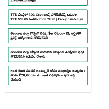
TTD సంస్థలో 303 Govt జాబ్స్ నోటిఫికేషన్స్ విడుదల |
TTD SVIMS Notification 2026 | Freejobsintelugu
తెలంగాణ జిల్లా కోర్టులో పరీక్ష, ఫీజు లేకుండా టెన్త్ అర్హతతో
డైరెక్ట్ ఉద్యోగాలకు నోటిఫికేషన్
తెలంగాణ జిల్లా కోర్టులో జూనియర్ అసిస్టెంట్ ఉద్యోగాల భర్తీకి
నోటిఫికేషన్ విడుదల చేశారు
ఇంటి నుండి పనిచేసే ఇంటర్న్షిప్ కోసం దరఖాస్తుల ఆహ్వానం :
నెలకు ₹20,000/- stipend చెల్లిస్తారు – ఇలా అప్లై
చేయండి