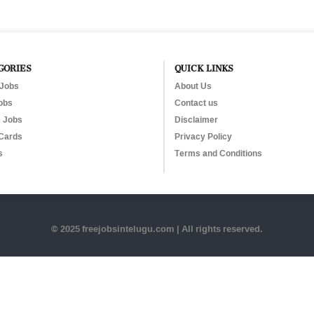
GORIES
QUICK LINKS
 Jobs
About Us
obs
Contact us
e Jobs
Disclaimer
Cards
Privacy Policy
s
Terms and Conditions
© 2025 freejobsintelugu.com | All rights reserved.