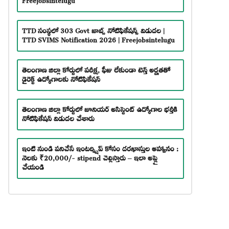
TTD సంస్థలో 303 Govt జాబ్స్ నోటిఫికేషన్స్ విడుదల |
TTD SVIMS Notification 2026 | Freejobsintelugu
తెలంగాణ జిల్లా కోర్టులో పరీక్ష, ఫీజు లేకుండా టెన్త్ అర్హతతో
డైరెక్ట్ ఉద్యోగాలకు నోటిఫికేషన్
తెలంగాణ జిల్లా కోర్టులో జూనియర్ అసిస్టెంట్ ఉద్యోగాల భర్తీకి
నోటిఫికేషన్ విడుదల చేశారు
ఇంటి నుండి పనిచేసే ఇంటర్న్షిప్ కోసం దరఖాస్తుల ఆహ్వానం :
నెలకు ₹20,000/- stipend చెల్లిస్తారు – ఇలా అప్లై
చేయండి