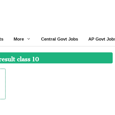
ts
More
Central Govt Jobs
AP Govt Job
result class 10