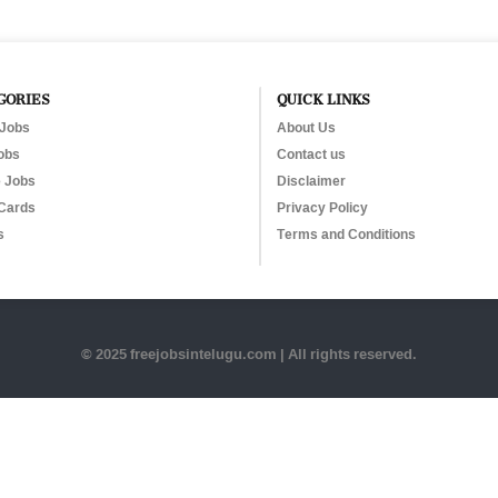
GORIES
QUICK LINKS
 Jobs
About Us
obs
Contact us
e Jobs
Disclaimer
Cards
Privacy Policy
s
Terms and Conditions
© 2025 freejobsintelugu.com | All rights reserved.