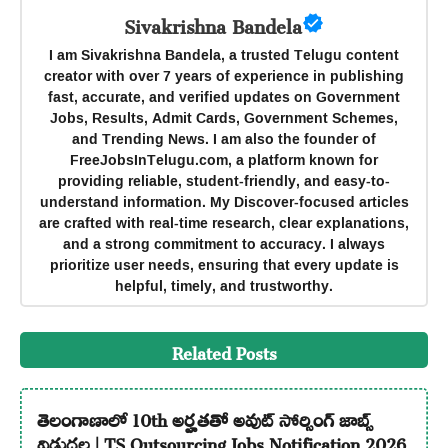
Sivakrishna Bandela
I am Sivakrishna Bandela, a trusted Telugu content
creator with over 7 years of experience in publishing
fast, accurate, and verified updates on Government
Jobs, Results, Admit Cards, Government Schemes,
and Trending News. I am also the founder of
FreeJobsInTelugu.com, a platform known for
providing reliable, student-friendly, and easy-to-
understand information. My Discover-focused articles
are crafted with real-time research, clear explanations,
and a strong commitment to accuracy. I always
prioritize user needs, ensuring that every update is
helpful, timely, and trustworthy.
Related Posts
తెలంగాణాలో 10th అర్హతతో అవుట్ సోర్సింగ్ జాబ్స్
విడుదల | TS Outsourcing Jobs Notification 2026