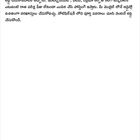
ఎటువంటి రాత పరీక్ష ఫీజు లేకుండా ఎంపిక చేసి పోస్టింగ్ ఇస్తారు. మీ మొబైల్ లోనే ఆన్లైన్లో
ఉచితంగా దరఖాస్తులు చేసుకోవచ్చు. నోటిఫికేషన్ లోని పూర్తి వివరాలు చూసి వెంటనే అప్లై
చేసుకోండి.