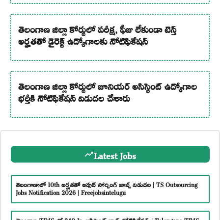
తెలంగాణ జిల్లా కోర్టులో పరీక్ష, ఫీజు లేకుండా టెన్త్
అర్హతతో డైరెక్ట్ ఉద్యోగాలకు నోటిఫికేషన్
తెలంగాణ జిల్లా కోర్టులో జూనియర్ అసిస్టెంట్ ఉద్యోగాల
భర్తీకి నోటిఫికేషన్ విడుదల చేశారు
Latest Jobs
తెలంగాణాలో 10th అర్హతతో అవుట్ సోర్సింగ్ జాబ్స్ విడుదల | TS Outsourcing
Jobs Notification 2026 | Freejobsintelugu
తెలంగాణ TIMS లో 240 Jr. అసిస్టెంట్ జాబ్స్ నోటిఫికేషన్ | Telangana TIMS