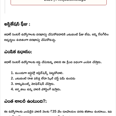
అప్లికేషన్ ఫీజు :
ఆధార్ సెంటర్ ఉద్యోగాలకు దరఖాస్తు చేసుకోవడానికి ఎటువంటి ఫీజు లేదు. అన్ని కేటగిరీల
అభ్యర్థులు ఉచితంగా దరఖాస్తు చేసుకోవచ్చు.
ఎంపిక విధానం:
ఆధార్ సెంటర్ ఉద్యోగాలకు అప్లై చేసుకున్న వారిని ఈ క్రింది విధంగా ఎంపిక చేస్తారు.
ముందుగా ఆన్లైన్లో అప్లికేషన్స్ పెట్టుకోవాలి.
ఎటువంటి రాత పరీక్ష లేదా స్కిల్ టెస్ట్ ఏమీ ఉండదు
డాక్యుమెంట్స్ వెరిఫికేషన్ చేస్తారు.
అర్హతలు ఉన్న వారికి పోస్టింగ్ ఇస్తారు.
ఎంత శాలరీ ఉంటుంది?:
ఈ ఉద్యోగాలకు ఎంపికైన వారికి నెలకు ₹35 వేల రూపాయల వరకు జీతాలు ఉంటాయి. ఇవి