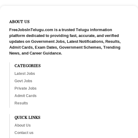
ABOUT US
FreeJobsInTelugu.com is a trusted Telugu information
platform dedicated to providing fast, accurate, and verified
updates on Government Jobs, Latest Notifications, Results,
Admit Cards, Exam Dates, Government Schemes, Trending
News, and Career Guidance.
CATEGORIES
Latest Jobs
Govt Jobs
Private Jobs
Admit Cards
Results
QUICK LINKS
About Us
Contact us