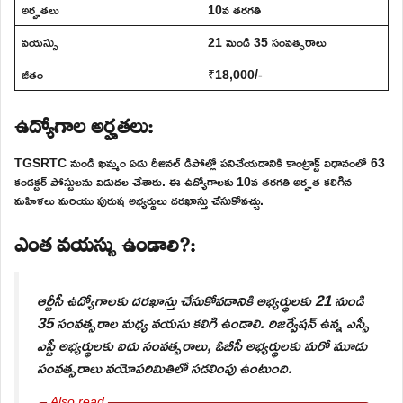
అర్హతలు
10వ తరగతి
వయస్సు
21 నుండి 35 సంవత్సరాలు
జీతం
₹18,000/-
ఉద్యోగాల అర్హతలు:
TGSRTC నుండి ఖమ్మం ఏడు రీజినల్ డిపోల్లో పనిచేయడానికి కాంట్రాక్ట్ విధానంలో 63
కండక్టర్ పోస్టులను విడుదల చేశారు. ఈ ఉద్యోగాలకు 10వ తరగతి అర్హత కలిగిన
మహిళలు మరియు పురుష అభ్యర్థులు దరఖాస్తు చేసుకోవచ్చు.
ఎంత వయస్సు ఉండాలి?:
ఆర్టీసీ ఉద్యోగాలకు దరఖాస్తు చేసుకోవడానికి అభ్యర్థులకు 21 నుండి
35 సంవత్సరాల మధ్య వయసు కలిగి ఉండాలి. రిజర్వేషన్ ఉన్న ఎస్సీ
ఎస్టీ అభ్యర్థులకు ఐదు సంవత్సరాలు, ఓబీసీ అభ్యర్థులకు మరో మూడు
సంవత్సరాలు వయోపరిమితిలో సడలింపు ఉంటుంది.