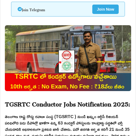
Join Telegram
Join Now
TGSRTC Conductor Jobs Notification 2025:
తెలంగాణ రాష్ట్ర రోడ్డు రవాణా సంస్థ (TGSRTC ) నుండి ఖమ్మం ఆర్టీసీ రీజియన్
పరిధిలోని ఏడు డిపోల్లో ఖాళీగా ఉన్న 63 కండక్టర్ పోస్టులను కాంట్రాక్టు పద్ధతిలో భర్తీ
చేయడానికి అధికారికంగా ప్రకటన జారీ చేశారు. పదో తరగతి అర్హత కలిగి 21 నుండి 35
సంవత్సరాల మధ్య వయసు కలిగిన పురుషులు మరియు మహిళా అభ్యర్థులు, స్థానిక ఖమ్మం