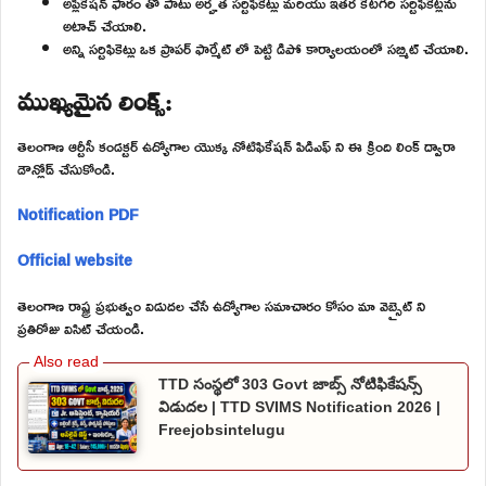
అప్లికేషన్ ఫారం తో పాటు అర్హత సర్టిఫికెట్లు మరియు ఇతర కేటగిరి సర్టిఫికెట్లను
అటాచ్ చేయాలి.
అన్ని సర్టిఫికెట్లు ఒక ప్రాపర్ ఫార్మేట్ లో పెట్టి డిపో కార్యాలయంలో సబ్మిట్ చేయాలి.
ముఖ్యమైన లింక్స్:
తెలంగాణ ఆర్టీసీ కండక్టర్ ఉద్యోగాల యొక్క నోటిఫికేషన్ పిడిఎఫ్ ని ఈ క్రింది లింక్ ద్వారా
డౌన్లోడ్ చేసుకోండి.
Notification PDF
Official website
తెలంగాణ రాష్ట్ర ప్రభుత్వం విడుదల చేసే ఉద్యోగాల సమాచారం కోసం మా వెబ్సైట్ ని
ప్రతిరోజు విసిట్ చేయండి.
TTD సంస్థలో 303 Govt జాబ్స్ నోటిఫికేషన్స్
విడుదల | TTD SVIMS Notification 2026 |
Freejobsintelugu