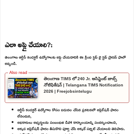
ఎలా అప్లై చేయాలి?:
తెలంగాణ ఆర్టీసీ కండక్టర్ ఉద్యోగాలకు అప్లై చేయడానికి ఈ క్రింది స్టెప్ బై స్టెప్ ప్రాసెస్ ఫాలో
అవ్వండి.
తెలంగాణ TIMS లో 240 Jr. అసిస్టెంట్ జాబ్స్
నోటిఫికేషన్ | Telangana TIMS Notification
2026 | Freejobsintelugu
ఆర్టీసీ కండక్టర్ ఉద్యోగాల కోసం విడుదల చేసిన ప్రకటనలో అప్లికేషన్ ఫారం
లేనందున,
అధికారులు అభ్యర్థులను సంబంధిత డిపో కార్యాలయాన్ని సందర్శించాలని,
అక్కడ అప్లికేషన్ ఫారం తీసుకొని పూర్తి చేసి అక్కడే సబ్మిట్ చేయాలని తెలిపారు.