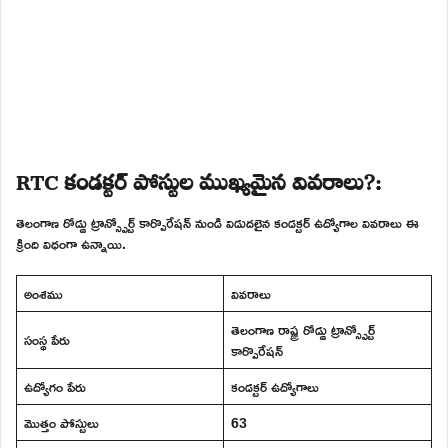
RTC కండక్టర్ పోస్టుల ముఖ్యమైన వివరాలు?:
తెలంగాణ రోడ్డు ట్రాన్స్పోర్ట్ కార్పొరేషన్ నుండి విడుదలైన కండక్టర్ ఉద్యోగాల వివరాలు ఈ
క్రింది విధంగా ఉన్నాయి.
అంశము
వివరాలు
తెలంగాణ రాష్ట్ర రోడ్డు ట్రాన్స్పోర్ట్
సంస్థ పేరు
కార్పొరేషన్
ఉద్యోగం పేరు
కండక్టర్ ఉద్యోగాలు
మొత్తం పోస్టులు
63