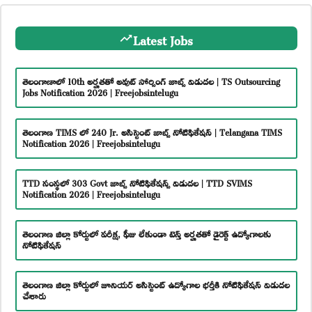
Latest Jobs
తెలంగాణాలో 10th అర్హతతో అవుట్ సోర్సింగ్ జాబ్స్ విడుదల | TS Outsourcing
Jobs Notification 2026 | Freejobsintelugu
తెలంగాణ TIMS లో 240 Jr. అసిస్టెంట్ జాబ్స్ నోటిఫికేషన్ | Telangana TIMS
Notification 2026 | Freejobsintelugu
TTD సంస్థలో 303 Govt జాబ్స్ నోటిఫికేషన్స్ విడుదల | TTD SVIMS
Notification 2026 | Freejobsintelugu
తెలంగాణ జిల్లా కోర్టులో పరీక్ష, ఫీజు లేకుండా టెన్త్ అర్హతతో డైరెక్ట్ ఉద్యోగాలకు
నోటిఫికేషన్
తెలంగాణ జిల్లా కోర్టులో జూనియర్ అసిస్టెంట్ ఉద్యోగాల భర్తీకి నోటిఫికేషన్ విడుదల
చేశారు