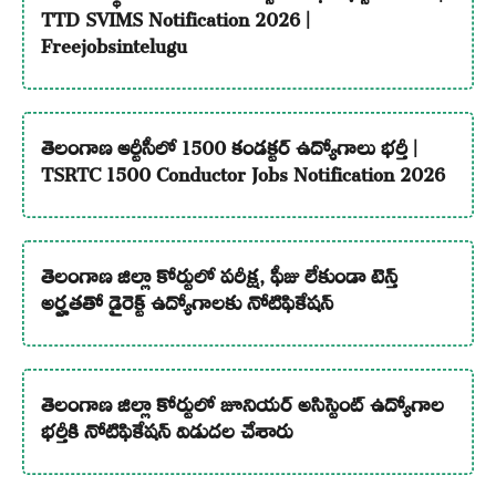
TTD SVIMS Notification 2026 |
Freejobsintelugu
తెలంగాణ ఆర్టీసీలో 1500 కండక్టర్ ఉద్యోగాలు భర్తీ |
TSRTC 1500 Conductor Jobs Notification 2026
తెలంగాణ జిల్లా కోర్టులో పరీక్ష, ఫీజు లేకుండా టెన్త్
అర్హతతో డైరెక్ట్ ఉద్యోగాలకు నోటిఫికేషన్
తెలంగాణ జిల్లా కోర్టులో జూనియర్ అసిస్టెంట్ ఉద్యోగాల
భర్తీకి నోటిఫికేషన్ విడుదల చేశారు