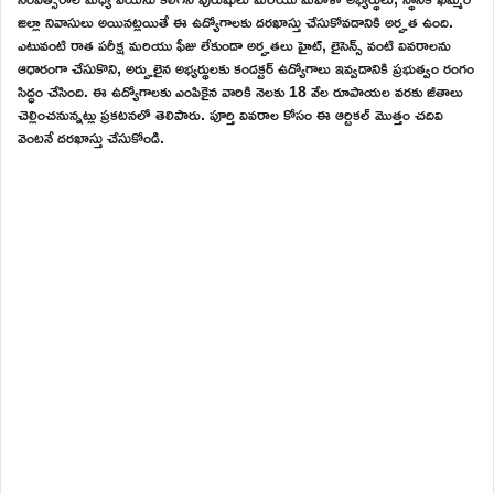
జిల్లా నివాసులు అయినట్లయితే ఈ ఉద్యోగాలకు దరఖాస్తు చేసుకోవడానికి అర్హత ఉంది.
ఎటువంటి రాత పరీక్ష మరియు ఫీజు లేకుండా అర్హతలు హైట్, లైసెన్స్ వంటి వివరాలను
ఆధారంగా చేసుకొని, అర్హులైన అభ్యర్థులకు కండక్టర్ ఉద్యోగాలు ఇవ్వడానికి ప్రభుత్వం రంగం
సిద్ధం చేసింది. ఈ ఉద్యోగాలకు ఎంపికైన వారికి నెలకు 18 వేల రూపాయల వరకు జీతాలు
చెల్లించనున్నట్లు ప్రకటనలో తెలిపారు. పూర్తి వివరాల కోసం ఈ ఆర్టికల్ మొత్తం చదివి
వెంటనే దరఖాస్తు చేసుకోండి.