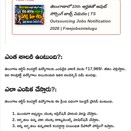
తెలంగాణాలో 10th అర్హతతో అవుట్
సోర్సింగ్ జాబ్స్ విడుదల | TS
Outsourcing Jobs Notification
2026 | Freejobsintelugu
ఎంత శాలరీ ఉంటుంది?:
తెలంగాణ ఆర్టీసీ కండక్టర్ ఉద్యోగాలకు ఎంపికైన వారికి నెలకు ₹17,969/- జీతం చెల్లిస్తారు.
ఇది కాంట్రాక్ట్ ఉద్యోగాలు అయినందున ఇతర అలవెన్సెస్ ఏమీ ఉండవు.
ఎలా ఎంపిక చేస్తారు?:
తెలంగాణ ఆర్టీసీ కండక్టర్ ఉద్యోగాలకు ఈ క్రింది విధంగా సెలక్షన్ ప్రాసెస్ ఉంటుంది.
ముందుగా అభ్యర్థుల యొక్క అప్లికేషన్ ఫారంని వెరిఫై చేస్తారు.
అర్హతలు ఉన్న వారి యొక్క డాక్యుమెంట్స్ వెరిఫికేషన్ చేస్తారు.
అన్ని అర్హతలు ఉన్నవారికి కండక్టర్గా సంబంధిత డిపోలో పోస్టింగ్ ఇస్తారు.