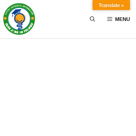
Skip
Translate »
to
content
MENU