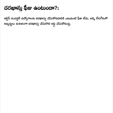
దరఖాస్తు ఫీజు ఉంటుందా?:
ఆర్టీసీ కండక్టర్ ఉద్యోగాలకు దరఖాస్తు చేసుకోవడానికి ఎటువంటి ఫీజు లేదు. అన్ని కేటగిరిలో
అభ్యర్థులు ఉచితంగా దరఖాస్తు చేసుకొని అప్లై చేసుకోవచ్చు.