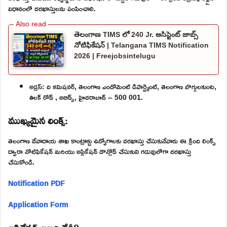
విధానంలో దరఖాస్తులను పంపించాలి.
తెలంగాణ TIMS లో 240 Jr. అసిస్టెంట్ జాబ్స్
నోటిఫికేషన్ | Telangana TIMS Notification
2026 | Freejobsintelugu
అడ్రస్: ది కమిషనర్, తెలంగాణ ఎండోమెంట్ డిపార్ట్మెంట్, తెలంగాణ బొగ్గులకుంట,
తిలక్ రోడ్ , అబిడ్స్, హైదరాబాద్ – 500 001.
ముఖ్యమైన లింక్స్:
తెలంగాణ దేవాదాయ శాఖ కాంట్రాక్టు ఉద్యోగాలకు దరఖాస్తు చేసుకునేవారు ఈ క్రింది లింక్స్
ద్వారా నోటిఫికేషన్ మరియు అప్లికేషన్ డౌన్లోడ్ చేసుకుని గడువులోగా దరఖాస్తు
చేసుకోండి.
Notification PDF
Application Form
అప్లికేషన్ ఆఖరి తేదీ?: