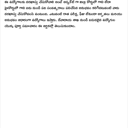
ఈ ఉద్యోగాలకు దరఖాస్తు చేసుకోవాలి అంటే అడ్వకేట్ గా జిల్లా కోర్టులో గాని లేదా
హైకోర్టులో గాని ఐదు నుండి పది సంవత్సరాలు పనిచేసిన అనుభవం కలిగినటువంటి వారు
దరఖాస్తు చేసుకోవలసి ఉంటుంది. ఎటువంటి రాత పరీక్ష, ఫీజు లేకుండా అర్హతలు మరియు
అనుభవం ఆధారంగా ఉద్యోగాలు ఇస్తారు. దేవాదాయ శాఖ నుండి విడుదలైన ఉద్యోగుల
యొక్క పూర్తి సమాచారం ఈ ఆర్టికల్లో తెలుసుకుందాం.