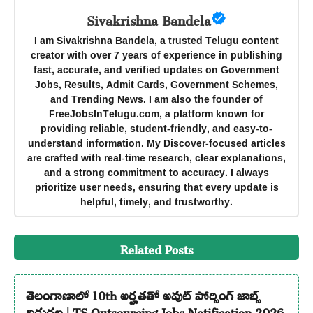
Sivakrishna Bandela
I am Sivakrishna Bandela, a trusted Telugu content
creator with over 7 years of experience in publishing
fast, accurate, and verified updates on Government
Jobs, Results, Admit Cards, Government Schemes,
and Trending News. I am also the founder of
FreeJobsInTelugu.com, a platform known for
providing reliable, student-friendly, and easy-to-
understand information. My Discover-focused articles
are crafted with real-time research, clear explanations,
and a strong commitment to accuracy. I always
prioritize user needs, ensuring that every update is
helpful, timely, and trustworthy.
Related Posts
తెలంగాణాలో 10th అర్హతతో అవుట్ సోర్సింగ్ జాబ్స్
విడుదల | TS Outsourcing Jobs Notification 2026