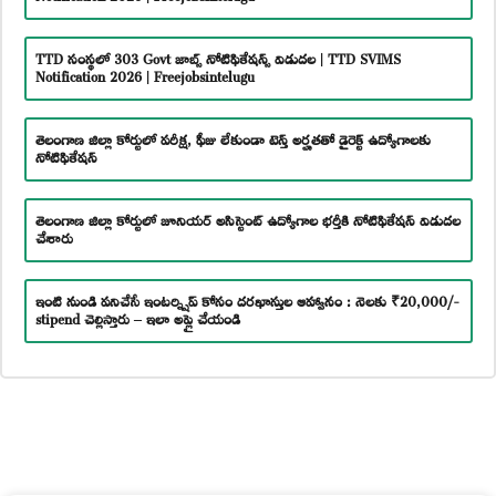
TTD సంస్థలో 303 Govt జాబ్స్ నోటిఫికేషన్స్ విడుదల | TTD SVIMS
Notification 2026 | Freejobsintelugu
తెలంగాణ జిల్లా కోర్టులో పరీక్ష, ఫీజు లేకుండా టెన్త్ అర్హతతో డైరెక్ట్ ఉద్యోగాలకు
నోటిఫికేషన్
తెలంగాణ జిల్లా కోర్టులో జూనియర్ అసిస్టెంట్ ఉద్యోగాల భర్తీకి నోటిఫికేషన్ విడుదల
చేశారు
ఇంటి నుండి పనిచేసే ఇంటర్న్షిప్ కోసం దరఖాస్తుల ఆహ్వానం : నెలకు ₹20,000/-
stipend చెల్లిస్తారు – ఇలా అప్లై చేయండి