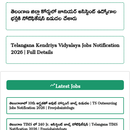
తెలంగాణ జిల్లా కోర్టులో జూనియర్ అసిస్టెంట్ ఉద్యోగాల
భర్తీకి నోటిఫికేషన్ విడుదల చేశారు
Telangana Kendriya Vidyalaya Jobs Notification
2026 | Full Details
Latest Jobs
తెలంగాణాలో 10th అర్హతతో అవుట్ సోర్సింగ్ జాబ్స్ విడుదల | TS Outsourcing
Jobs Notification 2026 | Freejobsintelugu
తెలంగాణ TIMS లో 240 Jr. అసిస్టెంట్ జాబ్స్ నోటిఫికేషన్ | Telangana TIMS
Notification 2026 | Freejobsintelugu