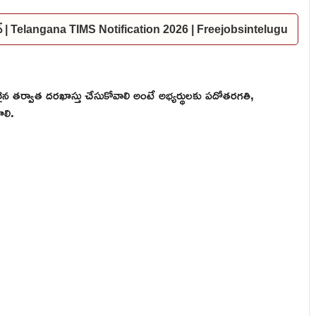
కేషన్ | Telangana TIMS Notification 2026 | Freejobsintelugu
ైన తర్వాత దరఖాస్తు చేసుకోవాలి అంటే అభ్యర్థులకు పదోతరగతి,
ాలి.