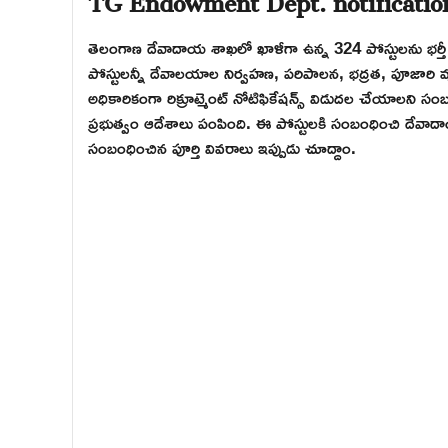
తెలంగాణ దేవాదాయ శాఖలో ఖాళీగా ఉన్న 324 పోస్టులను భర్తీ చ
పోస్టులన్నీ దేవాలయాల నిర్వహణ, పరిపాలన, భద్రత, పూజారి 
అధికారికంగా రిక్రూట్మెంట్ నోటిఫికేషన్స్ విడుదల చేయాలని 
ప్రభుత్వం ఆదేశాలు పంపింది. ఈ పోస్టులకి సంబంధించి దేవాద
సంబంధించిన పూర్తి వివరాలు ఇప్పుడు చూద్దాం.