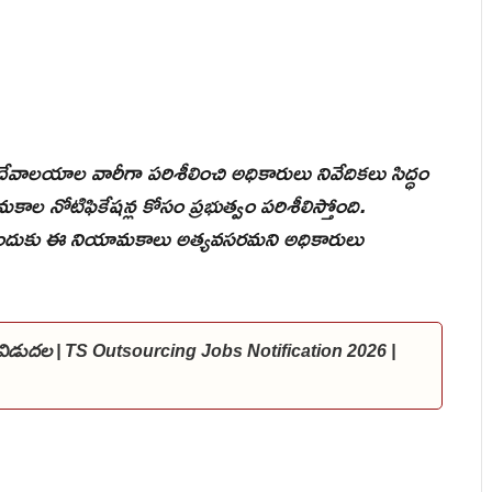
:
ేవాలయాల వారీగా పరిశీలించి అధికారులు నివేదికలు సిద్ధం
ాల నోటిఫికేషన్ల కోసం ప్రభుత్వం పరిశీలిస్తోంది.
ేందుకు ఈ నియామకాలు అత్యవసరమని అధికారులు
స్ విడుదల | TS Outsourcing Jobs Notification 2026 |