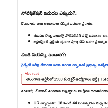
నోటిఫికేషన్ విడుదల ఎప్పుడు?:
దేవాదాయ శాఖ అధికారులు చెప్పిన వివరాల ప్రకారం.
తదుపరి కొన్ని వారాల్లో నోటిఫికేషన్ వచ్చే అవకాశం ఉం
రిక్రూట్మెంట్ ప్రక్రియ త్వరగా పూర్తి చేసే దిశగా ప్రభుత్
ఎంత వయస్సు ఉండాలి?:
రైల్వేలో పరీక్ష లేకుండా పదవ తరగతి అర్హతతో ప్రభుత్వ ఉద్య
తెలంగాణ ఆర్టీసీలో 1500 కండక్టర్ ఉద్యోగాలు భర్తీ
దరఖాస్తు చేసుకునే తెలంగాణ అభ్యర్థులకు ఈ క్రింది వయోపరిమిత
UR అభ్యర్థులకు: 18 నుండి 44 సంవత్సరాల మధ్య వ