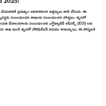
ేయడానికి ప్రభుత్వం అధికారికంగా ఉత్తర్వులు జారీ చేసింది. ఈ
వ్యవస్థకు సంబంధించిన శాఖలకు సంబంధించిన పోస్టులు. త్వరలో
సంబంధిత దేవాలయాలకు సంబంధించిన ఎగ్జిక్యూటివ్ ఆఫీసర్స్ (EO) లకు
ాయ శాఖ నుండి త్వరలో నోటిఫికేషన్ విడుదల కానున్నాయి. ఈ పోస్టులకి