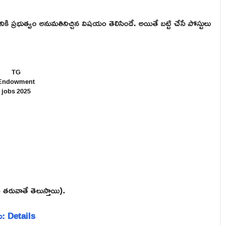
 ప్రభుత్వం అనుమతినిచ్చిన విషయం తెలిసిందే. అయితే బట్టి చేసే పోస్టులు
TG
Endowment
jobs 2025
న తరువాతే తెలుస్తాయి).
లు: Details