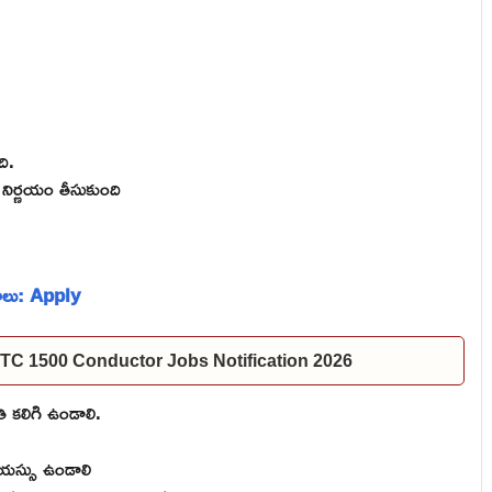
ది.
వం నిర్ణయం తీసుకుంది
ోగాలు: Apply
 | TSRTC 1500 Conductor Jobs Notification 2026
ి కలిగి ఉండాలి.
యస్సు ఉండాలి