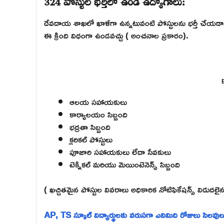
324 పోస్టుల భర్తీలో ఉండే ఉద్యోగాలు:
దేవదాయ శాఖలో ఖాళీగా ఉన్నటువంటి పోస్టులను భర్తీ చేయడానికి
ఈ క్రింది విధంగా ఉండవచ్చు ( అంచనాల ప్రకారం).
ఆలయ సహాయకులు
కార్యాలయం సిబ్బంది
భద్రతా సిబ్బంది
క్లరికల్ పోస్టులు
పూజారి సహాయకులు లేదా సేవకులు
టెక్నికల్ మరియు మెయింటెనెన్స్ సిబ్బంది
( ఖచ్చితమైన పోస్టుల వివరాలు అధికారిక నోటిఫికేషన్స్ విడుదలై
AP, TS స్కూల్ విద్యార్థులకు వరుసగా ఎనిమిది రోజులు సెలవు