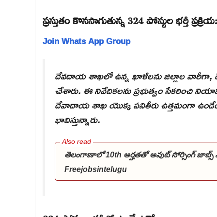
ప్రస్తుతం కొనసాగుతున్న 324 పోస్టుల భర్తీ ప్రక్రియ
Join Whats App Group
దేవదాయ శాఖలో ఉన్న ఖాళీలను జిల్లాల వారీగా, ద
చేశారు. ఈ నివేదికలను ప్రభుత్వం సేకరించి నియామక
దేవాదాయ శాఖ యొక్క పనితీరు ఉత్తమంగా ఉండ
భావిస్తున్నారు.
తెలంగాణాలో 10th అర్హతతో అవుట్ సోర్సింగ్ జాబ్
Freejobsintelugu