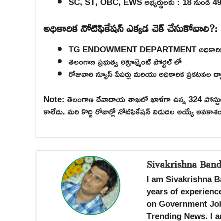
SC, ST, OBC, EWS అభ్యర్థులకు : 18 నుండి 4
అధికారిక నోటిఫికేషన్ ఎక్కడ చెక్ చేసుకోవాలి?:
TG ENDOWMENT DEPARTMENT అధికారిక వెబ
తెలంగాణ ప్రభుత్వ రిక్రూట్మెంట్ పోర్టల్ లో
రోజువారి న్యూస్ పేపర్లు మరియు అధికారిక ప్రకటనల ద్
Note: తెలంగాణ దేవాదాయ శాఖలో ఖాళీగా ఉన్న 324 పోస్టుల భర్
కాలేదు. మరి కొద్ది రోజుల్లో నోటిఫికేషన్ విడుదల అయ్యే అవకాశం
Sivakrishna Band
I am Sivakrishna B
years of experience
on Government Job
Trending News. I a