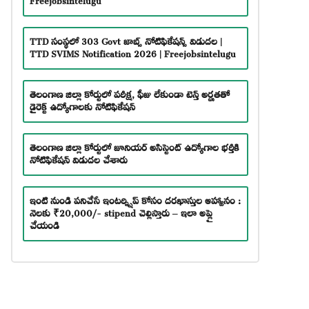
TTD సంస్థలో 303 Govt జాబ్స్ నోటిఫికేషన్స్ విడుదల |
TTD SVIMS Notification 2026 | Freejobsintelugu
తెలంగాణ జిల్లా కోర్టులో పరీక్ష, ఫీజు లేకుండా టెన్త్ అర్హతతో
డైరెక్ట్ ఉద్యోగాలకు నోటిఫికేషన్
తెలంగాణ జిల్లా కోర్టులో జూనియర్ అసిస్టెంట్ ఉద్యోగాల భర్తీకి
నోటిఫికేషన్ విడుదల చేశారు
ఇంటి నుండి పనిచేసే ఇంటర్న్షిప్ కోసం దరఖాస్తుల ఆహ్వానం :
నెలకు ₹20,000/- stipend చెల్లిస్తారు – ఇలా అప్లై
చేయండి