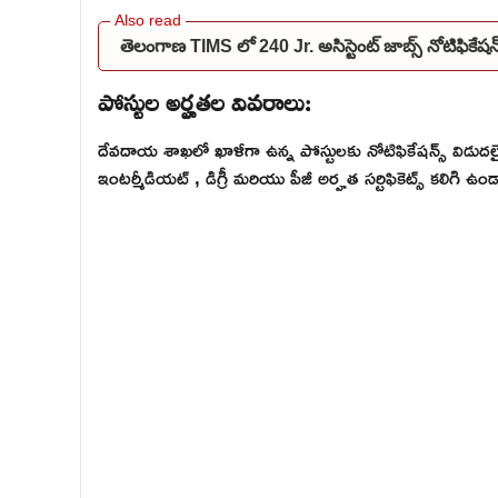
తెలంగాణ TIMS లో 240 Jr. అసిస్టెంట్ జాబ్స్ నోటిఫి
పోస్టుల అర్హతల వివరాలు:
దేవదాయ శాఖలో ఖాళీగా ఉన్న పోస్టులకు నోటిఫికేషన్స్ విడుదల
ఇంటర్మీడియట్ , డిగ్రీ మరియు పీజీ అర్హత సర్టిఫికెట్స్ కలిగి ఉండ