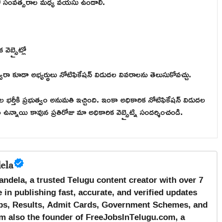
9 సంవత్సరాల మధ్య వయసు ఉండాలి.
్సైట్లో
వారా కూడా అభ్యర్థులు నోటిఫికేషన్ విడుదల వివరాలను తెలుసుకోవచ్చు.
తీకి ప్రభుత్వం అనుమతి ఇచ్చింది. ఇంకా అధికారిక నోటిఫికేషన్ విడుదల
 ఉన్నాయి కావున ప్రతిరోజు మా అధికారిక వెబ్సైట్ని సందర్శించండి.
ela
andela, a trusted Telugu content creator with over 7
 in publishing fast, accurate, and verified updates
s, Results, Admit Cards, Government Schemes, and
m also the founder of FreeJobsInTelugu.com, a