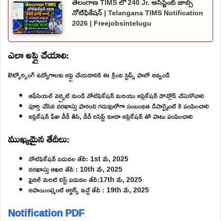
తెలంగాణ TIMS లో 240 Jr. అసిస్టెంట్ జాబ్స్
నోటిఫికేషన్ | Telangana TIMS Notification
2026 | Freejobsintelugu
ఎలా అప్లై చేయాలి:
ఔట్సోర్సింగ్ ఉద్యోగాలకు అప్లై చేయడానికి ఈ క్రింది స్టెప్స్ ఫాలో అవ్వండి
ఆఫీసియల్ వెబ్సైట్ నుండి నోటిఫికేషన్ మరియు అప్లికేషన్ డౌన్లోడ్ చేసుకోవాలి
పూర్తి చేసిన దరఖాస్తు ఫారంని గడువులోగా సంబంధిత డిపార్ట్మెంట్ కి పంపించాలి
అప్లికేషన్ ఫీజు డీడీ తీసి, డీడీ రిసిప్ట్ కూడా అప్లికేషన్ తో పాటు పంపించాలి
ముఖ్యమైన తేదీలు:
నోటిఫికేషన్ విడుదల తేదీ: 1st మే, 2025
దరఖాస్తు ఆఖరి తేదీ : 10th మే, 2025
ఫైనల్ మెరిట్ లిస్ట్ విడుదల తేదీ:17th మే, 2025
అపాయింట్మెంట్ ఆర్డర్స్ ఇచ్చే తేదీ : 19th మే, 2025
Notification PDF