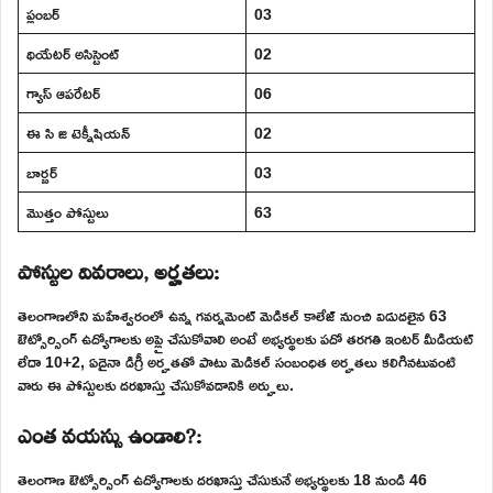
ప్లంబర్
03
థియేటర్ అసిస్టెంట్
02
గ్యాస్ ఆపరేటర్
06
ఈ సి జి టెక్నీషియన్
02
బార్బర్
03
మొత్తం పోస్టులు
63
పోస్టుల వివరాలు, అర్హతలు:
తెలంగాణలోని మహేశ్వరంలో ఉన్న గవర్నమెంట్ మెడికల్ కాలేజ్ నుంచి విడుదలైన 63
ఔట్సోర్సింగ్ ఉద్యోగాలకు అప్లై చేసుకోవాలి అంటే అభ్యర్థులకు పదో తరగతి ఇంటర్ మీడియట్
లేదా 10+2, ఏదైనా డిగ్రీ అర్హతతో పాటు మెడికల్ సంబంధిత అర్హతలు కలిగినటువంటి
వారు ఈ పోస్టులకు దరఖాస్తు చేసుకోవడానికి అర్హులు.
ఎంత వయస్సు ఉండాలి?:
తెలంగాణ ఔట్సోర్సింగ్ ఉద్యోగాలకు దరఖాస్తు చేసుకునే అభ్యర్థులకు 18 నుండి 46