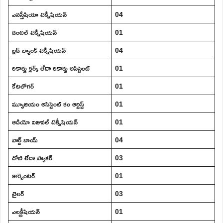
ఎనస్తీషియా టెక్నీషియన్
04
డెంటల్ టెక్నీషియన్
01
బ్లడ్ బ్యాంక్ టెక్నీషియన్
04
రికార్డు క్లర్క్ లేదా రికార్డు అసిస్టెంట్
01
కేటలోగర్
01
మ్యూజియం అసిస్టెంట్ కం ఆర్టిస్ట్
01
ఆడియో విజువల్ టెక్నీషియన్
01
వార్డ్ బాయ్
04
దోబీ లేదా ప్యాకర్
03
కార్పెంటర్
01
టైలర్
03
ఎలక్ట్రీషియన్
01