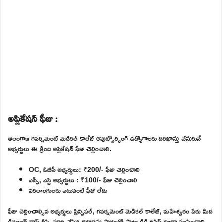
అప్లికేషన్ ఫీజు :
తెలంగాణ గవర్నమెంట్ మెడికల్ కాలేజ్ అవుట్సోర్సింగ్ ఉద్యోగాలకు దరఖాస్తు చేసుకునే
అభ్యర్థులు ఈ క్రింది అప్లికేషన్ ఫీజు చెల్లించాలి.
OC, ఓబీసీ అభ్యర్థులు: ₹200/- ఫీజు చెల్లించాలి
ఎస్సీ, ఎస్టి అభ్యర్థులు : ₹100/- ఫీజు చెల్లించాలి
వికలాంగులకు ఎటువంటి ఫీజు లేదు
ఫీజు చెల్లించాల్సిన అభ్యర్థులు ప్రిన్సిపల్, గవర్నమెంట్ మెడికల్ కాలేజ్, మహేశ్వరం పేరు మీద
డిమాండ్ డ్రాఫ్ట్ తీసి, పూర్తి చేసిన దరఖాస్తు ఫారంతో పాటు డిడి రిసిప్ట్ కూడా పంపించాలి.