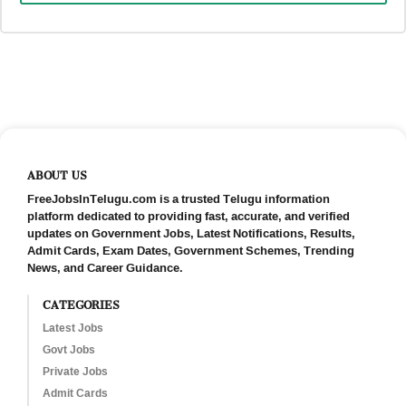
ABOUT US
FreeJobsInTelugu.com is a trusted Telugu information
platform dedicated to providing fast, accurate, and verified
updates on Government Jobs, Latest Notifications, Results,
Admit Cards, Exam Dates, Government Schemes, Trending
News, and Career Guidance.
CATEGORIES
Latest Jobs
Govt Jobs
Private Jobs
Admit Cards