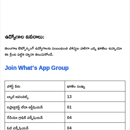
ఉద్యోగాల వివరాలు:
తెలంగాణ ఔట్సోర్సింగ్ ఉద్యోగాలకు సంబంధించి పోస్టుల వారీగా ఎన్ని ఖాళీలు ఉన్నాయో
ఈ క్రింది పట్టిక ద్వారా తెలుసుకోండి.
Join What’s App Group
పోస్ట్ పేరు
ఖాళీల సంఖ్య
ల్యాబ్ అటెండెట్స్
13
రిఫ్రాక్షనిస్ట్ లేదా ఆప్టీషియన్
01
రేడియో గ్రాఫిక్ టెక్నీషియన్
04
ఓటి టెక్నీషియన్
04