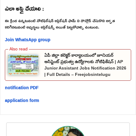
ఎలా అప్లై చేయాలి :
ఈ క్రింద ఉన్నటువంటి నోటిఫికేషన్ అప్లికేషన్ ఫామ్ ని డౌన్లోడ్ చేసుకొని అర్హత
కలిగినటువంటి అభ్యర్థులు అప్లికేషన్స్ అయితే పెట్టుకోవాల్సి ఉంటుంది.
Join WhatsApp group
ఏపీ జిల్లా కలెక్టర్ కార్యాలయంలో జూనియర్
అసిస్టెంట్ ప్రభుత్వ ఉద్యోగాలకు నోటిఫికేషన్ | AP
Junior Assistant Jobs Notification 2026
| Full Details – Freejobsintelugu
notification PDF
application form