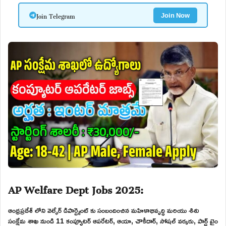
Join Telegram
Join Now
AP Welfare Dept Jobs 2025:
ఆంధ్రప్రదేశ్ లోని వెల్ఫేర్ డిపార్ట్మెంట్ కు సంబందించిన మహిళాభివృద్ధి మరియు శిశు
సంక్షేమ శాఖ నుండి 11 కంప్యూటర్ ఆపరేటర్, ఆయా, చౌకీదార్, సోషల్ వర్కరు, పార్ట్ టైం