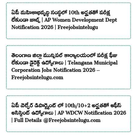
ఏపీ మహిళాభివృద్ధి సంస్థలో 10th అర్హతతో పరీక్ష
లేకుండా జాబ్స్ | AP Women Development Dept
Notification 2026 | Freejobsintelugu
తెలంగాణ జిల్లా మున్సిపల్ కార్యాలయంలో పరీక్ష ఫీజు
లేకుండా డైరెక్ట్ ఉద్యోగాలు | Telangana Municipal
Corporation Jobs Notification 2026 –
Freejobsintelugu.com
ఏపీ వెల్ఫేర్ డిపార్ట్మెంట్ లో 10th/10+2 అర్హతతో ఆఫీస్
అసిస్టెంట్ ఉద్యోగాలు | AP WDCW Notification 2026
| Full Details @Freejobsintelugu.com