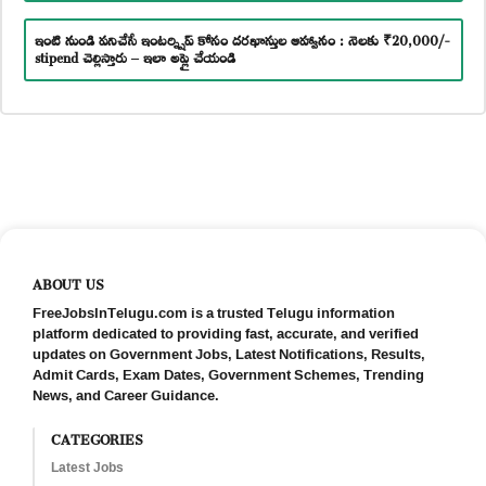
ఇంటి నుండి పనిచేసే ఇంటర్న్షిప్ కోసం దరఖాస్తుల ఆహ్వానం : నెలకు ₹20,000/-
stipend చెల్లిస్తారు – ఇలా అప్లై చేయండి
ABOUT US
FreeJobsInTelugu.com is a trusted Telugu information
platform dedicated to providing fast, accurate, and verified
updates on Government Jobs, Latest Notifications, Results,
Admit Cards, Exam Dates, Government Schemes, Trending
News, and Career Guidance.
CATEGORIES
Latest Jobs