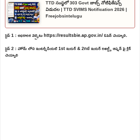
TTD సంస్థలో 303 Govt జాబ్స్ నోటిఫికేషన్స్
విడుదల | TTD SVIMS Notification 2026 |
Freejobsintelugu
స్టెప్ 1 : అధికారిక వెబ్సైటు https://resultsbie.ap.gov.in/ ఓపెన్ చెయ్యాలి.
స్టెప్ 2 : హోమ్ లోని ఇంటర్మీడియట్ 1st ఇయర్ & 2nd ఇయర్ రిజల్ట్స్ ఆప్షన్ పై క్లిక్
చెయ్యాలి