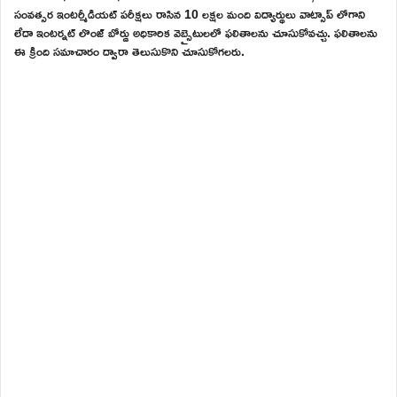
సంవత్సర ఇంటర్మీడియట్ పరీక్షలు రాసిన 10 లక్షల మంది విద్యార్థులు వాట్సాప్ లోగాని
లేదా ఇంటర్నట్ లొంజ్ బోర్డు అధికారిక వెబ్సైటులలో ఫలితాలను చూసుకోవచ్చు. ఫలితాలను
ఈ క్రింది సమాచారం ద్వారా తెలుసుకొని చూసుకోగలరు.