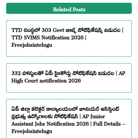
Related Posts
TTD సంస్థలో 303 Govt జాబ్స్ నోటిఫికేషన్స్ విడుదల |
TTD SVIMS Notification 2026 |
Freejobsintelugu
332 పోస్టులతో ఏపీ హైకోర్టు నోటిఫికేషన్ విడుదల | AP
High Court notification 2026
ఏపీ జిల్లా కలెక్టర్ కార్యాలయంలో జూనియర్ అసిస్టెంట్
ప్రభుత్వ ఉద్యోగాలకు నోటిఫికేషన్ | AP Junior
Assistant Jobs Notification 2026 | Full Details –
Freejobsintelugu