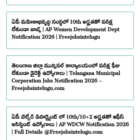
ఏపీ మహిళాభివృద్ధి సంస్థలో 10th అర్హతతో పరీక్ష
లేకుండా జాబ్స్ | AP Women Development Dept
Notification 2026 | Freejobsintelugu
తెలంగాణ జిల్లా మున్సిపల్ కార్యాలయంలో పరీక్ష ఫీజు
లేకుండా డైరెక్ట్ ఉద్యోగాలు | Telangana Municipal
Corporation Jobs Notification 2026 –
Freejobsintelugu.com
ఏపీ వెల్ఫేర్ డిపార్ట్మెంట్ లో 10th/10+2 అర్హతతో ఆఫీస్
అసిస్టెంట్ ఉద్యోగాలు | AP WDCW Notification 2026
| Full Details @Freejobsintelugu.com