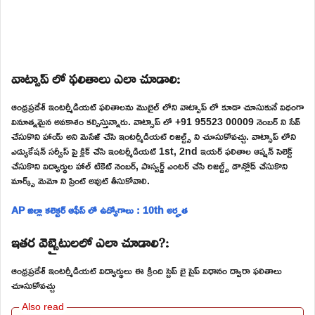
వాట్సాప్ లో ఫలితాలు ఎలా చూడాలి:
ఆంధ్రప్రదేశ్ ఇంటర్మీడియట్ ఫలితాలను మొబైల్ లోని వాట్సాప్ లో కూడా చూసుకునే విధంగా
వినూత్నమైన అవకాశం కల్పిస్తున్నారు. వాట్సాప్ లో +91 95523 00009 నెంబర్ ని సేవ్
చేసుకొని హాయ్ అని మెసేజ్ చేసి ఇంటర్మీడియట్ రిజల్ట్స్ ని చూసుకోవచ్చు. వాట్సాప్ లోని
ఎడ్యుకేషన్ సర్వీస్ పై క్లిక్ చేసి ఇంటర్మీడియట్ 1st, 2nd ఇయర్ ఫలితాల ఆప్షన్ సెలెక్ట్
చేసుకొని విద్యార్థుల హాల్ టికెట్ నెంబర్, పాస్వర్డ్ ఎంటర్ చేసి రిజల్ట్స్ డౌన్లోడ్ చేసుకొని
మార్క్స్ మెమో ని ప్రింట్ అవుట్ తీసుకోవాలి.
AP జిల్లా కలెక్టర్ ఆఫీస్ లో ఉద్యోగాలు : 10th అర్హత
ఇతర వెబ్సైటులలో ఎలా చూడాలి?:
ఆంధ్రప్రదేశ్ ఇంటర్మీడియట్ విద్యార్థులు ఈ క్రింది స్టెప్ బై సైప్ విధానం ద్వారా ఫలితాలు
చూసుకోవచ్చు