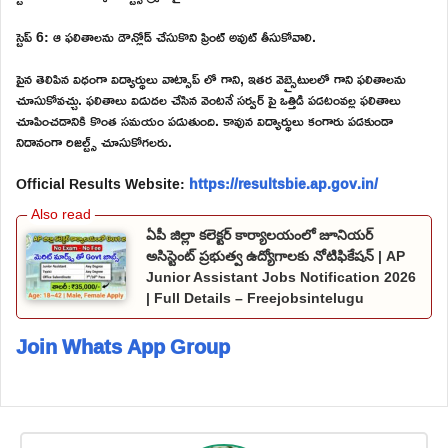
స్టెప్ 6: ఆ ఫలితాలను డౌన్లోడ్ చేసుకొని ప్రింట్ అవుట్ తీసుకోవాలి.
పైన తెలిపిన విధంగా విద్యార్థులు వాట్సాప్ లో గాని, ఇతర వెబ్సైటులలో గాని ఫలితాలను
చూసుకోవచ్చు. ఫలితాలు విడుదల చేసిన వెంటనే సర్వర్ పై ఒత్తిడి పడటంవల్ల ఫలితాలు
చూపించడానికి కొంత సమయం పడుతుంది. కావున విద్యార్థులు కంగారు పడకుండా
నిదానంగా రిజల్ట్స్ చూసుకోగలరు.
Official Results Website:
https://resultsbie.ap.gov.in/
ఏపీ జిల్లా కలెక్టర్ కార్యాలయంలో జూనియర్
అసిస్టెంట్ ప్రభుత్వ ఉద్యోగాలకు నోటిఫికేషన్ | AP
Junior Assistant Jobs Notification 2026
| Full Details – Freejobsintelugu
Join Whats App Group