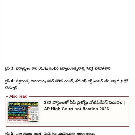
స్టెప్ 3: విద్యార్థులు వారి యొక్క ఇంటర్ విద్యాసంవత్సరాన్ని సెలెక్ట్ చేసుకోవాలి
స్టెప్ 4: స్టూడెంట్స్ వారియొక్క హాల్ టికెట్ నెంబర్, డేట్ ఆఫ్ బర్త్ ఎంటర్ చేసి సబ్మిట్ పై క్లిక్
చెయ్యాలి.
332 పోస్టులతో ఏపీ హైకోర్టు నోటిఫికేషన్ విడుదల |
AP High Court notification 2026
స్టెప్ 5: వారి యొక్క రిజల్ట్స్ స్క్రీన్ పైన చూపించడం జరుగుతుంది.