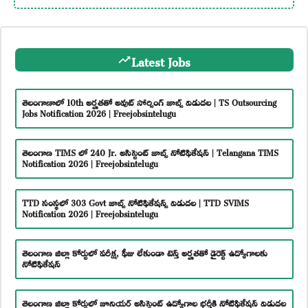
Latest Jobs
తెలంగాణాలో 10th అర్హతతో అవుట్ సోర్సింగ్ జాబ్స్ విడుదల | TS Outsourcing
Jobs Notification 2026 | Freejobsintelugu
తెలంగాణ TIMS లో 240 Jr. అసిస్టెంట్ జాబ్స్ నోటిఫికేషన్ | Telangana TIMS
Notification 2026 | Freejobsintelugu
TTD సంస్థలో 303 Govt జాబ్స్ నోటిఫికేషన్స్ విడుదల | TTD SVIMS
Notification 2026 | Freejobsintelugu
తెలంగాణ జిల్లా కోర్టులో పరీక్ష, ఫీజు లేకుండా టెన్త్ అర్హతతో డైరెక్ట్ ఉద్యోగాలకు
నోటిఫికేషన్
తెలంగాణ జిల్లా కోర్టులో జూనియర్ అసిస్టెంట్ ఉద్యోగాల భర్తీకి నోటిఫికేషన్ విడుదల