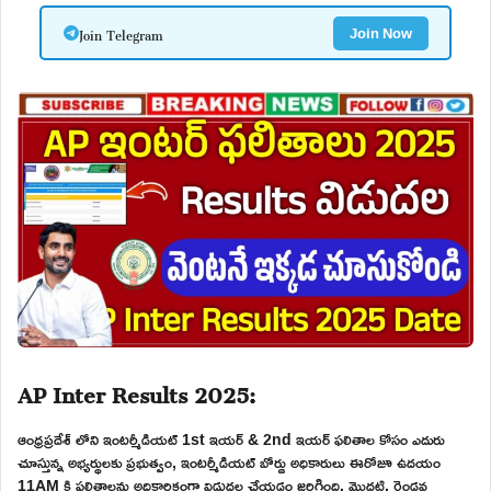
Join Telegram
Join Now
AP Inter Results 2025:
ఆంధ్రప్రదేశ్ లోని ఇంటర్మీడియట్ 1st ఇయర్ & 2nd ఇయర్ ఫలితాల కోసం ఎదురు
చూస్తున్న అభ్యర్థులకు ప్రభుత్వం, ఇంటర్మీడియట్ బోర్డు అధికారులు ఈరోజూ ఉదయం
11AM కి ఫలితాలను అధికారికంగా విడుదల చేయడం జరిగింది. మొదటి, రెండవ