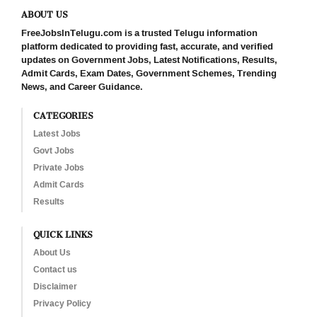
ABOUT US
FreeJobsInTelugu.com is a trusted Telugu information
platform dedicated to providing fast, accurate, and verified
updates on Government Jobs, Latest Notifications, Results,
Admit Cards, Exam Dates, Government Schemes, Trending
News, and Career Guidance.
CATEGORIES
Latest Jobs
Govt Jobs
Private Jobs
Admit Cards
Results
QUICK LINKS
About Us
Contact us
Disclaimer
Privacy Policy