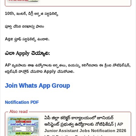
10th, ఇంటర్, డిగ్రీ అర్హత సర్టిఫికెట్స్
పూర్తి చేసిన దరఖాస్తు ఫారం
Age ప్రూఫ్ సర్టిఫికెట్స్ ఉండాలి.
ఎలా Apply చెయ్యాలి:
AP వ్యవసాయ శాఖ ఉద్యోగాలకు అర్హతలు, వయస్సు కలిగినవారు ఈ క్రింది నోటిఫికేషన్,
అప్లికేషన్ డౌన్లోడ్ చేసుకొని Apply చేసుకోవాలి.
Join Whats App Group
Notification PDF
ఏపీ జిల్లా కలెక్టర్ కార్యాలయంలో జూనియర్
అసిస్టెంట్ ప్రభుత్వ ఉద్యోగాలకు నోటిఫికేషన్ | AP
Junior Assistant Jobs Notification 2026