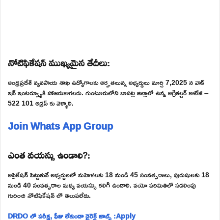
నోటిఫికేషన్ ముఖ్యమైన తేదీలు:
ఆంధ్రప్రదేశ్ వ్యవసాయ శాఖ ఉద్యోగాలకు అర్హతలున్న అభ్యర్థులు మార్చి 7,2025 న వాక్
ఇన్ ఇంటర్వ్యూకి హాజరుకాగలరు. గుంటూరులోని బాపట్ల జిల్లాలో ఉన్న అగ్రికల్చర్ కాలేజీ –
522 101 అడ్రస్ కు వెళ్ళాలి.
Join Whats App Group
ఎంత వయస్సు ఉండాలి?:
అప్లికేషన్ పెట్టుకునే అభ్యర్థులలో మహిళలకు 18 నుండి 45 సంవత్సరాలు, పురుషులకు 18
నుండి 40 సంవత్సరాల మధ్య వయస్సు కలిగి ఉండాలి. వయో పరిమితిలో సడలింపు
గురించి నోటిఫికేషన్ లో తెలుపలేదు.
DRDO లో పరీక్ష, ఫీజు లేకుండా డైరెక్ట్ జాబ్స్ :Apply