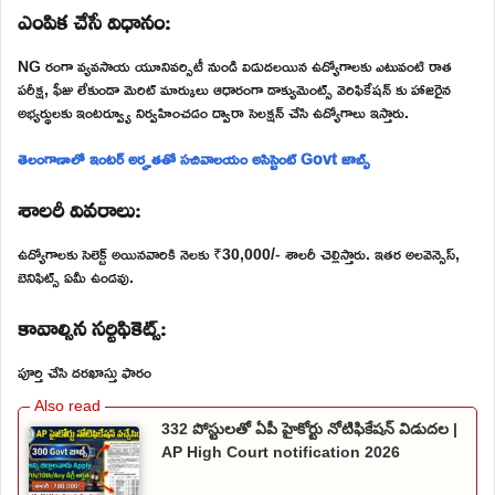
ఎంపిక చేసే విధానం:
NG రంగా వ్యవసాయ యూనివర్సిటీ నుండి విడుదలయిన ఉద్యోగాలకు ఎటువంటి రాత
పరీక్ష, ఫీజు లేకుండా మెరిట్ మార్కులు ఆధారంగా డాక్యుమెంట్స్ వెరిఫికేషన్ కు హాజరైన
అభ్యర్థులకు ఇంటర్వ్యూ నిర్వహించడం ద్వారా సెలక్షన్ చేసి ఉద్యోగాలు ఇస్తారు.
తెలంగాణాలో ఇంటర్ అర్హతతో సచివాలయం అసిస్టెంట్ Govt జాబ్స్
శాలరీ వివరాలు:
ఉద్యోగాలకు సెలెక్ట్ అయినవారికి నెలకు ₹30,000/- శాలరీ చెల్లిస్తారు. ఇతర అలవెన్సెస్,
బెనిఫిట్స్ ఏమీ ఉండవు.
కావాల్సిన సర్టిఫికెట్స్:
పూర్తి చేసి దరఖాస్తు ఫారం
332 పోస్టులతో ఏపీ హైకోర్టు నోటిఫికేషన్ విడుదల |
AP High Court notification 2026