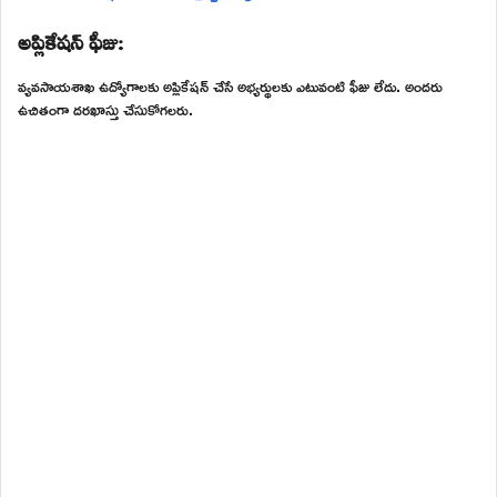
అప్లికేషన్ ఫీజు:
వ్యవసాయశాఖ ఉద్యోగాలకు అప్లికేషన్ చేసే అభ్యర్థులకు ఎటువంటి ఫీజు లేదు. అందరు
ఉచితంగా దరఖాస్తు చేసుకోగలరు.