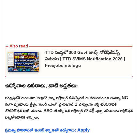
TTD సంస్థలో 303 Govt జాబ్స్ నోటిఫికేషన్స్
విడుదల | TTD SVIMS Notification 2026 |
Freejobsintelugu
ఉద్యోగాల వివరాలు, వాటి అర్హతలు:
ఆంధ్రప్రదేశ్ గుంటూరు జిల్లాలో ఉన్న అగ్రికల్చర్ డిపార్ట్మెంట్ కు సంబందించిన ఆచార్య NG
రంగా వ్యవసాయ క్షేత్రం నుండి యంగ్ ప్రొఫెషనల్ 1 పోస్టులను భర్తీ చేయడానికి
నోటిఫికేషన్ జారీ చేశారు. BSC హానర్స్ ఇన్ అగ్రికల్చర్ లో డిగ్రీ పూర్తి చేసినవారు అప్లికేషన్
పెట్టుకోవడానికి అర్హులు.
ప్రభుత్వ పాఠశాలలో ఇంటర్ అర్హతతో ఉద్యోగాలు: Apply