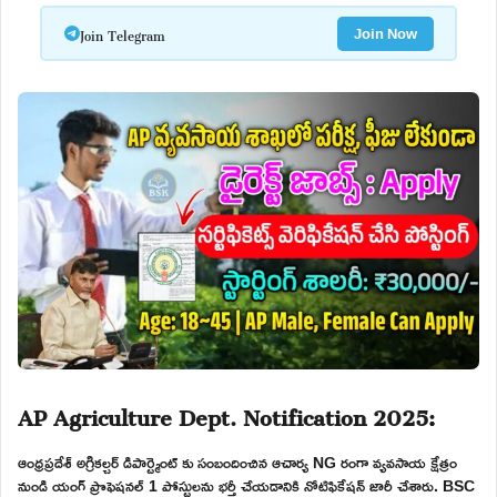
Join Telegram
Join Now
AP Agriculture Dept. Notification 2025:
ఆంధ్రప్రదేశ్ అగ్రికల్చర్ డిపార్ట్మెంట్ కు సంబందించిన ఆచార్య NG రంగా వ్యవసాయ క్షేత్రం
నుండి యంగ్ ప్రొఫెషనల్ 1 పోస్టులను భర్తీ చేయడానికి నోటిఫికేషన్ జారీ చేశారు. BSC