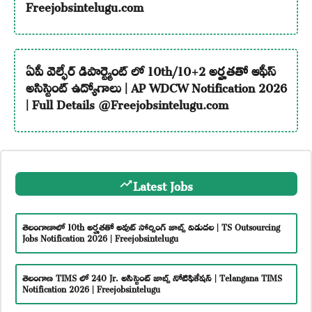
Freejobsintelugu.com
ఏపీ వెల్ఫేర్ డిపార్ట్మెంట్ లో 10th/10+2 అర్హతతో ఆఫీస్
అసిస్టెంట్ ఉద్యోగాలు | AP WDCW Notification 2026
| Full Details @Freejobsintelugu.com
Latest Jobs
తెలంగాణాలో 10th అర్హతతో అవుట్ సోర్సింగ్ జాబ్స్ విడుదల | TS Outsourcing
Jobs Notification 2026 | Freejobsintelugu
తెలంగాణ TIMS లో 240 Jr. అసిస్టెంట్ జాబ్స్ నోటిఫికేషన్ | Telangana TIMS
Notification 2026 | Freejobsintelugu