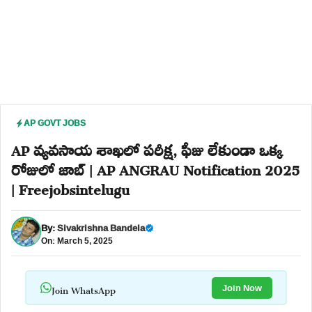
AP GOVT JOBS
AP వ్యవసాయ శాఖలో పరీక్ష, ఫీజు లేకుండా ఒక్క
రోజులో జాబ్ | AP ANGRAU Notification 2025
| Freejobsintelugu
By:
Sivakrishna Bandela
On: March 5, 2025
Join WhatsApp
Join Now