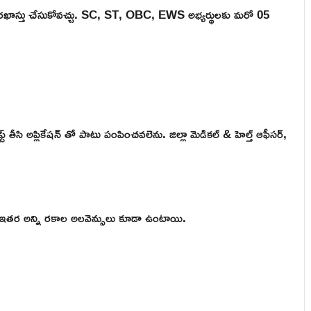
దరఖాస్తు చేసుకోవచ్చు. SC, ST, OBC, EWS అభ్యర్థులకు మరో 05
్ట్ తీసి అప్లికేషన్ తో పాటు పంపించవలెను. జిల్లా మెడికల్ & హెల్త్ ఆఫీసర్,
ు. ఇతర అన్ని రకాల అలవెన్సులు కూడా ఉంటాయి.