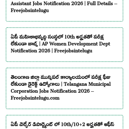
Assistant Jobs Notification 2026 | Full Details –
Freejobsintelugu
ఏపీ మహిళాభివృద్ధి సంస్థలో 10th అర్హతతో పరీక్ష
లేకుండా జాబ్స్ | AP Women Development Dept
Notification 2026 | Freejobsintelugu
తెలంగాణ జిల్లా మున్సిపల్ కార్యాలయంలో పరీక్ష ఫీజు
లేకుండా డైరెక్ట్ ఉద్యోగాలు | Telangana Municipal
Corporation Jobs Notification 2026 –
Freejobsintelugu.com
ఏపీ వెల్ఫేర్ డిపార్ట్మెంట్ లో 10th/10+2 అర్హతతో ఆఫీస్