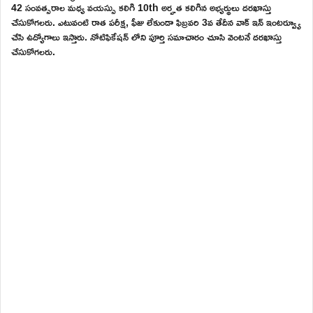
42 సంవత్సరాల మధ్య వయస్సు కలిగి 10th అర్హత కలిగిన అభ్యర్థులు దరఖాస్తు
చేసుకోగలరు. ఎటువంటి రాత పరీక్ష, ఫీజు లేకుండా ఫిబ్రవరి 3వ తేదీన వాక్ ఇన్ ఇంటర్వ్యూ
చేసి ఉద్యోగాలు ఇస్తారు. నోటిఫికేషన్ లోని పూర్తి సమాచారం చూసి వెంటనే దరఖాస్తు
చేసుకోగలరు.