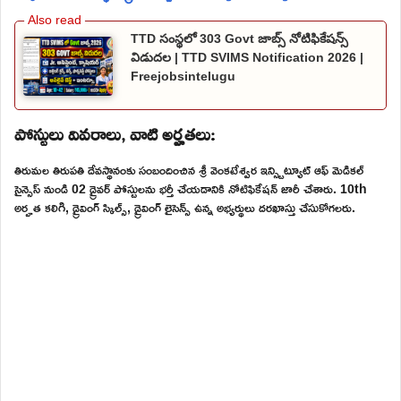
TTD సంస్థలో 303 Govt జాబ్స్ నోటిఫికేషన్స్
విడుదల | TTD SVIMS Notification 2026 |
Freejobsintelugu
పోస్టులు వివరాలు, వాటి అర్హతలు:
తిరుమల తిరుపతి దేవస్థానంకు సంబందించిన శ్రీ వెంకటేశ్వర ఇన్స్టిట్యూట్ ఆఫ్ మెడికల్
సైన్సెస్ నుండి 02 డ్రైవర్ పోస్టులను భర్తీ చేయడానికి నోటిఫికేషన్ జారీ చేశారు. 10th
అర్హత కలిగి, డ్రైవింగ్ స్కిల్స్, డ్రైవింగ్ లైసెన్స్ ఉన్న అభ్యర్థులు దరఖాస్తు చేసుకోగలరు.