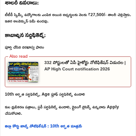
శాలరీ వివరాలు:
టీటీడీ స్విమ్స్ ఉద్యోగాలకు ఎంపిక అయిన అభ్యర్థులకు నెలకు ₹27,500/- శాలరీ చెల్లిస్తారు.
ఇతర అలవెన్సుస్ ఏమీ ఉండవు.
కావాల్సిన సర్టిఫికెట్స్:
పూర్తి చేసిన దరఖాస్తు ఫారం
332 పోస్టులతో ఏపీ హైకోర్టు నోటిఫికేషన్ విడుదల |
AP High Court notification 2026
10th అర్హత సర్టిఫికెట్స్, Age ప్రూఫ్ సర్టిఫికెట్స్ ఉండాలి
కుల ధ్రువీకరణ పత్రాలు, స్టడీ సర్టిఫికెట్స్ ఉండాలి, డ్రైవింగ్ లైసెన్స్ ఉన్నవారు Apply
చేసుకోవాలి.
జిల్లా కోర్టు జాబ్స్ నోటిఫికేషన్ : 10th అర్హత మాత్రమే