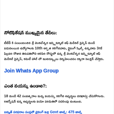
నోటిఫికేషన్ ముఖ్యమైన తేదీలు:
టీటీడీ కి సంబందించిన శ్రీ వెంకటేశ్వర ఇన్స్టిట్యూట్ ఆఫ్ మెడికల్ సైన్సెస్ నుండి
విడుదలయిన ఉద్యోగాలకు 10th అర్హత కలిగినవారు, డ్రైవింగ్ స్కిల్స్ ఉన్నవారు 3rd
ఫిబ్రవరి రోజున తిరుపతిలోని అలిపిరి రోడ్డులో ఉన్న శ్రీ వెంకటేశ్వర ఇన్స్టిట్యూట్ ఆఫ్
మెడికల్ సైన్సెస్, కమిటీ హాల్ లో ఇంటర్వ్యూలు నిర్వహించడం ద్వారా సెలక్షన్ చేస్తారు.
Join Whats App Group
ఎంత వయస్సు ఉండాలి?:
18 నుండి 42 సంవత్సరాల మధ్య వయస్సు కలిగిన అభ్యర్థులు దరఖాస్తు చేసుకోగలరు.
రిజర్వేషన్ ఉన్న అభ్యర్థులకు వయో పరిమితిలో సడలింపు ఉంటుంది.
విద్యుత్ సరఫరాల సంస్థలో ట్రైనింగ్ ఇచ్చి Govt జాబ్స్: 475 జాబ్స్