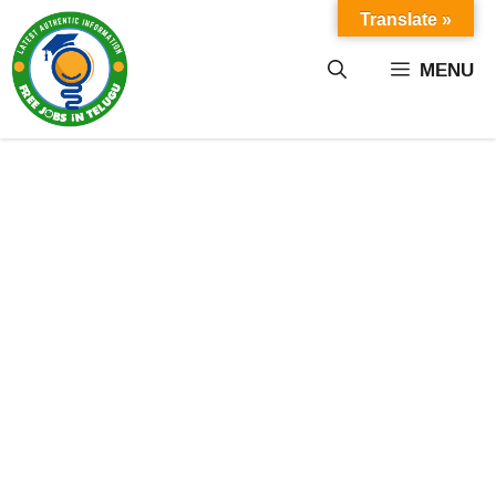
Skip
Translate »
to
content
MENU