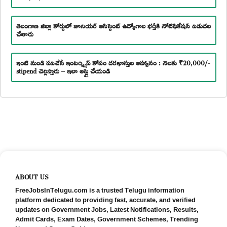
తెలంగాణ జిల్లా కోర్టులో జూనియర్ అసిస్టెంట్ ఉద్యోగాల భర్తీకి నోటిఫికేషన్ విడుదల
చేశారు
ఇంటి నుండి పనిచేసే ఇంటర్న్షిప్ కోసం దరఖాస్తుల ఆహ్వానం : నెలకు ₹20,000/-
stipend చెల్లిస్తారు – ఇలా అప్లై చేయండి
ABOUT US
FreeJobsInTelugu.com is a trusted Telugu information
platform dedicated to providing fast, accurate, and verified
updates on Government Jobs, Latest Notifications, Results,
Admit Cards, Exam Dates, Government Schemes, Trending