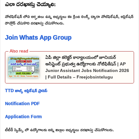
ఎలా దరఖాస్తు చెయ్యాలి:
నోటిఫికేషన్ లోని అర్హతలు ఉన్న అభ్యర్థులు ఈ క్రింది లింక్స్ ద్వారా నోటిఫికేషన్, అప్లికేషన్
డౌన్లోడ్ చేసుకొని దరఖాస్తు చేసుకోగలరు.
Join Whats App Group
ఏపీ జిల్లా కలెక్టర్ కార్యాలయంలో జూనియర్
అసిస్టెంట్ ప్రభుత్వ ఉద్యోగాలకు నోటిఫికేషన్ | AP
Junior Assistant Jobs Notification 2026
| Full Details – Freejobsintelugu
TTD జాబ్స్ అప్లికేషన్ ప్రాసెస్
Notification PDF
Application Form
టీటీడీ స్విమ్స్ లో ఉద్యోగాలకు అన్ని జిల్లాల అభ్యర్థులు దరఖాస్తు చేసుకోగలరు.