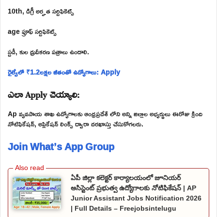
10th, డిగ్రీ అర్హత సర్టిఫికెట్స్
age ప్రూఫ్ సర్టిఫికెట్స్
స్టడీ, కుల ధ్రువీకరణ పత్రాలు ఉండాలి.
రైల్వేలో ₹1.2లక్షల జీతంతో ఉద్యోగాలు: Apply
ఎలా Apply చెయ్యాలి:
Ap వ్యవసాయ శాఖ ఉద్యోగాలకు ఆంధ్రప్రదేశ్ లోని అన్ని జిల్లాల అభ్యర్థులు ఈరోజు క్రింది
నోటిఫికేషన్, అప్లికేషన్ లింక్స్ ద్వారా దరఖాస్తు చేసుకోగలరు.
Join What’s App Group
ఏపీ జిల్లా కలెక్టర్ కార్యాలయంలో జూనియర్
అసిస్టెంట్ ప్రభుత్వ ఉద్యోగాలకు నోటిఫికేషన్ | AP
Junior Assistant Jobs Notification 2026
| Full Details – Freejobsintelugu