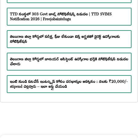
TTD సంస్థలో 303 Govt జాబ్స్ నోటిఫికేషన్స్ విడుదల | TTD SVIMS
Notification 2026 | Freejobsintelugu
తెలంగాణ జిల్లా కోర్టులో పరీక్ష, ఫీజు లేకుండా టెన్త్ అర్హతతో డైరెక్ట్ ఉద్యోగాలకు
నోటిఫికేషన్
తెలంగాణ జిల్లా కోర్టులో జూనియర్ అసిస్టెంట్ ఉద్యోగాల భర్తీకి నోటిఫికేషన్ విడుదల
చేశారు
ఇంటి నుండి పనిచేసే ఇంటర్న్షిప్ కోసం దరఖాస్తుల ఆహ్వానం : నెలకు ₹20,000/-
stipend చెల్లిస్తారు – ఇలా అప్లై చేయండి