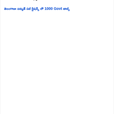
తెలంగాణా విద్యుత్ సబ్ స్టేషన్స్ లో 1000 Govt జాబ్స్