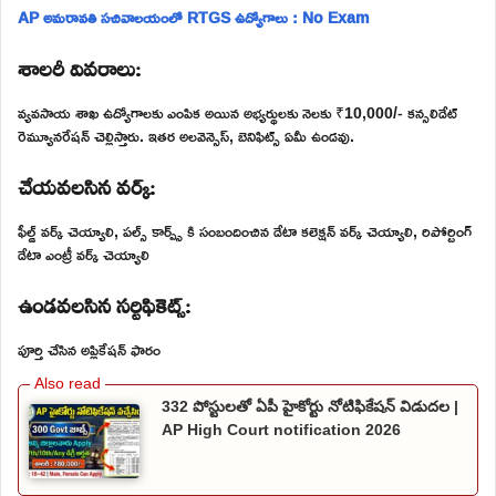
AP అమరావతి సచివాలయంలో RTGS ఉద్యోగాలు : No Exam
శాలరీ వివరాలు:
వ్యవసాయ శాఖ ఉద్యోగాలకు ఎంపిక అయిన అభ్యర్థులకు నెలకు ₹10,000/- కన్సలిడేట్
రెమ్యూనరేషన్ చెల్లిస్తారు. ఇతర అలవెన్సెస్, బెనిఫిట్స్ ఏమీ ఉండవు.
చేయవలసిన వర్క్:
ఫీల్డ్ వర్క్ చెయ్యాలి, పల్స్ కార్ప్స్ కి సంబందించిన డేటా కలెక్షన్ వర్క్ చెయ్యాలి, రిపోర్టింగ్
డేటా ఎంట్రీ వర్క్ చెయ్యాలి
ఉండవలసిన సర్టిఫికెట్స్:
పూర్తి చేసిన అప్లికేషన్ ఫారం
332 పోస్టులతో ఏపీ హైకోర్టు నోటిఫికేషన్ విడుదల |
AP High Court notification 2026