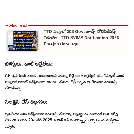
TTD సంస్థలో 303 Govt జాబ్స్ నోటిఫికేషన్స్
విడుదల | TTD SVIMS Notification 2026 |
Freejobsintelugu
పోస్టులు, వాటి అర్హతలు:
AP వ్యవసాయ శాఖకు సంబందించిన ఆచార్య ng రంగా అగ్రికల్చర్ యూనివర్సిటీ నుండి
టెక్నాలజీ ఏజెంట్ ఉద్యోగాలను విడుదల చేశారు. డిగ్రీ అర్హత కలిగినవారు దరఖాస్తు
చేసుకోవచ్చు.
సెలక్షన్ చేసే విధానం:
వ్యవసాయ శాఖ ఉద్యోగాలకు దరఖాస్తు చేసుకున్న అభ్యర్థులకు ఎటువంటి రాత పరీక్ష
లేకుండా జనవరి 20వ తేదీ 2025 న వాక్ ఇన్ ఇంటర్వ్యూలు నిర్వహించి ఉద్యోగాలు
ఇస్తారు.