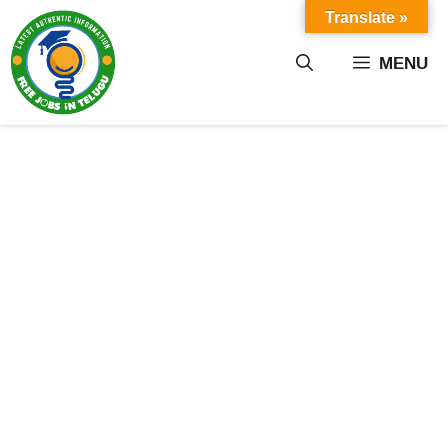
Skip
Translate »
to
content
MENU