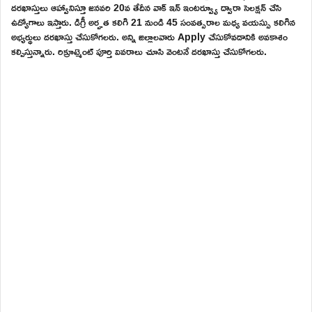
దరఖాస్తులు ఆహ్వానిస్తూ జనవరి 20వ తేదీన వాక్ ఇన్ ఇంటర్వ్యూ ద్వారా సెలక్షన్ చేసి
ఉద్యోగాలు ఇస్తారు. డిగ్రీ అర్హత కలిగి 21 నుండి 45 సంవత్సరాల మధ్య వయస్సు కలిగిన
అభ్యర్థులు దరఖాస్తు చేసుకోగలరు. అన్ని జిల్లాలవారు Apply చేసుకోవడానికి అవకాశం
కల్పిస్తున్నారు. రిక్రూట్మెంట్ పూర్తి వివరాలు చూసి వెంటనే దరఖాస్తు చేసుకోగలరు.