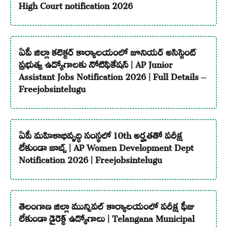
High Court notification 2026
ఏపీ జిల్లా కలెక్టర్ కార్యాలయంలో జూనియర్ అసిస్టెంట్
ప్రభుత్వ ఉద్యోగాలకు నోటిఫికేషన్ | AP Junior
Assistant Jobs Notification 2026 | Full Details –
Freejobsintelugu
ఏపీ మహిళాభివృద్ధి సంస్థలో 10th అర్హతతో పరీక్ష
లేకుండా జాబ్స్ | AP Women Development Dept
Notification 2026 | Freejobsintelugu
తెలంగాణ జిల్లా మున్సిపల్ కార్యాలయంలో పరీక్ష ఫీజు
లేకుండా డైరెక్ట్ ఉద్యోగాలు | Telangana Municipal