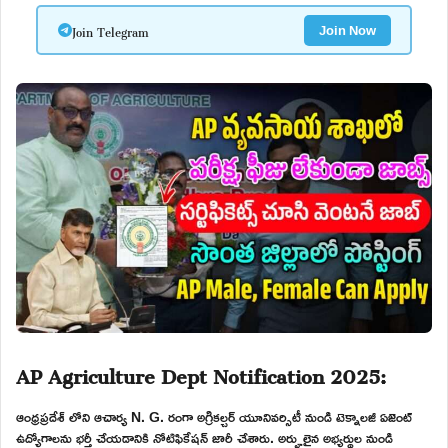
Join Telegram
Join Now
AP Agriculture Dept Notification 2025:
ఆంధ్రప్రదేశ్ లోని ఆచార్య N. G. రంగా అగ్రికల్చర్ యూనివర్సిటీ నుండి టెక్నాలజీ ఏజెంట్
ఉద్యోగాలను భర్తీ చేయడానికి నోటిఫికేషన్ జారీ చేశారు. అర్హులైన అభ్యర్థుల నుండి