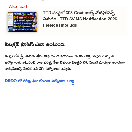
TTD సంస్థలో 303 Govt జాబ్స్ నోటిఫికేషన్స్
విడుదల | TTD SVIMS Notification 2026 |
Freejobsintelugu
సెలక్షన్ ప్రాసెస్ ఎలా ఉంటుంది:
ఆంధ్రప్రదేశ్ స్త్రీ, శిశు సంక్షేమ శాఖ నుండి విడుదలయిన కాంటాక్ట్, అవుట్ సోర్సింగ్
ఉద్యోగాలను ఎటువంటి రాత పరీక్ష, ఫీజు లేకుండా సెలక్షన్ చేసి మెరిట్ మార్కుల ఆధారంగా
డాక్యుమెంట్స్ వెరిఫికేషన్ చేసి ఉద్యోగాలు ఇస్తారు.
DRDO లో పరీక్ష, ఫీజు లేకుండా ఉద్యోగాలు : అప్లై