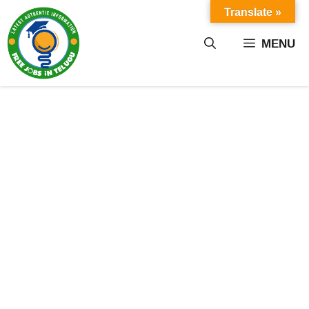
Skip
Translate »
to
content
MENU