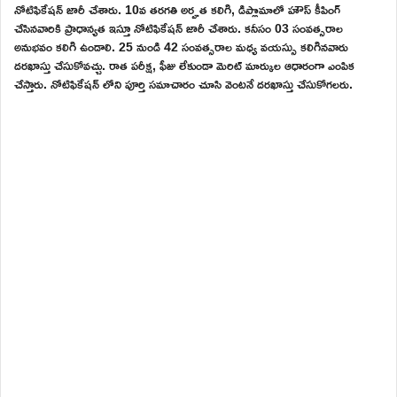
నోటిఫికేషన్ జారీ చేశారు. 10వ తరగతి అర్హత కలిగి, డిప్లొమాలో హౌస్ కీపింగ్
చేసినవారికి ప్రాధాన్యత ఇస్తూ నోటిఫికేషన్ జారీ చేశారు. కనీసం 03 సంవత్సరాల
అనుభవం కలిగి ఉండాలి. 25 నుండి 42 సంవత్సరాల మధ్య వయస్సు కలిగినవారు
దరఖాస్తు చేసుకోవచ్చు. రాత పరీక్ష, ఫీజు లేకుండా మెరిట్ మార్కుల ఆధారంగా ఎంపిక
చేస్తారు. నోటిఫికేషన్ లోని పూర్తి సమాచారం చూసి వెంటనే దరఖాస్తు చేసుకోగలరు.