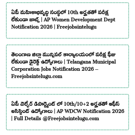
ఏపీ మహిళాభివృద్ధి సంస్థలో 10th అర్హతతో పరీక్ష
లేకుండా జాబ్స్ | AP Women Development Dept
Notification 2026 | Freejobsintelugu
తెలంగాణ జిల్లా మున్సిపల్ కార్యాలయంలో పరీక్ష ఫీజు
లేకుండా డైరెక్ట్ ఉద్యోగాలు | Telangana Municipal
Corporation Jobs Notification 2026 –
Freejobsintelugu.com
ఏపీ వెల్ఫేర్ డిపార్ట్మెంట్ లో 10th/10+2 అర్హతతో ఆఫీస్
అసిస్టెంట్ ఉద్యోగాలు | AP WDCW Notification 2026
| Full Details @Freejobsintelugu.com