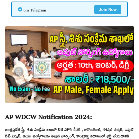
Join Telegram
Join Now
AP WDCW Notification 2024:
ఆంధ్రప్రదేశ్ స్త్రీ, శిశు సంక్షేమ శాఖలో 08 హౌస్ కీపర్ , అకౌంటెంట్, సోషల్ వర్కర్, అవుట్
రీచ్ వర్కర్, ఆయా ఉద్యోగాలను అవుట్ సోర్సింగ్, కాంట్రాక్టు విధానంలో భర్తీ చేయడానికి