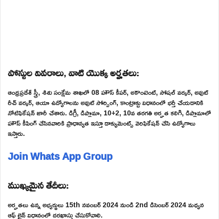
పోస్టుల వివరాలు, వాటి యొక్క అర్హతలు:
ఆంధ్రప్రదేశ్ స్త్రీ, శిశు సంక్షేమ శాఖలో 08 హౌస్ కీపర్, అకౌంటెంట్, సోషల్ వర్కర్, అవుట్
రీచ్ వర్కర్, ఆయా ఉద్యోగాలను అవుట్ సోర్సింగ్, కాంట్రాక్టు విధానంలో భర్తీ చేయడానికి
నోటిఫికేషన్ జారీ చేశారు. డిగ్రీ, డిప్లొమా, 10+2, 10వ తరగతి అర్హత కలిగి, డిప్లొమాలో
హౌస్ కీపింగ్ చేసినవారికి ప్రాధాన్యత ఇస్తూ డాక్యుమెంట్స్ వెరిఫికేషన్ చేసి ఉద్యోగాలు
ఇస్తారు.
Join Whats App Group
ముఖ్యమైన తేదీలు:
అర్హతలు ఉన్న అభ్యర్థులు 15th నవంబర్ 2024 నుండి 2nd డిసెంబర్ 2024 మధ్యన
ఆఫ్ లైన్ విధానంలో దరఖాస్తు చేసుకోవాలి.