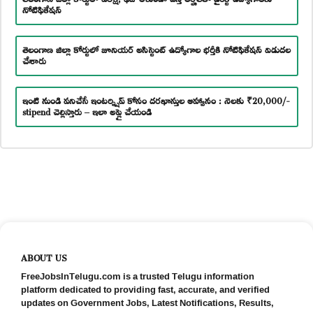
నోటిఫికేషన్
తెలంగాణ జిల్లా కోర్టులో జూనియర్ అసిస్టెంట్ ఉద్యోగాల భర్తీకి నోటిఫికేషన్ విడుదల
చేశారు
ఇంటి నుండి పనిచేసే ఇంటర్న్షిప్ కోసం దరఖాస్తుల ఆహ్వానం : నెలకు ₹20,000/-
stipend చెల్లిస్తారు – ఇలా అప్లై చేయండి
ABOUT US
FreeJobsInTelugu.com is a trusted Telugu information
platform dedicated to providing fast, accurate, and verified
updates on Government Jobs, Latest Notifications, Results,