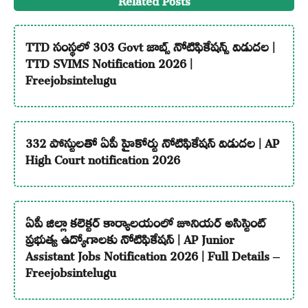
TTD సంస్థలో 303 Govt జాబ్స్ నోటిఫికేషన్స్ విడుదల |
TTD SVIMS Notification 2026 |
Freejobsintelugu
332 పోస్టులతో ఏపీ హైకోర్టు నోటిఫికేషన్ విడుదల | AP
High Court notification 2026
ఏపీ జిల్లా కలెక్టర్ కార్యాలయంలో జూనియర్ అసిస్టెంట్
ప్రభుత్వ ఉద్యోగాలకు నోటిఫికేషన్ | AP Junior
Assistant Jobs Notification 2026 | Full Details –
Freejobsintelugu