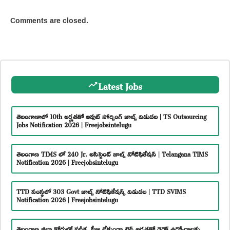
Comments are closed.
Latest Jobs
తెలంగాణాలో 10th అర్హతతో అవుట్ సోర్సింగ్ జాబ్స్ విడుదల | TS Outsourcing
Jobs Notification 2026 | Freejobsintelugu
తెలంగాణ TIMS లో 240 Jr. అసిస్టెంట్ జాబ్స్ నోటిఫికేషన్ | Telangana TIMS
Notification 2026 | Freejobsintelugu
TTD సంస్థలో 303 Govt జాబ్స్ నోటిఫికేషన్స్ విడుదల | TTD SVIMS
Notification 2026 | Freejobsintelugu
తెలంగాణ జిల్లా కోర్టులో పరీక్ష, ఫీజు లేకుండా టెన్త్ అర్హతతో డైరెక్ట్ ఉద్యోగాలకు