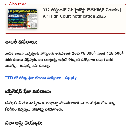
332 పోస్టులతో ఏపీ హైకోర్టు నోటిఫికేషన్ విడుదల |
AP High Court notification 2026
శాలరీ వివరాలు:
ఎంపిక అయిన అభ్యర్థులకు పోస్టులను అనుసరించి నెలకు ₹8,000/- నుండి ₹18,500/-
వరకు జీతాలు చెల్లిస్తారు. ఇవి కాంట్రాక్టు, అవుట్ సోర్సింగ్ ఉద్యోగాలు కావున ఇతర
అలవెన్స్స్, బెనిఫిట్స్ ఏమీ ఉండవు.
TTD లో పరీక్ష, ఫీజు లేకుండా ఉద్యోగాలు : Apply
అప్లికేషన్ ఫీజు వివరాలు:
నోటిఫికేషన్ లోని ఉద్యోగాలకు దరఖాస్తు చేసుకోవడానికి ఎటువంటి ఫీజు లేదు. అన్ని
కేటగిరీల అభ్యర్థులు దరఖాస్తు చేసుకోగలరు.
ఎలా అప్లై చెయ్యాలి: