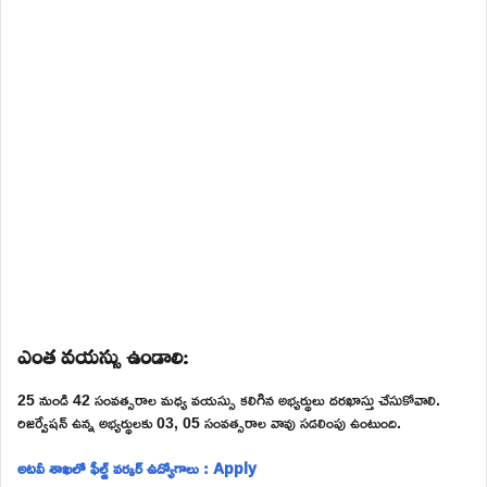
ఎంత వయస్సు ఉండాలి:
25 నుండి 42 సంవత్సరాల మధ్య వయస్సు కలిగిన అభ్యర్థులు దరఖాస్తు చేసుకోవాలి.
రిజర్వేషన్ ఉన్న అభ్యర్థులకు 03, 05 సంవత్సరాల వావు సడలింపు ఉంటుంది.
అటవీ శాఖలో ఫీల్డ్ వర్కర్ ఉద్యోగాలు : Apply