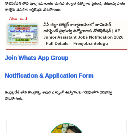
నోటిఫికేషన్ లోని పూర్తి సమాచారం చూసిన తర్వాత ఉద్యోగాల ప్రకటన, దరఖాస్తు ఫారం
డౌన్లోడ్ చేసుకొని అప్లికేషన్ చేసుకోగలరు.
ఏపీ జిల్లా కలెక్టర్ కార్యాలయంలో జూనియర్
అసిస్టెంట్ ప్రభుత్వ ఉద్యోగాలకు నోటిఫికేషన్ | AP
Junior Assistant Jobs Notification 2026
| Full Details – Freejobsintelugu
Join Whats App Group
Notification & Application Form
ఆంధ్రప్రదేశ్ లోని కాంట్రాక్టు, అవుట్ సోర్సింగ్ ఉద్యోగాలకు గడువులోగా దరఖాస్తు
చేసుకోగలరు.