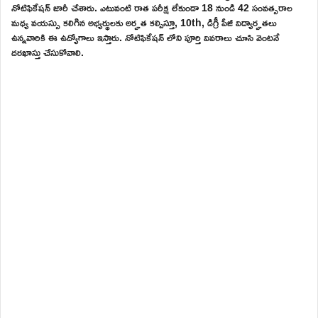
నోటిఫికేషన్ జారీ చేశారు. ఎటువంటి రాత పరీక్ష లేకుండా 18 నుండి 42 సంవత్సరాల
మధ్య వయస్సు కలిగిన అభ్యర్థులకు అర్హత కల్పిస్తూ, 10th, డిగ్రీ పీజీ విద్యార్హతలు
ఉన్నవారికి ఈ ఉద్యోగాలు ఇస్తారు. నోటిఫికేషన్ లోని పూర్తి వివరాలు చూసి వెంటనే
దరఖాస్తు చేసుకోవాలి.