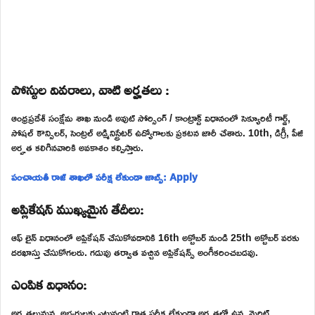
పోస్టుల వివరాలు, వాటి అర్హతలు :
ఆంధ్రప్రదేశ్ సంక్షేమ శాఖ నుండి అవుట్ సోర్సింగ్ / కాంట్రాక్ట్ విధానంలో సెక్యూరిటీ గార్డ్,
సోషల్ కౌన్సిలర్, సెంట్రల్ అడ్మినిస్ట్రేటర్ ఉద్యోగాలకు ప్రకటన జారీ చేశారు. 10th, డిగ్రీ, పీజీ
అర్హత కలిగినవారికి అవకాశం కల్పిస్తారు.
పంచాయతీ రాజ్ శాఖలో పరీక్ష లేకుండా జాబ్స్: Apply
అప్లికేషన్ ముఖ్యమైన తేదీలు:
ఆఫ్ లైన్ విధానంలో అప్లికేషన్ చేసుకోవడానికి 16th అక్టోబర్ నుండి 25th అక్టోబర్ వరకు
దరఖాస్తు చేసుకోగలరు. గడువు తర్వాత వచ్చిన అప్లికేషన్స్ అంగీకరించబడవు.
ఎంపిక విధానం:
అర్హతలునున్న అభ్యర్థులకు ఎటువంటి రాత పరీక్ష లేకుండా అర్హతల్లో ఉన్న మెరిట్