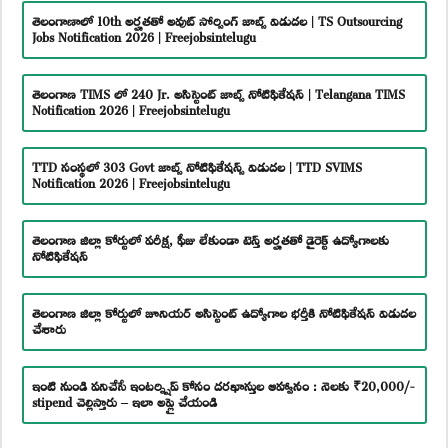
తెలంగాణాలో 10th అర్హతతో అవుట్ సోర్సింగ్ జాబ్స్ విడుదల | TS Outsourcing
Jobs Notification 2026 | Freejobsintelugu
తెలంగాణ TIMS లో 240 Jr. అసిస్టెంట్ జాబ్స్ నోటిఫికేషన్ | Telangana TIMS
Notification 2026 | Freejobsintelugu
TTD సంస్థలో 303 Govt జాబ్స్ నోటిఫికేషన్స్ విడుదల | TTD SVIMS
Notification 2026 | Freejobsintelugu
తెలంగాణ జిల్లా కోర్టులో పరీక్ష, ఫీజు లేకుండా టెన్త్ అర్హతతో డైరెక్ట్ ఉద్యోగాలకు
నోటిఫికేషన్
తెలంగాణ జిల్లా కోర్టులో జూనియర్ అసిస్టెంట్ ఉద్యోగాల భర్తీకి నోటిఫికేషన్ విడుదల
చేశారు
ఇంటి నుండి పనిచేసే ఇంటర్న్షిప్ కోసం దరఖాస్తుల ఆహ్వానం : నెలకు ₹20,000/-
stipend చెల్లిస్తారు – ఇలా అప్లై చేయండి