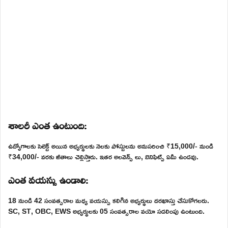
శాలరీ ఎంత ఉంటుంది:
ఉద్యోగాలకు సెలెక్ట్ అయిన అభ్యర్థులకు నెలకు పోస్టులను అనుసరించి ₹15,000/- నుండి
₹34,000/- వరకు జీతాలు చెల్లిస్తారు. ఇతర అలవెన్స్ లు, బెనిఫిట్స్ ఏమీ ఉండవు.
ఎంత వయస్సు ఉండాలి:
18 నుండి 42 సంవత్సరాల మధ్య వయస్సు కలిగిన అభ్యర్థులు దరఖాస్తు చేసుకోగలరు.
SC, ST, OBC, EWS అభ్యర్థులకు 05 సంవత్సరాల వయో సడలింపు ఉంటుంది.