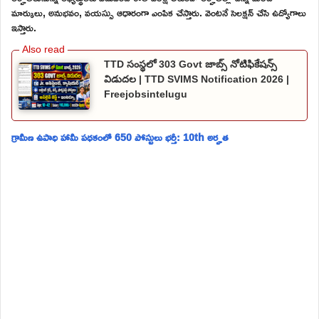
మార్కులు, అనుభవం, వయస్సు ఆధారంగా ఎంపిక చేస్తారు. వెంటనే సెలక్షన్ చేసి ఉద్యోగాలు
ఇస్తారు.
TTD సంస్థలో 303 Govt జాబ్స్ నోటిఫికేషన్స్
విడుదల | TTD SVIMS Notification 2026 |
Freejobsintelugu
గ్రామీణ ఉపాధి హామీ పధకంలో 650 పోస్టులు భర్తీ: 10th అర్హత