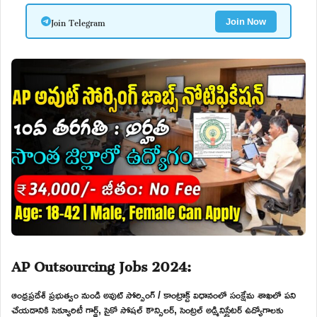
Join Telegram
Join Now
AP Outsourcing Jobs 2024:
ఆంధ్రప్రదేశ్ ప్రభుత్వం నుండి అవుట్ సోర్సింగ్ / కాంట్రాక్ట్ విధానంలో సంక్షేమ శాఖలో పని
చేయడానికి సెక్యూరిటీ గార్డ్, సైకో సోషల్ కౌన్సిలర్, సెంట్రల్ అడ్మినిస్ట్రేటర్ ఉద్యోగాలకు