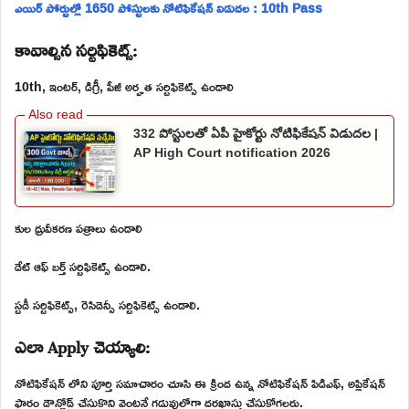
ఎయిర్ పోర్టుల్లో 1650 పోస్టులకు నోటిఫికేషన్ విడుదల : 10th Pass
కావాల్సిన సర్టిఫికెట్స్:
10th, ఇంటర్, డిగ్రీ, పీజీ అర్హత సర్టిఫికెట్స్ ఉండాలి
332 పోస్టులతో ఏపీ హైకోర్టు నోటిఫికేషన్ విడుదల |
AP High Court notification 2026
కుల ధ్రువీకరణ పత్రాలు ఉండాలి
డేట్ ఆఫ్ బర్త్ సర్టిఫికెట్స్ ఉండాలి.
స్టడీ సర్టిఫికెట్స్, రెసిడెన్సీ సర్టిఫికెట్స్ ఉండాలి.
ఎలా Apply చెయ్యాలి:
నోటిఫికేషన్ లోని పూర్తి సమాచారం చూసి ఈ క్రింద ఉన్న నోటిఫికేషన్ పిడిఎఫ్, అప్లికేషన్
ఫారం డౌన్లోడ్ చేసుకొని వెంటనే గడువులోగా దరఖాస్తు చేసుకోగలరు.