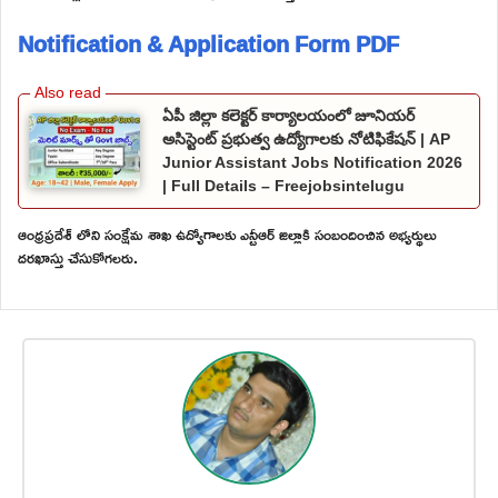
Notification & Application Form PDF
ఏపీ జిల్లా కలెక్టర్ కార్యాలయంలో జూనియర్
అసిస్టెంట్ ప్రభుత్వ ఉద్యోగాలకు నోటిఫికేషన్ | AP
Junior Assistant Jobs Notification 2026
| Full Details – Freejobsintelugu
ఆంధ్రప్రదేశ్ లోని సంక్షేమ శాఖ ఉద్యోగాలకు ఎన్టీఆర్ జిల్లాకి సంబందించిన అభ్యర్థులు
దరఖాస్తు చేసుకోగలరు.