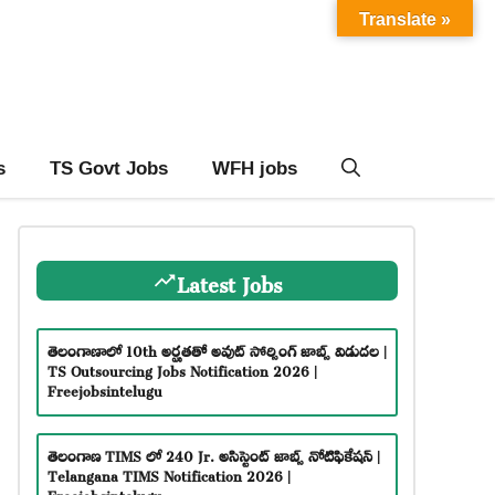
Translate »
s
TS Govt Jobs
WFH jobs
Latest Jobs
తెలంగాణాలో 10th అర్హతతో అవుట్ సోర్సింగ్ జాబ్స్ విడుదల |
TS Outsourcing Jobs Notification 2026 |
Freejobsintelugu
తెలంగాణ TIMS లో 240 Jr. అసిస్టెంట్ జాబ్స్ నోటిఫికేషన్ |
Telangana TIMS Notification 2026 |
Freejobsintelugu