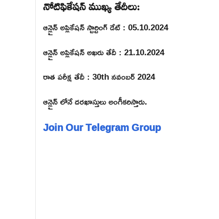
నోటిఫికేషన్ ముఖ్య తేదీలు:
ఆన్లైన్ అప్లికేషన్ స్టార్టింగ్ డేట్ : 05.10.2024
ఆన్లైన్ అప్లికేషన్ అఖరు తేదీ : 21.10.2024
రాత పరీక్ష తేదీ : 30th నవంబర్ 2024
ఆన్లైన్ లోనే దరఖాస్తులు అంగీకరిస్తారు.
Join Our Telegram Group