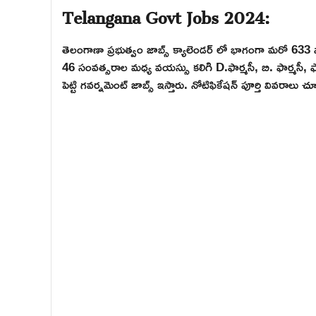
Telangana Govt Jobs 2024:
తెలంగాణా ప్రభుత్వం జాబ్స్ క్యాలెండర్ లో భాగంగా మరో 633 ఫార
46 సంవత్సరాల మధ్య వయస్సు కలిగి D.ఫార్మసీ, బి. ఫార్మసీ, ఫార్మ
పెట్టి గవర్నమెంట్ జాబ్స్ ఇస్తారు. నోటిఫికేషన్ పూర్తి వివరాలు