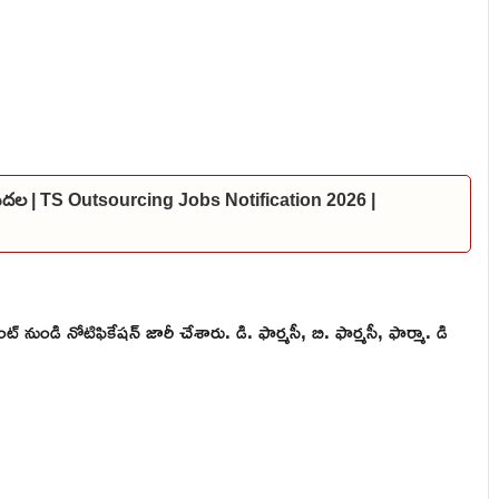
విడుదల | TS Outsourcing Jobs Notification 2026 |
ంట్ నుండి నోటిఫికేషన్ జారీ చేశారు. డి. ఫార్మసీ, బి. ఫార్మసీ, ఫార్మా. డి