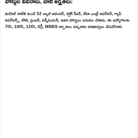
పోస్టుల వివరాలు, వాటి అర్హతలు:
మెడికల్ కాలేజీ నుండి 52 ల్యాబ్ అటెండర్, స్టోర్ కీపర్, డేటా ఎంట్రీ ఆపరేటర్, గ్యాస్
ఆపరేటర్స్, దోబీ, ప్లంబర్, టెక్నీషియన్, ఇతర పోస్టులు విడుదల చేశారు. ఈ ఉద్యోగాలకు
7th, 10th, 12th, డిగ్రీ, MBBS అర్హతలు ఉన్నవారు దరఖాస్తులు చేసుకోవాలి.