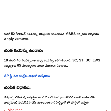
మరో 52 సీనియర్ రెసిడెంట్స్ పోస్టులకు సంబందించి MBBS అర్హతలు ఉన్నవారు
Apply చేసుకోవాలి.
ఎంత వయస్సు ఉండాలి:
18 నుండి 46 సంవత్సరాల మధ్య వయస్సు కలిగి ఉండాలి. SC, ST, BC, EWS
అభ్యర్థులకు 05 సంవత్సరాల వయో సడలింపు ఉంటుంది.
AP స్త్రీ శిశు సంక్షేమ శాఖలో ఉద్యోగాలు
ఎంపిక విధానం:
దరఖాస్తు చేసుకున్న అభ్యర్థుల నుండి మెరిట్ మార్కులు కలిగిన వారిని ఎంపిక చేసి
డాక్యుమెంట్ వెరిఫికేషన్ చేసి సంబందించిన డిపార్ట్మెంట్ లో పోస్టింగ్ ఇస్తారు