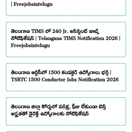
| Freejobsintelugu
తెలంగాణ TIMS లో 240 Jr. అసిస్టెంట్ జాబ్స్
నోటిఫికేషన్ | Telangana TIMS Notification 2026 |
Freejobsintelugu
తెలంగాణ ఆర్టీసీలో 1500 కండక్టర్ ఉద్యోగాలు భర్తీ |
TSRTC 1500 Conductor Jobs Notification 2026
తెలంగాణ జిల్లా కోర్టులో పరీక్ష, ఫీజు లేకుండా టెన్త్
అర్హతతో డైరెక్ట్ ఉద్యోగాలకు నోటిఫికేషన్