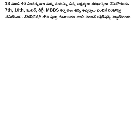
18 నుండి 46 సంవత్సరాల మధ్య వయస్సు ఉన్న అభ్యర్థులు దరఖాస్తులు చేసుకోగలరు.
7th, 10th, ఇంటర్, డిగ్రీ, MBBS అర్హతలు ఉన్న అభ్యర్థులు వెంటనే దరఖాస్తు
చేసుకోవాలి. నోటిఫికేషన్ లోని పూర్తి సమాచారం చూసి వెంటనే అప్లికేషన్స్ పెట్టుకోగలరు.