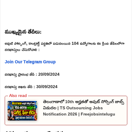
ముఖ్యమైన తేదీలు:
అవుట్ సోర్సింగ్, కాంట్రాక్ట్ పద్దతిలో విడుదలయిన 104 ఉద్యోగాలకు ఈ క్రింది తేదీలలోగా
దరఖాస్తులు చేసుకోవాలి :
Join Our Telegram Group
దరఖాస్తు ప్రారంభ తేదీ : 20/09/2024
దరఖాస్తు ఆఖరు తేదీ : 30/09/2024
తెలంగాణాలో 10th అర్హతతో అవుట్ సోర్సింగ్ జాబ్స్
విడుదల | TS Outsourcing Jobs
Notification 2026 | Freejobsintelugu