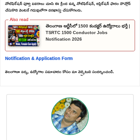
నోటిఫికేషన్ పూర్తి వివరాలు చూసి ఈ క్రింద ఉన్న నోటిఫికేషన్, అప్లికేషన్ ఫారం డౌన్లోడ్
చేసుకొని వెంటనే గడువులోగా దరఖాస్తు చేసుకోగలరు.
తెలంగాణ ఆర్టీసీలో 1500 కండక్టర్ ఉద్యోగాలు భర్తీ |
TSRTC 1500 Conductor Jobs
Notification 2026
Notification & Application Form
తెలంగాణా విద్య, ఉద్యోగాల సమాచారం కోసం మా వెబ్సైటుని సందర్శించండి.