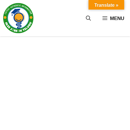
Skip
Translate »
to
content
MENU