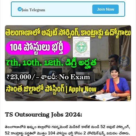
Join Telegram
Join Now
TS Outsourcing Jobs 2024:
తెలంగాణాలోని ఖమ్మం జిల్లాలోని గవర్నమెంట్ మెడికల్ కాలేజీ నుండి 52 అవుట్ సోర్సింగ్,
52 కాంట్రాక్టు పద్దతిలో మొత్తం 104 పోస్టుల భర్తీ కోసం 2 నోటిఫికేషన్స్ విడుదల చేశారు.