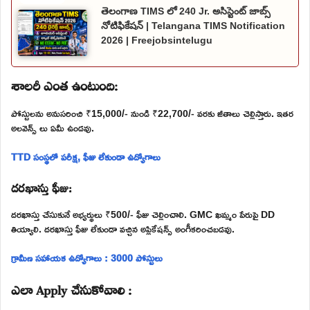
తెలంగాణ TIMS లో 240 Jr. అసిస్టెంట్ జాబ్స్
నోటిఫికేషన్ | Telangana TIMS Notification
2026 | Freejobsintelugu
శాలరీ ఎంత ఉంటుంది:
పోస్టులను అనుసరించి ₹15,000/- నుండి ₹22,700/- వరకు జీతాలు చెల్లిస్తారు. ఇతర
అలవెన్స్ లు ఏమీ ఉండవు.
TTD సంస్థలో పరీక్ష, ఫీజు లేకుండా ఉద్యోగాలు
దరఖాస్తు ఫీజు:
దరఖాస్తు చేసుకునే అభ్యర్థులు ₹500/- ఫీజు చెల్లించాలి. GMC ఖమ్మం పేరుపై DD
తియ్యాలి. దరఖాస్తు ఫీజు లేకుండా వచ్చిన అప్లికేషన్స్ అంగీకరించబడవు.
గ్రామీణ సహాయక ఉద్యోగాలు : 3000 పోస్టులు
ఎలా Apply చేసుకోవాలి :