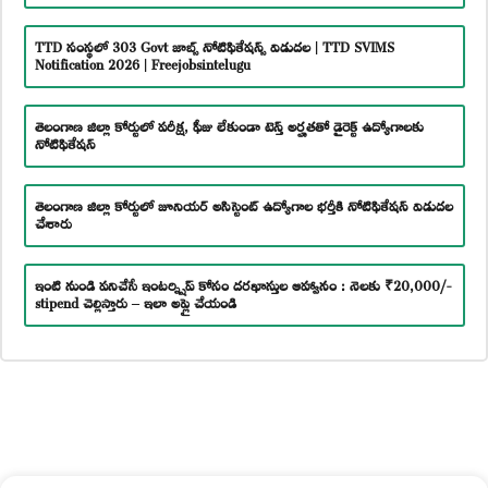
TTD సంస్థలో 303 Govt జాబ్స్ నోటిఫికేషన్స్ విడుదల | TTD SVIMS
Notification 2026 | Freejobsintelugu
తెలంగాణ జిల్లా కోర్టులో పరీక్ష, ఫీజు లేకుండా టెన్త్ అర్హతతో డైరెక్ట్ ఉద్యోగాలకు
నోటిఫికేషన్
తెలంగాణ జిల్లా కోర్టులో జూనియర్ అసిస్టెంట్ ఉద్యోగాల భర్తీకి నోటిఫికేషన్ విడుదల
చేశారు
ఇంటి నుండి పనిచేసే ఇంటర్న్షిప్ కోసం దరఖాస్తుల ఆహ్వానం : నెలకు ₹20,000/-
stipend చెల్లిస్తారు – ఇలా అప్లై చేయండి