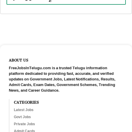
ABOUT US
FreeJobsInTelugu.com is a trusted Telugu information
platform dedicated to providing fast, accurate, and verified
updates on Government Jobs, Latest Notifications, Results,
Admit Cards, Exam Dates, Government Schemes, Trending
News, and Career Guidance.
CATEGORIES
Latest Jobs
Govt Jobs
Private Jobs
Admit Cards