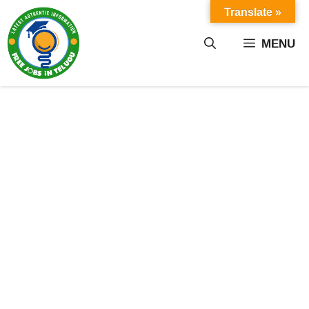
Skip
Translate »
to
content
MENU