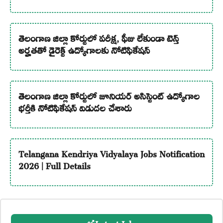
తెలంగాణ జిల్లా కోర్టులో పరీక్ష, ఫీజు లేకుండా టెన్త్
అర్హతతో డైరెక్ట్ ఉద్యోగాలకు నోటిఫికేషన్
తెలంగాణ జిల్లా కోర్టులో జూనియర్ అసిస్టెంట్ ఉద్యోగాల
భర్తీకి నోటిఫికేషన్ విడుదల చేశారు
Telangana Kendriya Vidyalaya Jobs Notification
2026 | Full Details
Latest Jobs