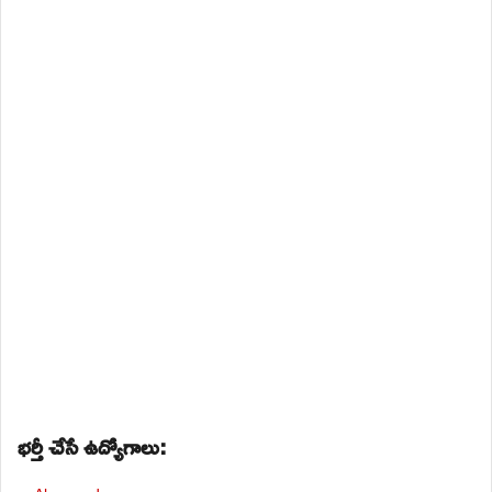
భర్తీ చేసే ఉద్యోగాలు: