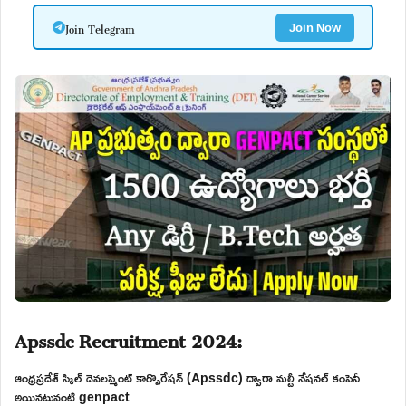
Join Telegram
Join Now
Apssdc Recruitment 2024:
ఆంధ్రప్రదేశ్ స్కిల్ డెవలప్మెంట్ కార్పొరేషన్ (Apssdc) ద్వారా మల్టీ నేషనల్ కంపెనీ
అయినటువంటి genpact