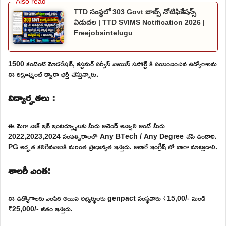
TTD సంస్థలో 303 Govt జాబ్స్ నోటిఫికేషన్స్
విడుదల | TTD SVIMS Notification 2026 |
Freejobsintelugu
1500 కంటెంట్ మోడరేషన్, కస్టమర్ సర్వీస్ వాయిస్ సపోర్ట్ కి సంబందించిన ఉద్యోగాలను
ఈ రిక్రూట్మెంట్ ద్వారా భర్తీ చేస్తున్నారు.
విద్యార్హతలు :
ఈ మెగా వాక్ ఇన్ ఇంటర్వ్యూలకు మీరు అటెండ్ అవ్వాలి అంటే మీరు
2022,2023,2024 సంవత్సరాలలో Any BTech / Any Degree చేసి ఉండాలి.
PG అర్హత కలిగినవారికి మరింత ప్రాధాన్యత ఇస్తారు. అలాగే ఇంగ్లీష్ లో బాగా మాట్లాడాలి.
శాలరీ ఎంత:
ఈ ఉద్యోగాలకు ఎంపిక అయిన అభ్యర్థులకు genpact సంస్థవారు ₹15,00/- నుండి
₹25,000/- జీతం ఇస్తారు.