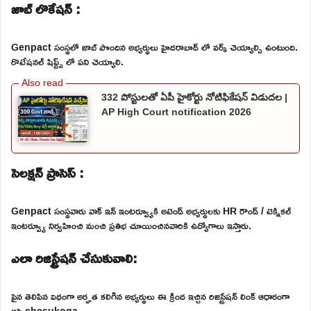
జాబ్ లొకేషన్ :
Genpact సంస్థలో జాబ్ పొందిన అభ్యర్థులు హైదరాబాద్ లో వర్క్ చెయ్యాల్సి ఉంటుంది.
రొటేషనల్ షిఫ్ట్స్ లో పని చెయ్యాలి.
332 పోస్టులతో ఏపీ హైకోర్టు నోటిఫికేషన్ విడుదల |
AP High Court notification 2026
సెలక్షన్ ప్రాసెస్ :
Genpact సంస్థవారు వాక్ ఇన్ ఇంటర్వ్యూకి అటెండ్ అభ్యర్థులకు HR రౌండ్ / టెక్నికల్
ఇంటర్వ్యూ నిర్వహించి మంచి ప్రతిభ చూయించినవారికి ఉద్యోగాలు ఇస్తారు.
ఎలా రిజిస్ట్రేషన్ చేసుకువాలి:
పైన తెలిపిన విధంగా అర్హత కలిగిన అభ్యర్థులు ఈ క్రింద ఇచ్చిన రిజిస్ట్రేషన్ లింక్ ఆధారంగా
అప్లై chesukoga