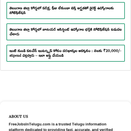
తెలంగాణ జిల్లా కోర్టులో పరీక్ష, ఫీజు లేకుండా టెన్త్ అర్హతతో డైరెక్ట్ ఉద్యోగాలకు
నోటిఫికేషన్
తెలంగాణ జిల్లా కోర్టులో జూనియర్ అసిస్టెంట్ ఉద్యోగాల భర్తీకి నోటిఫికేషన్ విడుదల
చేశారు
ఇంటి నుండి పనిచేసే ఇంటర్న్షిప్ కోసం దరఖాస్తుల ఆహ్వానం : నెలకు ₹20,000/-
stipend చెల్లిస్తారు – ఇలా అప్లై చేయండి
ABOUT US
FreeJobsInTelugu.com is a trusted Telugu information
platform dedicated to providing fast, accurate, and verified