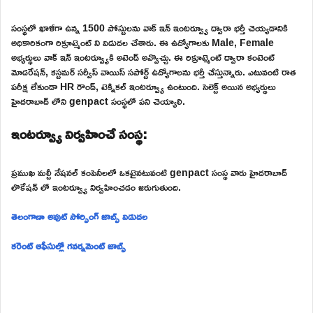
సంస్థలో ఖాళీగా ఉన్న 1500 పోస్టులను వాక్ ఇన్ ఇంటర్వ్యూ ద్వారా భర్తీ చెయ్యడానికి
అధికారికంగా రిక్రూట్మెంట్ ని విడుదల చేశారు. ఈ ఉద్యోగాలకు Male, Female
అభ్యర్థులు వాక్ ఇన్ ఇంటర్వ్యూకి అటెండ్ అవ్వొచ్చు. ఈ రిక్రూట్మెంట్ ద్వారా కంటెంట్
మోడరేషన్, కస్టమర్ సర్వీస్ వాయిస్ సపోర్ట్ ఉద్యోగాలను భర్తీ చేస్తున్నారు. ఎటువంటి రాత
పరీక్ష లేకుండా HR రౌండ్, టెక్నికల్ ఇంటర్వ్యూ ఉంటుంది. సెలెక్ట్ అయిన అభ్యర్థులు
హైదరాబాద్ లోని genpact సంస్థలో పని చెయ్యాలి.
ఇంటర్వ్యూ నిర్వహించే సంస్థ:
ప్రముఖ మల్టీ నేషనల్ కంపెనీలలో ఒకటైనటువంటి genpact సంస్థ వారు హైదరాబాద్
లొకేషన్ లో ఇంటర్వ్యూ నిర్వహించడం జరుగుతుంది.
తెలంగాణా అవుట్ సోర్సింగ్ జాబ్స్ విడుదల
కరెంట్ ఆఫీసుల్లో గవర్నమెంట్ జాబ్స్