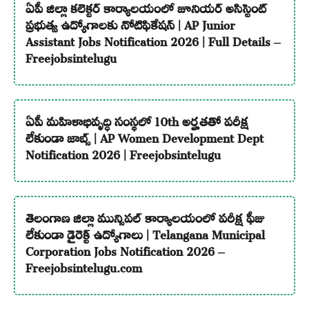
ఏపీ జిల్లా కలెక్టర్ కార్యాలయంలో జూనియర్ అసిస్టెంట్
ప్రభుత్వ ఉద్యోగాలకు నోటిఫికేషన్ | AP Junior
Assistant Jobs Notification 2026 | Full Details –
Freejobsintelugu
ఏపీ మహిళాభివృద్ధి సంస్థలో 10th అర్హతతో పరీక్ష
లేకుండా జాబ్స్ | AP Women Development Dept
Notification 2026 | Freejobsintelugu
తెలంగాణ జిల్లా మున్సిపల్ కార్యాలయంలో పరీక్ష ఫీజు
లేకుండా డైరెక్ట్ ఉద్యోగాలు | Telangana Municipal
Corporation Jobs Notification 2026 –
Freejobsintelugu.com