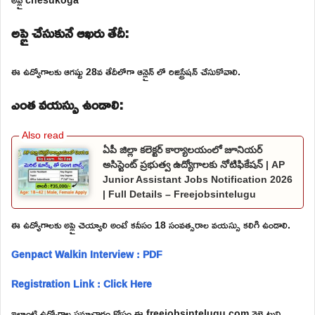
అప్లై చేసుకునే ఆఖరు తేదీ:
ఈ ఉద్యోగాలకు ఆగష్టు 28వ తేదీలోగా ఆన్లైన్ లో రిజిస్ట్రేషన్ చేసుకోవాలి.
ఎంత వయస్సు ఉండాలి:
ఏపీ జిల్లా కలెక్టర్ కార్యాలయంలో జూనియర్
అసిస్టెంట్ ప్రభుత్వ ఉద్యోగాలకు నోటిఫికేషన్ | AP
Junior Assistant Jobs Notification 2026
| Full Details – Freejobsintelugu
ఈ ఉద్యోగాలకు అప్లై చెయ్యాలి అంటే కనీసం 18 సంవత్సరాల వయస్సు కలిగి ఉండాలి.
Genpact Walkin Interview : PDF
Registration Link : Click Here
ఇలాంటి ఉద్యోగాల సమాచారం కోసం ఈ freejobsintelugu.com వెబ్సైటుని