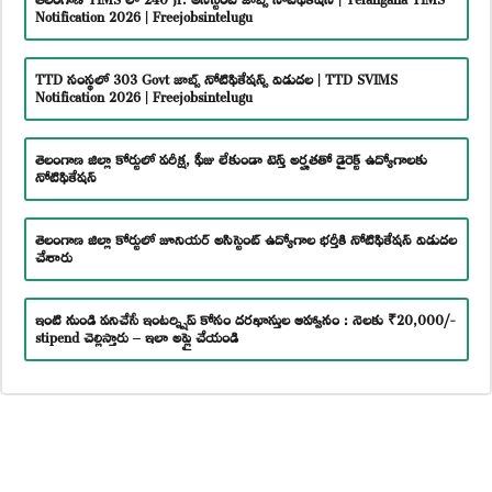
Notification 2026 | Freejobsintelugu
TTD సంస్థలో 303 Govt జాబ్స్ నోటిఫికేషన్స్ విడుదల | TTD SVIMS
Notification 2026 | Freejobsintelugu
తెలంగాణ జిల్లా కోర్టులో పరీక్ష, ఫీజు లేకుండా టెన్త్ అర్హతతో డైరెక్ట్ ఉద్యోగాలకు
నోటిఫికేషన్
తెలంగాణ జిల్లా కోర్టులో జూనియర్ అసిస్టెంట్ ఉద్యోగాల భర్తీకి నోటిఫికేషన్ విడుదల
చేశారు
ఇంటి నుండి పనిచేసే ఇంటర్న్షిప్ కోసం దరఖాస్తుల ఆహ్వానం : నెలకు ₹20,000/-
stipend చెల్లిస్తారు – ఇలా అప్లై చేయండి