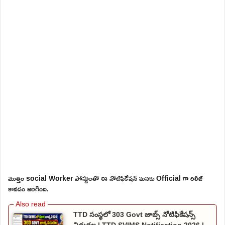
మొత్తం social Worker పోస్టులతో ఈ నోటిఫికేషన్ మనకు Official గా రిలీజ్
కావడం జరిగింది.
TTD సంస్థలో 303 Govt జాబ్స్ నోటిఫికేషన్స్
విడుదల | TTD SVIMS Notification 2026 |