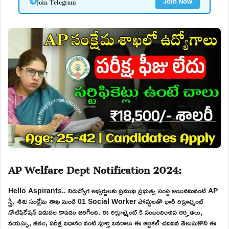
Join Telegram
Join Now
AP Welfare Dept Notification 2024:
Hello Aspirants.. నిరుద్యోగ అభ్యర్థులకు ప్రముఖ ప్రభుత్వ సంస్థ అయినటువంటి AP
స్త్రీ, శిశు సంక్షేమ శాఖ నుండి 01 Social Worker పోస్టులతో భారీ రిక్రూట్మెంట్
నోటిఫికేషన్ విడుదల కావడం జరిగింది. ఈ రిక్రూట్మెంట్ కి సంబందించిన అర్హతలు,
వయస్సు, జీతం, పరీక్ష విధానం వంటి పూర్తి వివరాలు ఈ ఆర్టికల్ చదివిన తెలుసుకొని ఈ