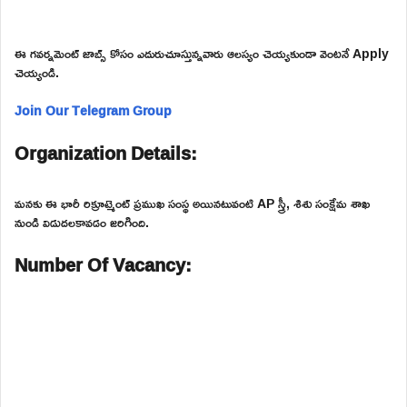
ఈ గవర్నమెంట్ జాబ్స్ కోసం ఎదురుచూస్తున్నవారు ఆలస్యం చెయ్యకుండా వెంటనే Apply
చెయ్యండి.
Join Our Telegram Group
Organization Details:
మనకు ఈ భారీ రిక్రూట్మెంట్ ప్రముఖ సంస్థ అయినటువంటి AP స్త్రీ, శిశు సంక్షేమ శాఖ
నుండి విడుదలకావడం జరిగింది.
Number Of Vacancy: