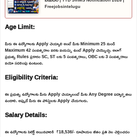
Freejobsintelugu
Age Limit:
మీరు ఈ ఉద్యోగాలకు Apply చెయ్యాలి అంటే మీకు Minimum 25 నుండి
Maximum 42 సంవత్సరాల వరకు వయస్సు ఉంటే Apply చెయ్యొచ్చు. అలాగే
ప్రభుత్వ Rules ప్రకారం SC, ST లకు 5 సంవత్సరాలు, OBC లకు 3 సంవత్సరాలు
వయో సడలింపు ఉంటుంది.
Eligibility Criteria:
ఈ ప్రభుత్వ ఉద్యోగాలకు మీరు Apply చెయ్యాలంటే మీకు Any Degree విద్యార్హతలు
ఉండాలి. అప్పుడే మీరు ఈ పోస్టులకు Apply చేయగలరు.
Salary Details:
ఈ ఉద్యోగాలకు సెలెక్ట్ అయినవారికి ₹18,536/- రూపాయల జీతం ప్రతి నెల చెల్లించడం