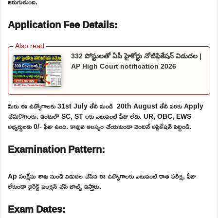
జరుగుతుంది.
Application Fee Details:
332 పోస్టులతో ఏపీ హైకోర్టు నోటిఫికేషన్ విడుదల |
AP High Court notification 2026
మీరు ఈ ఉద్యోగాలకు 31st July తేదీ నుండి 20th August తేదీ వరకు Apply
చేసుకోగలరు. ఇందులో SC, ST లకు ఎటువంటి ఫీజు లేదు. UR, OBC, EWS
అభ్యర్థులకు 0/- ఫీజు ఉంది. కావున ఆలస్యం చేయకుండా వెంటనే అప్లికేషన్ పెట్టండి.
Examination Pattern:
Ap సంక్షేమ శాఖ నుండి విడుదల చేసిన ఈ ఉద్యోగాలకు ఎటువంటి రాత పరీక్ష, ఫీజు
లేకుండా డైరెక్ట్ సెలక్షన్ చేసి జాబ్స్ ఇస్తారు.
Exam Dates: