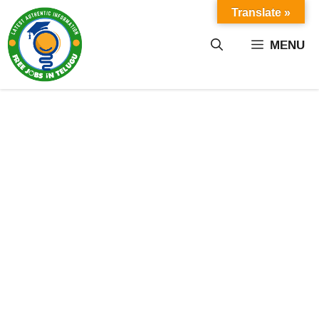
Skip
Translate »
to
content
MENU