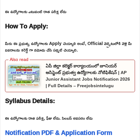
ఈ ఉద్యోగాలకు ఎటువంటి రాత పరీక్ష లేదు
How To Apply:
మీరు ఈ ప్రభుత్వ ఉద్యోగాలకు Apply చెయ్యాలి అంటే, Official వెబ్సైటులోకి వెళ్లి మీ
వివరాలను కరెక్ట్ గా నమోదు చేసి సబ్మిట్ చెయ్యాలి.
ఏపీ జిల్లా కలెక్టర్ కార్యాలయంలో జూనియర్
అసిస్టెంట్ ప్రభుత్వ ఉద్యోగాలకు నోటిఫికేషన్ | AP
Junior Assistant Jobs Notification 2026
| Full Details – Freejobsintelugu
Syllabus Details:
ఈ ఉద్యోగాలకు రాత పరీక్ష, ఫీజు లేదు. సిలబస్ అవసరం లేదు
Notification PDF & Application Form