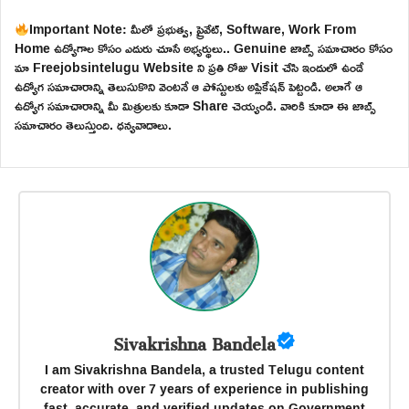
Important Note: మీలో ప్రభుత్వ, ప్రైవేట్, Software, Work From
Home ఉద్యోగాల కోసం ఎదురు చూసే అభ్యర్థులు.. Genuine జాబ్స్ సమాచారం కోసం
మా Freejobsintelugu Website ని ప్రతి రోజు Visit చేసి ఇందులో ఉండే
ఉద్యోగ సమాచారాన్ని తెలుసుకొని వెంటనే ఆ పోస్టులకు అప్లికేషన్ పెట్టండి. అలాగే ఆ
ఉద్యోగ సమాచారాన్ని మీ మిత్రులకు కూడా Share చెయ్యండి. వారికి కూడా ఈ జాబ్స్
సమాచారం తెలుస్తుంది. ధన్యవాదాలు.
Sivakrishna Bandela
I am Sivakrishna Bandela, a trusted Telugu content
creator with over 7 years of experience in publishing
fast, accurate, and verified updates on Government