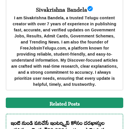
Sivakrishna Bandela
I am Sivakrishna Bandela, a trusted Telugu content
creator with over 7 years of experience in publishing
fast, accurate, and verified updates on Government
Jobs, Results, Admit Cards, Government Schemes,
and Trending News. I am also the founder of
FreeJobsInTelugu.com, a platform known for
providing reliable, student-friendly, and easy-to-
understand information. My Discover-focused articles
are crafted with real-time research, clear explanations,
and a strong commitment to accuracy. I always
prioritize user needs, ensuring that every update is
helpful, timely, and trustworthy.
Related Posts
ఇంటి నుండి పనిచేసే ఇంటర్న్షిప్ కోసం దరఖాస్తుల
ఆహ్వానం : నెలకు ₹20,000/- stipend చెల్లిస్తారు –