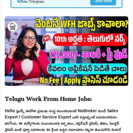
Join Telegram
Join Now
Telugu Work From Home Jobs:
Hello ఫ్రెండ్స్ ఈరోజు ప్రముఖ సంస్థ అయినటువంటి NoBroker నుండి Sales
Expert / Customer Service Expert భారీ రిక్రూట్మెంట్ విడుదలకావడం
జరిగింది. ఈ ఉద్యోగాలకు సంబందించిన అర్హతలు, అప్లికేషన్ ప్రాసెస్, జీతం, సెలక్షన్
ప్రాసెస్ వంటి పూర్తి వివరాలను ఈ క్రింద ఇచ్చిన సమాచారం ద్వారా తెలుసుకొని వెంటనే