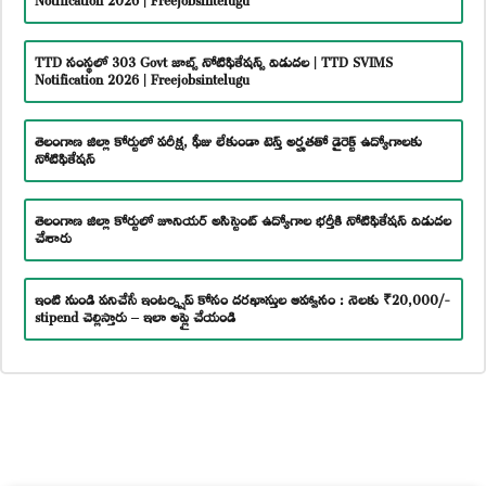
TTD సంస్థలో 303 Govt జాబ్స్ నోటిఫికేషన్స్ విడుదల | TTD SVIMS
Notification 2026 | Freejobsintelugu
తెలంగాణ జిల్లా కోర్టులో పరీక్ష, ఫీజు లేకుండా టెన్త్ అర్హతతో డైరెక్ట్ ఉద్యోగాలకు
నోటిఫికేషన్
తెలంగాణ జిల్లా కోర్టులో జూనియర్ అసిస్టెంట్ ఉద్యోగాల భర్తీకి నోటిఫికేషన్ విడుదల
చేశారు
ఇంటి నుండి పనిచేసే ఇంటర్న్షిప్ కోసం దరఖాస్తుల ఆహ్వానం : నెలకు ₹20,000/-
stipend చెల్లిస్తారు – ఇలా అప్లై చేయండి