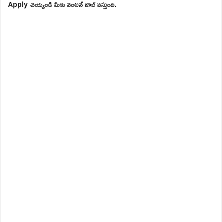
Apply చెయ్యండి మీకు వెంటనే జాబ్ వస్తుంది.