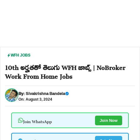
WFH JOBS
10th అర్హతతో తెలుగు WFH జాబ్స్ | NoBroker
Work From Home Jobs
By:
Sivakrishna Bandela
On: August 3, 2024
Join WhatsApp
Join Now