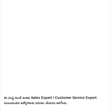
ఈ సంస్థ నుండి మనకు Sales Expert / Customer Service Expert
సంబందించిన ఉద్యోగాలను విడుదల చేయడం జరిగింది.