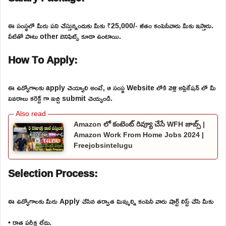
ఈ సంస్థలో మీరు పని చేస్తున్నందుకు మీకు ₹25,000/- జీతం కంపెనీవారు మీకు ఇస్తారు.
వీటితో పాటు other బెనిఫిట్స్ కూడా ఉంటాయి.
How To Apply:
ఈ ఉద్యోగాలకు apply చెయ్యాలి అంటే, ఆ సంస్థ Website లోకి వెళ్లి అప్లికేషన్ లో మీ
వివరాలు కరెక్ట్ గా ఇచ్చి submit చెయ్యండి.
Amazon లో కంటెంట్ రివ్యూ చేసే WFH జాబ్స్ |
Amazon Work From Home Jobs 2024 |
Freejobsintelugu
Selection Process:
ఈ ఉద్యోగాలకు మీరు Apply చేసిన తర్వాత మిమ్మల్ని కంపెనీ వారు షార్ట్ లిస్ట్ చేసి మీకు
• రాత పరీక్ష లేదు.