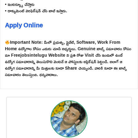
• ఇంటర్వ్యూ చేస్తారు
• డాక్యుమెంట్ వెరిఫికేషన్ చేసి జాబ్ ఇస్తారు.
Apply Online
Important Note: మీలో ప్రభుత్వ, ప్రైవేట్, Software, Work From
Home ఉద్యోగాల కోసం ఎదురు చూసే అభ్యర్థులు. Genuine జాబ్స్ సమాచారం కోసం
మా Freejobsintelugu Website ని ప్రతి రోజు Visit చేసి ఇందులో ఉండే
ఉద్యోగ సమాచారాన్ని తెలుసుకొని వెంటనే ఆ పోస్టులకు అప్లికేషన్ పెట్టండి. అలాగే ఆ
ఉద్యోగ సమాచారాన్ని మీ మిత్రులకు కూడా Share చెయ్యండి. వారికి కూడా ఈ జాబ్స్
సమాచారం తెలుస్తుంది. ధన్యవాదాలు.