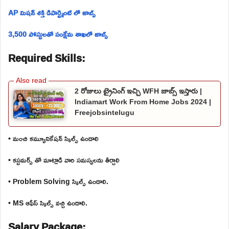
AP మిషన్ శక్తి డిపార్ట్మెంట్ లో జాబ్స్
3,500 పోస్టులతో సంక్షేమ శాఖలో జాబ్స్
Required Skills:
2 రోజులు ట్రైనింగ్ ఇచ్చి WFH జాబ్స్ ఇస్తారు |
Indiamart Work From Home Jobs 2024 |
Freejobsintelugu
• మంచి కమ్యూనికేషన్ స్కిల్స్ ఉండాలి
• కస్టమర్స్ తో మాట్లాడి వారి సమస్యలను తీర్చాలి
• Problem Solving స్కిల్స్ ఉండాలి.
• MS ఆఫీస్ స్కిల్స్ వచ్చి ఉండాలి.
Salary Package: