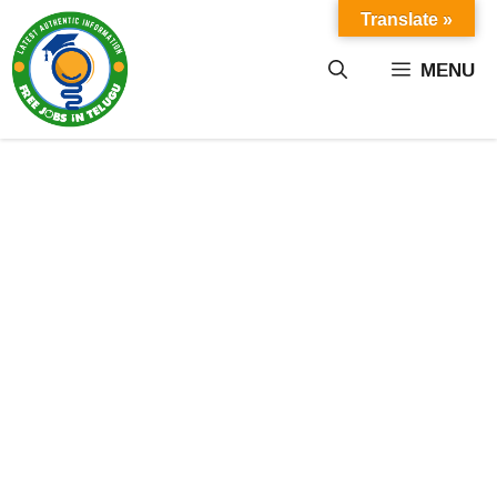
Skip
Translate »
to
content
MENU