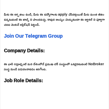
మీకు ఈ అర్హతలు ఉండి, మీరు ఈ ఉద్యోగాలకు apply చేసినట్లయితే మీరు మంచి జీతం
ఉన్నటువంటి ఈ జాబ్స్ ని పొందవచ్చు. కావున ఆలస్యం చెయ్యకుండా ఈ ఆర్టికల్ ని పూర్తిగా
చదివి వెంటనే అప్లికేషన్ పెట్టండి.
Join Our Telegram Group
Company Details:
ఈ భారీ రిక్రూట్మెంట్ మన దేశంలోనే ప్రముఖ టెక్ సంస్థలలో ఒకటైనటువంటి NoBroker
సంస్థ నుండి విడుదలకావడం జరిగింది.
Job Role Details: