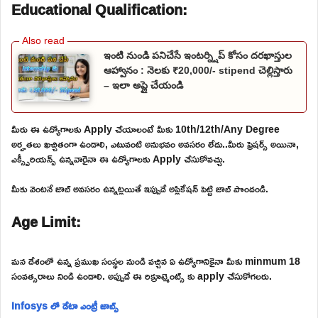
Educational Qualification:
ఇంటి నుండి పనిచేసే ఇంటర్న్షిప్ కోసం దరఖాస్తుల
ఆహ్వానం : నెలకు ₹20,000/- stipend చెల్లిస్తారు
– ఇలా అప్లై చేయండి
మీరు ఈ ఉద్యోగాలకు Apply చేయాలంటే మీకు 10th/12th/Any Degree
అర్హతలు ఖచ్చితంగా ఉండాలి, ఎటువంటి అనుభవం అవసరం లేదు..మీరు ఫ్రెషర్స్ అయినా,
ఎక్స్పీరియన్స్ ఉన్నవారైనా ఈ ఉద్యోగాలకు Apply చేసుకోవచ్చు.
మీకు వెంటనే జాబ్ అవసరం ఉన్నట్లయితే ఇప్పుడే అప్లికేషన్ పెట్టి జాబ్ పొందండి.
Age Limit:
మన దేశంలో ఉన్న ప్రముఖ సంస్థల నుండి వచ్చిన ఏ ఉద్యోగానికైనా మీకు minmum 18
సంవత్సరాలు నిండి ఉండాలి. అప్పుడే ఈ రిక్రూట్మెంట్స్ కు apply చేసుకోగలరు.
Infosys లో డేటా ఎంట్రీ జాబ్స్