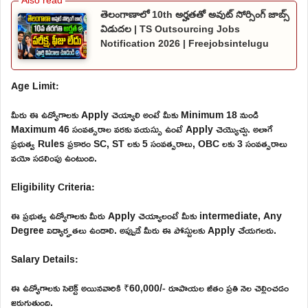
తెలంగాణాలో 10th అర్హతతో అవుట్ సోర్సింగ్ జాబ్స్
విడుదల | TS Outsourcing Jobs
Notification 2026 | Freejobsintelugu
Age Limit:
మీరు ఈ ఉద్యోగాలకు Apply చెయ్యాలి అంటే మీకు Minimum 18 నుండి
Maximum 46 సంవత్సరాల వరకు వయస్సు ఉంటే Apply చెయ్యొచ్చు. అలాగే
ప్రభుత్వ Rules ప్రకారం SC, ST లకు 5 సంవత్సరాలు, OBC లకు 3 సంవత్సరాలు
వయో సడలింపు ఉంటుంది.
Eligibility Criteria:
ఈ ప్రభుత్వ ఉద్యోగాలకు మీరు Apply చెయ్యాలంటే మీకు intermediate, Any
Degree విద్యార్హతలు ఉండాలి. అప్పుడే మీరు ఈ పోస్టులకు Apply చేయగలరు.
Salary Details:
ఈ ఉద్యోగాలకు సెలెక్ట్ అయినవారికి ₹60,000/- రూపాయల జీతం ప్రతి నెల చెల్లించడం
జరుగుతుంది.