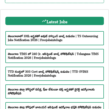
Latest Jobs
తెలంగాణాలో 10th అర్హతతో అవుట్ సోర్సింగ్ జాబ్స్ విడుదల | TS Outsourcing
Jobs Notification 2026 | Freejobsintelugu
తెలంగాణ TIMS లో 240 Jr. అసిస్టెంట్ జాబ్స్ నోటిఫికేషన్ | Telangana TIMS
Notification 2026 | Freejobsintelugu
TTD సంస్థలో 303 Govt జాబ్స్ నోటిఫికేషన్స్ విడుదల | TTD SVIMS
Notification 2026 | Freejobsintelugu
తెలంగాణ జిల్లా కోర్టులో పరీక్ష, ఫీజు లేకుండా టెన్త్ అర్హతతో డైరెక్ట్ ఉద్యోగాలకు
నోటిఫికేషన్
తెలంగాణ జిల్లా కోర్టులో జూనియర్ అసిస్టెంట్ ఉద్యోగాల భర్తీకి నోటిఫికేషన్ విడుదల