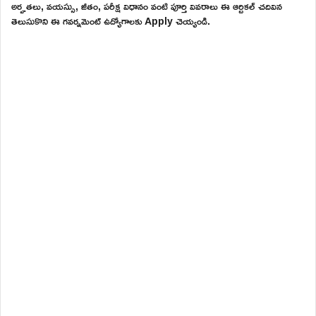
అర్హతలు, వయస్సు, జీతం, పరీక్ష విధానం వంటి పూర్తి వివరాలు ఈ ఆర్టికల్ చదివిన
తెలుసుకొని ఈ గవర్నమెంట్ ఉద్యోగాలకు Apply చెయ్యండి.