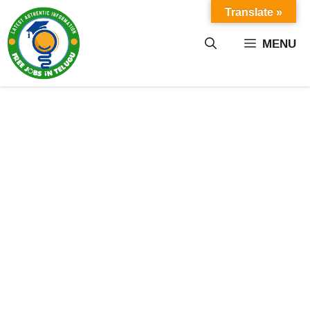
Skip
Translate »
to
content
MENU