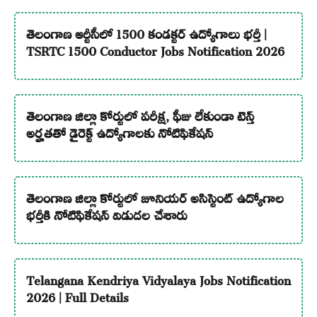
తెలంగాణ ఆర్టీసీలో 1500 కండక్టర్ ఉద్యోగాలు భర్తీ |
TSRTC 1500 Conductor Jobs Notification 2026
తెలంగాణ జిల్లా కోర్టులో పరీక్ష, ఫీజు లేకుండా టెన్త్
అర్హతతో డైరెక్ట్ ఉద్యోగాలకు నోటిఫికేషన్
తెలంగాణ జిల్లా కోర్టులో జూనియర్ అసిస్టెంట్ ఉద్యోగాల
భర్తీకి నోటిఫికేషన్ విడుదల చేశారు
Telangana Kendriya Vidyalaya Jobs Notification
2026 | Full Details