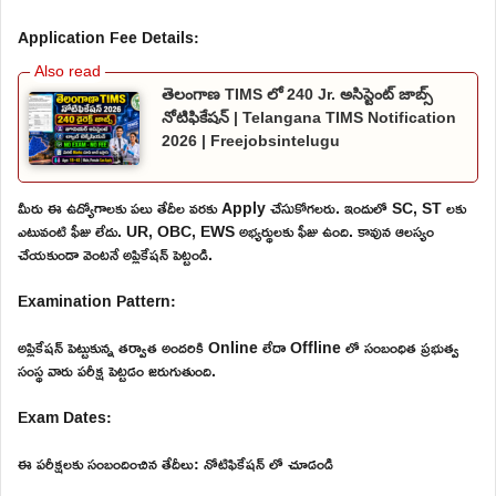
Application Fee Details:
తెలంగాణ TIMS లో 240 Jr. అసిస్టెంట్ జాబ్స్
నోటిఫికేషన్ | Telangana TIMS Notification
2026 | Freejobsintelugu
మీరు ఈ ఉద్యోగాలకు పలు తేదీల వరకు Apply చేసుకోగలరు. ఇందులో SC, ST లకు
ఎటువంటి ఫీజు లేదు. UR, OBC, EWS అభ్యర్థులకు ఫీజు ఉంది. కావున ఆలస్యం
చేయకుండా వెంటనే అప్లికేషన్ పెట్టండి.
Examination Pattern:
అప్లికేషన్ పెట్టుకున్న తర్వాత అందరికి Online లేదా Offline లో సంబంధిత ప్రభుత్వ
సంస్థ వారు పరీక్ష పెట్టడం జరుగుతుంది.
Exam Dates:
ఈ పరీక్షలకు సంబందించిన తేదీలు: నోటిఫికేషన్ లో చూడండి