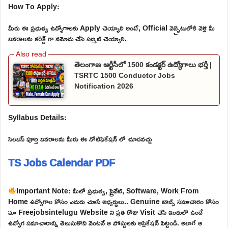
How To Apply:
మీరు ఈ ప్రభుత్వ ఉద్యోగాలకు Apply చెయ్యాలి అంటే, Official వెబ్సైటులోకి వెళ్లి మీ
వివరాలను కరెక్ట్ గా నమోదు చేసి సబ్మిట్ చెయ్యాలి.
తెలంగాణ ఆర్టీసీలో 1500 కండక్టర్ ఉద్యోగాలు భర్తీ |
TSRTC 1500 Conductor Jobs
Notification 2026
Syllabus Details:
సిలబస్ పూర్తి వివరాలను మీరు ఈ నోటిఫికేషన్ లో చూడవచ్చు
TS Jobs Calendar PDF
Important Note: మీలో ప్రభుత్వ, ప్రైవేట్, Software, Work From
Home ఉద్యోగాల కోసం ఎదురు చూసే అభ్యర్థులు.. Genuine జాబ్స్ సమాచారం కోసం
మా Freejobsintelugu Website ని ప్రతి రోజు Visit చేసి ఇందులో ఉండే
ఉద్యోగ సమాచారాన్ని తెలుసుకొని వెంటనే ఆ పోస్టులకు అప్లికేషన్ పెట్టండి. అలాగే ఆ