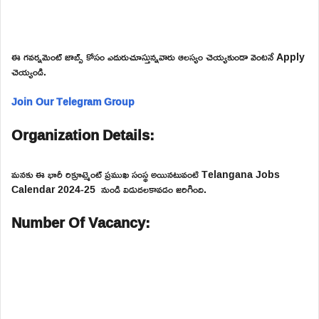
ఈ గవర్నమెంట్ జాబ్స్ కోసం ఎదురుచూస్తున్నవారు ఆలస్యం చెయ్యకుండా వెంటనే Apply
చెయ్యండి.
Join Our Telegram Group
Organization Details:
మనకు ఈ భారీ రిక్రూట్మెంట్ ప్రముఖ సంస్థ అయినటువంటి Telangana Jobs
Calendar 2024-25 నుండి విడుదలకావడం జరిగింది.
Number Of Vacancy: