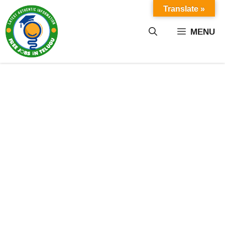
Skip
Translate »
to
content
MENU