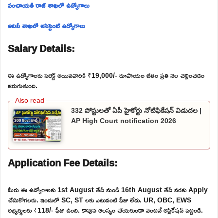
పంచాయతీ రాజ్ శాఖలో ఉద్యోగాలు
అటవీ శాఖలో అసిస్టెంట్ ఉద్యోగాలు
Salary Details:
ఈ ఉద్యోగాలకు సెలెక్ట్ అయినవారికి ₹19,000/- రూపాయల జీతం ప్రతి నెల చెల్లించడం
జరుగుతుంది.
332 పోస్టులతో ఏపీ హైకోర్టు నోటిఫికేషన్ విడుదల |
AP High Court notification 2026
Application Fee Details:
మీరు ఈ ఉద్యోగాలకు 1st August తేదీ నుండి 16th August తేదీ వరకు Apply
చేసుకోగలరు. ఇందులో SC, ST లకు ఎటువంటి ఫీజు లేదు. UR, OBC, EWS
అభ్యర్థులకు ₹118/- ఫీజు ఉంది. కావున ఆలస్యం చేయకుండా వెంటనే అప్లికేషన్ పెట్టండి.