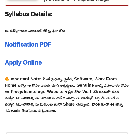
Syllabus Details:
ఈ ఉద్యోగాలుకు ఎటువంటి పరీక్ష, ఫీజు లేదు
Notification PDF
Apply Online
Important Note: మీలో ప్రభుత్వ, ప్రైవేట్, Software, Work From
Home ఉద్యోగాల కోసం ఎదురు చూసే అభ్యర్థులు.. Genuine జాబ్స్ సమాచారం కోసం
మా Freejobsintelugu Website ని ప్రతి రోజు Visit చేసి ఇందులో ఉండే
ఉద్యోగ సమాచారాన్ని తెలుసుకొని వెంటనే ఆ పోస్టులకు అప్లికేషన్ పెట్టండి. అలాగే ఆ
ఉద్యోగ సమాచారాన్ని మీ మిత్రులకు కూడా Share చెయ్యండి. వారికి కూడా ఈ జాబ్స్
సమాచారం తెలుస్తుంది. ధన్యవాదాలు.