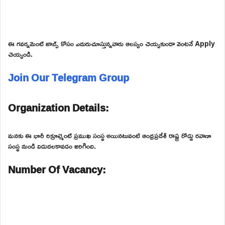
ఈ గవర్నమెంట్ జాబ్స్ కోసం ఎదురుచూస్తున్నవారు ఆలస్యం చెయ్యకుండా వెంటనే Apply
చెయ్యండి.
Join Our Telegram Group
Organization Details:
మనకు ఈ భారీ రిక్రూట్మెంట్ ప్రముఖ సంస్థ అయినటువంటి ఆంధ్రప్రదేశ్ రాష్ట్ర రోడ్డు రవాణా
సంస్థ నుండి విడుదలకావడం జరిగింది.
Number Of Vacancy: