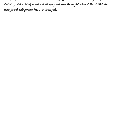
వయస్సు, జీతం, పరీక్ష విధానం వంటి పూర్తి వివరాలు ఈ ఆర్టికల్ చదివిన తెలుసుకొని ఈ
గవర్నమెంట్ ఉద్యోగాలకు Apply చెయ్యండి.