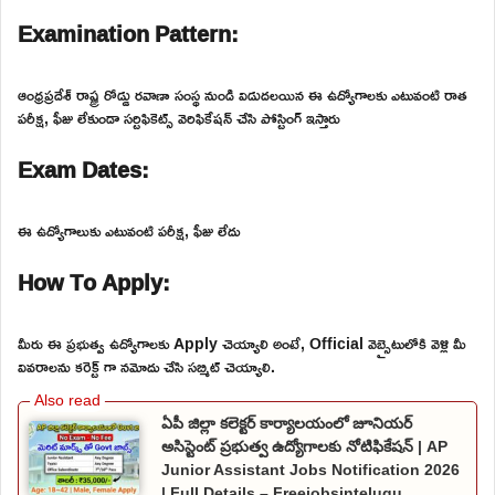
Examination Pattern:
ఆంధ్రప్రదేశ్ రాష్ట్ర రోడ్డు రవాణా సంస్థ నుండి విడుదలయిన ఈ ఉద్యోగాలకు ఎటువంటి రాత
పరీక్ష, ఫీజు లేకుండా సర్టిఫికెట్స్ వెరిఫికేషన్ చేసి పోస్టింగ్ ఇస్తారు
Exam Dates:
ఈ ఉద్యోగాలుకు ఎటువంటి పరీక్ష, ఫీజు లేదు
How To Apply:
మీరు ఈ ప్రభుత్వ ఉద్యోగాలకు Apply చెయ్యాలి అంటే, Official వెబ్సైటులోకి వెళ్లి మీ
వివరాలను కరెక్ట్ గా నమోదు చేసి సబ్మిట్ చెయ్యాలి.
ఏపీ జిల్లా కలెక్టర్ కార్యాలయంలో జూనియర్
అసిస్టెంట్ ప్రభుత్వ ఉద్యోగాలకు నోటిఫికేషన్ | AP
Junior Assistant Jobs Notification 2026
| Full Details – Freejobsintelugu