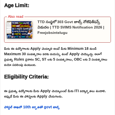
Age Limit:
TTD సంస్థలో 303 Govt జాబ్స్ నోటిఫికేషన్స్
విడుదల | TTD SVIMS Notification 2026 |
Freejobsintelugu
మీరు ఈ ఉద్యోగాలకు Apply చెయ్యాలి అంటే మీకు Minimum 18 నుండి
Maximum 30 సంవత్సరాల వరకు వయస్సు ఉంటే Apply చెయ్యొచ్చు. అలాగే
ప్రభుత్వ Rules ప్రకారం SC, ST లకు 5 సంవత్సరాలు, OBC లకు 3 సంవత్సరాలు
వయో సడలింపు ఉంటుంది.
Eligibility Criteria:
ఈ ప్రభుత్వ ఉద్యోగాలకు మీరు Apply చెయ్యాలంటే మీకు ITI విద్యార్హతలు ఉండాలి.
అప్పుడే మీరు ఈ పోస్టులకు Apply చేయగలరు.
పోస్టల్ శాఖలో 10th అర్హతతో govt జాబ్స్