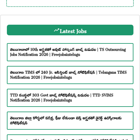
Latest Jobs
తెలంగాణాలో 10th అర్హతతో అవుట్ సోర్సింగ్ జాబ్స్ విడుదల | TS Outsourcing
Jobs Notification 2026 | Freejobsintelugu
తెలంగాణ TIMS లో 240 Jr. అసిస్టెంట్ జాబ్స్ నోటిఫికేషన్ | Telangana TIMS
Notification 2026 | Freejobsintelugu
TTD సంస్థలో 303 Govt జాబ్స్ నోటిఫికేషన్స్ విడుదల | TTD SVIMS
Notification 2026 | Freejobsintelugu
తెలంగాణ జిల్లా కోర్టులో పరీక్ష, ఫీజు లేకుండా టెన్త్ అర్హతతో డైరెక్ట్ ఉద్యోగాలకు
నోటిఫికేషన్
తెలంగాణ జిల్లా కోర్టులో జూనియర్ అసిస్టెంట్ ఉద్యోగాల భర్తీకి నోటిఫికేషన్ విడుదల