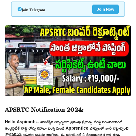
Join Telegram
Join Now
APSRTC Notification 2024:
Hello Aspirants.. నిరుద్యోగ అభ్యర్థులకు ప్రముఖ ప్రభుత్వ సంస్థ అయినటువంటి
ఆంధ్రప్రదేశ్ రాష్ట్ర రోడ్డు రవాణా సంస్థ నుండి Apprentice పోస్టులతో భారీ రిక్రూట్మెంట్
నోటిఫికేషన్ విడుదల కావడం జరిగింది. ఈ రిక్రూట్మెంట్ కి సంబందించిన అర్హతలు,