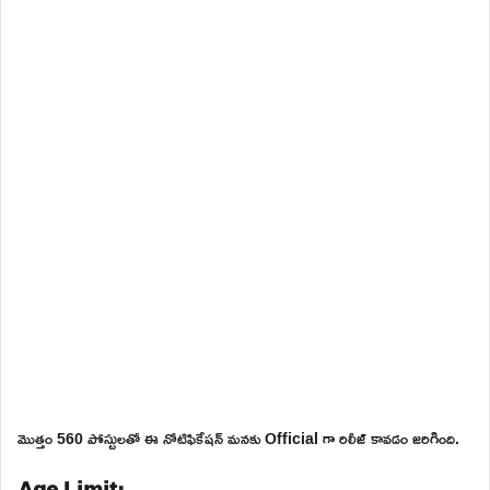
మొత్తం 560 పోస్టులతో ఈ నోటిఫికేషన్ మనకు Official గా రిలీజ్ కావడం జరిగింది.
Age Limit: