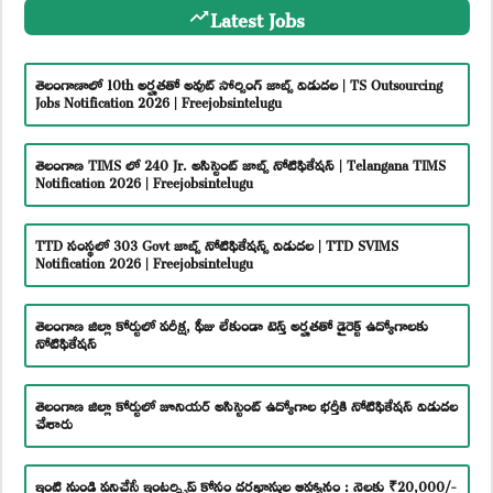
Latest Jobs
తెలంగాణాలో 10th అర్హతతో అవుట్ సోర్సింగ్ జాబ్స్ విడుదల | TS Outsourcing
Jobs Notification 2026 | Freejobsintelugu
తెలంగాణ TIMS లో 240 Jr. అసిస్టెంట్ జాబ్స్ నోటిఫికేషన్ | Telangana TIMS
Notification 2026 | Freejobsintelugu
TTD సంస్థలో 303 Govt జాబ్స్ నోటిఫికేషన్స్ విడుదల | TTD SVIMS
Notification 2026 | Freejobsintelugu
తెలంగాణ జిల్లా కోర్టులో పరీక్ష, ఫీజు లేకుండా టెన్త్ అర్హతతో డైరెక్ట్ ఉద్యోగాలకు
నోటిఫికేషన్
తెలంగాణ జిల్లా కోర్టులో జూనియర్ అసిస్టెంట్ ఉద్యోగాల భర్తీకి నోటిఫికేషన్ విడుదల
చేశారు
ఇంటి నుండి పనిచేసే ఇంటర్న్షిప్ కోసం దరఖాస్తుల ఆహ్వానం : నెలకు ₹20,000/-