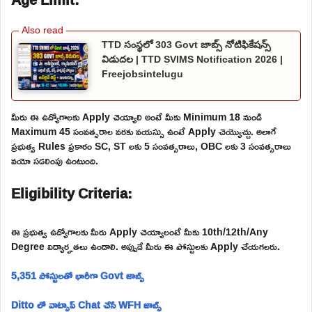
TTD సంస్థలో 303 Govt జాబ్స్ నోటిఫికేషన్స్
విడుదల | TTD SVIMS Notification 2026 |
Freejobsintelugu
మీరు ఈ ఉద్యోగాలకు Apply చెయ్యాలి అంటే మీకు Minimum 18 నుండి
Maximum 45 సంవత్సరాల వరకు వయస్సు ఉంటే Apply చెయ్యొచ్చు. అలాగే
ప్రభుత్వ Rules ప్రకారం SC, ST లకు 5 సంవత్సరాలు, OBC లకు 3 సంవత్సరాలు
వయో సడలింపు ఉంటుంది.
Eligibility Criteria:
ఈ ప్రభుత్వ ఉద్యోగాలకు మీరు Apply చెయ్యాలంటే మీకు 10th/12th/Any
Degree విద్యార్హతలు ఉండాలి. అప్పుడే మీరు ఈ పోస్టులకు Apply చేయగలరు.
5,351 పోస్టులతో భారీగా Govt జాబ్స్
Ditto లో వాట్సాప్ Chat చేసే WFH జాబ్స్