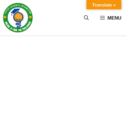
Skip
Translate »
to
content
MENU