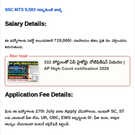
SSC MTS 9,583 గవర్నమెంట్ జాబ్స్
Salary Details:
ఈ ఉద్యోగాలకు సెలెక్ట్ అయినవారికి ₹19,000/- రూపాయల జీతం ప్రతి నెల చెల్లించడం
జరుగుతుంది.
332 పోస్టులతో ఏపీ హైకోర్టు నోటిఫికేషన్ విడుదల |
AP High Court notification 2026
Application Fee Details:
మీరు ఈ ఉద్యోగాలకు 27th July వరకు Apply చేసుకోగలరు. ఇందులో SC, ST
లకు ఎటువంటి ఫీజు లేదు. UR, OBC, EWS అభ్యర్థులకు 0/- ఫీజు ఉంది. కావున
ఆలస్యం చేయకుండా వెంటనే అప్లికేషన్ పెట్టండి.