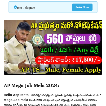
Join Telegram
Join Now
AP Mega Job Mela 2024:
Hello Aspirants.. నిరుద్యోగ అభ్యర్థులకు ప్రముఖ ప్రభుత్వ సంస్థ అయినటువంటి AP
Mega Job mela నుండి 560 పోస్టులతో భారీ రిక్రూట్మెంట్ నోటిఫికేషన్ విడుదల
కావడం జరిగింది. ఈ రిక్రూట్మెంట్ కి సంబందించిన అర్హతలు, వయస్సు, జీతం, పరీక్ష