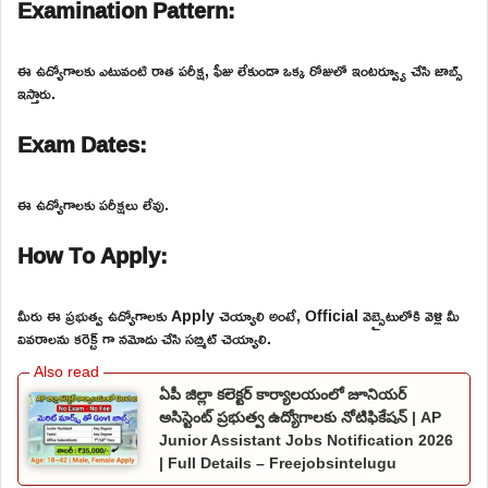
Examination Pattern:
ఈ ఉద్యోగాలకు ఎటువంటి రాత పరీక్ష, ఫీజు లేకుండా ఒక్క రోజులో ఇంటర్వ్యూ చేసి జాబ్స్
ఇస్తారు.
Exam Dates:
ఈ ఉద్యోగాలకు పరీక్షలు లేవు.
How To Apply:
మీరు ఈ ప్రభుత్వ ఉద్యోగాలకు Apply చెయ్యాలి అంటే, Official వెబ్సైటులోకి వెళ్లి మీ
వివరాలను కరెక్ట్ గా నమోదు చేసి సబ్మిట్ చెయ్యాలి.
ఏపీ జిల్లా కలెక్టర్ కార్యాలయంలో జూనియర్
అసిస్టెంట్ ప్రభుత్వ ఉద్యోగాలకు నోటిఫికేషన్ | AP
Junior Assistant Jobs Notification 2026
| Full Details – Freejobsintelugu