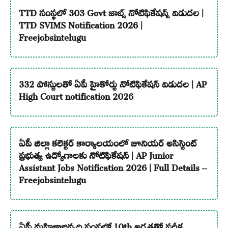
TTD సంస్థలో 303 Govt జాబ్స్ నోటిఫికేషన్స్ విడుదల |
TTD SVIMS Notification 2026 |
Freejobsintelugu
332 పోస్టులతో ఏపీ హైకోర్టు నోటిఫికేషన్ విడుదల | AP
High Court notification 2026
ఏపీ జిల్లా కలెక్టర్ కార్యాలయంలో జూనియర్ అసిస్టెంట్
ప్రభుత్వ ఉద్యోగాలకు నోటిఫికేషన్ | AP Junior
Assistant Jobs Notification 2026 | Full Details –
Freejobsintelugu
ఏపీ మహిళాభివృద్ధి సంస్థలో 10th అర్హతతో పరీక్ష