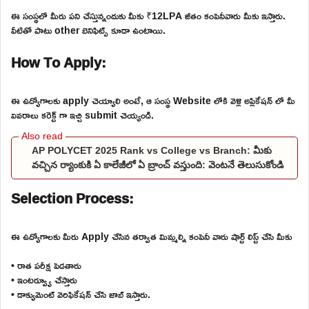
ఈ సంస్థలో మీరు పని చేస్తున్నందుకు మీకు ₹12LPA జీతం కంపెనీవారు మీకు ఇస్తారు.
వీటితో పాటు other బెనిఫిట్స్ కూడా ఉంటాయి.
How To Apply:
ఈ ఉద్యోగాలకు apply చెయ్యాలి అంటే, ఆ సంస్థ Website లోకి వెళ్లి అప్లికేషన్ లో మీ
వివరాలు కరెక్ట్ గా ఇచ్చి submit చెయ్యండి.
AP POLYCET 2025 Rank vs College vs Branch: మీకు
వచ్చిన ర్యాంకుకి ఏ కాలేజీలో ఏ బ్రాంచ్ వస్తుంది: వెంటనే తెలుసుకోండి
Selection Process:
ఈ ఉద్యోగాలకు మీరు Apply చేసిన తర్వాత మిమ్మల్ని కంపెనీ వారు షార్ట్ లిస్ట్ చేసి మీకు
• రాత పరీక్ష పెడతారు
• ఇంటర్వ్యూ చేస్తారు
• డాక్యుమెంట్ వెరిఫికేషన్ చేసి జాబ్ ఇస్తారు.