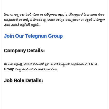
మీకు ఈ అర్హతలు ఉండి, మీరు ఈ ఉద్యోగాలకు apply చేసినట్లయితే మీరు మంచి జీతం
ఉన్నటువంటి ఈ జాబ్స్ ని పొందవచ్చు. కావున ఆలస్యం చెయ్యకుండా ఈ ఆర్టికల్ ని పూర్తిగా
చదివి వెంటనే అప్లికేషన్ పెట్టండి.
Join Our Telegram Group
Company Details:
ఈ భారీ రిక్రూట్మెంట్ మన దేశంలోనే ప్రముఖ టెక్ సంస్థలలో ఒకటైనటువంటి TATA
Group సంస్థ నుండి విడుదలకావడం జరిగింది.
Job Role Details: