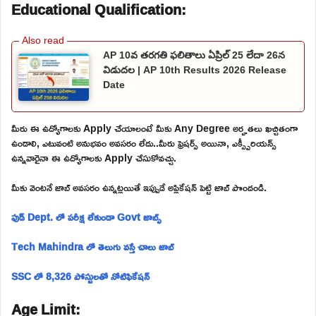
Educational Qualification:
AP 10వ తరగతి ఫలితాలు ఏప్రిల్ 25 లేదా 26న
విడుదల | AP 10th Results 2026 Release
Date
మీరు ఈ ఉద్యోగాలకు Apply చేయాలంటే మీకు Any Degree అర్హతలు ఖచ్చితంగా
ఉండాలి, ఎటువంటి అనుభవం అవసరం లేదు..మీరు ఫ్రెషర్స్ అయినా, ఎక్స్పీరియన్స్
ఉన్నవారైనా ఈ ఉద్యోగాలకు Apply చేసుకోవచ్చు.
మీకు వెంటనే జాబ్ అవసరం ఉన్నట్లయితే ఇప్పుడే అప్లికేషన్ పెట్టి జాబ్ పొందండి.
ఫుడ్ Dept. లో పరీక్ష లేకుండా Govt జాబ్స్
Tech Mahindra లో తెలుగు వస్తే చాలు జాబ్
SSC లో 8,326 పోస్టులతో నోటిఫికేషన్
Age Limit: