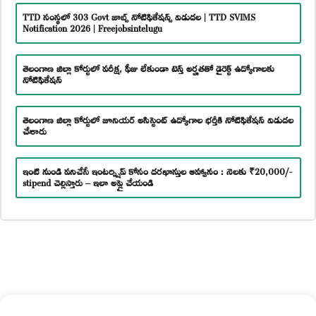
TTD సంస్థలో 303 Govt జాబ్స్ నోటిఫికేషన్స్ విడుదల | TTD SVIMS
Notification 2026 | Freejobsintelugu
తెలంగాణ జిల్లా కోర్టులో పరీక్ష, ఫీజు లేకుండా టెన్త్ అర్హతతో డైరెక్ట్ ఉద్యోగాలకు
నోటిఫికేషన్
తెలంగాణ జిల్లా కోర్టులో జూనియర్ అసిస్టెంట్ ఉద్యోగాల భర్తీకి నోటిఫికేషన్ విడుదల
చేశారు
ఇంటి నుండి పనిచేసే ఇంటర్న్షిప్ కోసం దరఖాస్తుల ఆహ్వానం : నెలకు ₹20,000/-
stipend చెల్లిస్తారు – ఇలా అప్లై చేయండి