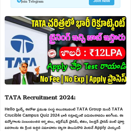
Join Telegram
Join Now
TATA Recruitment 2024:
Hello ఫ్రెండ్స్ ఈరోజు ప్రముఖ సంస్థ అయినటువంటి TATA Group నుండి TATA
Crucible Campus Quiz 2024 భారీ రిక్రూట్మెంట్ విడుదలకావడం జరిగింది. ఈ
ఉద్యోగాలకు సంబందించిన అర్హతలు, అప్లికేషన్ ప్రాసెస్, జీతం, సెలక్షన్ ప్రాసెస్ వంటి పూర్తి
వివరాలను ఈ క్రింద ఇచ్చిన సమాచారం ద్వారా తెలుసుకొని వెంటనే Apply చెయ్యండి