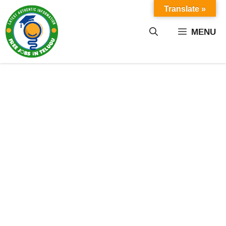
Skip
Translate »
to
content
MENU