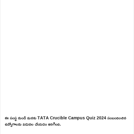
ఈ సంస్థ నుండి మనకు TATA Crucible Campus Quiz 2024 సంబందించిన
ఉద్యోగాలను విడుదల చేయడం జరిగింది.