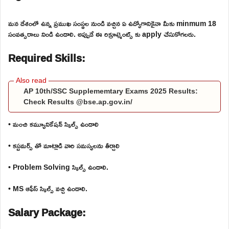
మన దేశంలో ఉన్న ప్రముఖ సంస్థల నుండి వచ్చిన ఏ ఉద్యోగానికైనా మీకు minmum 18
సంవత్సరాలు నిండి ఉండాలి. అప్పుడే ఈ రిక్రూట్మెంట్స్ కు apply చేసుకోగలరు.
Required Skills:
AP 10th/SSC Supplememtary Exams 2025 Results:
Check Results @bse.ap.gov.in/
• మంచి కమ్యూనికేషన్ స్కిల్స్ ఉండాలి
• కస్టమర్స్ తో మాట్లాడి వారి సమస్యలను తీర్చాలి
• Problem Solving స్కిల్స్ ఉండాలి.
• MS ఆఫీస్ స్కిల్స్ వచ్చి ఉండాలి.
Salary Package: