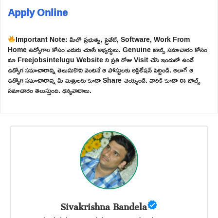
Apply Online
Important Note: మీలో ప్రభుత్వ, ప్రైవేట్, Software, Work From
Home ఉద్యోగాల కోసం ఎదురు చూసే అభ్యర్థులు. Genuine జాబ్స్ సమాచారం కోసం
మా Freejobsintelugu Website ని ప్రతి రోజు Visit చేసి ఇందులో ఉండే
ఉద్యోగ సమాచారాన్ని తెలుసుకొని వెంటనే ఆ పోస్టులకు అప్లికేషన్ పెట్టండి. అలాగే ఆ
ఉద్యోగ సమాచారాన్ని మీ మిత్రులకు కూడా Share చెయ్యండి. వారికి కూడా ఈ జాబ్స్
సమాచారం తెలుస్తుంది. ధన్యవాదాలు.
Sivakrishna Bandela