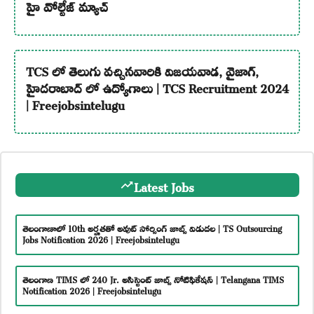
హై వోల్టేజ్ మ్యాచ్
TCS లో తెలుగు వచ్చినవారికి విజయవాడ, వైజాగ్,
హైదరాబాద్ లో ఉద్యోగాలు | TCS Recruitment 2024
| Freejobsintelugu
Latest Jobs
తెలంగాణాలో 10th అర్హతతో అవుట్ సోర్సింగ్ జాబ్స్ విడుదల | TS Outsourcing
Jobs Notification 2026 | Freejobsintelugu
తెలంగాణ TIMS లో 240 Jr. అసిస్టెంట్ జాబ్స్ నోటిఫికేషన్ | Telangana TIMS
Notification 2026 | Freejobsintelugu