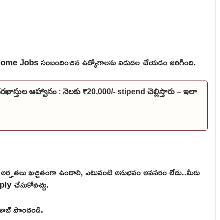
me Jobs సంబందించిన ఉద్యోగాలను విడుదల చేయడం జరిగింది.
దరఖాస్తుల ఆహ్వానం : నెలకు ₹20,000/- stipend చెల్లిస్తారు – ఇలా
అర్హతలు ఖచ్చితంగా ఉండాలి, ఎటువంటి అనుభవం అవసరం లేదు..మీరు
ply చేసుకోవచ్చు.
ి జాబ్ పొందండి.