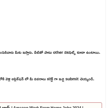
ంపెనీవారు మీకు ఇస్తారు. వీటితో పాటు other బెనిఫిట్స్ కూడా ఉంటాయి.
ళ్లి అప్లికేషన్ లో మీ వివరాలు కరెక్ట్ గా ఇచ్చి submit చెయ్యండి.
FH జాబ్స్ | Amazon Work From Home Jobs 2024 |