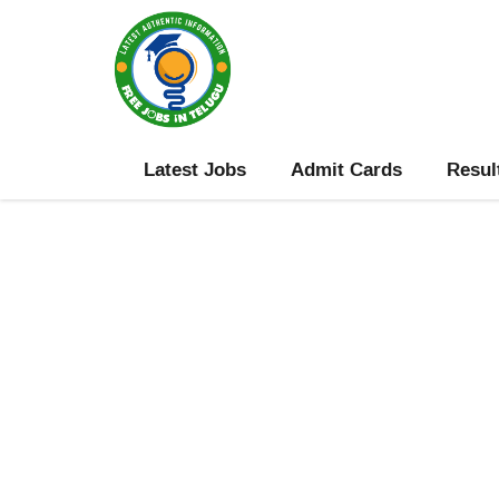
Skip
to
content
Latest Jobs
Admit Cards
Resul