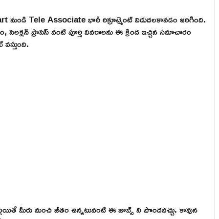
rt నుండి Tele Associate భారీ రిక్రూట్మెంట్ విడుదలకావడం జరిగింది.
, సెలక్షన్ ప్రాసెస్ వంటి పూర్తి వివరాలను ఈ క్రింద ఇచ్చిన సమాచారం
 వస్తుంది.
లయితే మీరు మంచి జీతం ఉన్నటువంటి ఈ జాబ్స్ ని పొందవచ్చు. కావున