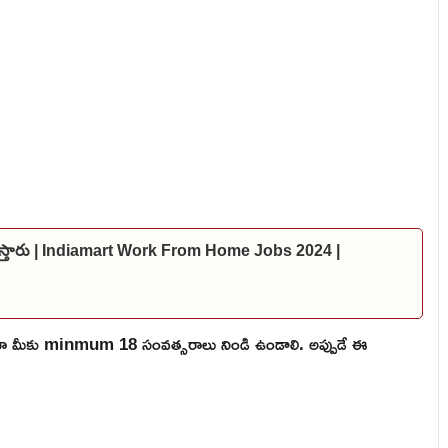
స్ ఇస్తారు | Indiamart Work From Home Jobs 2024 |
ికైనా మీకు minmum 18 సంవత్సరాలు నిండి ఉండాలి. అప్పుడే ఈ