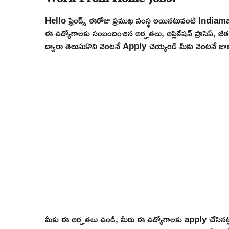
Hello ఫ్రెండ్స్ ఈరోజు ప్రముఖ సంస్థ అయినటువంటి Indiama
ఈ ఉద్యోగాలకు సంబందించిన అర్హతలు, అప్లికేషన్ ప్రాసెస్, జీతం
ద్వారా తెలుసుకొని వెంటనే Apply చెయ్యండి మీకు వెంటనే జాబ్
మీకు ఈ అర్హతలు ఉండి, మీరు ఈ ఉద్యోగాలకు apply చేసినట్