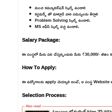
మంచి కమ్యూనికేషన్ స్కిల్స్ ఉండాలి
కస్టమర్స్ తో మాట్లాడి వారి సమస్యలను తీర్చాలి
Problem Solving స్కిల్స్ ఉండాలి.
MS ఆఫీస్ స్కిల్స్ వచ్చి ఉండాలి.
Salary Package:
ఈ సంస్థలో మీరు పని చేస్తున్నందుకు మీకు ₹30,000/- జీతం క
How To Apply:
ఈ ఉద్యోగాలకు apply చెయ్యాలి అంటే, ఆ సంస్థ Website లోకి వె
Selection Process:
Amazon లో కంటెంట్ రివ్యూ చేసే W