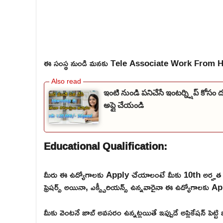
ఈ సంస్థ నుండి మనకు Tele Associate Work From Ho
ఇంటి నుండి పనిచేసే ఇంటర్న్షిప్ కోసం 
అప్లై చేయండి
Educational Qualification:
మీరు ఈ ఉద్యోగాలకు Apply చేయాలంటే మీకు 10th అర్హత 
ఫ్రెషర్స్ అయినా, ఎక్స్పీరియన్స్ ఉన్నవారైనా ఈ ఉద్యోగాలకు Ap
మీకు వెంటనే జాబ్ అవసరం ఉన్నట్లయితే ఇప్పుడే అప్లికేషన్ పెట్ట