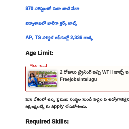
870 పోస్టులతో మెగా జాబ్ మేళా
విద్యాశాఖలో భారీగా క్లర్క్ జాబ్స్
AP, TS పోస్టల్ ఆఫీసుల్లో 2,336 జాబ్స్
Age Limit:
2 రోజులు ట్రైనింగ్ ఇచ్చి WFH జాబ్
Freejobsintelugu
మన దేశంలో ఉన్న ప్రముఖ సంస్థల నుండి వచ్చిన ఏ ఉద్యోగాన
రిక్రూట్మెంట్స్ కు apply చేసుకోగలరు.
Required Skills: