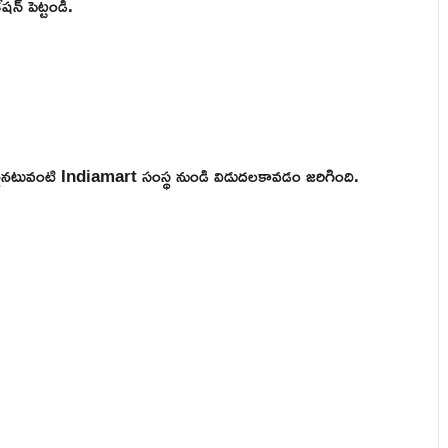
షన్ పెట్టండి.
ఒకటైనటువంటి Indiamart సంస్థ నుండి విడుదలకావడం జరిగింది.