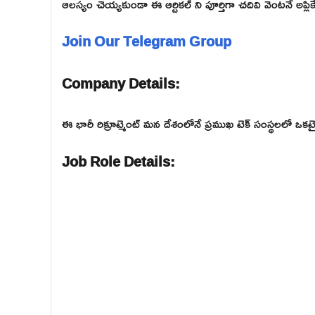
ఆలస్యం చెయ్యకుండా ఈ ఆర్టికల్ ని పూర్తిగా చదివి వెంటనే అప్లికే
Join Our Telegram Group
Company Details:
ఈ భారీ రిక్రూట్మెంట్ మన దేశంలోనే ప్రముఖ టెక్ సంస్థలలో 
Job Role Details: