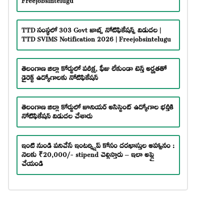
TTD సంస్థలో 303 Govt జాబ్స్ నోటిఫికేషన్స్ విడుదల |
TTD SVIMS Notification 2026 | Freejobsintelugu
తెలంగాణ జిల్లా కోర్టులో పరీక్ష, ఫీజు లేకుండా టెన్త్ అర్హతతో
డైరెక్ట్ ఉద్యోగాలకు నోటిఫికేషన్
తెలంగాణ జిల్లా కోర్టులో జూనియర్ అసిస్టెంట్ ఉద్యోగాల భర్తీకి
నోటిఫికేషన్ విడుదల చేశారు
ఇంటి నుండి పనిచేసే ఇంటర్న్షిప్ కోసం దరఖాస్తుల ఆహ్వానం :
నెలకు ₹20,000/- stipend చెల్లిస్తారు – ఇలా అప్లై
చేయండి