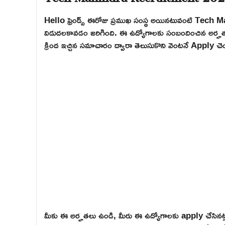
Hello ఫ్రెండ్స్ ఈరోజు ప్రముఖ సంస్థ అయినటువంటి Tech 
విడుదలకావడం జరిగింది. ఈ ఉద్యోగాలకు సంబందించిన అర్హతలు, అప
క్రింద ఇచ్చిన సమాచారం ద్వారా తెలుసుకొని వెంటనే Apply చెయ
మీకు ఈ అర్హతలు ఉండి, మీరు ఈ ఉద్యోగాలకు apply చేసినట్