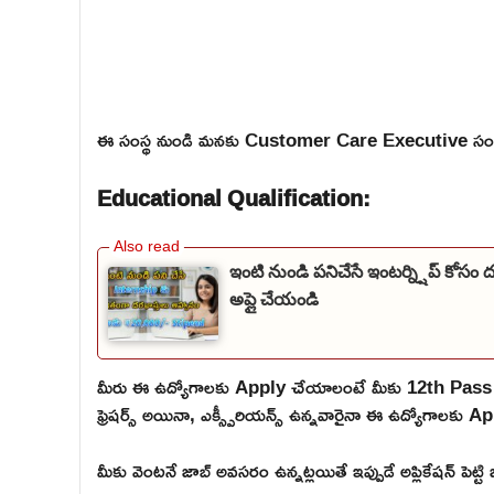
ఈ సంస్థ నుండి మనకు Customer Care Executive సంబం
Educational Qualification:
ఇంటి నుండి పనిచేసే ఇంటర్న్షిప్ కోసం 
అప్లై చేయండి
మీరు ఈ ఉద్యోగాలకు Apply చేయాలంటే మీకు 12th Pass అ
ఫ్రెషర్స్ అయినా, ఎక్స్పీరియన్స్ ఉన్నవారైనా ఈ ఉద్యోగాలకు Ap
మీకు వెంటనే జాబ్ అవసరం ఉన్నట్లయితే ఇప్పుడే అప్లికేషన్ పెట్ట