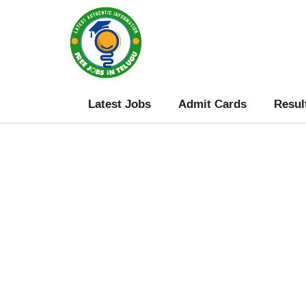
Skip
to
content
Latest Jobs
Admit Cards
Resul