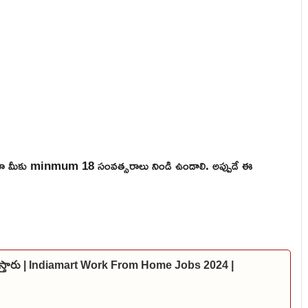
ికైనా మీకు minmum 18 సంవత్సరాలు నిండి ఉండాలి. అప్పుడే ఈ
స్ ఇస్తారు | Indiamart Work From Home Jobs 2024 |