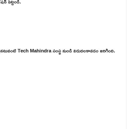
షన్ పెట్టండి.
 ఒకటైనటువంటి Tech Mahindra సంస్థ నుండి విడుదలకావడం జరిగింది.