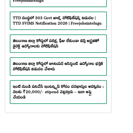
TTD సంస్థలో 303 Govt జాబ్స్ నోటిఫికేషన్స్ విడుదల |
TTD SVIMS Notification 2026 | Freejobsintelugu
తెలంగాణ జిల్లా కోర్టులో పరీక్ష, ఫీజు లేకుండా టెన్త్ అర్హతతో
డైరెక్ట్ ఉద్యోగాలకు నోటిఫికేషన్
తెలంగాణ జిల్లా కోర్టులో జూనియర్ అసిస్టెంట్ ఉద్యోగాల భర్తీకి
నోటిఫికేషన్ విడుదల చేశారు
ఇంటి నుండి పనిచేసే ఇంటర్న్షిప్ కోసం దరఖాస్తుల ఆహ్వానం :
నెలకు ₹20,000/- stipend చెల్లిస్తారు – ఇలా అప్లై
చేయండి