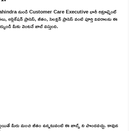
Mahindra నుండి Customer Care Executive భారీ రిక్రూట్మెంట్
్లికేషన్ ప్రాసెస్, జీతం, సెలక్షన్ ప్రాసెస్ వంటి పూర్తి వివరాలను ఈ
్యండి మీకు వెంటనే జాబ్ వస్తుంది.
లయితే మీరు మంచి జీతం ఉన్నటువంటి ఈ జాబ్స్ ని పొందవచ్చు. కావున