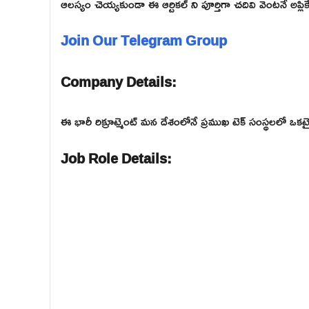
ఆలస్యం చెయ్యకుండా ఈ ఆర్టికల్ ని పూర్తిగా చదివి వెంటనే అప్లికే
Join Our Telegram Group
Company Details:
ఈ భారీ రిక్రూట్మెంట్ మన దేశంలోనే ప్రముఖ టెక్ సంస్థలలో
Job Role Details: