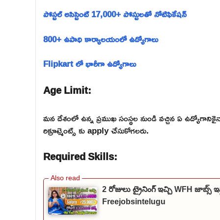
పోస్టల్ అసిస్టెంట్ 17,000+ పోస్టులతో నోటిఫికేషన్
800+ ఉపాధి కార్యాలయంలో ఉద్యోగాలు
Flipkart లో భారీగా ఉద్యోగాలు
Age Limit:
మన దేశంలో ఉన్న ప్రముఖ సంస్థల నుండి వచ్చిన ఏ ఉద్యోగాన
రిక్రూట్మెంట్స్ కు apply చేసుకోగలరు.
Required Skills:
2 రోజులు ట్రైనింగ్ ఇచ్చి WFH జాబ్
Freejobsintelugu