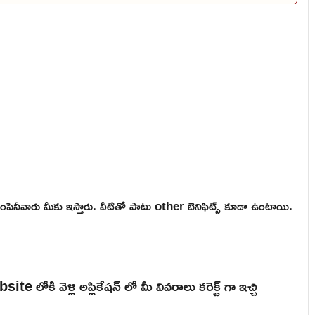
ంపెనీవారు మీకు ఇస్తారు. వీటితో పాటు other బెనిఫిట్స్ కూడా ఉంటాయి.
ోకి వెళ్లి అప్లికేషన్ లో మీ వివరాలు కరెక్ట్ గా ఇచ్చి