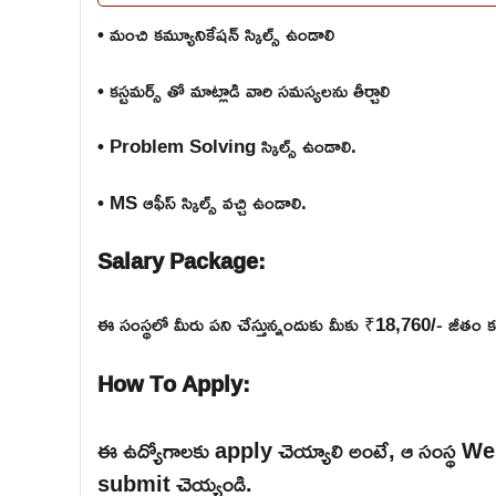
• మంచి కమ్యూనికేషన్ స్కిల్స్ ఉండాలి
• కస్టమర్స్ తో మాట్లాడి వారి సమస్యలను తీర్చాలి
• Problem Solving స్కిల్స్ ఉండాలి.
• MS ఆఫీస్ స్కిల్స్ వచ్చి ఉండాలి.
Salary Package:
ఈ సంస్థలో మీరు పని చేస్తున్నందుకు మీకు ₹18,760/- జీతం క
How To Apply:
ఈ ఉద్యోగాలకు apply చెయ్యాలి అంటే, ఆ సంస్థ Website ల
submit చెయ్యండి.