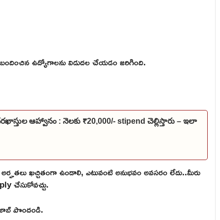
దించిన ఉద్యోగాలను విడుదల చేయడం జరిగింది.
దరఖాస్తుల ఆహ్వానం : నెలకు ₹20,000/- stipend చెల్లిస్తారు – ఇలా
ర్హతలు ఖచ్చితంగా ఉండాలి, ఎటువంటి అనుభవం అవసరం లేదు..మీరు
ply చేసుకోవచ్చు.
ి జాబ్ పొందండి.