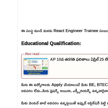
ఈ సంస్థ నుండి మనకు React Engineer Trainee సంబంది
Educational Qualification:
AP 10వ తరగతి ఫలితాలు ఏప్రిల్ 25 
మీరు ఈ ఉద్యోగాలకు Apply చేయాలంటే మీకు BE, BTEC
అవసరం లేదు..మీరు ఫ్రెషర్స్ అయినా, ఎక్స్పీరియన్స్ ఉన్నవార
మీకు వెంటనే జాబ్ అవసరం ఉన్నట్లయితే ఇప్పుడే అప్లికేషన్ పెట్ట