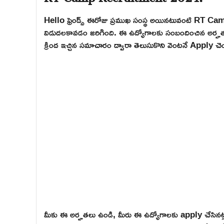
Hello ఫ్రెండ్స్ ఈరోజు ప్రముఖ సంస్థ అయినటువంటి RT Cam
విడుదలకావడం జరిగింది. ఈ ఉద్యోగాలకు సంబందించిన అర్హతలు, అప
క్రింద ఇచ్చిన సమాచారం ద్వారా తెలుసుకొని వెంటనే Apply చెయ
మీకు ఈ అర్హతలు ఉండి, మీరు ఈ ఉద్యోగాలకు apply చేసినట్