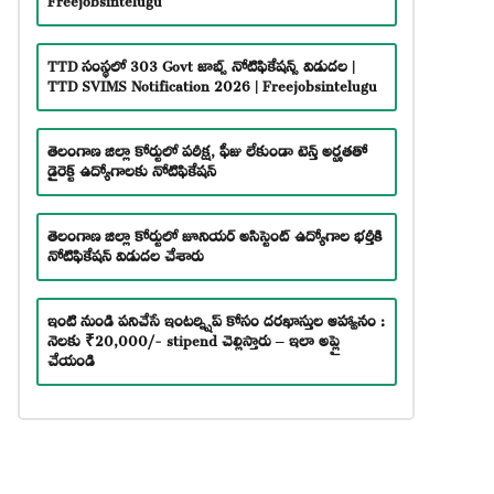
TTD సంస్థలో 303 Govt జాబ్స్ నోటిఫికేషన్స్ విడుదల |
TTD SVIMS Notification 2026 | Freejobsintelugu
తెలంగాణ జిల్లా కోర్టులో పరీక్ష, ఫీజు లేకుండా టెన్త్ అర్హతతో
డైరెక్ట్ ఉద్యోగాలకు నోటిఫికేషన్
తెలంగాణ జిల్లా కోర్టులో జూనియర్ అసిస్టెంట్ ఉద్యోగాల భర్తీకి
నోటిఫికేషన్ విడుదల చేశారు
ఇంటి నుండి పనిచేసే ఇంటర్న్షిప్ కోసం దరఖాస్తుల ఆహ్వానం :
నెలకు ₹20,000/- stipend చెల్లిస్తారు – ఇలా అప్లై
చేయండి