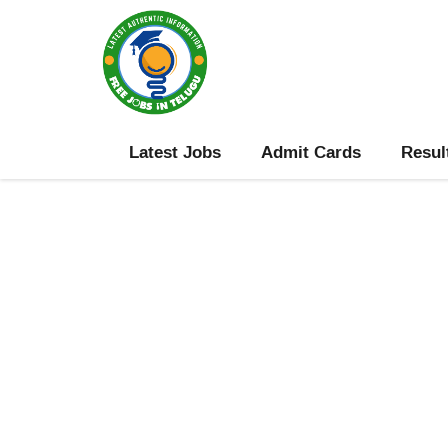
Skip
to
content
Latest Jobs
Admit Cards
Resul