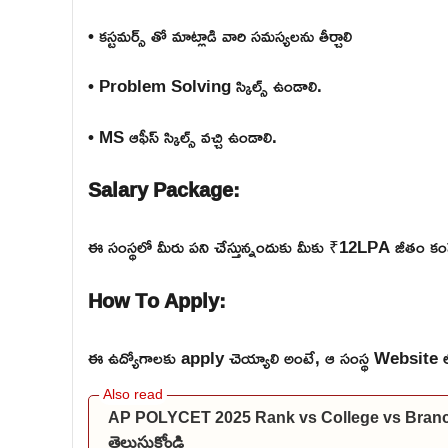
• కస్టమర్స్ తో మాట్లాడి వారి సమస్యలను తీర్చాలి
• Problem Solving స్కిల్స్ ఉండాలి.
• MS ఆఫీస్ స్కిల్స్ వచ్చి ఉండాలి.
Salary Package:
ఈ సంస్థలో మీరు పని చేస్తున్నందుకు మీకు ₹12LPA జీతం కంప
How To Apply:
ఈ ఉద్యోగాలకు apply చెయ్యాలి అంటే, ఆ సంస్థ Website లోకి వె
AP POLYCET 2025 Rank vs College vs Branch: మీకు
తెలుసుకోండి