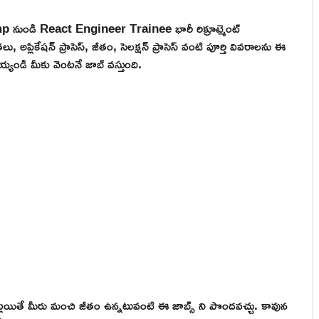
p నుండి React Engineer Trainee భారీ రిక్రూట్మెంట్
్లికేషన్ ప్రాసెస్, జీతం, సెలక్షన్ ప్రాసెస్ వంటి పూర్తి వివరాలను ఈ
్యండి మీకు వెంటనే జాబ్ వస్తుంది.
లయితే మీరు మంచి జీతం ఉన్నటువంటి ఈ జాబ్స్ ని పొందవచ్చు. కావున