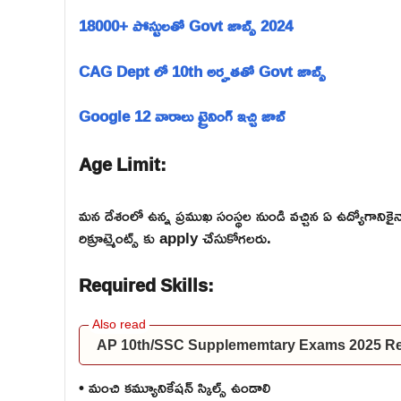
18000+ పోస్టులతో Govt జాబ్స్ 2024
CAG Dept లో 10th అర్హతతో Govt జాబ్స్
Google 12 వారాలు ట్రైనింగ్ ఇచ్చి జాబ్
Age Limit:
మన దేశంలో ఉన్న ప్రముఖ సంస్థల నుండి వచ్చిన ఏ ఉద్యోగాన
రిక్రూట్మెంట్స్ కు apply చేసుకోగలరు.
Required Skills:
AP 10th/SSC Supplememtary Exams 2025 Res
• మంచి కమ్యూనికేషన్ స్కిల్స్ ఉండాలి