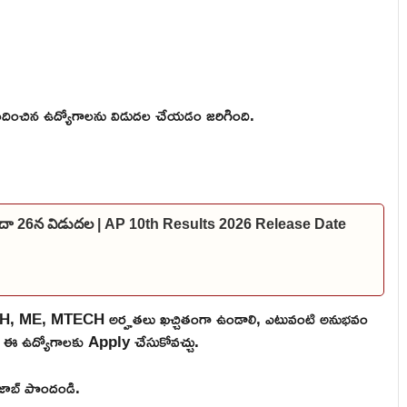
ంచిన ఉద్యోగాలను విడుదల చేయడం జరిగింది.
లేదా 26న విడుదల | AP 10th Results 2026 Release Date
H, ME, MTECH అర్హతలు ఖచ్చితంగా ఉండాలి, ఎటువంటి అనుభవం
ైనా ఈ ఉద్యోగాలకు Apply చేసుకోవచ్చు.
ి జాబ్ పొందండి.