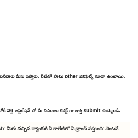
ెనీవారు మీకు ఇస్తారు. వీటితో పాటు other బెనిఫిట్స్ కూడా ఉంటాయి.
ళ్లి అప్లికేషన్ లో మీ వివరాలు కరెక్ట్ గా ఇచ్చి submit చెయ్యండి.
 వచ్చిన ర్యాంకుకి ఏ కాలేజీలో ఏ బ్రాంచ్ వస్తుంది: వెంటనే