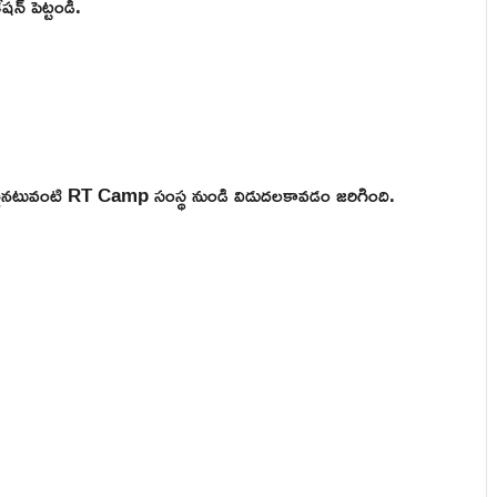
షన్ పెట్టండి.
 ఒకటైనటువంటి RT Camp సంస్థ నుండి విడుదలకావడం జరిగింది.