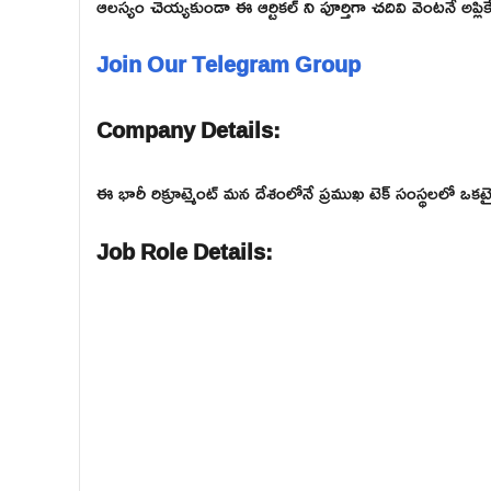
ఆలస్యం చెయ్యకుండా ఈ ఆర్టికల్ ని పూర్తిగా చదివి వెంటనే అప్లికే
Join Our Telegram Group
Company Details:
ఈ భారీ రిక్రూట్మెంట్ మన దేశంలోనే ప్రముఖ టెక్ సంస్థలలో
Job Role Details: