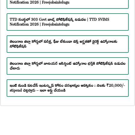
Notification 2026 | Freejobsintelugu
TTD సంస్థలో 303 Govt జాబ్స్ నోటిఫికేషన్స్ విడుదల | TTD SVIMS
Notification 2026 | Freejobsintelugu
తెలంగాణ జిల్లా కోర్టులో పరీక్ష, ఫీజు లేకుండా టెన్త్ అర్హతతో డైరెక్ట్ ఉద్యోగాలకు
నోటిఫికేషన్
తెలంగాణ జిల్లా కోర్టులో జూనియర్ అసిస్టెంట్ ఉద్యోగాల భర్తీకి నోటిఫికేషన్ విడుదల
చేశారు
ఇంటి నుండి పనిచేసే ఇంటర్న్షిప్ కోసం దరఖాస్తుల ఆహ్వానం : నెలకు ₹20,000/-
stipend చెల్లిస్తారు – ఇలా అప్లై చేయండి