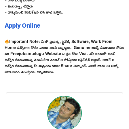
» ఇంటర్వ్యూ చేస్తారు
» డాక్యుమెంట్ వెరిఫికేషన్ చేసి జాబ్ ఇస్తారు.
Apply Online
Important Note: మీలో ప్రభుత్వ, ప్రైవేట్, Software, Work From
Home ఉద్యోగాల కోసం ఎదురు చూసే అభ్యర్థులు.. Genuine జాబ్స్ సమాచారం కోసం
మా Freejobsintelugu Website ని ప్రతి రోజు Visit చేసి ఇందులో ఉండే
ఉద్యోగ సమాచారాన్ని తెలుసుకొని వెంటనే ఆ పోస్టులకు అప్లికేషన్ పెట్టండి. అలాగే ఆ
ఉద్యోగ సమాచారాన్ని మీ మిత్రులకు కూడా Share చెయ్యండి. వారికి కూడా ఈ జాబ్స్
సమాచారం తెలుస్తుంది. ధన్యవాదాలు.