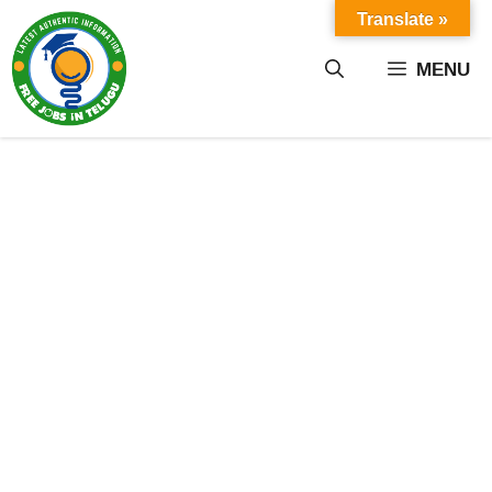
Skip
Translate »
to
content
MENU