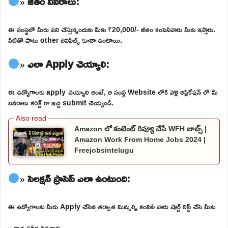
» జీతం వివరాలు:
ఈ సంస్థలో మీరు పని చేస్తున్నందుకు మీకు ₹20,000/- జీతం కంపెనీవారు మీకు ఇస్తారు.
వీటితో పాటు other బెనిఫిట్స్ కూడా ఉంటాయి.
» ఎలా Apply చెయ్యాలి:
ఈ ఉద్యోగాలకు apply చెయ్యాలి అంటే, ఆ సంస్థ Website లోకి వెళ్లి అప్లికేషన్ లో మీ
వివరాలు కరెక్ట్ గా ఇచ్చి submit చెయ్యండి.
Amazon లో కంటెంట్ రివ్యూ చేసే WFH జాబ్స్ |
Amazon Work From Home Jobs 2024 |
Freejobsintelugu
» సెలక్షన్ ప్రాసెస్ ఎలా ఉంటుంది:
ఈ ఉద్యోగాలకు మీరు Apply చేసిన తర్వాత మిమ్మల్ని కంపెనీ వారు షార్ట్ లిస్ట్ చేసి మీకు
» రాత పరీక్ష పెడతారు