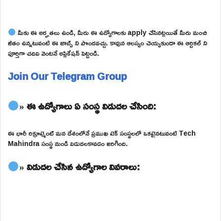
మీకు ఈ అర్హతలు ఉండి, మీరు ఈ ఉద్యోగాలకు apply చేసినట్లయితే మీరు మంచి
జీతం ఉన్నటువంటి ఈ జాబ్స్ ని పొందవచ్చు. కావున ఆలస్యం చెయ్యకుండా ఈ ఆర్టికల్ ని
పూర్తిగా చదివి వెంటనే అప్లికేషన్ పెట్టండి.
Join Our Telegram Group
» ఈ ఉద్యోగాలు ఏ సంస్థ విడుదల చేసింది:
ఈ భారీ రిక్రూట్మెంట్ మన దేశంలోనే ప్రముఖ టెక్ సంస్థలలో ఒకటైనటువంటి Tech
Mahindra సంస్థ నుండి విడుదలకావడం జరిగింది.
» విడుదల చేసిన ఉద్యోగాల వివరాలు: