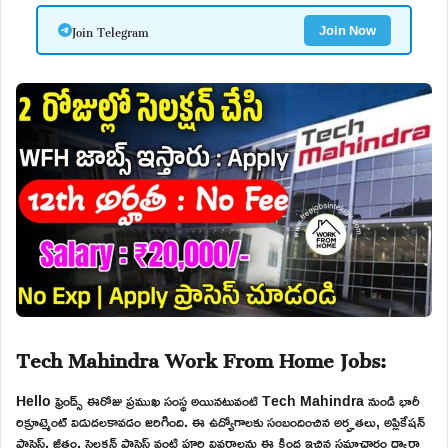
Join Telegram
Join Now
Tech Mahindra Work From Home Jobs:
Hello ఫ్రెండ్స్ ఈరోజు ప్రముఖ సంస్థ అయినటువంటి Tech Mahindra నుండి భారీ
రిక్రూట్మెంట్ విడుదలకావడం జరిగింది. ఈ ఉద్యోగాలకు సంబందించిన అర్హతలు, అప్లికేషన్
ప్రాసెస్, జీతం, సెలక్షన్ ప్రాసెస్ వంటి పూర్తి వివరాలను ఈ క్రింద ఇచ్చిన సమాచారం ద్వారా