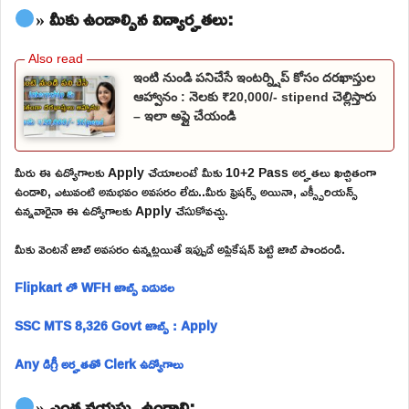
» మీకు ఉండాల్సిన విద్యార్హతలు:
ఇంటి నుండి పనిచేసే ఇంటర్న్షిప్ కోసం దరఖాస్తుల
ఆహ్వానం : నెలకు ₹20,000/- stipend చెల్లిస్తారు
– ఇలా అప్లై చేయండి
మీరు ఈ ఉద్యోగాలకు Apply చేయాలంటే మీకు 10+2 Pass అర్హతలు ఖచ్చితంగా
ఉండాలి, ఎటువంటి అనుభవం అవసరం లేదు..మీరు ఫ్రెషర్స్ అయినా, ఎక్స్పీరియన్స్
ఉన్నవారైనా ఈ ఉద్యోగాలకు Apply చేసుకోవచ్చు.
మీకు వెంటనే జాబ్ అవసరం ఉన్నట్లయితే ఇప్పుడే అప్లికేషన్ పెట్టి జాబ్ పొందండి.
Flipkart లో WFH జాబ్స్ విడుదల
SSC MTS 8,326 Govt జాబ్స్ : Apply
Any డిగ్రీ అర్హతతో Clerk ఉద్యోగాలు
» ఎంత వయస్సు ఉండాలి: