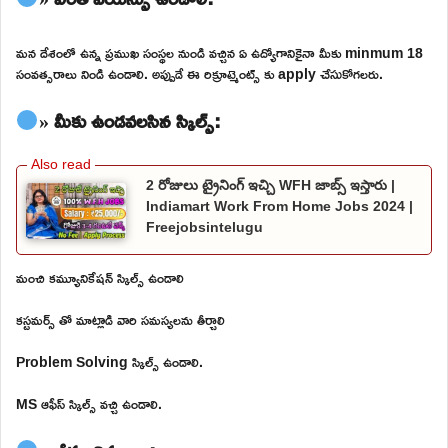
మన దేశంలో ఉన్న ప్రముఖ సంస్థల నుండి వచ్చిన ఏ ఉద్యోగానికైనా మీకు minmum 18
సంవత్సరాలు నిండి ఉండాలి. అప్పుడే ఈ రిక్రూట్మెంట్స్ కు apply చేసుకోగలరు.
» మీకు ఉండవలసిన స్కిల్స్:
2 రోజులు ట్రైనింగ్ ఇచ్చి WFH జాబ్స్ ఇస్తారు |
Indiamart Work From Home Jobs 2024 |
Freejobsintelugu
మంచి కమ్యూనికేషన్ స్కిల్స్ ఉండాలి
కస్టమర్స్ తో మాట్లాడి వారి సమస్యలను తీర్చాలి
Problem Solving స్కిల్స్ ఉండాలి.
MS ఆఫీస్ స్కిల్స్ వచ్చి ఉండాలి.