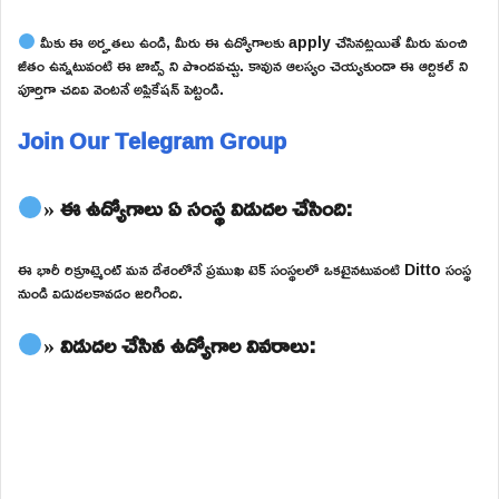
మీకు ఈ అర్హతలు ఉండి, మీరు ఈ ఉద్యోగాలకు apply చేసినట్లయితే మీరు మంచి
జీతం ఉన్నటువంటి ఈ జాబ్స్ ని పొందవచ్చు. కావున ఆలస్యం చెయ్యకుండా ఈ ఆర్టికల్ ని
పూర్తిగా చదివి వెంటనే అప్లికేషన్ పెట్టండి.
Join Our Telegram Group
» ఈ ఉద్యోగాలు ఏ సంస్థ విడుదల చేసింది:
ఈ భారీ రిక్రూట్మెంట్ మన దేశంలోనే ప్రముఖ టెక్ సంస్థలలో ఒకటైనటువంటి Ditto సంస్థ
నుండి విడుదలకావడం జరిగింది.
» విడుదల చేసిన ఉద్యోగాల వివరాలు: