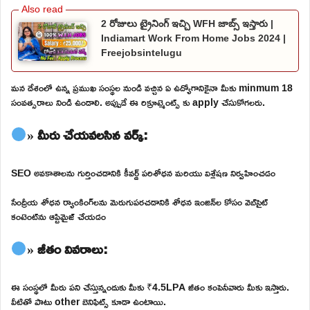
2 రోజులు ట్రైనింగ్ ఇచ్చి WFH జాబ్స్ ఇస్తారు |
Indiamart Work From Home Jobs 2024 |
Freejobsintelugu
మన దేశంలో ఉన్న ప్రముఖ సంస్థల నుండి వచ్చిన ఏ ఉద్యోగానికైనా మీకు minmum 18
సంవత్సరాలు నిండి ఉండాలి. అప్పుడే ఈ రిక్రూట్మెంట్స్ కు apply చేసుకోగలరు.
» మీరు చేయవలసిన వర్క్:
SEO అవకాశాలను గుర్తించడానికి కీవర్డ్ పరిశోధన మరియు విశ్లేషణ నిర్వహించడం
సేంద్రీయ శోధన ర్యాంకింగ్‌లను మెరుగుపరచడానికి శోధన ఇంజిన్‌ల కోసం వెబ్‌సైట్
కంటెంట్‌ను ఆప్టిమైజ్ చేయడం
» జీతం వివరాలు:
ఈ సంస్థలో మీరు పని చేస్తున్నందుకు మీకు ₹4.5LPA జీతం కంపెనీవారు మీకు ఇస్తారు.
వీటితో పాటు other బెనిఫిట్స్ కూడా ఉంటాయి.