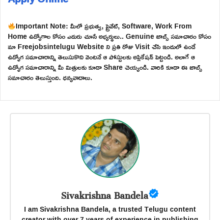
Important Note: మీలో ప్రభుత్వ, ప్రైవేట్, Software, Work From
Home ఉద్యోగాల కోసం ఎదురు చూసే అభ్యర్థులు.. Genuine జాబ్స్ సమాచారం కోసం
మా Freejobsintelugu Website ని ప్రతి రోజు Visit చేసి ఇందులో ఉండే
ఉద్యోగ సమాచారాన్ని తెలుసుకొని వెంటనే ఆ పోస్టులకు అప్లికేషన్ పెట్టండి. అలాగే ఆ
ఉద్యోగ సమాచారాన్ని మీ మిత్రులకు కూడా Share చెయ్యండి. వారికి కూడా ఈ జాబ్స్
సమాచారం తెలుస్తుంది. ధన్యవాదాలు.
Sivakrishna Bandela
I am Sivakrishna Bandela, a trusted Telugu content
creator with over 7 years of experience in publishing