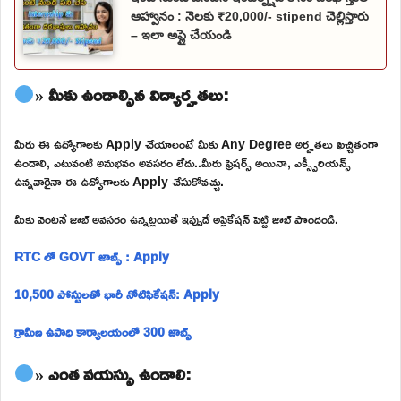
ఆహ్వానం : నెలకు ₹20,000/- stipend చెల్లిస్తారు
– ఇలా అప్లై చేయండి
» మీకు ఉండాల్సిన విద్యార్హతలు:
మీరు ఈ ఉద్యోగాలకు Apply చేయాలంటే మీకు Any Degree అర్హతలు ఖచ్చితంగా
ఉండాలి, ఎటువంటి అనుభవం అవసరం లేదు..మీరు ఫ్రెషర్స్ అయినా, ఎక్స్పీరియన్స్
ఉన్నవారైనా ఈ ఉద్యోగాలకు Apply చేసుకోవచ్చు.
మీకు వెంటనే జాబ్ అవసరం ఉన్నట్లయితే ఇప్పుడే అప్లికేషన్ పెట్టి జాబ్ పొందండి.
RTC లో GOVT జాబ్స్ : Apply
10,500 పోస్టులతో భారీ నోటిఫికేషన్: Apply
గ్రామీణ ఉపాధి కార్యాలయంలో 300 జాబ్స్
» ఎంత వయస్సు ఉండాలి: