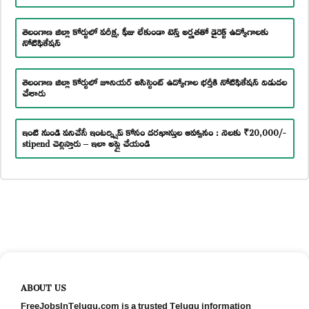
తెలంగాణ జిల్లా కోర్టులో పరీక్ష, ఫీజు లేకుండా టెన్త్ అర్హతతో డైరెక్ట్ ఉద్యోగాలకు
నోటిఫికేషన్
తెలంగాణ జిల్లా కోర్టులో జూనియర్ అసిస్టెంట్ ఉద్యోగాల భర్తీకి నోటిఫికేషన్ విడుదల
చేశారు
ఇంటి నుండి పనిచేసే ఇంటర్న్షిప్ కోసం దరఖాస్తుల ఆహ్వానం : నెలకు ₹20,000/-
stipend చెల్లిస్తారు – ఇలా అప్లై చేయండి
ABOUT US
FreeJobsInTelugu.com is a trusted Telugu information