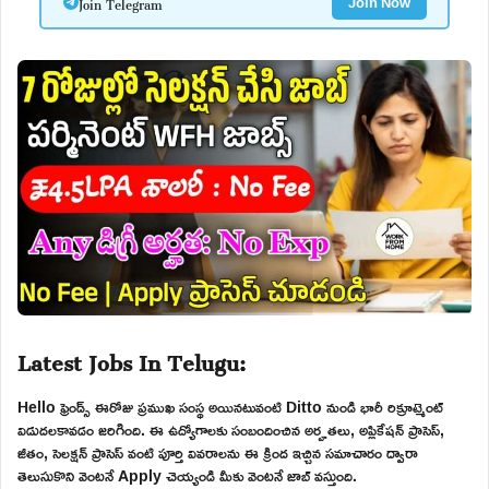
Join Telegram
Join Now
Latest Jobs In Telugu:
Hello ఫ్రెండ్స్ ఈరోజు ప్రముఖ సంస్థ అయినటువంటి Ditto నుండి భారీ రిక్రూట్మెంట్
విడుదలకావడం జరిగింది. ఈ ఉద్యోగాలకు సంబందించిన అర్హతలు, అప్లికేషన్ ప్రాసెస్,
జీతం, సెలక్షన్ ప్రాసెస్ వంటి పూర్తి వివరాలను ఈ క్రింద ఇచ్చిన సమాచారం ద్వారా
తెలుసుకొని వెంటనే Apply చెయ్యండి మీకు వెంటనే జాబ్ వస్తుంది.