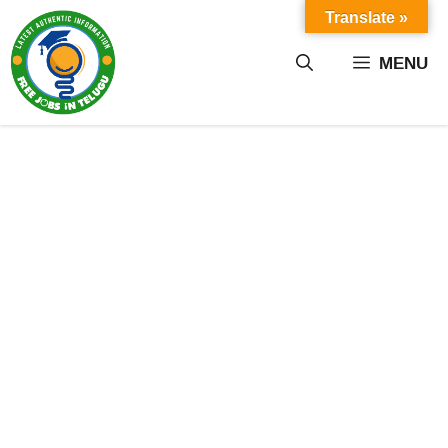
Skip
Translate »
to
content
MENU