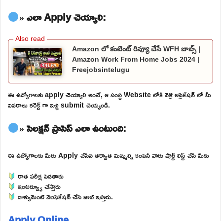
» ఎలా Apply చెయ్యాలి:
Amazon లో కంటెంట్ రివ్యూ చేసే WFH జాబ్స్ |
Amazon Work From Home Jobs 2024 |
Freejobsintelugu
ఈ ఉద్యోగాలకు apply చెయ్యాలి అంటే, ఆ సంస్థ Website లోకి వెళ్లి అప్లికేషన్ లో మీ
వివరాలు కరెక్ట్ గా ఇచ్చి submit చెయ్యండి.
» సెలక్షన్ ప్రాసెస్ ఎలా ఉంటుంది:
ఈ ఉద్యోగాలకు మీరు Apply చేసిన తర్వాత మిమ్మల్ని కంపెనీ వారు షార్ట్ లిస్ట్ చేసి మీకు
రాత పరీక్ష పెడతారు
ఇంటర్వ్యూ చేస్తారు
డాక్యుమెంట్ వెరిఫికేషన్ చేసి జాబ్ ఇస్తారు.
Apply Online