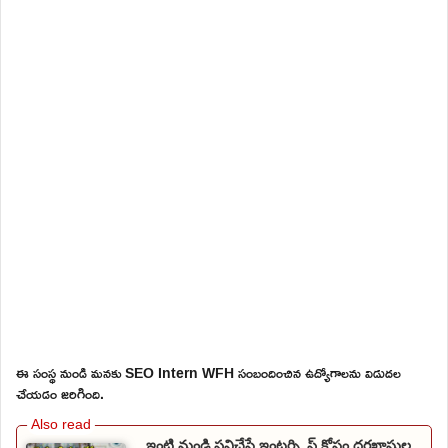
ఈ సంస్థ నుండి మనకు SEO Intern WFH సంబందించిన ఉద్యోగాలను విడుదల
చేయడం జరిగింది.
ఇంటి నుండి పనిచేసే ఇంటర్న్షిప్ కోసం దరఖాస్తుల