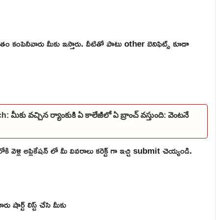
తం కంపెనీవారు మీకు ఇస్తారు. వీటితో పాటు other బెనిఫిట్స్ కూడా
 వచ్చిన ర్యాంకుకి ఏ కాలేజీలో ఏ బ్రాంచ్ వస్తుంది: వెంటనే
ళ్లి అప్లికేషన్ లో మీ వివరాలు కరెక్ట్ గా ఇచ్చి submit చెయ్యండి.
షార్ట్ లిస్ట్ చేసి మీకు