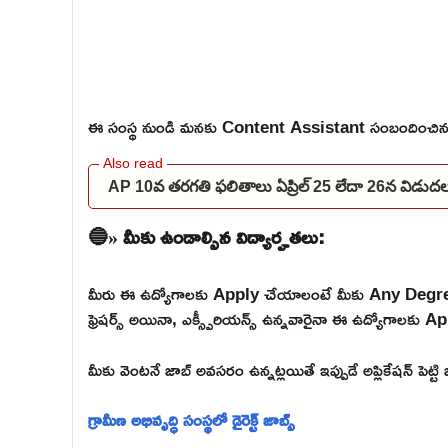
ఈ సంస్థ నుండి మనకు Content Assistant సంబందించిన 
AP 10వ తరగతి ఫలితాలు ఏప్రిల్ 25 లేదా 26న విడు
🔵» మీకు ఉండాల్సిన విద్యార్హతలు:
మీరు ఈ ఉద్యోగాలకు Apply చేయాలంటే మీకు Any Degree
ఫ్రెషర్స్ అయినా, ఎక్స్పీరియన్స్ ఉన్నవారైనా ఈ ఉద్యోగాలకు Ap
మీకు వెంటనే జాబ్ అవసరం ఉన్నట్లయితే ఇప్పుడే అప్లికేషన్ పెట్ట
గ్రామీణ అభివృద్ధి సంస్థలో డైరెక్ట్ జాబ్స్