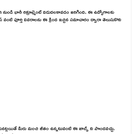
ుండి భారీ రిక్రూట్మెంట్ విడుదలకావడం జరిగింది. ఈ ఉద్యోగాలకు
ాసెస్ వంటి పూర్తి వివరాలను ఈ క్రింద ఇచ్చిన సమాచారం ద్వారా తెలుసుకొని
నట్లయితే మీరు మంచి జీతం ఉన్నటువంటి ఈ జాబ్స్ ని పొందవచ్చు.