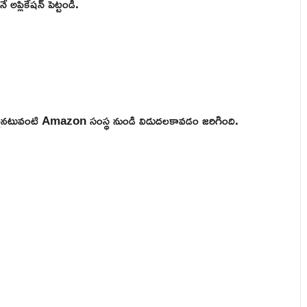
అప్లికేషన్ పెట్టండి.
 ఒకటైనటువంటి Amazon సంస్థ నుండి విడుదలకావడం జరిగింది.