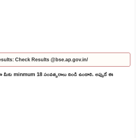
ults: Check Results @bse.ap.gov.in/
ికైనా మీకు minmum 18 సంవత్సరాలు నిండి ఉండాలి. అప్పుడే ఈ