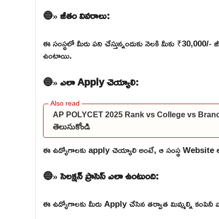
🔵» జీతం వివరాలు:
ఈ సంస్థలో మీరు పని చేస్తున్నందుకు నెలకి మీకు ₹30,000/- జీ
ఉంటాయి.
🔵» ఎలా Apply చెయ్యాలి:
AP POLYCET 2025 Rank vs College vs Branch: మీకు
తెలుసుకోండి
ఈ ఉద్యోగాలకు apply చెయ్యాలి అంటే, ఆ సంస్థ Website లోకి వె
🔵» సెలక్షన్ ప్రాసెస్ ఎలా ఉంటుంది:
ఈ ఉద్యోగాలకు మీరు Apply చేసిన తర్వాత మిమ్మల్ని కంపెనీ వారు 