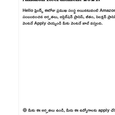
Hello ఫ్రెండ్స్ ఈరోజు ప్రముఖ సంస్థ అయినటువంటి Amazon న
సంబందించిన అర్హతలు, అప్లికేషన్ ప్రాసెస్, జీతం, సెలక్షన్ ప్ర
వెంటనే Apply చెయ్యండి మీకు వెంటనే జాబ్ వస్తుంది.
🔵 మీకు ఈ అర్హతలు ఉండి, మీరు ఈ ఉద్యోగాలకు apply చేసి