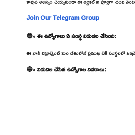
కావున ఆలస్యం చెయ్యకుండా ఈ ఆర్టికల్ ని పూర్తిగా చదివి వెంటనే 
Join Our Telegram Group
🔵» ఈ ఉద్యోగాలు ఏ సంస్థ విడుదల చేసింది:
ఈ భారీ రిక్రూట్మెంట్ మన దేశంలోనే ప్రముఖ టెక్ సంస్థలలో
🔵» విడుదల చేసిన ఉద్యోగాల వివరాలు: