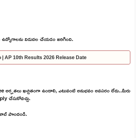
ఉద్యోగాలను విడుదల చేయడం జరిగింది.
దల | AP 10th Results 2026 Release Date
 అర్హతలు ఖచ్చితంగా ఉండాలి, ఎటువంటి అనుభవం అవసరం లేదు..మీరు
ply చేసుకోవచ్చు.
ి జాబ్ పొందండి.