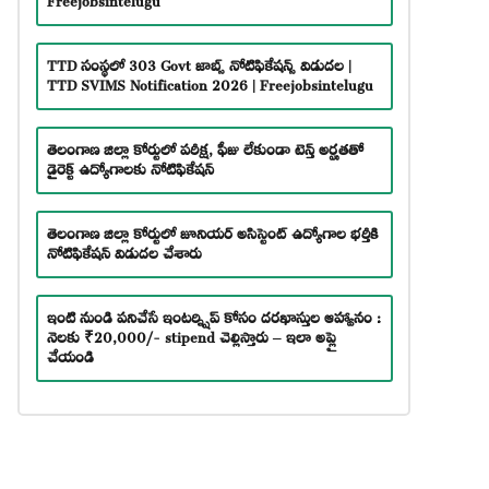
TTD సంస్థలో 303 Govt జాబ్స్ నోటిఫికేషన్స్ విడుదల |
TTD SVIMS Notification 2026 | Freejobsintelugu
తెలంగాణ జిల్లా కోర్టులో పరీక్ష, ఫీజు లేకుండా టెన్త్ అర్హతతో
డైరెక్ట్ ఉద్యోగాలకు నోటిఫికేషన్
తెలంగాణ జిల్లా కోర్టులో జూనియర్ అసిస్టెంట్ ఉద్యోగాల భర్తీకి
నోటిఫికేషన్ విడుదల చేశారు
ఇంటి నుండి పనిచేసే ఇంటర్న్షిప్ కోసం దరఖాస్తుల ఆహ్వానం :
నెలకు ₹20,000/- stipend చెల్లిస్తారు – ఇలా అప్లై
చేయండి