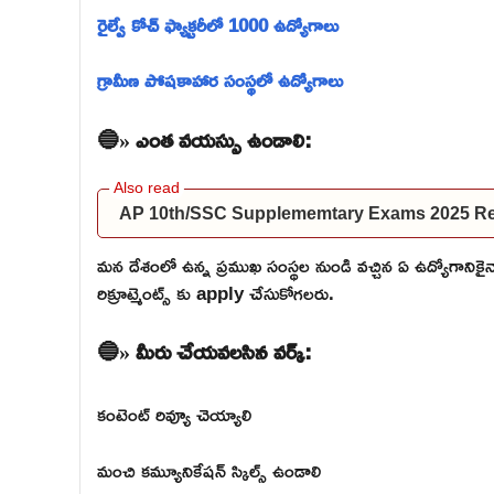
రైల్వే కోచ్ ఫ్యాక్టరీలో 1000 ఉద్యోగాలు
గ్రామీణ పోషకాహార సంస్థలో ఉద్యోగాలు
🔵» ఎంత వయస్సు ఉండాలి:
AP 10th/SSC Supplememtary Exams 2025 Res
మన దేశంలో ఉన్న ప్రముఖ సంస్థల నుండి వచ్చిన ఏ ఉద్యోగాన
రిక్రూట్మెంట్స్ కు apply చేసుకోగలరు.
🔵» మీరు చేయవలసిన వర్క్:
కంటెంట్ రివ్యూ చెయ్యాలి
మంచి కమ్యూనికేషన్ స్కిల్స్ ఉండాలి