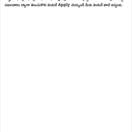
సమాచారం ద్వారా తెలుసుకొని వెంటనే Apply చెయ్యండి మీకు వెంటనే జాబ్ వస్తుంది.