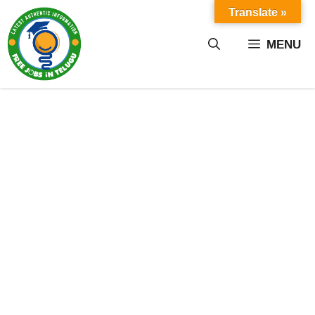
Skip
Translate »
to
content
MENU