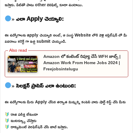
ఇస్తారు. వీటితో పాటు other బెనిఫిట్స్ కూడా ఉంటాయి.
» ఎలా Apply చెయ్యాలి:
ఈ ఉద్యోగాలకు apply చెయ్యాలి అంటే, ఆ సంస్థ Website లోకి వెళ్లి అప్లికేషన్ లో మీ
వివరాలు కరెక్ట్ గా ఇచ్చి submit చెయ్యండి.
Amazon లో కంటెంట్ రివ్యూ చేసే WFH జాబ్స్ |
Amazon Work From Home Jobs 2024 |
Freejobsintelugu
» సెలక్షన్ ప్రాసెస్ ఎలా ఉంటుంది:
ఈ ఉద్యోగాలకు మీరు Apply చేసిన తర్వాత మిమ్మల్ని కంపెనీ వారు షార్ట్ లిస్ట్ చేసి మీకు
రాత పరీక్ష లేకుండా
ఇంటర్వ్యూ చేస్తారు
డాక్యుమెంట్ వెరిఫికేషన్ చేసి జాబ్ ఇస్తారు.