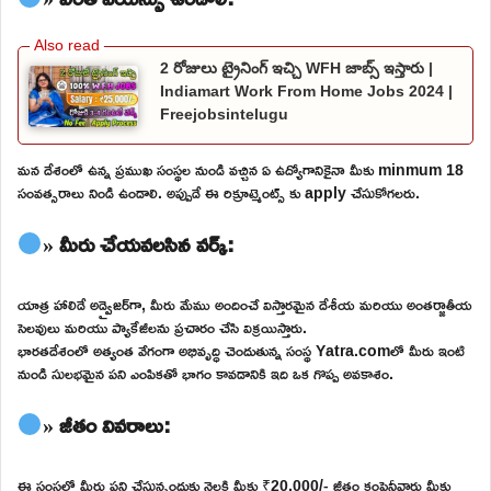
2 రోజులు ట్రైనింగ్ ఇచ్చి WFH జాబ్స్ ఇస్తారు |
Indiamart Work From Home Jobs 2024 |
Freejobsintelugu
మన దేశంలో ఉన్న ప్రముఖ సంస్థల నుండి వచ్చిన ఏ ఉద్యోగానికైనా మీకు minmum 18
సంవత్సరాలు నిండి ఉండాలి. అప్పుడే ఈ రిక్రూట్మెంట్స్ కు apply చేసుకోగలరు.
» మీరు చేయవలసిన వర్క్:
యాత్ర హాలిడే అడ్వైజర్‌గా, మీరు మేము అందించే విస్తారమైన దేశీయ మరియు అంతర్జాతీయ
సెలవులు మరియు ప్యాకేజీలను ప్రచారం చేసి విక్రయిస్తారు.
భారతదేశంలో అత్యంత వేగంగా అభివృద్ధి చెందుతున్న సంస్థ Yatra.comలో మీరు ఇంటి
నుండి సులభమైన పని ఎంపికతో భాగం కావడానికి ఇది ఒక గొప్ప అవకాశం.
» జీతం వివరాలు:
ఈ సంస్థలో మీరు పని చేస్తున్నందుకు నెలకి మీకు ₹20,000/- జీతం కంపెనీవారు మీకు