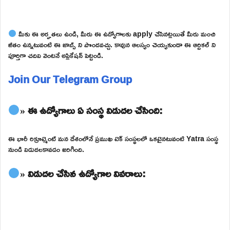
మీకు ఈ అర్హతలు ఉండి, మీరు ఈ ఉద్యోగాలకు apply చేసినట్లయితే మీరు మంచి
జీతం ఉన్నటువంటి ఈ జాబ్స్ ని పొందవచ్చు. కావున ఆలస్యం చెయ్యకుండా ఈ ఆర్టికల్ ని
పూర్తిగా చదివి వెంటనే అప్లికేషన్ పెట్టండి.
Join Our Telegram Group
» ఈ ఉద్యోగాలు ఏ సంస్థ విడుదల చేసింది:
ఈ భారీ రిక్రూట్మెంట్ మన దేశంలోనే ప్రముఖ టెక్ సంస్థలలో ఒకటైనటువంటి Yatra సంస్థ
నుండి విడుదలకావడం జరిగింది.
» విడుదల చేసిన ఉద్యోగాల వివరాలు: