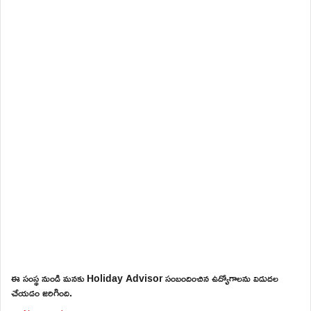
ఈ సంస్థ నుండి మనకు Holiday Advisor సంబందించిన ఉద్యోగాలను విడుదల
చేయడం జరిగింది.