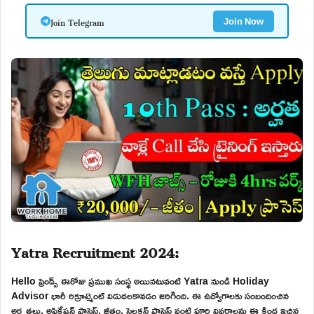
Join Telegram
Join Now
Yatra Recruitment 2024:
Hello ఫ్రెండ్స్ ఈరోజు ప్రముఖ సంస్థ అయినటువంటి Yatra నుండి Holiday
Advisor భారీ రిక్రూట్మెంట్ విడుదలకావడం జరిగింది. ఈ ఉద్యోగాలకు సంబందించిన
అర్హతలు, అప్లికేషన్ ప్రాసెస్, జీతం, సెలక్షన్ ప్రాసెస్ వంటి పూర్తి వివరాలను ఈ క్రింద ఇచ్చిన