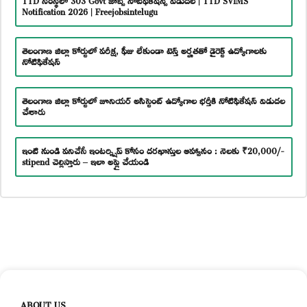
Notification 2026 | Freejobsintelugu
తెలంగాణ జిల్లా కోర్టులో పరీక్ష, ఫీజు లేకుండా టెన్త్ అర్హతతో డైరెక్ట్ ఉద్యోగాలకు
నోటిఫికేషన్
తెలంగాణ జిల్లా కోర్టులో జూనియర్ అసిస్టెంట్ ఉద్యోగాల భర్తీకి నోటిఫికేషన్ విడుదల
చేశారు
ఇంటి నుండి పనిచేసే ఇంటర్న్షిప్ కోసం దరఖాస్తుల ఆహ్వానం : నెలకు ₹20,000/-
stipend చెల్లిస్తారు – ఇలా అప్లై చేయండి
ABOUT US