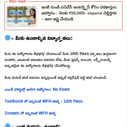
ఇంటి నుండి పనిచేసే ఇంటర్న్షిప్ కోసం దరఖాస్తుల
ఆహ్వానం : నెలకు ₹20,000/- stipend చెల్లిస్తారు
– ఇలా అప్లై చేయండి
» మీకు ఉండాల్సిన విద్యార్హతలు:
మీరు ఈ ఉద్యోగాలకు Apply చేయాలంటే మీకు 10th Pass అర్హతలు ఖచ్చితంగా
ఉండాలి, ఎటువంటి అనుభవం అవసరం లేదు..మీరు ఫ్రెషర్స్ అయినా, ఎక్స్పీరియన్స్
ఉన్నవారైనా ఈ ఉద్యోగాలకు Apply చేసుకోవచ్చు.
మీకు వెంటనే జాబ్ అవసరం ఉన్నట్లయితే ఇప్పుడే అప్లికేషన్ పెట్టి జాబ్ పొందండి.
ఎయిర్ పోర్టుల్లో భారీగా ఉద్యోగాలు: No Exam
Testbook లో పర్మినెంట్ WFH జాబ్స్ : 12th Pass
Zomato లో పర్మినెంట్ WFH జాబ్స్
» ఎంత వయస్సు ఉండాలి: