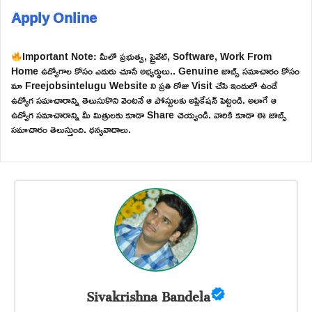
Apply Online
Important Note: మీలో ప్రభుత్వ, ప్రైవేట్, Software, Work From
Home ఉద్యోగాల కోసం ఎదురు చూసే అభ్యర్థులు.. Genuine జాబ్స్ సమాచారం కోసం
మా Freejobsintelugu Website ని ప్రతి రోజు Visit చేసి ఇందులో ఉండే
ఉద్యోగ సమాచారాన్ని తెలుసుకొని వెంటనే ఆ పోస్టులకు అప్లికేషన్ పెట్టండి. అలాగే ఆ
ఉద్యోగ సమాచారాన్ని మీ మిత్రులకు కూడా Share చెయ్యండి. వారికి కూడా ఈ జాబ్స్
సమాచారం తెలుస్తుంది. ధన్యవాదాలు.
Sivakrishna Bandela