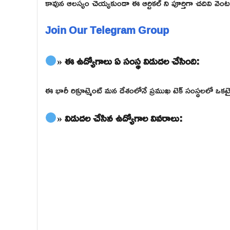
కావున ఆలస్యం చెయ్యకుండా ఈ ఆర్టికల్ ని పూర్తిగా చదివి వెంటనే 
Join Our Telegram Group
» ఈ ఉద్యోగాలు ఏ సంస్థ విడుదల చేసింది:
ఈ భారీ రిక్రూట్మెంట్ మన దేశంలోనే ప్రముఖ టెక్ సంస్థలలో 
» విడుదల చేసిన ఉద్యోగాల వివరాలు: