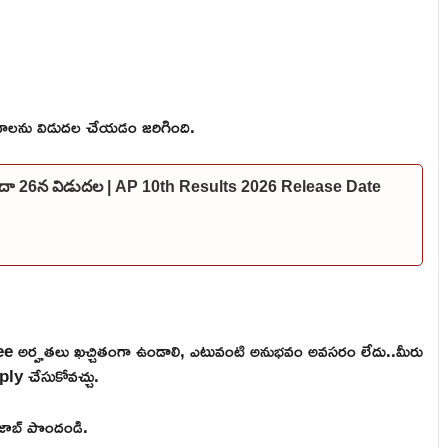
ాలను విడుదల చేయడం జరిగింది.
లేదా 26న విడుదల | AP 10th Results 2026 Release Date
 అర్హతలు ఖచ్చితంగా ఉండాలి, ఎటువంటి అనుభవం అవసరం లేదు..మీరు
ply చేసుకోవచ్చు.
ి జాబ్ పొందండి.