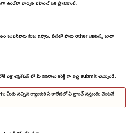
గా ఉండేలా బాధ్యత వహించే ఒక ప్రొఫెషనల్.
తం కంపెనీవారు మీకు ఇస్తారు. వీటితో పాటు other బెనిఫిట్స్ కూడా
ళ్లి అప్లికేషన్ లో మీ వివరాలు కరెక్ట్ గా ఇచ్చి submit చెయ్యండి.
 వచ్చిన ర్యాంకుకి ఏ కాలేజీలో ఏ బ్రాంచ్ వస్తుంది: వెంటనే