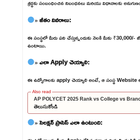
శ్రద్ధకు సంబంధించిన నిబంధనలు మరియు విధానాలకు అనుగుణం
» జీతం వివరాలు:
ఈ సంస్థలో మీరు పని చేస్తున్నందుకు నెలకి మీకు ₹30,000/- జీ
ఉంటాయి.
» ఎలా Apply చెయ్యాలి:
ఈ ఉద్యోగాలకు apply చెయ్యాలి అంటే, ఆ సంస్థ Website లోకి వె
AP POLYCET 2025 Rank vs College vs Branch: మీకు
తెలుసుకోండి
» సెలక్షన్ ప్రాసెస్ ఎలా ఉంటుంది: