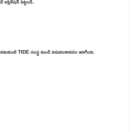
అప్లికేషన్ పెట్టండి.
ఒకటైనటువంటి TIDE సంస్థ నుండి విడుదలకావడం జరిగింది.