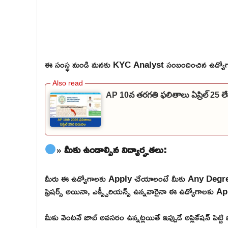
ఈ సంస్థ నుండి మనకు KYC Analyst సంబందించిన ఉద్యోగ
AP 10వ తరగతి ఫలితాలు ఏప్రిల్ 25 
» మీకు ఉండాల్సిన విద్యార్హతలు:
మీరు ఈ ఉద్యోగాలకు Apply చేయాలంటే మీకు Any Degree
ఫ్రెషర్స్ అయినా, ఎక్స్పీరియన్స్ ఉన్నవారైనా ఈ ఉద్యోగాలకు Ap
మీకు వెంటనే జాబ్ అవసరం ఉన్నట్లయితే ఇప్పుడే అప్లికేషన్ పెట్ట