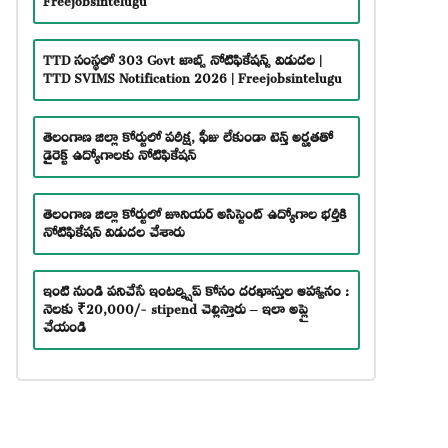
TTD సంస్థలో 303 Govt జాబ్స్ నోటిఫికేషన్స్ విడుదల |
TTD SVIMS Notification 2026 | Freejobsintelugu
తెలంగాణ జిల్లా కోర్టులో పరీక్ష, ఫీజు లేకుండా టెన్త్ అర్హతతో
డైరెక్ట్ ఉద్యోగాలకు నోటిఫికేషన్
తెలంగాణ జిల్లా కోర్టులో జూనియర్ అసిస్టెంట్ ఉద్యోగాల భర్తీకి
నోటిఫికేషన్ విడుదల చేశారు
ఇంటి నుండి పనిచేసే ఇంటర్న్షిప్ కోసం దరఖాస్తుల ఆహ్వానం :
నెలకు ₹20,000/- stipend చెల్లిస్తారు – ఇలా అప్లై
చేయండి