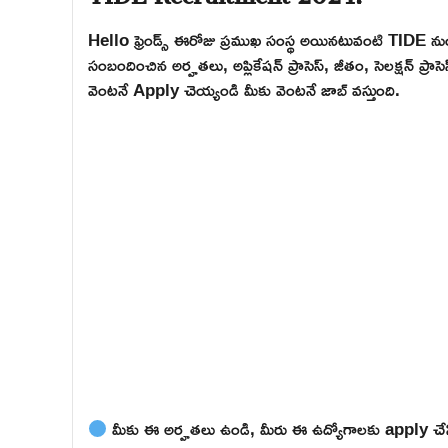
Hello ఫ్రెండ్స్ ఈరోజు ప్రముఖ సంస్థ అయినటువంటి TIDE నుండ
సంబందించిన అర్హతలు, అప్లికేషన్ ప్రాసెస్, జీతం, సెలక్షన్ ప్ర
వెంటనే Apply చెయ్యండి మీకు వెంటనే జాబ్ వస్తుంది.
మీకు ఈ అర్హతలు ఉండి, మీరు ఈ ఉద్యోగాలకు apply చేసి