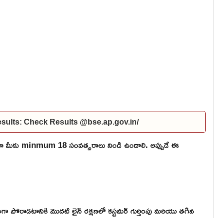
ults: Check Results @bse.ap.gov.in/
ికైనా మీకు minmum 18 సంవత్సరాలు నిండి ఉండాలి. అప్పుడే ఈ
కంగా పోరాడటానికి మొదటి లైన్ రక్షణలో కస్టమర్ గుర్తింపు మరియు తగిన