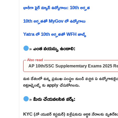
భారీగా ఫైర్ మ్యాన్ ఉద్యోగాలు: 10th అర్హత
10th అర్హతతో MyGov లో ఉద్యోగాలు
Yatra లో 10th అర్హతతో WFH జాబ్స్
» ఎంత వయస్సు ఉండాలి:
AP 10th/SSC Supplememtary Exams 2025 Res
మన దేశంలో ఉన్న ప్రముఖ సంస్థల నుండి వచ్చిన ఏ ఉద్యోగాన
రిక్రూట్మెంట్స్ కు apply చేసుకోగలరు.
» మీరు చేయవలసిన వర్క్:
KYC (నో యువర్ కస్టమర్) విశ్లేషకుడు ఆర్థిక నేరాలకు వ్యతిరే