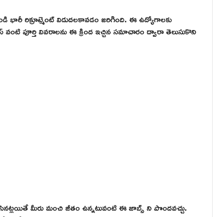
ి భారీ రిక్రూట్మెంట్ విడుదలకావడం జరిగింది. ఈ ఉద్యోగాలకు
ాసెస్ వంటి పూర్తి వివరాలను ఈ క్రింద ఇచ్చిన సమాచారం ద్వారా తెలుసుకొని
నట్లయితే మీరు మంచి జీతం ఉన్నటువంటి ఈ జాబ్స్ ని పొందవచ్చు.