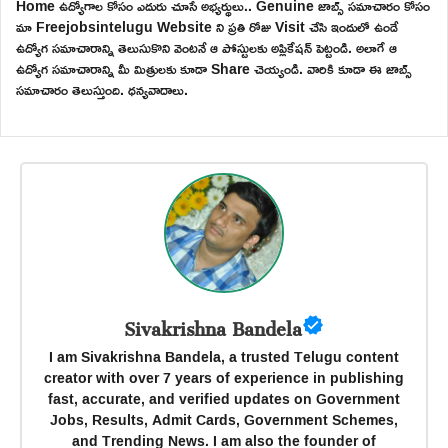
Home ఉద్యోగాల కోసం ఎదురు చూసే అభ్యర్థులు.. Genuine జాబ్స్ సమాచారం కోసం
మా Freejobsintelugu Website ని ప్రతి రోజు Visit చేసి ఇందులో ఉండే
ఉద్యోగ సమాచారాన్ని తెలుసుకొని వెంటనే ఆ పోస్టులకు అప్లికేషన్ పెట్టండి. అలాగే ఆ
ఉద్యోగ సమాచారాన్ని మీ మిత్రులకు కూడా Share చెయ్యండి. వారికి కూడా ఈ జాబ్స్
సమాచారం తెలుస్తుంది. ధన్యవాదాలు.
Sivakrishna Bandela
I am Sivakrishna Bandela, a trusted Telugu content
creator with over 7 years of experience in publishing
fast, accurate, and verified updates on Government
Jobs, Results, Admit Cards, Government Schemes,
and Trending News. I am also the founder of