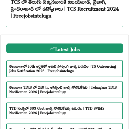
TCS లో తెలుగు వచ్చినవారికి విజయవాడ, వైజాగ్,
హైదరాబాద్ లో ఉద్యోగాలు | TCS Recruitment 2024
| Freejobsintelugu
Latest Jobs
తెలంగాణాలో 10th అర్హతతో అవుట్ సోర్సింగ్ జాబ్స్ విడుదల | TS Outsourcing
Jobs Notification 2026 | Freejobsintelugu
తెలంగాణ TIMS లో 240 Jr. అసిస్టెంట్ జాబ్స్ నోటిఫికేషన్ | Telangana TIMS
Notification 2026 | Freejobsintelugu
TTD సంస్థలో 303 Govt జాబ్స్ నోటిఫికేషన్స్ విడుదల | TTD SVIMS
Notification 2026 | Freejobsintelugu
తెలంగాణ జిల్లా కోర్టులో పరీక్ష, ఫీజు లేకుండా టెన్త్ అర్హతతో డైరెక్ట్ ఉద్యోగాలకు