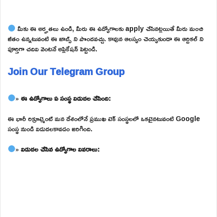
మీకు ఈ అర్హతలు ఉండి, మీరు ఈ ఉద్యోగాలకు apply చేసినట్లయితే మీరు మంచి
జీతం ఉన్నటువంటి ఈ జాబ్స్ ని పొందవచ్చు. కావున ఆలస్యం చెయ్యకుండా ఈ ఆర్టికల్ ని
పూర్తిగా చదివి వెంటనే అప్లికేషన్ పెట్టండి.
Join Our Telegram Group
» ఈ ఉద్యోగాలు ఏ సంస్థ విడుదల చేసింది:
ఈ భారీ రిక్రూట్మెంట్ మన దేశంలోనే ప్రముఖ టెక్ సంస్థలలో ఒకటైనటువంటి Google
సంస్థ నుండి విడుదలకావడం జరిగింది.
» విడుదల చేసిన ఉద్యోగాల వివరాలు: