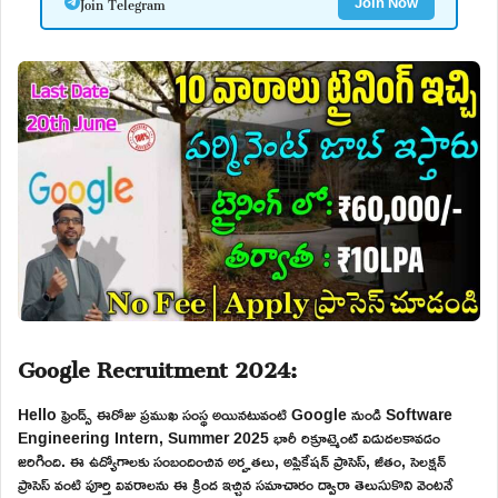
Join Telegram
Join Now
Google Recruitment 2024:
Hello ఫ్రెండ్స్ ఈరోజు ప్రముఖ సంస్థ అయినటువంటి Google నుండి Software
Engineering Intern, Summer 2025 భారీ రిక్రూట్మెంట్ విడుదలకావడం
జరిగింది. ఈ ఉద్యోగాలకు సంబందించిన అర్హతలు, అప్లికేషన్ ప్రాసెస్, జీతం, సెలక్షన్
ప్రాసెస్ వంటి పూర్తి వివరాలను ఈ క్రింద ఇచ్చిన సమాచారం ద్వారా తెలుసుకొని వెంటనే