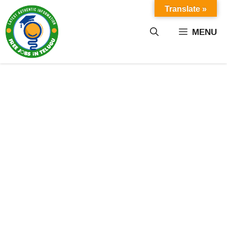
Skip
Translate »
to
content
MENU