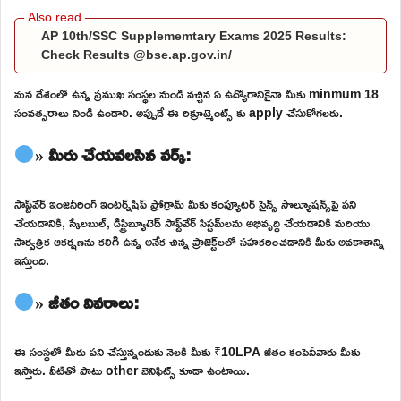
AP 10th/SSC Supplememtary Exams 2025 Results:
Check Results @bse.ap.gov.in/
మన దేశంలో ఉన్న ప్రముఖ సంస్థల నుండి వచ్చిన ఏ ఉద్యోగానికైనా మీకు minmum 18
సంవత్సరాలు నిండి ఉండాలి. అప్పుడే ఈ రిక్రూట్మెంట్స్ కు apply చేసుకోగలరు.
» మీరు చేయవలసిన వర్క్:
సాఫ్ట్‌వేర్ ఇంజనీరింగ్ ఇంటర్న్‌షిప్ ప్రోగ్రామ్ మీకు కంప్యూటర్ సైన్స్ సొల్యూషన్స్‌పై పని
చేయడానికి, స్కేలబుల్, డిస్ట్రిబ్యూటెడ్ సాఫ్ట్‌వేర్ సిస్టమ్‌లను అభివృద్ధి చేయడానికి మరియు
సార్వత్రిక ఆకర్షణను కలిగి ఉన్న అనేక చిన్న ప్రాజెక్ట్‌లలో సహకరించడానికి మీకు అవకాశాన్ని
ఇస్తుంది.
» జీతం వివరాలు:
ఈ సంస్థలో మీరు పని చేస్తున్నందుకు నెలకి మీకు ₹10LPA జీతం కంపెనీవారు మీకు
ఇస్తారు. వీటితో పాటు other బెనిఫిట్స్ కూడా ఉంటాయి.