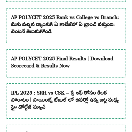
AP POLYCET 2025 Rank vs College vs Branch:
మీకు వచ్చిన ర్యాంకుకి ఏ కాలేజీలో ఏ బ్రాంచ్ వస్తుంది:
వెంటనే తెలుసుకోండి
AP POLYCET 2025 Final Results | Download
Scorecard & Results Now
IPL 2025 : SRH vs CSK – ప్లే ఆఫ్ కోసం కీలక
పోరాటం | పాయింట్స్ టేబుల్ లో చివర్లో ఉన్న జట్ల మధ్య
హై వోల్టేజ్ మ్యాచ్