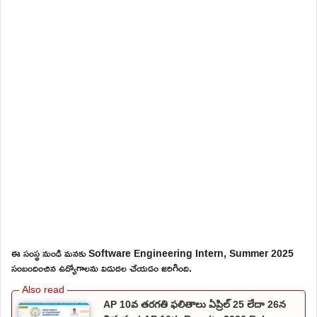
ఈ సంస్థ నుండి మనకు Software Engineering Intern, Summer 2025
సంబందించిన ఉద్యోగాలను విడుదల చేయడం జరిగింది.
AP 10వ తరగతి ఫలితాలు ఏప్రిల్ 25 లేదా 26న