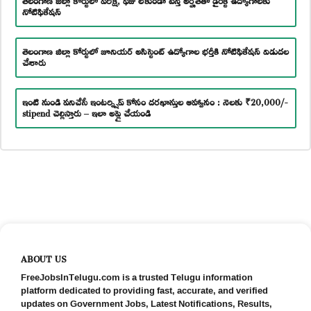
నోటిఫికేషన్
తెలంగాణ జిల్లా కోర్టులో జూనియర్ అసిస్టెంట్ ఉద్యోగాల భర్తీకి నోటిఫికేషన్ విడుదల
చేశారు
ఇంటి నుండి పనిచేసే ఇంటర్న్షిప్ కోసం దరఖాస్తుల ఆహ్వానం : నెలకు ₹20,000/-
stipend చెల్లిస్తారు – ఇలా అప్లై చేయండి
ABOUT US
FreeJobsInTelugu.com is a trusted Telugu information
platform dedicated to providing fast, accurate, and verified
updates on Government Jobs, Latest Notifications, Results,