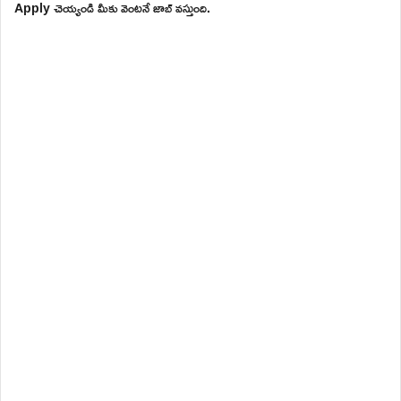
Apply చెయ్యండి మీకు వెంటనే జాబ్ వస్తుంది.