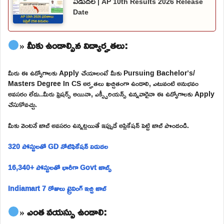
విడుదల | AP 10th Results 2026 Release
Date
» మీకు ఉండాల్సిన విద్యార్హతలు:
మీరు ఈ ఉద్యోగాలకు Apply చేయాలంటే మీకు Pursuing Bachelor’s/
Masters Degree In CS అర్హతలు ఖచ్చితంగా ఉండాలి, ఎటువంటి అనుభవం
అవసరం లేదు..మీరు ఫ్రెషర్స్ అయినా, ఎక్స్పీరియన్స్ ఉన్నవారైనా ఈ ఉద్యోగాలకు Apply
చేసుకోవచ్చు.
మీకు వెంటనే జాబ్ అవసరం ఉన్నట్లయితే ఇప్పుడే అప్లికేషన్ పెట్టి జాబ్ పొందండి.
320 పోస్టులతో GD నోటిఫికేషన్ విడుదల
16,340+ పోస్టులతో భారీగా Govt జాబ్స్
Indiamart 7 రోజులు ట్రైనింగ్ ఇచ్చి జాబ్
» ఎంత వయస్సు ఉండాలి: