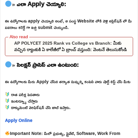
» ఎలా Apply చెయ్యాలి:
ఈ ఉద్యోగాలకు apply చెయ్యాలి అంటే, ఆ సంస్థ Website లోకి వెళ్లి అప్లికేషన్ లో మీ
వివరాలు కరెక్ట్ గా ఇచ్చి submit చెయ్యండి.
AP POLYCET 2025 Rank vs College vs Branch: మీకు
వచ్చిన ర్యాంకుకి ఏ కాలేజీలో ఏ బ్రాంచ్ వస్తుంది: వెంటనే తెలుసుకోండి
» సెలక్షన్ ప్రాసెస్ ఎలా ఉంటుంది:
ఈ ఉద్యోగాలకు మీరు Apply చేసిన తర్వాత మిమ్మల్ని కంపెనీ వారు షార్ట్ లిస్ట్ చేసి మీకు
రాత పరీక్ష పెడతారు
ఇంటర్వ్యూ చేస్తారు
డాక్యుమెంట్ వెరిఫికేషన్ చేసి జాబ్ ఇస్తారు.
Apply Online
Important Note: మీలో ప్రభుత్వ, ప్రైవేట్, Software, Work From