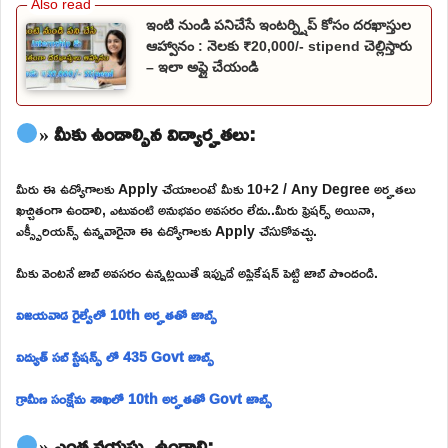
ఇంటి నుండి పనిచేసే ఇంటర్న్షిప్ కోసం దరఖాస్తుల
ఆహ్వానం : నెలకు ₹20,000/- stipend చెల్లిస్తారు
– ఇలా అప్లై చేయండి
» మీకు ఉండాల్సిన విద్యార్హతలు:
మీరు ఈ ఉద్యోగాలకు Apply చేయాలంటే మీకు 10+2 / Any Degree అర్హతలు
ఖచ్చితంగా ఉండాలి, ఎటువంటి అనుభవం అవసరం లేదు..మీరు ఫ్రెషర్స్ అయినా,
ఎక్స్పీరియన్స్ ఉన్నవారైనా ఈ ఉద్యోగాలకు Apply చేసుకోవచ్చు.
మీకు వెంటనే జాబ్ అవసరం ఉన్నట్లయితే ఇప్పుడే అప్లికేషన్ పెట్టి జాబ్ పొందండి.
విజయవాడ రైల్వేలో 10th అర్హతతో జాబ్స్
విద్యుత్ సబ్ స్టేషన్స్ లో 435 Govt జాబ్స్
గ్రామీణ సంక్షేమ శాఖలో 10th అర్హతతో Govt జాబ్స్
» ఎంత వయస్సు ఉండాలి: