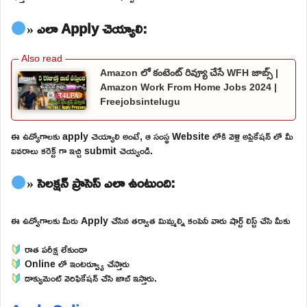
» ఎలా Apply చెయ్యాలి:
Amazon లో కంటెంట్ రివ్యూ చేసే WFH జాబ్స్ |
Amazon Work From Home Jobs 2024 |
Freejobsintelugu
ఈ ఉద్యోగాలకు apply చెయ్యాలి అంటే, ఆ సంస్థ Website లోకి వెళ్లి అప్లికేషన్ లో మీ
వివరాలు కరెక్ట్ గా ఇచ్చి submit చెయ్యండి.
» సెలక్షన్ ప్రాసెస్ ఎలా ఉంటుంది:
ఈ ఉద్యోగాలకు మీరు Apply చేసిన తర్వాత మిమ్మల్ని కంపెనీ వారు షార్ట్ లిస్ట్ చేసి మీకు
రాత పరీక్ష లేకుండా
Online లో ఇంటర్వ్యూ చేస్తారు
డాక్యుమెంట్ వెరిఫికేషన్ చేసి జాబ్ ఇస్తారు.