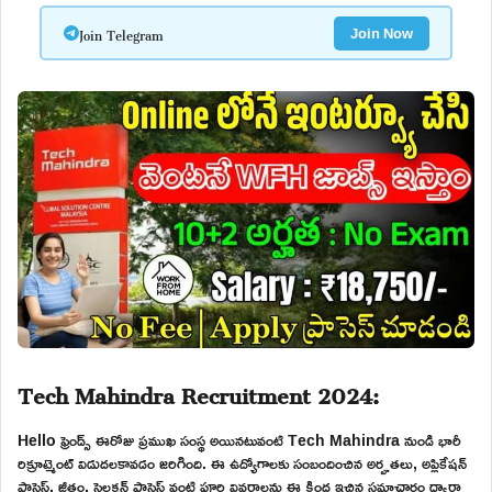
Join Telegram
Join Now
Tech Mahindra Recruitment 2024:
Hello ఫ్రెండ్స్ ఈరోజు ప్రముఖ సంస్థ అయినటువంటి Tech Mahindra నుండి భారీ
రిక్రూట్మెంట్ విడుదలకావడం జరిగింది. ఈ ఉద్యోగాలకు సంబందించిన అర్హతలు, అప్లికేషన్
ప్రాసెస్, జీతం, సెలక్షన్ ప్రాసెస్ వంటి పూర్తి వివరాలను ఈ క్రింద ఇచ్చిన సమాచారం ద్వారా