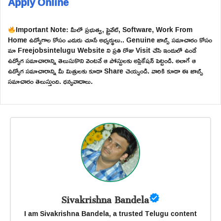
Apply Online
Important Note: మీలో ప్రభుత్వ, ప్రైవేట్, Software, Work From
Home ఉద్యోగాల కోసం ఎదురు చూసే అభ్యర్థులు.. Genuine జాబ్స్ సమాచారం కోసం
మా Freejobsintelugu Website ని ప్రతి రోజు Visit చేసి ఇందులో ఉండే
ఉద్యోగ సమాచారాన్ని తెలుసుకొని వెంటనే ఆ పోస్టులకు అప్లికేషన్ పెట్టండి. అలాగే ఆ
ఉద్యోగ సమాచారాన్ని మీ మిత్రులకు కూడా Share చెయ్యండి. వారికి కూడా ఈ జాబ్స్
సమాచారం తెలుస్తుంది. ధన్యవాదాలు.
Sivakrishna Bandela
I am Sivakrishna Bandela, a trusted Telugu content