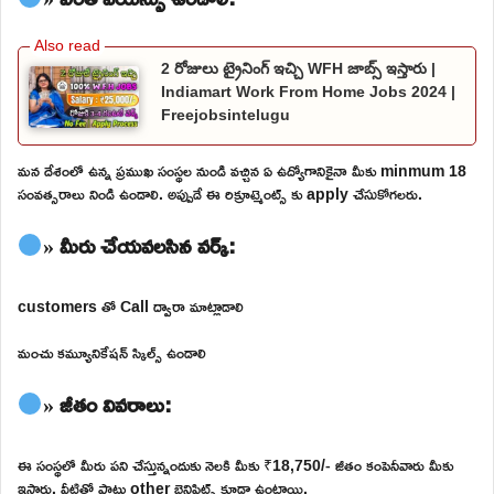
2 రోజులు ట్రైనింగ్ ఇచ్చి WFH జాబ్స్ ఇస్తారు |
Indiamart Work From Home Jobs 2024 |
Freejobsintelugu
మన దేశంలో ఉన్న ప్రముఖ సంస్థల నుండి వచ్చిన ఏ ఉద్యోగానికైనా మీకు minmum 18
సంవత్సరాలు నిండి ఉండాలి. అప్పుడే ఈ రిక్రూట్మెంట్స్ కు apply చేసుకోగలరు.
» మీరు చేయవలసిన వర్క్:
customers తో Call ద్వారా మాట్లాడాలి
మంచు కమ్యూనికేషన్ స్కిల్స్ ఉండాలి
» జీతం వివరాలు:
ఈ సంస్థలో మీరు పని చేస్తున్నందుకు నెలకి మీకు ₹18,750/- జీతం కంపెనీవారు మీకు
ఇస్తారు. వీటితో పాటు other బెనిఫిట్స్ కూడా ఉంటాయి.