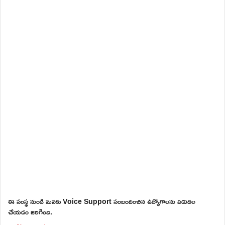
ఈ సంస్థ నుండి మనకు Voice Support సంబందించిన ఉద్యోగాలను విడుదల
చేయడం జరిగింది.