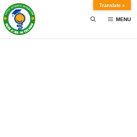
Skip
Translate »
to
content
MENU