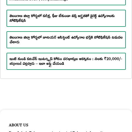
తెలంగాణ జిల్లా కోర్టులో పరీక్ష, ఫీజు లేకుండా టెన్త్ అర్హతతో డైరెక్ట్ ఉద్యోగాలకు
నోటిఫికేషన్
తెలంగాణ జిల్లా కోర్టులో జూనియర్ అసిస్టెంట్ ఉద్యోగాల భర్తీకి నోటిఫికేషన్ విడుదల
చేశారు
ఇంటి నుండి పనిచేసే ఇంటర్న్షిప్ కోసం దరఖాస్తుల ఆహ్వానం : నెలకు ₹20,000/-
stipend చెల్లిస్తారు – ఇలా అప్లై చేయండి
ABOUT US