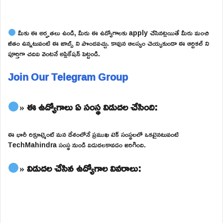
మీకు ఈ అర్హతలు ఉండి, మీరు ఈ ఉద్యోగాలకు apply చేసినట్లయితే మీరు మంచి
జీతం ఉన్నటువంటి ఈ జాబ్స్ ని పొందవచ్చు. కావున ఆలస్యం చెయ్యకుండా ఈ ఆర్టికల్ ని
పూర్తిగా చదివి వెంటనే అప్లికేషన్ పెట్టండి.
Join Our Telegram Group
» ఈ ఉద్యోగాలు ఏ సంస్థ విడుదల చేసింది:
ఈ భారీ రిక్రూట్మెంట్ మన దేశంలోనే ప్రముఖ టెక్ సంస్థలలో ఒకటైనటువంటి
TechMahindra సంస్థ నుండి విడుదలకావడం జరిగింది.
» విడుదల చేసిన ఉద్యోగాల వివరాలు: