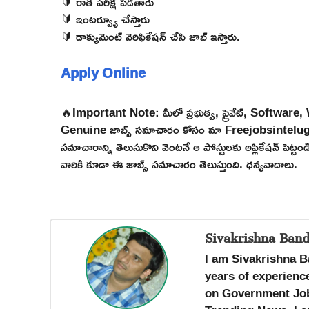
🔰 రాత పరీక్ష పెడతారు
🔰 ఇంటర్వ్యూ చేస్తారు
🔰 డాక్యుమెంట్ వెరిఫికేషన్ చేసి జాబ్ ఇస్తారు.
Apply Online
🔥Important Note: మీలో ప్రభుత్వ, ప్రైవేట్, Software
Genuine జాబ్స్ సమాచారం కోసం మా Freejobsintelugu W
సమాచారాన్ని తెలుసుకొని వెంటనే ఆ పోస్టులకు అప్లికేషన్ పెట్
వారికి కూడా ఈ జాబ్స్ సమాచారం తెలుస్తుంది. ధన్యవాదాలు.
Sivakrishna Band
I am Sivakrishna B
years of experience
on Government Job