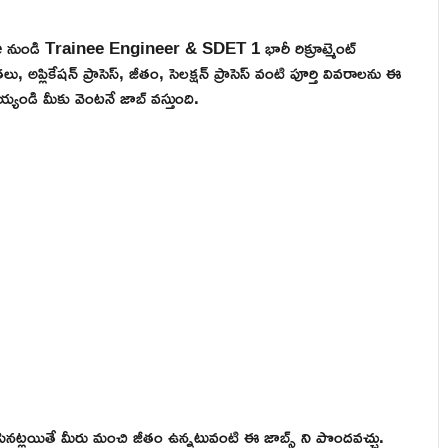
te నుండి Trainee Engineer & SDET 1 భారీ రిక్రూట్మెంట్
్లికేషన్ ప్రాసెస్, జీతం, సెలక్షన్ ప్రాసెస్ వంటి పూర్తి వివరాలను ఈ
్యండి మీకు వెంటనే జాబ్ వస్తుంది.
నట్లయితే మీరు మంచి జీతం ఉన్నటువంటి ఈ జాబ్స్ ని పొందవచ్చు.