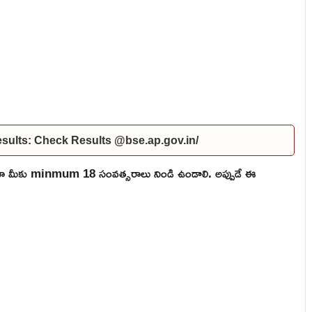
ults: Check Results @bse.ap.gov.in/
ికైనా మీకు minmum 18 సంవత్సరాలు నిండి ఉండాలి. అప్పుడే ఈ