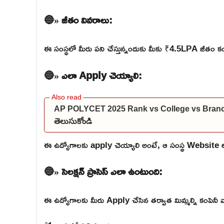
🔵» జీతం వివరాలు:
ఈ సంస్థలో మీరు పని చేస్తున్నందుకు మీకు ₹4.5LPA జీతం కంప
🔵» ఎలా Apply చెయ్యాలి:
AP POLYCET 2025 Rank vs College vs Branch: మీకు
తెలుసుకోండి
ఈ ఉద్యోగాలకు apply చెయ్యాలి అంటే, ఆ సంస్థ Website లోకి వె
🔵» సెలక్షన్ ప్రాసెస్ ఎలా ఉంటుంది:
ఈ ఉద్యోగాలకు మీరు Apply చేసిన తర్వాత మిమ్మల్ని కంపెనీ వారు 