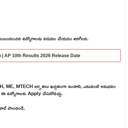
బందించిన ఉద్యోగాలను విడుదల చేయడం జరిగింది.
దల | AP 10th Results 2026 Release Date
H, ME, MTECH అర్హతలు ఖచ్చితంగా ఉండాలి, ఎటువంటి అనుభవం
ైనా ఈ ఉద్యోగాలకు Apply చేసుకోవచ్చు.
ి జాబ్ పొందండి.