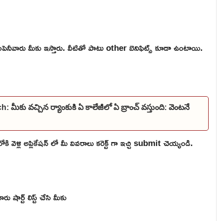
ెనీవారు మీకు ఇస్తారు. వీటితో పాటు other బెనిఫిట్స్ కూడా ఉంటాయి.
 వచ్చిన ర్యాంకుకి ఏ కాలేజీలో ఏ బ్రాంచ్ వస్తుంది: వెంటనే
ళ్లి అప్లికేషన్ లో మీ వివరాలు కరెక్ట్ గా ఇచ్చి submit చెయ్యండి.
షార్ట్ లిస్ట్ చేసి మీకు