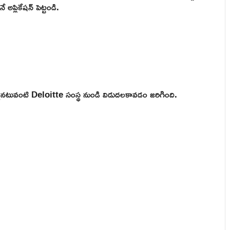
అప్లికేషన్ పెట్టండి.
కటైనటువంటి Deloitte సంస్థ నుండి విడుదలకావడం జరిగింది.