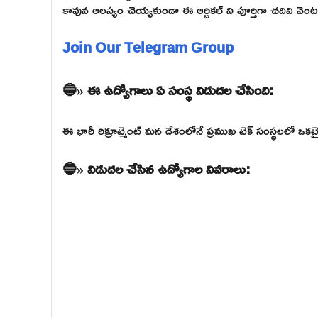
కావున ఆలస్యం చెయ్యకుండా ఈ ఆర్టికల్ ని పూర్తిగా చదివి వెంటనే 
Join Our Telegram Group
🔵» ఈ ఉద్యోగాలు ఏ సంస్థ విడుదల చేసింది:
ఈ భారీ రిక్రూట్మెంట్ మన దేశంలోనే ప్రముఖ టెక్ సంస్థలలో ఒ
🔵» విడుదల చేసిన ఉద్యోగాల వివరాలు: