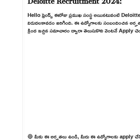
Hello ఫ్రెండ్స్ ఈరోజు ప్రముఖ సంస్థ అయినటువంటి Deloit
విడుదలకావడం జరిగింది. ఈ ఉద్యోగాలకు సంబందించిన అర్హతలు, అప
క్రింద ఇచ్చిన సమాచారం ద్వారా తెలుసుకొని వెంటనే Apply చెయ
🔵 మీకు ఈ అర్హతలు ఉండి, మీరు ఈ ఉద్యోగాలకు apply చేసి