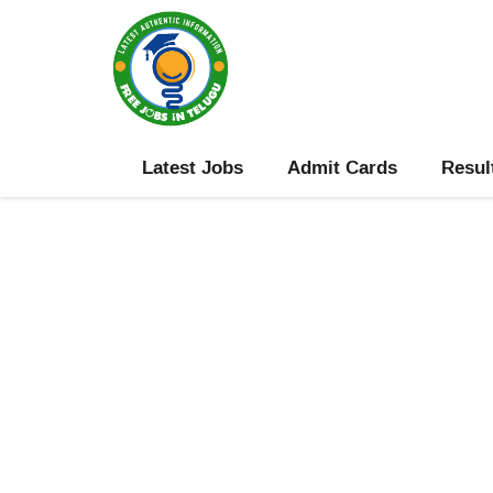
Skip
to
content
Latest Jobs
Admit Cards
Resul