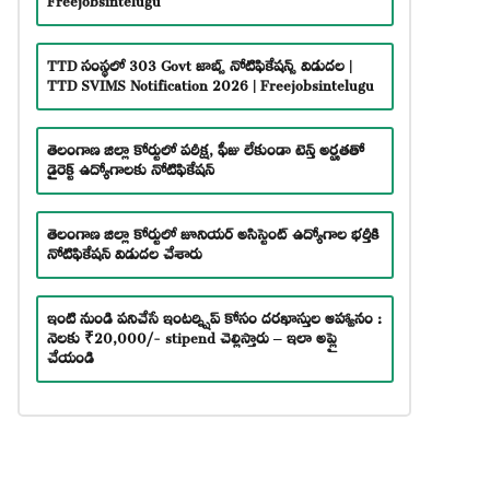
TTD సంస్థలో 303 Govt జాబ్స్ నోటిఫికేషన్స్ విడుదల |
TTD SVIMS Notification 2026 | Freejobsintelugu
తెలంగాణ జిల్లా కోర్టులో పరీక్ష, ఫీజు లేకుండా టెన్త్ అర్హతతో
డైరెక్ట్ ఉద్యోగాలకు నోటిఫికేషన్
తెలంగాణ జిల్లా కోర్టులో జూనియర్ అసిస్టెంట్ ఉద్యోగాల భర్తీకి
నోటిఫికేషన్ విడుదల చేశారు
ఇంటి నుండి పనిచేసే ఇంటర్న్షిప్ కోసం దరఖాస్తుల ఆహ్వానం :
నెలకు ₹20,000/- stipend చెల్లిస్తారు – ఇలా అప్లై
చేయండి