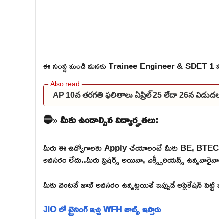
ఈ సంస్థ నుండి మనకు Trainee Engineer & SDET 1 సం
AP 10వ తరగతి ఫలితాలు ఏప్రిల్ 25 లేదా 26న విడు
🔵» మీకు ఉండాల్సిన విద్యార్హతలు:
మీరు ఈ ఉద్యోగాలకు Apply చేయాలంటే మీకు BE, BTEC
అవసరం లేదు..మీరు ఫ్రెషర్స్ అయినా, ఎక్స్పీరియన్స్ ఉన్నవార
మీకు వెంటనే జాబ్ అవసరం ఉన్నట్లయితే ఇప్పుడే అప్లికేషన్ పెట్ట
JIO లో ట్రైనింగ్ ఇచ్చి WFH జాబ్స్ ఇస్తారు