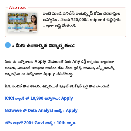
ఇంటి నుండి పనిచేసే ఇంటర్న్షిప్ కోసం దరఖాస్తుల
ఆహ్వానం : నెలకు ₹20,000/- stipend చెల్లిస్తారు
– ఇలా అప్లై చేయండి
» మీకు ఉండాల్సిన విద్యార్హతలు:
మీరు ఈ ఉద్యోగాలకు Apply చేయాలంటే మీకు Any డిగ్రీ అర్హతలు ఖచ్చితంగా
ఉండాలి, ఎటువంటి అనుభవం అవసరం లేదు..మీరు ఫ్రెషర్స్ అయినా, ఎక్స్పీరియన్స్
ఉన్నవారైనా ఈ ఉద్యోగాలకు Apply చేసుకోవచ్చు.
మీకు వెంటనే జాబ్ అవసరం ఉన్నట్లయితే ఇప్పుడే అప్లికేషన్ పెట్టి జాబ్ పొందండి.
ICICI బ్యాంక్ లో 10,990 ఉద్యోగాలు: Apply
Nxtwave లో Data Analyst జాబ్స్ : Apply
హోం శాఖలో 200+ Govt జాబ్స్ : 10th అర్హత