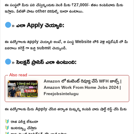
ఈ సంస్థలో మీరు పని చేస్తున్నందుకు నెలకి మీకు ₹27,000/- జీతం కంపెనీవారు మీకు
ఇస్తారు. వీటితో పాటు other బెనిఫిట్స్ కూడా ఉంటాయి.
» ఎలా Apply చెయ్యాలి:
ఈ ఉద్యోగాలకు apply చెయ్యాలి అంటే, ఆ సంస్థ Website లోకి వెళ్లి అప్లికేషన్ లో మీ
వివరాలు కరెక్ట్ గా ఇచ్చి submit చెయ్యండి.
» సెలక్షన్ ప్రాసెస్ ఎలా ఉంటుంది:
Amazon లో కంటెంట్ రివ్యూ చేసే WFH జాబ్స్ |
Amazon Work From Home Jobs 2024 |
Freejobsintelugu
ఈ ఉద్యోగాలకు మీరు Apply చేసిన తర్వాత మిమ్మల్ని కంపెనీ వారు షార్ట్ లిస్ట్ చేసి మీకు
రాత పరీక్ష లేకుండా
ఇంటర్వ్యూ చేస్తారు
డాక్యుమెంట్ వెరిఫికేషన్ చేసి జాబ్ ఇస్తారు.