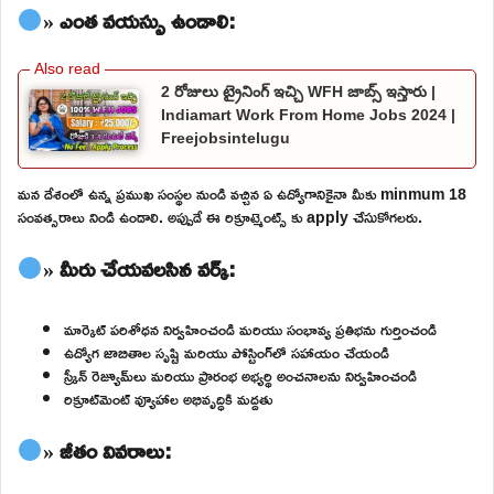
» ఎంత వయస్సు ఉండాలి:
2 రోజులు ట్రైనింగ్ ఇచ్చి WFH జాబ్స్ ఇస్తారు |
Indiamart Work From Home Jobs 2024 |
Freejobsintelugu
మన దేశంలో ఉన్న ప్రముఖ సంస్థల నుండి వచ్చిన ఏ ఉద్యోగానికైనా మీకు minmum 18
సంవత్సరాలు నిండి ఉండాలి. అప్పుడే ఈ రిక్రూట్మెంట్స్ కు apply చేసుకోగలరు.
» మీరు చేయవలసిన వర్క్:
మార్కెట్ పరిశోధన నిర్వహించండి మరియు సంభావ్య ప్రతిభను గుర్తించండి
ఉద్యోగ జాబితాల సృష్టి మరియు పోస్టింగ్‌లో సహాయం చేయండి
స్క్రీన్ రెజ్యూమ్‌లు మరియు ప్రారంభ అభ్యర్థి అంచనాలను నిర్వహించండి
రిక్రూట్‌మెంట్ వ్యూహాల అభివృద్ధికి మద్దతు
» జీతం వివరాలు: