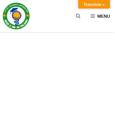
Skip
Translate »
to
content
MENU