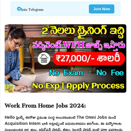
Join Telegram
Join Now
Work From Home Jobs 2024:
Hello ఫ్రెండ్స్ ఈరోజు ప్రముఖ సంస్థ అయినటువంటి The Omni Jobs నుండి
Acquisition Intern భారీ రిక్రూట్మెంట్ విడుదలకావడం జరిగింది. ఈ ఉద్యోగాలకు
సంబందించిన అర్హతలు, అప్లికేషన్ ప్రాసెస్, జీతం, సెలక్షన్ ప్రాసెస్ వంటి పూర్తి వివరాలను