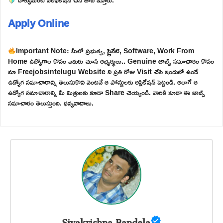
Apply Online
Important Note: మీలో ప్రభుత్వ, ప్రైవేట్, Software, Work From
Home ఉద్యోగాల కోసం ఎదురు చూసే అభ్యర్థులు.. Genuine జాబ్స్ సమాచారం కోసం
మా Freejobsintelugu Website ని ప్రతి రోజు Visit చేసి ఇందులో ఉండే
ఉద్యోగ సమాచారాన్ని తెలుసుకొని వెంటనే ఆ పోస్టులకు అప్లికేషన్ పెట్టండి. అలాగే ఆ
ఉద్యోగ సమాచారాన్ని మీ మిత్రులకు కూడా Share చెయ్యండి. వారికి కూడా ఈ జాబ్స్
సమాచారం తెలుస్తుంది. ధన్యవాదాలు.
Sivakrishna Bandela