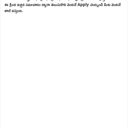
ఈ క్రింద ఇచ్చిన సమాచారం ద్వారా తెలుసుకొని వెంటనే Apply చెయ్యండి మీకు వెంటనే
జాబ్ వస్తుంది.