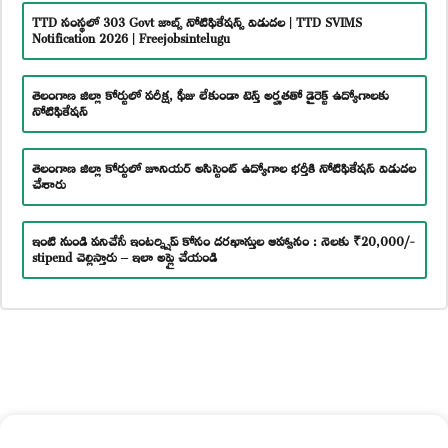
TTD సంస్థలో 303 Govt జాబ్స్ నోటిఫికేషన్స్ విడుదల | TTD SVIMS
Notification 2026 | Freejobsintelugu
తెలంగాణ జిల్లా కోర్టులో పరీక్ష, ఫీజు లేకుండా టెన్త్ అర్హతతో డైరెక్ట్ ఉద్యోగాలకు
నోటిఫికేషన్
తెలంగాణ జిల్లా కోర్టులో జూనియర్ అసిస్టెంట్ ఉద్యోగాల భర్తీకి నోటిఫికేషన్ విడుదల
చేశారు
ఇంటి నుండి పనిచేసే ఇంటర్న్షిప్ కోసం దరఖాస్తుల ఆహ్వానం : నెలకు ₹20,000/-
stipend చెల్లిస్తారు – ఇలా అప్లై చేయండి