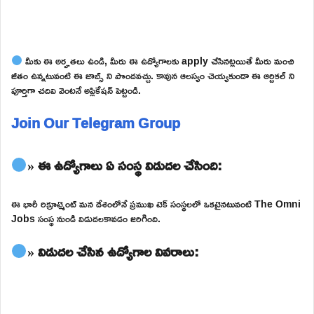
మీకు ఈ అర్హతలు ఉండి, మీరు ఈ ఉద్యోగాలకు apply చేసినట్లయితే మీరు మంచి
జీతం ఉన్నటువంటి ఈ జాబ్స్ ని పొందవచ్చు. కావున ఆలస్యం చెయ్యకుండా ఈ ఆర్టికల్ ని
పూర్తిగా చదివి వెంటనే అప్లికేషన్ పెట్టండి.
Join Our Telegram Group
» ఈ ఉద్యోగాలు ఏ సంస్థ విడుదల చేసింది:
ఈ భారీ రిక్రూట్మెంట్ మన దేశంలోనే ప్రముఖ టెక్ సంస్థలలో ఒకటైనటువంటి The Omni
Jobs సంస్థ నుండి విడుదలకావడం జరిగింది.
» విడుదల చేసిన ఉద్యోగాల వివరాలు: