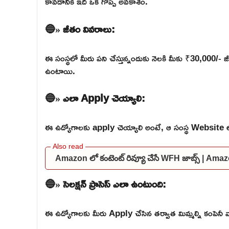
కావడానికి ఇది ఒక గొప్ప అవకాశం.
🔵» జీతం వివరాలు:
ఈ సంస్థలో మీరు పని చేస్తున్నందుకు నెలకి మీకు ₹30,000/- జీ
ఉంటాయి.
🔵» ఎలా Apply చెయ్యాలి:
ఈ ఉద్యోగాలకు apply చెయ్యాలి అంటే, ఆ సంస్థ Website లోకి వె
Amazon లో కంటెంట్ రివ్యూ చేసే WFH జాబ్స్ | A
🔵» సెలక్షన్ ప్రాసెస్ ఎలా ఉంటుంది:
ఈ ఉద్యోగాలకు మీరు Apply చేసిన తర్వాత మిమ్మల్ని కంపెనీ వారు 