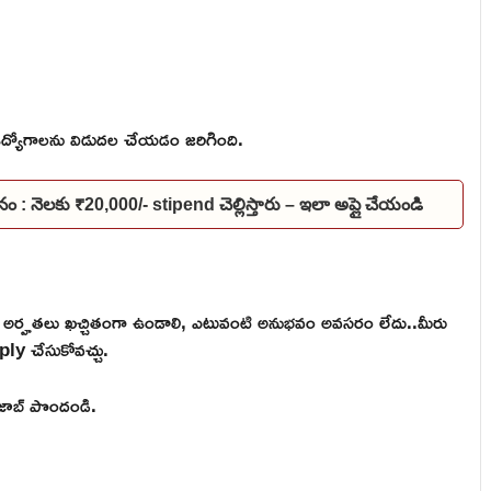
్యోగాలను విడుదల చేయడం జరిగింది.
నం : నెలకు ₹20,000/- stipend చెల్లిస్తారు – ఇలా అప్లై చేయండి
ర్హతలు ఖచ్చితంగా ఉండాలి, ఎటువంటి అనుభవం అవసరం లేదు..మీరు
ply చేసుకోవచ్చు.
ి జాబ్ పొందండి.