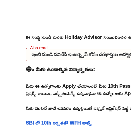
ఈ సంస్థ నుండి మనకు Holiday Advisor సంబందించిన ఉద
ఇంటి నుండి పనిచేసే ఇంటర్న్షిప్ కోసం దరఖాస్తుల ఆహ్వా
🔵» మీకు ఉండాల్సిన విద్యార్హతలు:
మీరు ఈ ఉద్యోగాలకు Apply చేయాలంటే మీకు 10th Pass అ
ఫ్రెషర్స్ అయినా, ఎక్స్పీరియన్స్ ఉన్నవారైనా ఈ ఉద్యోగాలకు Ap
మీకు వెంటనే జాబ్ అవసరం ఉన్నట్లయితే ఇప్పుడే అప్లికేషన్ పెట్ట
SBI లో 10th అర్హతతో WFH జాబ్స్