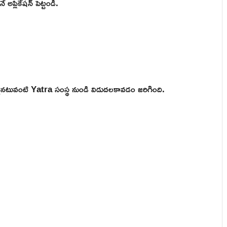
అప్లికేషన్ పెట్టండి.
కటైనటువంటి Yatra సంస్థ నుండి విడుదలకావడం జరిగింది.