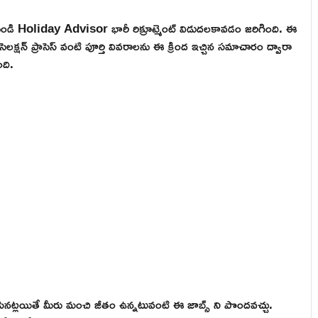
ుండి Holiday Advisor భారీ రిక్రూట్మెంట్ విడుదలకావడం జరిగింది. ఈ
ెలక్షన్ ప్రాసెస్ వంటి పూర్తి వివరాలను ఈ క్రింద ఇచ్చిన సమాచారం ద్వారా
ది.
నట్లయితే మీరు మంచి జీతం ఉన్నటువంటి ఈ జాబ్స్ ని పొందవచ్చు.