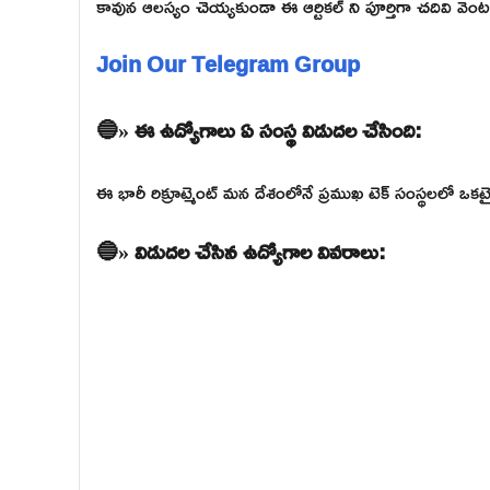
కావున ఆలస్యం చెయ్యకుండా ఈ ఆర్టికల్ ని పూర్తిగా చదివి వెంటనే 
Join Our Telegram Group
🔵» ఈ ఉద్యోగాలు ఏ సంస్థ విడుదల చేసింది:
ఈ భారీ రిక్రూట్మెంట్ మన దేశంలోనే ప్రముఖ టెక్ సంస్థలలో ఒ
🔵» విడుదల చేసిన ఉద్యోగాల వివరాలు: