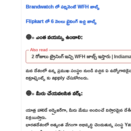
Brandwatch లో పర్మినెంట్ WFH జాబ్స్
Flipkart లో 6 నెలలు ట్రైనింగ్ ఇచ్చి జాబ్స్
🔵» ఎంత వయస్సు ఉండాలి:
2 రోజులు ట్రైనింగ్ ఇచ్చి WFH జాబ్స్ ఇస్తారు | I
మన దేశంలో ఉన్న ప్రముఖ సంస్థల నుండి వచ్చిన ఏ ఉద్యోగాన
రిక్రూట్మెంట్స్ కు apply చేసుకోగలరు.
🔵» మీరు చేయవలసిన వర్క్:
యాత్ర హాలిడే అడ్వైజర్‌గా, మీరు మేము అందించే విస్తారమైన 
విక్రయిస్తారు.
భారతదేశంలో అత్యంత వేగంగా అభివృద్ధి చెందుతున్న సంస్థ