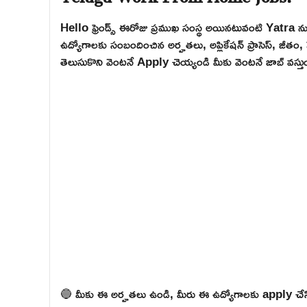
Hello ఫ్రెండ్స్ ఈరోజు ప్రముఖ సంస్థ అయినటువంటి Yatra న
ఉద్యోగాలకు సంబందించిన అర్హతలు, అప్లికేషన్ ప్రాసెస్, జీతం, స
తెలుసుకొని వెంటనే Apply చెయ్యండి మీకు వెంటనే జాబ్ వస్తుం
🔵 మీకు ఈ అర్హతలు ఉండి, మీరు ఈ ఉద్యోగాలకు apply చేసి