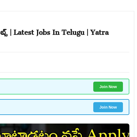
బ్స్ | Latest Jobs In Telugu | Yatra
Join Now
Join Now