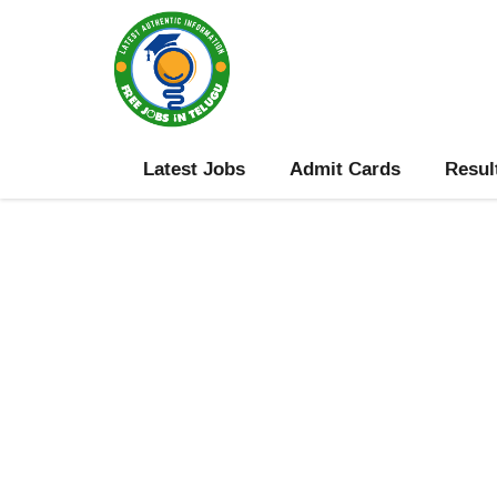
Skip
to
content
Latest Jobs
Admit Cards
Resul