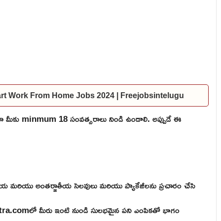
ndiamart Work From Home Jobs 2024 | Freejobsintelugu
ికైనా మీకు minmum 18 సంవత్సరాలు నిండి ఉండాలి. అప్పుడే ఈ
దేశీయ మరియు అంతర్జాతీయ సెలవులు మరియు ప్యాకేజీలను ప్రచారం చేసి
 Yatra.comలో మీరు ఇంటి నుండి సులభమైన పని ఎంపికతో భాగం