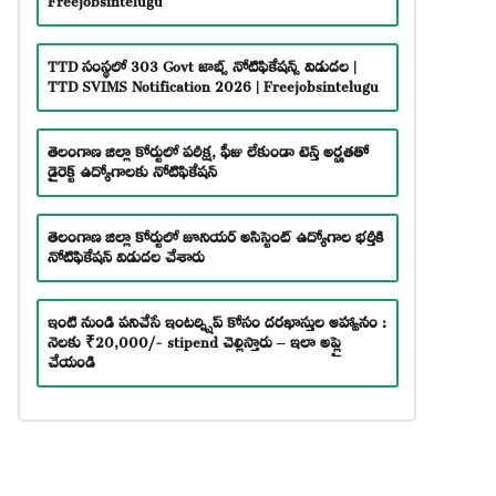
TTD సంస్థలో 303 Govt జాబ్స్ నోటిఫికేషన్స్ విడుదల |
TTD SVIMS Notification 2026 | Freejobsintelugu
తెలంగాణ జిల్లా కోర్టులో పరీక్ష, ఫీజు లేకుండా టెన్త్ అర్హతతో
డైరెక్ట్ ఉద్యోగాలకు నోటిఫికేషన్
తెలంగాణ జిల్లా కోర్టులో జూనియర్ అసిస్టెంట్ ఉద్యోగాల భర్తీకి
నోటిఫికేషన్ విడుదల చేశారు
ఇంటి నుండి పనిచేసే ఇంటర్న్షిప్ కోసం దరఖాస్తుల ఆహ్వానం :
నెలకు ₹20,000/- stipend చెల్లిస్తారు – ఇలా అప్లై
చేయండి