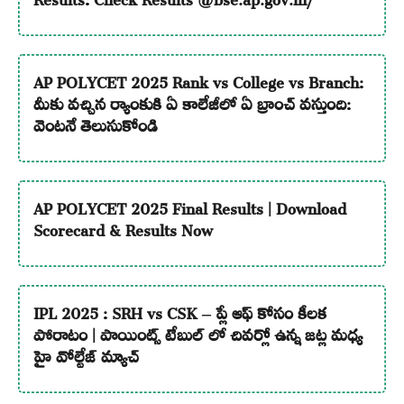
AP POLYCET 2025 Rank vs College vs Branch:
మీకు వచ్చిన ర్యాంకుకి ఏ కాలేజీలో ఏ బ్రాంచ్ వస్తుంది:
వెంటనే తెలుసుకోండి
AP POLYCET 2025 Final Results | Download
Scorecard & Results Now
IPL 2025 : SRH vs CSK – ప్లే ఆఫ్ కోసం కీలక
పోరాటం | పాయింట్స్ టేబుల్ లో చివర్లో ఉన్న జట్ల మధ్య
హై వోల్టేజ్ మ్యాచ్