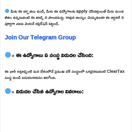
మీకు ఈ అర్హతలు ఉండి, మీరు ఈ ఉద్యోగాలకు apply చేసినట్లయితే మీరు మంచి
జీతం ఉన్నటువంటి ఈ జాబ్స్ ని పొందవచ్చు. కావున ఆలస్యం చెయ్యకుండా ఈ ఆర్టికల్ ని
పూర్తిగా చదివి వెంటనే అప్లికేషన్ పెట్టండి.
Join Our Telegram Group
» ఈ ఉద్యోగాలు ఏ సంస్థ విడుదల చేసింది:
ఈ భారీ రిక్రూట్మెంట్ మన దేశంలోనే ప్రముఖ టెక్ సంస్థలలో ఒకటైనటువంటి ClearTax
సంస్థ నుండి విడుదలకావడం జరిగింది.
» విడుదల చేసిన ఉద్యోగాల వివరాలు: