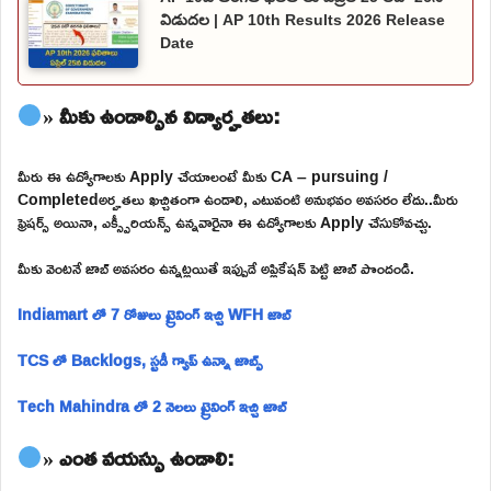
విడుదల | AP 10th Results 2026 Release
Date
» మీకు ఉండాల్సిన విద్యార్హతలు:
మీరు ఈ ఉద్యోగాలకు Apply చేయాలంటే మీకు CA – pursuing /
Completedఅర్హతలు ఖచ్చితంగా ఉండాలి, ఎటువంటి అనుభవం అవసరం లేదు..మీరు
ఫ్రెషర్స్ అయినా, ఎక్స్పీరియన్స్ ఉన్నవారైనా ఈ ఉద్యోగాలకు Apply చేసుకోవచ్చు.
మీకు వెంటనే జాబ్ అవసరం ఉన్నట్లయితే ఇప్పుడే అప్లికేషన్ పెట్టి జాబ్ పొందండి.
Indiamart లో 7 రోజులు ట్రైనింగ్ ఇచ్చి WFH జాబ్
TCS లో Backlogs, స్టడీ గ్యాప్ ఉన్నా జాబ్స్
Tech Mahindra లో 2 నెలలు ట్రైనింగ్ ఇచ్చి జాబ్
» ఎంత వయస్సు ఉండాలి: