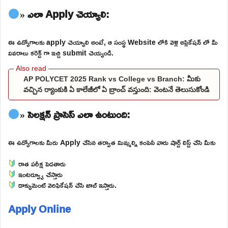
» ఎలా Apply చెయ్యాలి:
ఈ ఉద్యోగాలకు apply చెయ్యాలి అంటే, ఆ సంస్థ Website లోకి వెళ్లి అప్లికేషన్ లో మీ
వివరాలు కరెక్ట్ గా ఇచ్చి submit చెయ్యండి.
AP POLYCET 2025 Rank vs College vs Branch: మీకు
వచ్చిన ర్యాంకుకి ఏ కాలేజీలో ఏ బ్రాంచ్ వస్తుంది: వెంటనే తెలుసుకోండి
» సెలక్షన్ ప్రాసెస్ ఎలా ఉంటుంది:
ఈ ఉద్యోగాలకు మీరు Apply చేసిన తర్వాత మిమ్మల్ని కంపెనీ వారు షార్ట్ లిస్ట్ చేసి మీకు
రాత పరీక్ష పెడతారు
ఇంటర్వ్యూ చేస్తారు
డాక్యుమెంట్ వెరిఫికేషన్ చేసి జాబ్ ఇస్తారు.
Apply Online