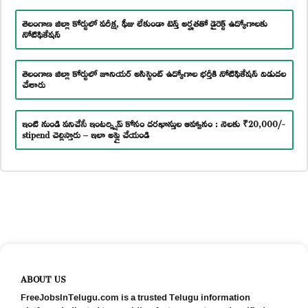
తెలంగాణ జిల్లా కోర్టులో పరీక్ష, ఫీజు లేకుండా టెన్త్ అర్హతతో డైరెక్ట్ ఉద్యోగాలకు
నోటిఫికేషన్
తెలంగాణ జిల్లా కోర్టులో జూనియర్ అసిస్టెంట్ ఉద్యోగాల భర్తీకి నోటిఫికేషన్ విడుదల
చేశారు
ఇంటి నుండి పనిచేసే ఇంటర్న్షిప్ కోసం దరఖాస్తుల ఆహ్వానం : నెలకు ₹20,000/-
stipend చెల్లిస్తారు – ఇలా అప్లై చేయండి
ABOUT US
FreeJobsInTelugu.com is a trusted Telugu information