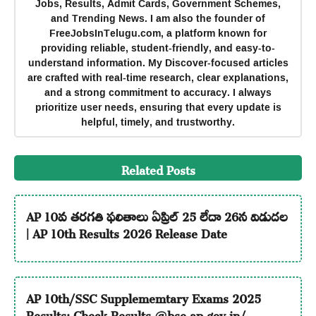
Jobs, Results, Admit Cards, Government Schemes,
and Trending News. I am also the founder of
FreeJobsInTelugu.com, a platform known for
providing reliable, student-friendly, and easy-to-
understand information. My Discover-focused articles
are crafted with real-time research, clear explanations,
and a strong commitment to accuracy. I always
prioritize user needs, ensuring that every update is
helpful, timely, and trustworthy.
Related Posts
AP 10వ తరగతి ఫలితాలు ఏప్రిల్ 25 లేదా 26న విడుదల
| AP 10th Results 2026 Release Date
AP 10th/SSC Supplememtary Exams 2025
Results: Check Results @bse.ap.gov.in/