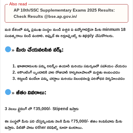
AP 10th/SSC Supplememtary Exams 2025 Results:
Check Results @bse.ap.gov.in/
మన దేశంలో ఉన్న ప్రముఖ సంస్థల నుండి వచ్చిన ఏ ఉద్యోగానికైనా మీకు minmum 18
సంవత్సరాలు నిండి ఉండాలి. అప్పుడే ఈ రిక్రూట్మెంట్స్ కు apply చేసుకోగలరు.
» మీరు చేయవలసిన వర్క్:
ఖాతాదారులకు పన్ను రిటర్న్‌ల తయారీ మరియు సమర్పణలో సహాయం చేయడం
అకౌంటింగ్ బృందానికి వారి రోజువారీ కార్యకలాపాలలో మద్దతు అందించడం
కట్టుబడి ఉండేలా పన్ను చట్టాలు మరియు నిబంధనలపై పరిశోధన నిర్వహించడం
» జీతం వివరాలు:
3 నెలలు ట్రైనింగ్ లో ₹35,000/- Stipend ఇస్తారు
ఈ సంస్థలో మీరు పని చేస్తున్నందుకు నెలకి మీకు ₹75,000/- జీతం కంపెనీవారు మీకు
ఇస్తారు. వీటితో పాటు other బెనిఫిట్స్ కూడా ఉంటాయి.