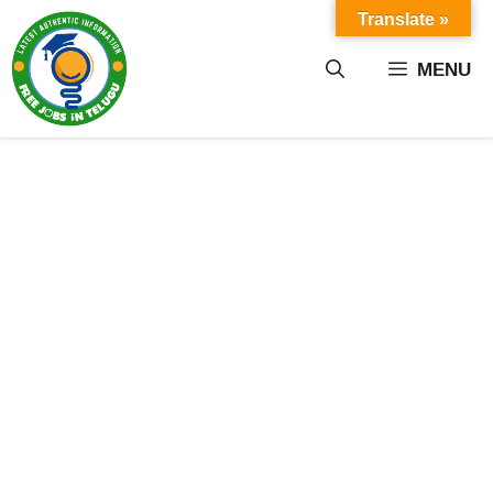
Skip
Translate »
to
content
MENU