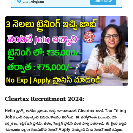
Join Telegram
Join Now
Cleartax Recruitment 2024:
Hello ఫ్రెండ్స్ ఈరోజు ప్రముఖ సంస్థ అయినటువంటి Cleartax నుండి Tax Filling
Jobs భారీ రిక్రూట్మెంట్ విడుదలకావడం జరిగింది. ఈ ఉద్యోగాలకు సంబందించిన
అర్హతలు, అప్లికేషన్ ప్రాసెస్, జీతం, సెలక్షన్ ప్రాసెస్ వంటి పూర్తి వివరాలను ఈ క్రింద ఇచ్చిన
సమాచారం ద్వారా తెలుసుకొని వెంటనే Apply చెయ్యండి మీకు వెంటనే జాబ్ వస్తుంది.