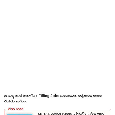
ఈ సంస్థ నుండి మనకుTax Filling Jobs సంబందించిన ఉద్యోగాలను విడుదల
చేయడం జరిగింది.
AP 10వ తరగతి ఫలితాలు ఏప్రిల్ 25 లేదా 26న