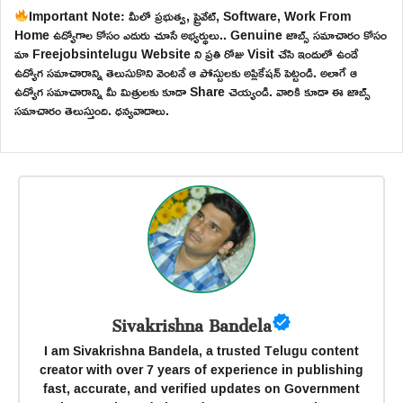
Important Note: మీలో ప్రభుత్వ, ప్రైవేట్, Software, Work From
Home ఉద్యోగాల కోసం ఎదురు చూసే అభ్యర్థులు.. Genuine జాబ్స్ సమాచారం కోసం
మా Freejobsintelugu Website ని ప్రతి రోజు Visit చేసి ఇందులో ఉండే
ఉద్యోగ సమాచారాన్ని తెలుసుకొని వెంటనే ఆ పోస్టులకు అప్లికేషన్ పెట్టండి. అలాగే ఆ
ఉద్యోగ సమాచారాన్ని మీ మిత్రులకు కూడా Share చెయ్యండి. వారికి కూడా ఈ జాబ్స్
సమాచారం తెలుస్తుంది. ధన్యవాదాలు.
Sivakrishna Bandela
I am Sivakrishna Bandela, a trusted Telugu content
creator with over 7 years of experience in publishing
fast, accurate, and verified updates on Government