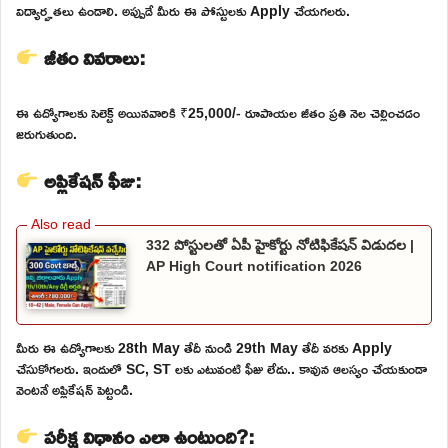
విద్యార్హతలు ఉండాలి. అప్పుడే మీరు ఈ పోస్టులకు Apply చేయగలరు.
జీతం వివరాలు:
ఈ ఉద్యోగాలకు సెలెక్ట్ అయినవారికి ₹25,000/- రూపాయల జీతం ప్రతి నెల చెల్లించడం
జరుగుతుంది.
అప్లికేషన్ ఫీజు:
332 పోస్టులతో ఏపీ హైకోర్టు నోటిఫికేషన్ విడుదల |
AP High Court notification 2026
మీరు ఈ ఉద్యోగాలకు 28th May తేదీ నుండి 29th May తేదీ వరకు Apply
చేసుకోగలరు. ఇందులో SC, ST లకు ఎటువంటి ఫీజు లేదు.. కావున ఆలస్యం చేయకుండా
వెంటనే అప్లికేషన్ పెట్టండి.
పరీక్ష విధానం ఎలా ఉంటుంది?: