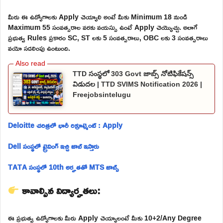
మీరు ఈ ఉద్యోగాలకు Apply చెయ్యాలి అంటే మీకు Minimum 18 నుండి
Maximum 55 సంవత్సరాల వరకు వయస్సు ఉంటే Apply చెయ్యొచ్చు. అలాగే
ప్రభుత్వ Rules ప్రకారం SC, ST లకు 5 సంవత్సరాలు, OBC లకు 3 సంవత్సరాలు
వయో సడలింపు ఉంటుంది.
TTD సంస్థలో 303 Govt జాబ్స్ నోటిఫికేషన్స్
విడుదల | TTD SVIMS Notification 2026 |
Freejobsintelugu
Deloitte చరిత్రలో భారీ రిక్రూట్మెంట్ : Apply
Dell సంస్థలో ట్రైనింగ్ ఇచ్చి జాబ్ ఇస్తారు
TATA సంస్థలో 10th అర్హతతో MTS జాబ్స్
కావాల్సిన విద్యార్హతలు:
ఈ ప్రభుత్వ ఉద్యోగాలకు మీరు Apply చెయ్యాలంటే మీకు 10+2/Any Degree