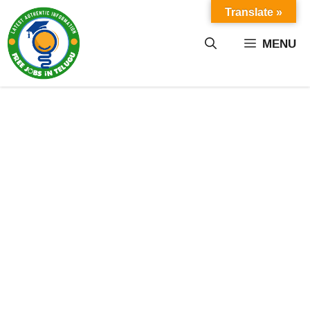
Skip
Translate »
to
content
MENU