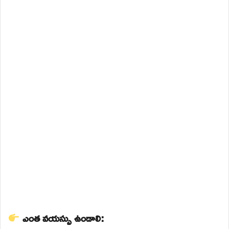
ఎంత వయస్సు ఉండాలి: