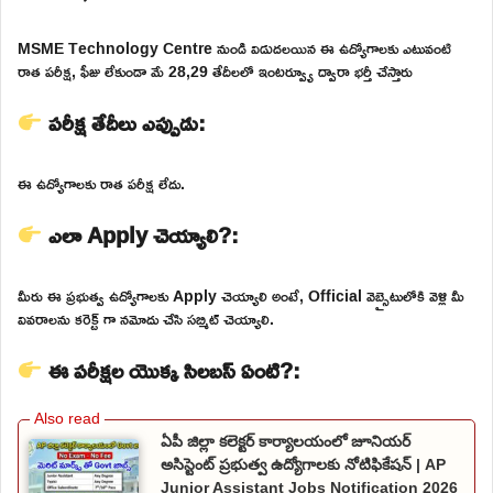
MSME Technology Centre నుండి విడుదలయిన ఈ ఉద్యోగాలకు ఎటువంటి
రాత పరీక్ష, ఫీజు లేకుండా మే 28,29 తేదీలలో ఇంటర్వ్యూ ద్వారా భర్తీ చేస్తారు
పరీక్ష తేదీలు ఎప్పుడు:
ఈ ఉద్యోగాలకు రాత పరీక్ష లేదు.
ఎలా Apply చెయ్యాలి?:
మీరు ఈ ప్రభుత్వ ఉద్యోగాలకు Apply చెయ్యాలి అంటే, Official వెబ్సైటులోకి వెళ్లి మీ
వివరాలను కరెక్ట్ గా నమోదు చేసి సబ్మిట్ చెయ్యాలి.
ఈ పరీక్షల యొక్క సిలబస్ ఏంటి?:
ఏపీ జిల్లా కలెక్టర్ కార్యాలయంలో జూనియర్
అసిస్టెంట్ ప్రభుత్వ ఉద్యోగాలకు నోటిఫికేషన్ | AP
Junior Assistant Jobs Notification 2026