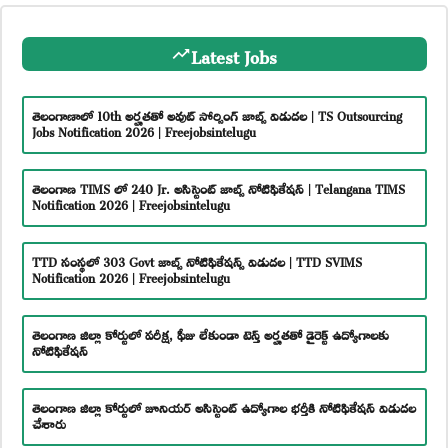
Latest Jobs
తెలంగాణాలో 10th అర్హతతో అవుట్ సోర్సింగ్ జాబ్స్ విడుదల | TS Outsourcing
Jobs Notification 2026 | Freejobsintelugu
తెలంగాణ TIMS లో 240 Jr. అసిస్టెంట్ జాబ్స్ నోటిఫికేషన్ | Telangana TIMS
Notification 2026 | Freejobsintelugu
TTD సంస్థలో 303 Govt జాబ్స్ నోటిఫికేషన్స్ విడుదల | TTD SVIMS
Notification 2026 | Freejobsintelugu
తెలంగాణ జిల్లా కోర్టులో పరీక్ష, ఫీజు లేకుండా టెన్త్ అర్హతతో డైరెక్ట్ ఉద్యోగాలకు
నోటిఫికేషన్
తెలంగాణ జిల్లా కోర్టులో జూనియర్ అసిస్టెంట్ ఉద్యోగాల భర్తీకి నోటిఫికేషన్ విడుదల
చేశారు