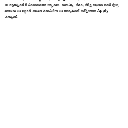
ఈ రిక్రూట్మెంట్ కి సంబందించిన అర్హతలు, వయస్సు, జీతం, పరీక్ష విధానం వంటి పూర్తి
వివరాలు ఈ ఆర్టికల్ చదివిన తెలుసుకొని ఈ గవర్నమెంట్ ఉద్యోగాలకు Apply
చెయ్యండి.