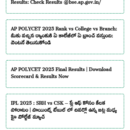
Results: Check Results @bse.ap.gov.in/
AP POLYCET 2025 Rank vs College vs Branch:
మీకు వచ్చిన ర్యాంకుకి ఏ కాలేజీలో ఏ బ్రాంచ్ వస్తుంది:
వెంటనే తెలుసుకోండి
AP POLYCET 2025 Final Results | Download
Scorecard & Results Now
IPL 2025 : SRH vs CSK – ప్లే ఆఫ్ కోసం కీలక
పోరాటం | పాయింట్స్ టేబుల్ లో చివర్లో ఉన్న జట్ల మధ్య
హై వోల్టేజ్ మ్యాచ్