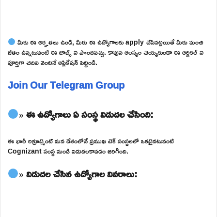
మీకు ఈ అర్హతలు ఉండి, మీరు ఈ ఉద్యోగాలకు apply చేసినట్లయితే మీరు మంచి
జీతం ఉన్నటువంటి ఈ జాబ్స్ ని పొందవచ్చు. కావున ఆలస్యం చెయ్యకుండా ఈ ఆర్టికల్ ని
పూర్తిగా చదివి వెంటనే అప్లికేషన్ పెట్టండి.
Join Our Telegram Group
» ఈ ఉద్యోగాలు ఏ సంస్థ విడుదల చేసింది:
ఈ భారీ రిక్రూట్మెంట్ మన దేశంలోనే ప్రముఖ టెక్ సంస్థలలో ఒకటైనటువంటి
Cognizant సంస్థ నుండి విడుదలకావడం జరిగింది.
» విడుదల చేసిన ఉద్యోగాల వివరాలు: