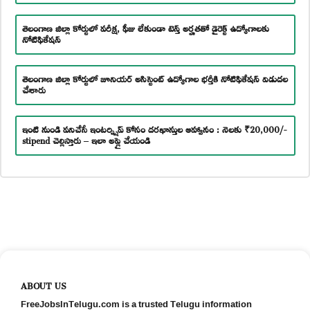
తెలంగాణ జిల్లా కోర్టులో పరీక్ష, ఫీజు లేకుండా టెన్త్ అర్హతతో డైరెక్ట్ ఉద్యోగాలకు
నోటిఫికేషన్
తెలంగాణ జిల్లా కోర్టులో జూనియర్ అసిస్టెంట్ ఉద్యోగాల భర్తీకి నోటిఫికేషన్ విడుదల
చేశారు
ఇంటి నుండి పనిచేసే ఇంటర్న్షిప్ కోసం దరఖాస్తుల ఆహ్వానం : నెలకు ₹20,000/-
stipend చెల్లిస్తారు – ఇలా అప్లై చేయండి
ABOUT US
FreeJobsInTelugu.com is a trusted Telugu information