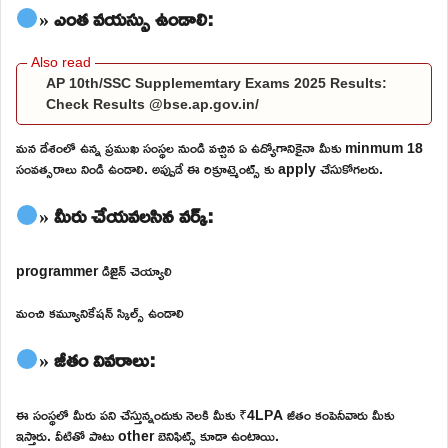
» ఎంత వయస్సు ఉండాలి:
AP 10th/SSC Supplememtary Exams 2025 Results:
Check Results @bse.ap.gov.in/
మన దేశంలో ఉన్న ప్రముఖ సంస్థల నుండి వచ్చిన ఏ ఉద్యోగానికైనా మీకు minmum 18
సంవత్సరాలు నిండి ఉండాలి. అప్పుడే ఈ రిక్రూట్మెంట్స్ కు apply చేసుకోగలరు.
» మీరు చేయవలసిన వర్క్:
programmer డిజైన్ చెయ్యాలి
మంచి కమ్యూనికేషన్ స్కిల్స్ ఉండాలి
» జీతం వివరాలు:
ఈ సంస్థలో మీరు పని చేస్తున్నందుకు నెలకి మీకు ₹4LPA జీతం కంపెనీవారు మీకు
ఇస్తారు. వీటితో పాటు other బెనిఫిట్స్ కూడా ఉంటాయి.