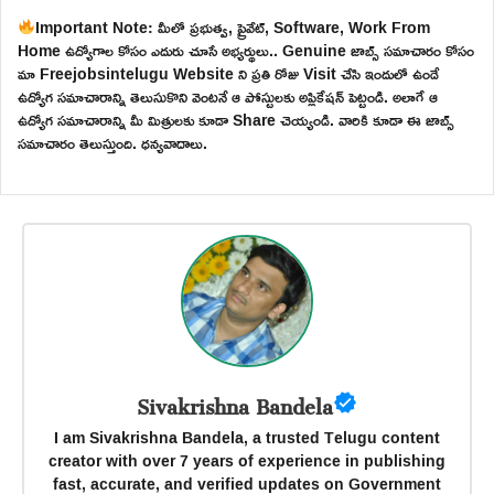
Important Note: మీలో ప్రభుత్వ, ప్రైవేట్, Software, Work From
Home ఉద్యోగాల కోసం ఎదురు చూసే అభ్యర్థులు.. Genuine జాబ్స్ సమాచారం కోసం
మా Freejobsintelugu Website ని ప్రతి రోజు Visit చేసి ఇందులో ఉండే
ఉద్యోగ సమాచారాన్ని తెలుసుకొని వెంటనే ఆ పోస్టులకు అప్లికేషన్ పెట్టండి. అలాగే ఆ
ఉద్యోగ సమాచారాన్ని మీ మిత్రులకు కూడా Share చెయ్యండి. వారికి కూడా ఈ జాబ్స్
సమాచారం తెలుస్తుంది. ధన్యవాదాలు.
Sivakrishna Bandela
I am Sivakrishna Bandela, a trusted Telugu content
creator with over 7 years of experience in publishing
fast, accurate, and verified updates on Government