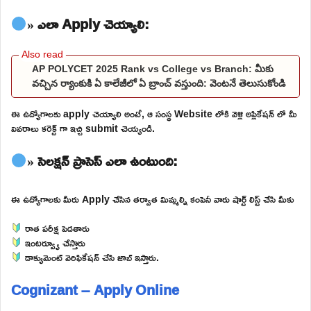
» ఎలా Apply చెయ్యాలి:
AP POLYCET 2025 Rank vs College vs Branch: మీకు
వచ్చిన ర్యాంకుకి ఏ కాలేజీలో ఏ బ్రాంచ్ వస్తుంది: వెంటనే తెలుసుకోండి
ఈ ఉద్యోగాలకు apply చెయ్యాలి అంటే, ఆ సంస్థ Website లోకి వెళ్లి అప్లికేషన్ లో మీ
వివరాలు కరెక్ట్ గా ఇచ్చి submit చెయ్యండి.
» సెలక్షన్ ప్రాసెస్ ఎలా ఉంటుంది:
ఈ ఉద్యోగాలకు మీరు Apply చేసిన తర్వాత మిమ్మల్ని కంపెనీ వారు షార్ట్ లిస్ట్ చేసి మీకు
రాత పరీక్ష పెడతారు
ఇంటర్వ్యూ చేస్తారు
డాక్యుమెంట్ వెరిఫికేషన్ చేసి జాబ్ ఇస్తారు.
Cognizant – Apply Online