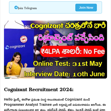
Join Telegram
Join Now
Cognizant Recruitment 2024:
Hello ఫ్రెండ్స్ ఈరోజు ప్రముఖ సంస్థ అయినటువంటి Cognizant నుండి
Programmer Analyst Trainee భారీ రిక్రూట్మెంట్ విడుదలకావడం జరిగింది. ఈ
ఉద్యోగాలకు సంబందించిన అర్హతలు, అప్లికేషన్ ప్రాసెస్, జీతం, సెలక్షన్ ప్రాసెస్ వంటి పూర్తి