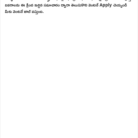
వివరాలను ఈ క్రింద ఇచ్చిన సమాచారం ద్వారా తెలుసుకొని వెంటనే Apply చెయ్యండి
మీకు వెంటనే జాబ్ వస్తుంది.