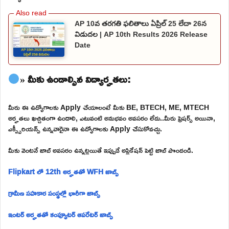
AP 10వ తరగతి ఫలితాలు ఏప్రిల్ 25 లేదా 26న
విడుదల | AP 10th Results 2026 Release
Date
» మీకు ఉండాల్సిన విద్యార్హతలు:
మీరు ఈ ఉద్యోగాలకు Apply చేయాలంటే మీకు BE, BTECH, ME, MTECH
అర్హతలు ఖచ్చితంగా ఉండాలి, ఎటువంటి అనుభవం అవసరం లేదు..మీరు ఫ్రెషర్స్ అయినా,
ఎక్స్పీరియన్స్ ఉన్నవారైనా ఈ ఉద్యోగాలకు Apply చేసుకోవచ్చు.
మీకు వెంటనే జాబ్ అవసరం ఉన్నట్లయితే ఇప్పుడే అప్లికేషన్ పెట్టి జాబ్ పొందండి.
Flipkart లో 12th అర్హతతో WFH జాబ్స్
గ్రామీణ సహకార సంస్థల్లో భారీగా జాబ్స్
ఇంటర్ అర్హతతో కంప్యూటర్ ఆపరేటర్ జాబ్స్