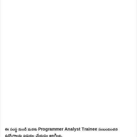
ఈ సంస్థ నుండి మనకు Programmer Analyst Trainee సంబందించిన
ఉద్యోగాలను విడుదల చేయడం జరిగింది.