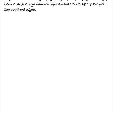
వివరాలను ఈ క్రింద ఇచ్చిన సమాచారం ద్వారా తెలుసుకొని వెంటనే Apply చెయ్యండి
మీకు వెంటనే జాబ్ వస్తుంది.