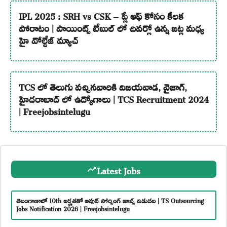
IPL 2025 : SRH vs CSK – ప్లే ఆఫ్ కోసం కీలక
పోరాటం | పాయింట్స్ టేబుల్ లో చివర్లో ఉన్న జట్ల మధ్య
హై వోల్టేజ్ మ్యాచ్
TCS లో తెలుగు వచ్చినవారికి విజయవాడ, వైజాగ్,
హైదరాబాద్ లో ఉద్యోగాలు | TCS Recruitment 2024
| Freejobsintelugu
Latest Jobs
తెలంగాణాలో 10th అర్హతతో అవుట్ సోర్సింగ్ జాబ్స్ విడుదల | TS Outsourcing
Jobs Notification 2026 | Freejobsintelugu