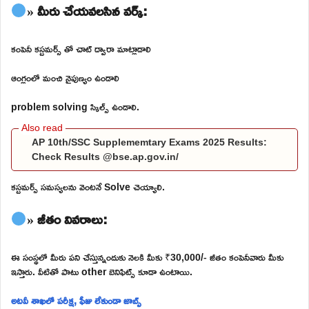
» మీరు చేయవలసిన వర్క్:
కంపెనీ కస్టమర్స్ తో చాట్ ద్వారా మాట్లాడాలి
ఆంగ్లంలో మంచి నైపుణ్యం ఉండాలి
problem solving స్కిల్స్ ఉండాలి.
AP 10th/SSC Supplememtary Exams 2025 Results:
Check Results @bse.ap.gov.in/
కస్టమర్స్ సమస్యలను వెంటనే Solve చెయ్యాలి.
» జీతం వివరాలు:
ఈ సంస్థలో మీరు పని చేస్తున్నందుకు నెలకి మీకు ₹30,000/- జీతం కంపెనీవారు మీకు
ఇస్తారు. వీటితో పాటు other బెనిఫిట్స్ కూడా ఉంటాయి.
అటవీ శాఖలో పరీక్ష, ఫీజు లేకుండా జాబ్స్