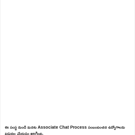
ఈ సంస్థ నుండి మనకు Associate Chat Process సంబందించిన ఉద్యోగాలను
విడుదల చేయడం జరిగింది.