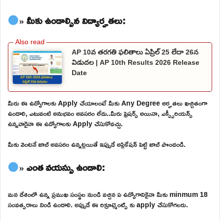
» మీకు ఉండాల్సిన విద్యార్హతలు:
AP 10వ తరగతి ఫలితాలు ఏప్రిల్ 25 లేదా 26న
విడుదల | AP 10th Results 2026 Release
Date
మీరు ఈ ఉద్యోగాలకు Apply చేయాలంటే మీకు Any Degree అర్హతలు ఖచ్చితంగా
ఉండాలి, ఎటువంటి అనుభవం అవసరం లేదు..మీరు ఫ్రెషర్స్ అయినా, ఎక్స్పీరియన్స్
ఉన్నవారైనా ఈ ఉద్యోగాలకు Apply చేసుకోవచ్చు.
మీకు వెంటనే జాబ్ అవసరం ఉన్నట్లయితే ఇప్పుడే అప్లికేషన్ పెట్టి జాబ్ పొందండి.
» ఎంత వయస్సు ఉండాలి:
మన దేశంలో ఉన్న ప్రముఖ సంస్థల నుండి వచ్చిన ఏ ఉద్యోగానికైనా మీకు minmum 18
సంవత్సరాలు నిండి ఉండాలి. అప్పుడే ఈ రిక్రూట్మెంట్స్ కు apply చేసుకోగలరు.