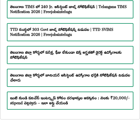
తెలంగాణ TIMS లో 240 Jr. అసిస్టెంట్ జాబ్స్ నోటిఫికేషన్ | Telangana TIMS
Notification 2026 | Freejobsintelugu
TTD సంస్థలో 303 Govt జాబ్స్ నోటిఫికేషన్స్ విడుదల | TTD SVIMS
Notification 2026 | Freejobsintelugu
తెలంగాణ జిల్లా కోర్టులో పరీక్ష, ఫీజు లేకుండా టెన్త్ అర్హతతో డైరెక్ట్ ఉద్యోగాలకు
నోటిఫికేషన్
తెలంగాణ జిల్లా కోర్టులో జూనియర్ అసిస్టెంట్ ఉద్యోగాల భర్తీకి నోటిఫికేషన్ విడుదల
చేశారు
ఇంటి నుండి పనిచేసే ఇంటర్న్షిప్ కోసం దరఖాస్తుల ఆహ్వానం : నెలకు ₹20,000/-
stipend చెల్లిస్తారు – ఇలా అప్లై చేయండి