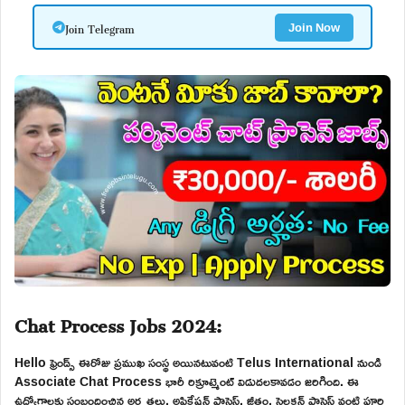
Join Telegram
Join Now
Chat Process Jobs 2024:
Hello ఫ్రెండ్స్ ఈరోజు ప్రముఖ సంస్థ అయినటువంటి Telus International నుండి
Associate Chat Process భారీ రిక్రూట్మెంట్ విడుదలకావడం జరిగింది. ఈ
ఉద్యోగాలకు సంబందించిన అర్హతలు, అప్లికేషన్ ప్రాసెస్, జీతం, సెలక్షన్ ప్రాసెస్ వంటి పూర్తి