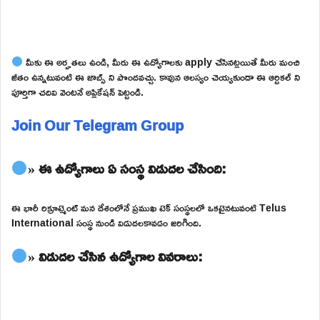
మీకు ఈ అర్హతలు ఉండి, మీరు ఈ ఉద్యోగాలకు apply చేసినట్లయితే మీరు మంచి
జీతం ఉన్నటువంటి ఈ జాబ్స్ ని పొందవచ్చు. కావున ఆలస్యం చెయ్యకుండా ఈ ఆర్టికల్ ని
పూర్తిగా చదివి వెంటనే అప్లికేషన్ పెట్టండి.
Join Our Telegram Group
» ఈ ఉద్యోగాలు ఏ సంస్థ విడుదల చేసింది:
ఈ భారీ రిక్రూట్మెంట్ మన దేశంలోనే ప్రముఖ టెక్ సంస్థలలో ఒకటైనటువంటి Telus
International సంస్థ నుండి విడుదలకావడం జరిగింది.
» విడుదల చేసిన ఉద్యోగాల వివరాలు: