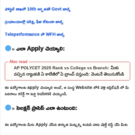
పోస్టల్ శాఖలో 10th అర్హతతో Govt జాబ్స్
గ్రంధాలయాల్లో పరీక్ష, ఫీజు లేకుండా జాబ్స్
Teleperformance లో WFH జాబ్స్
» ఎలా Apply చెయ్యాలి:
AP POLYCET 2025 Rank vs College vs Branch: మీకు
వచ్చిన ర్యాంకుకి ఏ కాలేజీలో ఏ బ్రాంచ్ వస్తుంది: వెంటనే తెలుసుకోండి
ఈ ఉద్యోగాలకు apply చెయ్యాలి అంటే, ఆ సంస్థ Website లోకి వెళ్లి అప్లికేషన్ లో మీ
వివరాలు కరెక్ట్ గా ఇచ్చి submit చెయ్యండి.
» సెలక్షన్ ప్రాసెస్ ఎలా ఉంటుంది:
ఈ ఉద్యోగాలకు మీరు Apply చేసిన తర్వాత మిమ్మల్ని కంపెనీ వారు షార్ట్ లిస్ట్ చేసి మీకు