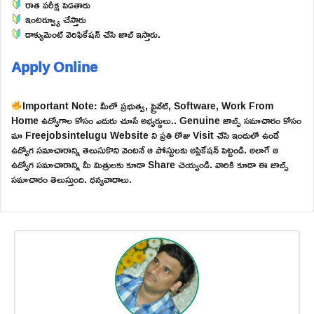
రాత పరీక్ష పెడతారు
ఇంటర్వ్యూ చేస్తారు
డాక్యుమెంట్ వెరిఫికేషన్ చేసి జాబ్ ఇస్తారు.
Apply Online
Important Note: మీలో ప్రభుత్వ, ప్రైవేట్, Software, Work From
Home ఉద్యోగాల కోసం ఎదురు చూసే అభ్యర్థులు.. Genuine జాబ్స్ సమాచారం కోసం
మా Freejobsintelugu Website ని ప్రతి రోజు Visit చేసి ఇందులో ఉండే
ఉద్యోగ సమాచారాన్ని తెలుసుకొని వెంటనే ఆ పోస్టులకు అప్లికేషన్ పెట్టండి. అలాగే ఆ
ఉద్యోగ సమాచారాన్ని మీ మిత్రులకు కూడా Share చెయ్యండి. వారికి కూడా ఈ జాబ్స్
సమాచారం తెలుస్తుంది. ధన్యవాదాలు.