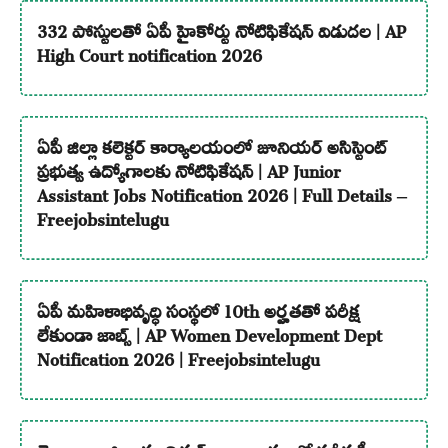
332 పోస్టులతో ఏపీ హైకోర్టు నోటిఫికేషన్ విడుదల | AP
High Court notification 2026
ఏపీ జిల్లా కలెక్టర్ కార్యాలయంలో జూనియర్ అసిస్టెంట్
ప్రభుత్వ ఉద్యోగాలకు నోటిఫికేషన్ | AP Junior
Assistant Jobs Notification 2026 | Full Details –
Freejobsintelugu
ఏపీ మహిళాభివృద్ధి సంస్థలో 10th అర్హతతో పరీక్ష
లేకుండా జాబ్స్ | AP Women Development Dept
Notification 2026 | Freejobsintelugu