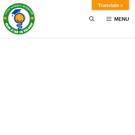
Skip
Translate »
to
content
MENU