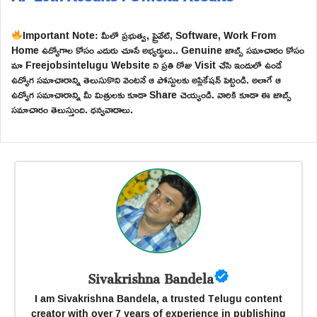
Important Note: మీలో ప్రభుత్వ, ప్రైవేట్, Software, Work From
Home ఉద్యోగాల కోసం ఎదురు చూసే అభ్యర్థులు.. Genuine జాబ్స్ సమాచారం కోసం
మా Freejobsintelugu Website ని ప్రతి రోజు Visit చేసి ఇందులో ఉండే
ఉద్యోగ సమాచారాన్ని తెలుసుకొని వెంటనే ఆ పోస్టులకు అప్లికేషన్ పెట్టండి. అలాగే ఆ
ఉద్యోగ సమాచారాన్ని మీ మిత్రులకు కూడా Share చెయ్యండి. వారికి కూడా ఈ జాబ్స్
సమాచారం తెలుస్తుంది. ధన్యవాదాలు.
Sivakrishna Bandela
I am Sivakrishna Bandela, a trusted Telugu content
creator with over 7 years of experience in publishing