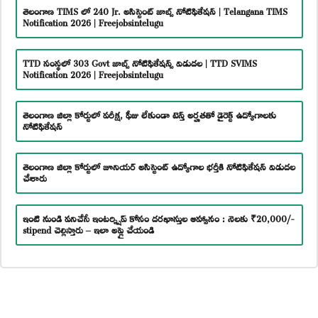
తెలంగాణ TIMS లో 240 Jr. అసిస్టెంట్ జాబ్స్ నోటిఫికేషన్ | Telangana TIMS
Notification 2026 | Freejobsintelugu
TTD సంస్థలో 303 Govt జాబ్స్ నోటిఫికేషన్స్ విడుదల | TTD SVIMS
Notification 2026 | Freejobsintelugu
తెలంగాణ జిల్లా కోర్టులో పరీక్ష, ఫీజు లేకుండా టెన్త్ అర్హతతో డైరెక్ట్ ఉద్యోగాలకు
నోటిఫికేషన్
తెలంగాణ జిల్లా కోర్టులో జూనియర్ అసిస్టెంట్ ఉద్యోగాల భర్తీకి నోటిఫికేషన్ విడుదల
చేశారు
ఇంటి నుండి పనిచేసే ఇంటర్న్షిప్ కోసం దరఖాస్తుల ఆహ్వానం : నెలకు ₹20,000/-
stipend చెల్లిస్తారు – ఇలా అప్లై చేయండి