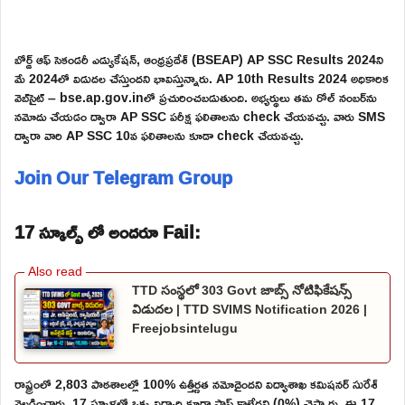
బోర్డ్ ఆఫ్ సెకండరీ ఎడ్యుకేషన్, ఆంధ్రప్రదేశ్ (BSEAP) AP SSC Results 2024ని
మే 2024లో విడుదల చేస్తుందని భావిస్తున్నారు. AP 10th Results 2024 అధికారిక
వెబ్‌సైట్ – bse.ap.gov.inలో ప్రచురించబడుతుంది. అభ్యర్థులు తమ రోల్ నంబర్‌ను
నమోదు చేయడం ద్వారా AP SSC పరీక్ష ఫలితాలను check చేయవచ్చు. వారు SMS
ద్వారా వారి AP SSC 10వ ఫలితాలను కూడా check చేయవచ్చు.
Join Our Telegram Group
17 స్కూల్స్ లో అందరూ Fail:
TTD సంస్థలో 303 Govt జాబ్స్ నోటిఫికేషన్స్
విడుదల | TTD SVIMS Notification 2026 |
Freejobsintelugu
రాష్ట్రంలో 2,803 పాఠశాలల్లో 100% ఉత్తీర్ణత నమోదైందని విద్యాశాఖ కమిషనర్ సురేశ్
వెల్లడించారు. 17 స్కూళ్లలో ఒక్క విద్యార్థి కూడా పాస్ కాలేదని (0%) చెప్పారు. ఈ 17