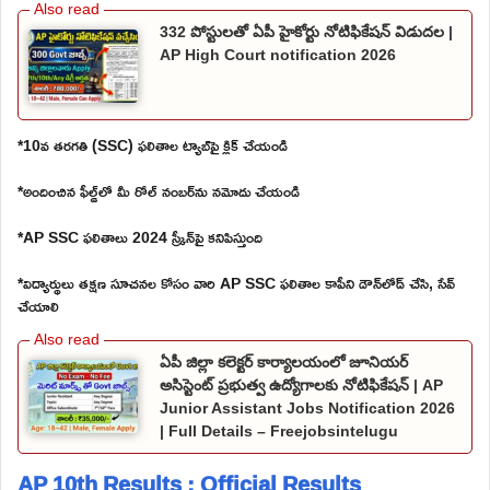
332 పోస్టులతో ఏపీ హైకోర్టు నోటిఫికేషన్ విడుదల |
AP High Court notification 2026
*10వ తరగతి (SSC) ఫలితాల ట్యాబ్‌పై క్లిక్ చేయండి
*అందించిన ఫీల్డ్‌లో మీ రోల్ నంబర్‌ను నమోదు చేయండి
*AP SSC ఫలితాలు 2024 స్క్రీన్‌పై కనిపిస్తుంది
*విద్యార్థులు తక్షణ సూచనల కోసం వారి AP SSC ఫలితాల కాపీని డౌన్‌లోడ్ చేసి, సేవ్
చేయాలి
ఏపీ జిల్లా కలెక్టర్ కార్యాలయంలో జూనియర్
అసిస్టెంట్ ప్రభుత్వ ఉద్యోగాలకు నోటిఫికేషన్ | AP
Junior Assistant Jobs Notification 2026
| Full Details – Freejobsintelugu
AP 10th Results : Official Results