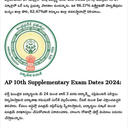
స్కూళ్లలో ఒకే ఒక్క ప్రభుత్వ పాఠశాల ఉందన్నారు. ఇక 96.37% ఉత్తీర్ణతతో పార్వతీపురం
మన్యం జిల్లా తొలి, 62.47%తో కర్నూలు జిల్లా చివరిస్థానాల్లో నిలిచాయి.
AP 10th Supplementary Exam Dates 2024:
టెన్త్ ఫెయిలైన విద్యార్థులకు మే 24 నుంచి జూన్ 3 వరకు అడ్వాన్స్డ్ సప్లిమెంటరీ పరీక్షలు
నిర్వహిస్తామని విద్యాశాఖ కమిషనర్ సురేశ్ వెల్లడించారు. రేపటి నుంచి ఫీజు చెల్లించవచ్చని
తెలిపారు. కేవలం ఆన్లైన్లో మాత్రమే అప్లికేషన్లు స్వీకరిస్తామని, విద్యార్థులు స్కూల్ నుంచి
మాత్రమే దరఖాస్తులు చేసుకోవాలని సూచించారు. నాలుగు రోజుల్లో షార్ట్ మెమోలు విడుదల
చేస్తామన్నారు.