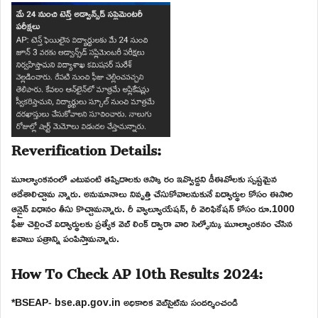
Reverification Details:
మూల్యాంకనంలో ఎటువంటి తప్పిదాలకు ఆస్కా రం ఇవ్వొద్దని డీఈవోలకు స్పష్టమైన
ఆదేశాలిచ్చామ న్నారు. అనుమానాలు నివృత్తి చేసుకోవాలనుకునే విద్యార్థుల కోసం ఈసారి
ఆన్లైన్ విధానం తీసు కొచ్చామన్నారు. రీ వ్యాల్యూయేషన్, రీ వెరిఫికేషన్ కోసం రూ.1000
ఫీజు చెల్లించే విద్యార్థులకు ప్రత్యేక వెబ్ లింక్ ద్వారా వారి సెల్ఫోన్కు మూల్యాంకనం చేసిన
జవాబు పత్రాన్ని పంపిస్తామన్నారు.
How To Check AP 10th Results 2024:
*BSEAP- bse.ap.gov.in అధికారిక వెబ్‌సైట్‌ను సందర్శించండి