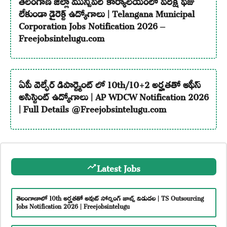
తెలంగాణ జిల్లా మున్సిపల్ కార్యాలయంలో పరీక్ష ఫీజు
లేకుండా డైరెక్ట్ ఉద్యోగాలు | Telangana Municipal
Corporation Jobs Notification 2026 –
Freejobsintelugu.com
ఏపీ వెల్ఫేర్ డిపార్ట్మెంట్ లో 10th/10+2 అర్హతతో ఆఫీస్
అసిస్టెంట్ ఉద్యోగాలు | AP WDCW Notification 2026
| Full Details @Freejobsintelugu.com
Latest Jobs
తెలంగాణాలో 10th అర్హతతో అవుట్ సోర్సింగ్ జాబ్స్ విడుదల | TS Outsourcing
Jobs Notification 2026 | Freejobsintelugu