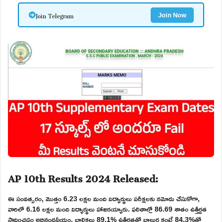
Join Telegram
Join Now
AP 10th Results 2024 Released:
ఈ సంవత్సరం, మొత్తం 6.23 లక్షల మంది విద్యార్థులు పరీక్షలకు నమోదు చేసుకోగా,
వారిలో 6.16 లక్షల మంది విద్యార్థులు హాజరయ్యారు. ఫలితాల్లో 86.69 శాతం ఉత్తీర్ణత
సాధించడం అభినందనీయం. బాలికలు 89.1% ఉత్తీర్ణతతో బాలుర కంటే 84.3%తో