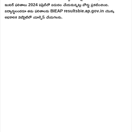
ఇంటర్ ఫలితాలు 2024 ఏప్రిల్‌లో విడుదల చేయనున్నట్లు బోర్డు ప్రకటించింది.
విద్యార్థులందరూ తమ ఫలితాలను BIEAP resultsbie.ap.gov.in యొక్క
అధికారిక వెబ్‌సైట్‌లో యాక్సెస్ చేయగలరు.