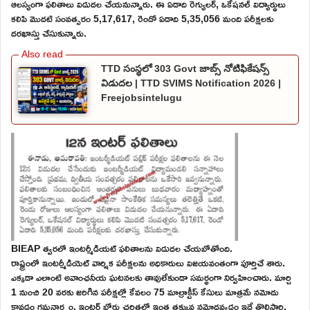
ఆలస్యంగా ఫలితాలు విడుదల చేయనున్నారు. ఈ ఏడాది రెగ్యులర్, ఒకేషనల్ విద్యార్థులు
కలిపి మొదటి సంవత్సరం 5,17,617, రెండో ఏడాది 5,35,056 మంది పరీక్షలకు
దరఖాస్తు చేసుకున్నారు.
TTD సంస్థలో 303 Govt జాబ్స్ నోటిఫికేషన్స్
విడుదల | TTD SVIMS Notification 2026 |
Freejobsintelugu
BIEAP త్వరలో ఇంటర్మీడియట్ ఫలితాలను విడుదల చేయబోతోంది.
రాష్ట్రంలో ఇంటర్మీడియెట్ వార్షిక పరీక్షలను అధికారులు విజయవంతంగా పూర్తిచే శారు.
ఎక్కడా ఎలాంటి అవాంఛనీయ ఘటనలకు తావులేకుండా సమర్థంగా నిర్వహించారు. మార్చి
1 నుంచి 20 వరకు జరిగిన పరీక్షల్లో కేవలం 75 మాల్రాక్టీస్ కేసులు మాత్రమే నమోదు
కావడం గమనార్హం. ఇంటర్ బోర్డు చరిత్రలో ఇంత తక్కువ నమోదవ్వడం ఇదే తొలిసారి.