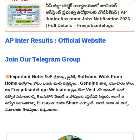
ఏపీ జిల్లా కలెక్టర్ కార్యాలయంలో జూనియర్
అసిస్టెంట్ ప్రభుత్వ ఉద్యోగాలకు నోటిఫికేషన్ | AP
Junior Assistant Jobs Notification 2026
| Full Details – Freejobsintelugu
AP Inter Results : Official Website
Join Our Telegram Group
Important Note: మీలో ప్రభుత్వ, ప్రైవేట్, Software, Work From
Home ఉద్యోగాల కోసం ఎదురు చూసే అభ్యర్థులు.. Genuine జాబ్స్ సమాచారం కోసం
మా Freejobsintelugu Website ని ప్రతి రోజు Visit చేసి ఇందులో ఉండే
ఉద్యోగ సమాచారాన్ని తెలుసుకొని వెంటనే ఆ పోస్టులకు అప్లికేషన్ పెట్టండి. అలాగే ఆ
ఉద్యోగ సమాచారాన్ని మీ మిత్రులకు కూడా Share చెయ్యండి. వారికి కూడా ఈ జాబ్స్
సమాచారం తెలుస్తుంది. ధన్యవాదాలు.