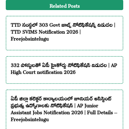
Related Posts
TTD సంస్థలో 303 Govt జాబ్స్ నోటిఫికేషన్స్ విడుదల |
TTD SVIMS Notification 2026 |
Freejobsintelugu
332 పోస్టులతో ఏపీ హైకోర్టు నోటిఫికేషన్ విడుదల | AP
High Court notification 2026
ఏపీ జిల్లా కలెక్టర్ కార్యాలయంలో జూనియర్ అసిస్టెంట్
ప్రభుత్వ ఉద్యోగాలకు నోటిఫికేషన్ | AP Junior
Assistant Jobs Notification 2026 | Full Details –
Freejobsintelugu