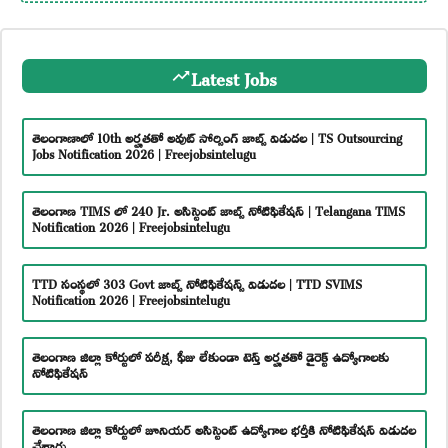
Latest Jobs
తెలంగాణాలో 10th అర్హతతో అవుట్ సోర్సింగ్ జాబ్స్ విడుదల | TS Outsourcing
Jobs Notification 2026 | Freejobsintelugu
తెలంగాణ TIMS లో 240 Jr. అసిస్టెంట్ జాబ్స్ నోటిఫికేషన్ | Telangana TIMS
Notification 2026 | Freejobsintelugu
TTD సంస్థలో 303 Govt జాబ్స్ నోటిఫికేషన్స్ విడుదల | TTD SVIMS
Notification 2026 | Freejobsintelugu
తెలంగాణ జిల్లా కోర్టులో పరీక్ష, ఫీజు లేకుండా టెన్త్ అర్హతతో డైరెక్ట్ ఉద్యోగాలకు
నోటిఫికేషన్
తెలంగాణ జిల్లా కోర్టులో జూనియర్ అసిస్టెంట్ ఉద్యోగాల భర్తీకి నోటిఫికేషన్ విడుదల
చేశారు