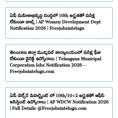
ఏపీ మహిళాభివృద్ధి సంస్థలో 10th అర్హతతో పరీక్ష
లేకుండా జాబ్స్ | AP Women Development Dept
Notification 2026 | Freejobsintelugu
తెలంగాణ జిల్లా మున్సిపల్ కార్యాలయంలో పరీక్ష ఫీజు
లేకుండా డైరెక్ట్ ఉద్యోగాలు | Telangana Municipal
Corporation Jobs Notification 2026 –
Freejobsintelugu.com
ఏపీ వెల్ఫేర్ డిపార్ట్మెంట్ లో 10th/10+2 అర్హతతో ఆఫీస్
అసిస్టెంట్ ఉద్యోగాలు | AP WDCW Notification 2026
| Full Details @Freejobsintelugu.com