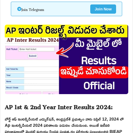
Join Telegram
Join Now
AP 1st & 2nd Year Inter Results 2024:
బోర్డ్ ఆఫ్ ఇంటర్మీడియట్ ఎడ్యుకేషన్, ఆంధ్రప్రదేశ్ ప్రభుత్వం వారు ఏప్రిల్ 12, 2024 లో
Ap ఇంటర్మీడియట్ 2024 ఫలితాలను విడుదల చేయనుంది. అయితే ఇటీవలి
పరిణామాలలో మొదటి మరియు రెండవ సంవత్సరం పరీక్షలకు సంబంధించిన BIEAP