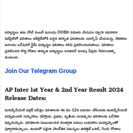
విద్యార్థులు తమ రోల్ నంబర్ మరియు DOBని నమోదు చేయడం ద్వారా అధికారిక
వెబ్‌సైట్‌లో ఫలితాలు ఆన్‌లైన్‌లోకి వచ్చిన తర్వాత ఫలితాలను యాక్సెస్ చేయవచ్చు. సాధారణ
మరియు ఒకేషనల్ స్ట్రీమ్ విద్యార్థుల ఫలితాలు కలిసి ప్రకటించబడతాయి. ఫలితాలు
ప్రకటించిన కొద్ది రోజుల తర్వాత విద్యార్థులు ఒరిజినల్ మార్కు షీట్లను సేకరించాల్సి
ఉంటుంది.
Join Our Telegram Group
AP Inter 1st Year & 2nd Year Result 2024
Release Dates:
ఇంటర్మీడియట్ పబ్లిక్ పరీక్షల ఫలితాలను ఈ నెల 12న విడుదల చేసేందుకు ఇంటర్మీడియట్
విద్యామండలి సన్నాహాలు చేస్తోంది. ప్రథమ, ద్వితీయ సంవత్సరం ఫలితాలను ఒకేసారి
ఇవ్వనున్నారు. ఫలితాలకు సంబంధించిన అంతర్గత పనులు బుధవారం మధ్యాహ్నంతో
పూర్తికానున్నాయి. ఇందులో ఏవైనా సాంకేతిక సమస్యలు తలెత్తితే ఒకటి, రెండు రోజులు