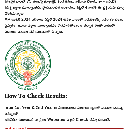
హాజరైన వారిలో 75 మందిపై మాల్రాక్టీస్ కింద కేసులు నమోదు చేశారు. కాగా ఇప్పటికే
పరీక్ష పత్రాల మూల్యాంకనం ప్రారంభించిన అధికారులు ఏప్రిల్ 4 నాటికి ఈ ప్రక్రియను పూర్తి
చేయనున్నారు.
AP ఇంటర్ 2024 ఫలితాలు ఏప్రిల్ 2024 చివరి వారంలో విడుదలయ్యే అవకాశం ఉంది.
ప్రస్తుతం, జవాబు పత్రాల మూల్యాంకనం కొనసాగుతోంది. ఆ తర్వాత రెండో వారంలో
ఫలితాలు విడుదల చేసే యోచనలో ఉన్నారు.
How To Check Results:
Inter 1st Year & 2nd Year కు సంబంధించిన ఫలితాలు త్వరలో విడుదల కానున్న
నేపథ్యంలో
అప్‌డేట్‌గా ఉండటానికి ఈ క్రింది Websites ని డైలీ Check చేస్తూ ఉండండి.