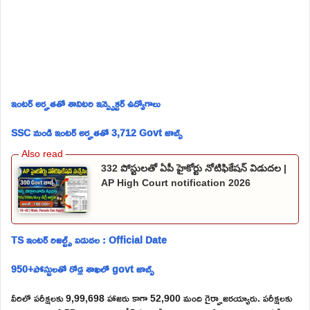
ఇంటర్ అర్హతతో శానిటరి ఇన్స్పెక్టర్ ఉద్యోగాలు
SSC నుండి ఇంటర్ అర్హతతో 3,712 Govt జాబ్స్
332 పోస్టులతో ఏపీ హైకోర్టు నోటిఫికేషన్ విడుదల |
AP High Court notification 2026
TS ఇంటర్ రిజల్ట్స్ విడుదల : Official Date
950+పోస్టులతో రోడ్ల శాఖలో govt జాబ్స్
వీరిలో పరీక్షలకు 9,99,698 హాజరు కాగా 52,900 మంది గైర్హాజరయ్యారు. పరీక్షలకు