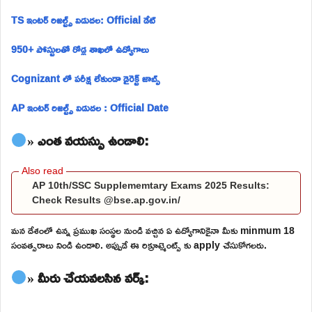
TS ఇంటర్ రిజల్ట్స్ విడుదల: Official డేట్
950+ పోస్టులతో రోడ్ల శాఖలో ఉద్యోగాలు
Cognizant లో పరీక్ష లేకుండా డైరెక్ట్ జాబ్స్
AP ఇంటర్ రిజల్ట్స్ విడుదల : Official Date
» ఎంత వయస్సు ఉండాలి:
AP 10th/SSC Supplememtary Exams 2025 Results:
Check Results @bse.ap.gov.in/
మన దేశంలో ఉన్న ప్రముఖ సంస్థల నుండి వచ్చిన ఏ ఉద్యోగానికైనా మీకు minmum 18
సంవత్సరాలు నిండి ఉండాలి. అప్పుడే ఈ రిక్రూట్మెంట్స్ కు apply చేసుకోగలరు.
» మీరు చేయవలసిన వర్క్: