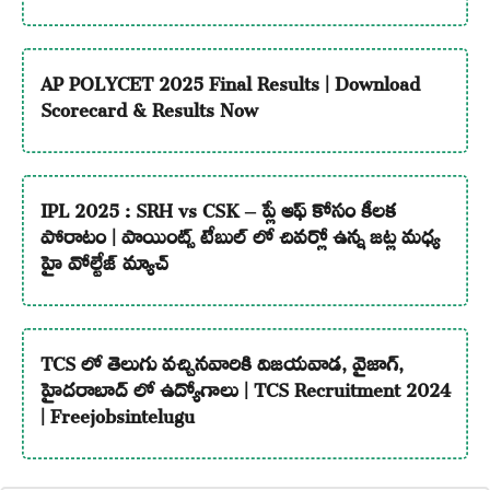
AP POLYCET 2025 Final Results | Download
Scorecard & Results Now
IPL 2025 : SRH vs CSK – ప్లే ఆఫ్ కోసం కీలక
పోరాటం | పాయింట్స్ టేబుల్ లో చివర్లో ఉన్న జట్ల మధ్య
హై వోల్టేజ్ మ్యాచ్
TCS లో తెలుగు వచ్చినవారికి విజయవాడ, వైజాగ్,
హైదరాబాద్ లో ఉద్యోగాలు | TCS Recruitment 2024
| Freejobsintelugu