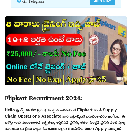
Join Telegram
Join Now
Flipkart Recruitment 2024:
Hello ఫ్రెండ్స్ ఈరోజు ప్రముఖ సంస్థ అయినటువంటి Flipkart నుండి Supply
Chain Operations Associate భారీ రిక్రూట్మెంట్ విడుదలకావడం జరిగింది. ఈ
ఉద్యోగాలకు సంబందించిన అర్హతలు, అప్లికేషన్ ప్రాసెస్, జీతం, సెలక్షన్ ప్రాసెస్ వంటి పూర్తి
వివరాలను ఈ క్రింద ఇచ్చిన సమాచారం ద్వారా తెలుసుకొని వెంటనే Apply చెయ్యండి