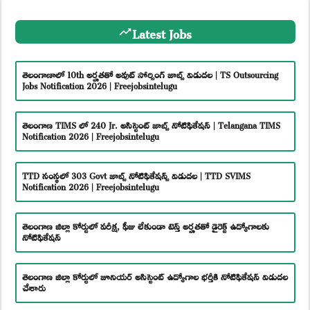
Latest Jobs
తెలంగాణాలో 10th అర్హతతో అవుట్ సోర్సింగ్ జాబ్స్ విడుదల | TS Outsourcing
Jobs Notification 2026 | Freejobsintelugu
తెలంగాణ TIMS లో 240 Jr. అసిస్టెంట్ జాబ్స్ నోటిఫికేషన్ | Telangana TIMS
Notification 2026 | Freejobsintelugu
TTD సంస్థలో 303 Govt జాబ్స్ నోటిఫికేషన్స్ విడుదల | TTD SVIMS
Notification 2026 | Freejobsintelugu
తెలంగాణ జిల్లా కోర్టులో పరీక్ష, ఫీజు లేకుండా టెన్త్ అర్హతతో డైరెక్ట్ ఉద్యోగాలకు
నోటిఫికేషన్
తెలంగాణ జిల్లా కోర్టులో జూనియర్ అసిస్టెంట్ ఉద్యోగాల భర్తీకి నోటిఫికేషన్ విడుదల
చేశారు