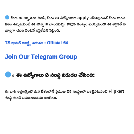
మీకు ఈ అర్హతలు ఉండి, మీరు ఈ ఉద్యోగాలకు apply చేసినట్లయితే మీరు మంచి
జీతం ఉన్నటువంటి ఈ జాబ్స్ ని పొందవచ్చు. కావున ఆలస్యం చెయ్యకుండా ఈ ఆర్టికల్ ని
పూర్తిగా చదివి వెంటనే అప్లికేషన్ పెట్టండి.
TS ఇంటర్ రిజల్ట్స్ విడుదల : Official డేట్
Join Our Telegram Group
» ఈ ఉద్యోగాలు ఏ సంస్థ విడుదల చేసింది:
ఈ భారీ రిక్రూట్మెంట్ మన దేశంలోనే ప్రముఖ టెక్ సంస్థలలో ఒకటైనటువంటి Flipkart
సంస్థ నుండి విడుదలకావడం జరిగింది.