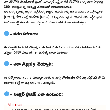
మా వేర్‌హౌస్ మేనేజ్‌మెంట్ ట్రైనింగ్ మాడ్యూల్ విస్తృత శ్రేణి వేర్‌హౌస్ కార్యాచరణ పాత్రలపై
360˚ పరిజ్ఞానాన్ని అభివృద్ధి చేయడంలో సహాయపడుతుంది.
ఇది పికర్, పుటర్, ప్యాకర్, సెగ్రిగేటర్, సార్టర్, క్వాలిటీ చెక్, డాక్ మేనేజ్‌మెంట్ ఎగ్జిక్యూటివ్
(DME), డేటా ఎంట్రీ ఆపరేటర్ (DEO), ఇష్యూ రిజల్యూషన్, క్వాలిటీ చెక్, ఎగ్జిక్యూటివ్,
హబ్ ఇంచార్జ్ మరియు ఇతర స్థానాలను పొందడానికి కూడా సహకరిస్తుంది.
» జీతం వివరాలు:
ఈ సంస్థలో మీరు పని చేస్తున్నందుకు నెలకి మీకు ₹25,000/- జీతం కంపెనీవారు మీకు
ఇస్తారు. వీటితో పాటు other బెనిఫిట్స్ కూడా ఉంటాయి.
» ఎలా Apply చెయ్యాలి:
ఈ ఉద్యోగాలకు apply చెయ్యాలి అంటే, ఆ సంస్థ Website లోకి వెళ్లి అప్లికేషన్ లో మీ
వివరాలు కరెక్ట్ గా ఇచ్చి submit చెయ్యండి.
» సెలక్షన్ ప్రాసెస్ ఎలా ఉంటుంది:
AP POLYCET 2025 Rank vs College vs Branch: మీకు