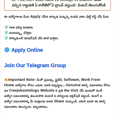
వచ్చిన ర్యాంకుకి ఏ కాలేజీలో ఏ బ్రాంచ్ వస్తుంది: వెంటనే తెలుసుకోండి
ఈ ఉద్యోగాలకు మీరు Apply చేసిన తర్వాత మిమ్మల్ని కంపెనీ వారు షార్ట్ లిస్ట్ చేసి మీకు
రాత పరీక్ష పెడతారు
ఇంటర్వ్యూ చేస్తారు
డాక్యుమెంట్ వెరిఫికేషన్ చేసి జాబ్ ఇస్తారు.
Apply Online
Join Our Telegram Group
Important Note: మీలో ప్రభుత్వ, ప్రైవేట్, Software, Work From
Home ఉద్యోగాల కోసం ఎదురు చూసే అభ్యర్థులు.. Genuine జాబ్స్ సమాచారం కోసం
మా Freejobsintelugu Website ని ప్రతి రోజు Visit చేసి ఇందులో ఉండే
ఉద్యోగ సమాచారాన్ని తెలుసుకొని వెంటనే ఆ పోస్టులకు అప్లికేషన్ పెట్టండి. అలాగే ఆ
ఉద్యోగ సమాచారాన్ని మీ మిత్రులకు కూడా Share చెయ్యండి. వారికి కూడా ఈ జాబ్స్
సమాచారం తెలుస్తుంది. ధన్యవాదాలు.