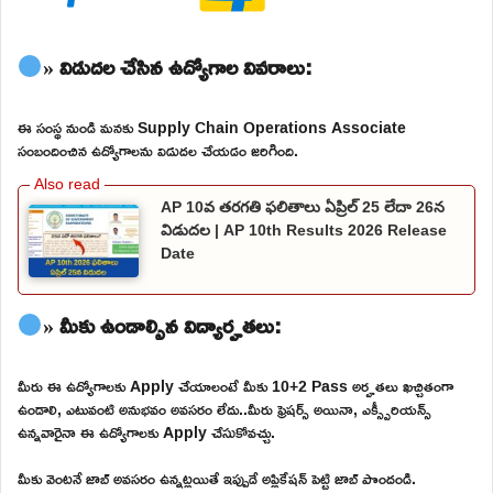
» విడుదల చేసిన ఉద్యోగాల వివరాలు:
ఈ సంస్థ నుండి మనకు Supply Chain Operations Associate
సంబందించిన ఉద్యోగాలను విడుదల చేయడం జరిగింది.
AP 10వ తరగతి ఫలితాలు ఏప్రిల్ 25 లేదా 26న
విడుదల | AP 10th Results 2026 Release
Date
» మీకు ఉండాల్సిన విద్యార్హతలు:
మీరు ఈ ఉద్యోగాలకు Apply చేయాలంటే మీకు 10+2 Pass అర్హతలు ఖచ్చితంగా
ఉండాలి, ఎటువంటి అనుభవం అవసరం లేదు..మీరు ఫ్రెషర్స్ అయినా, ఎక్స్పీరియన్స్
ఉన్నవారైనా ఈ ఉద్యోగాలకు Apply చేసుకోవచ్చు.
మీకు వెంటనే జాబ్ అవసరం ఉన్నట్లయితే ఇప్పుడే అప్లికేషన్ పెట్టి జాబ్ పొందండి.