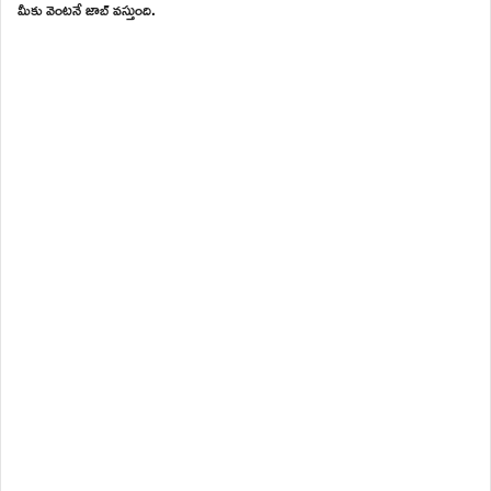
మీకు వెంటనే జాబ్ వస్తుంది.