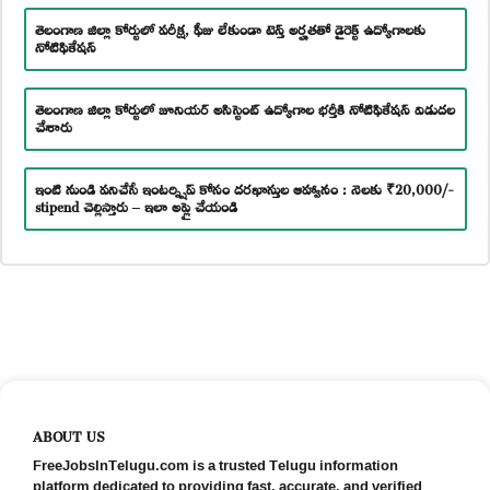
తెలంగాణ జిల్లా కోర్టులో పరీక్ష, ఫీజు లేకుండా టెన్త్ అర్హతతో డైరెక్ట్ ఉద్యోగాలకు
నోటిఫికేషన్
తెలంగాణ జిల్లా కోర్టులో జూనియర్ అసిస్టెంట్ ఉద్యోగాల భర్తీకి నోటిఫికేషన్ విడుదల
చేశారు
ఇంటి నుండి పనిచేసే ఇంటర్న్షిప్ కోసం దరఖాస్తుల ఆహ్వానం : నెలకు ₹20,000/-
stipend చెల్లిస్తారు – ఇలా అప్లై చేయండి
ABOUT US
FreeJobsInTelugu.com is a trusted Telugu information
platform dedicated to providing fast, accurate, and verified