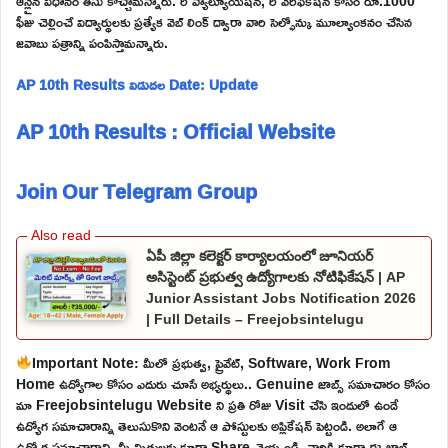
ఆన్లైన్ విధానం తీసు కొచ్చామన్నారు. రీ వ్యాల్యూయేషన్, రీ వెరిఫికేషన్ కోసం రూ.1000
ఫీజు చెల్లించే విద్యార్థులకు ప్రత్యేక వెబ్ లింక్ ద్వారా వారి సెల్ఫోన్కు మూల్యాంకనం చేసిన
జవాబు పత్రాన్ని పంపిస్తామన్నారు.
AP 10th Results విడుదల Date: Update
AP 10th Results : Official Website
Join Our Telegram Group
ఏపీ జిల్లా కలెక్టర్ కార్యాలయంలో జూనియర్
అసిస్టెంట్ ప్రభుత్వ ఉద్యోగాలకు నోటిఫికేషన్ | AP
Junior Assistant Jobs Notification 2026
| Full Details – Freejobsintelugu
Important Note: మీలో ప్రభుత్వ, ప్రైవేట్, Software, Work From
Home ఉద్యోగాల కోసం ఎదురు చూసే అభ్యర్థులు.. Genuine జాబ్స్ సమాచారం కోసం
మా Freejobsintelugu Website ని ప్రతి రోజు Visit చేసి ఇందులో ఉండే
ఉద్యోగ సమాచారాన్ని తెలుసుకొని వెంటనే ఆ పోస్టులకు అప్లికేషన్ పెట్టండి. అలాగే ఆ
ఉద్యోగ సమాచారాన్ని మీ మిత్రులకు కూడా Share చెయ్యండి. వారికి కూడా ఈ జాబ్స్