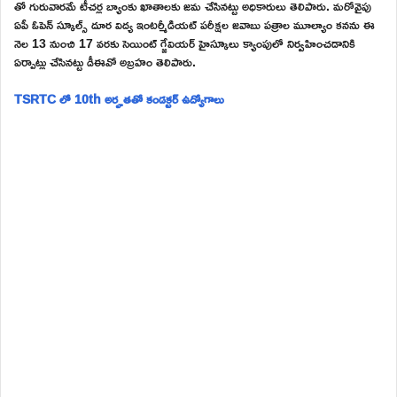
తో గురువారమే టీచర్ల బ్యాంకు ఖాతాలకు జమ చేసినట్టు అధికారులు తెలిపారు. మరోవైపు
ఏపీ ఓపెన్ స్కూల్స్ దూర విద్య ఇంటర్మీడియట్ పరీక్షల జవాబు పత్రాల మూల్యాం కనను ఈ
నెల 13 నుంచి 17 వరకు సెయింట్ గ్జేవియర్ హైస్కూలు క్యాంపులో నిర్వహించడానికి
ఏర్పాట్లు చేసినట్టు డీఈవో అబ్రహం తెలిపారు.
TSRTC లో 10th అర్హతతో కండక్టర్ ఉద్యోగాలు