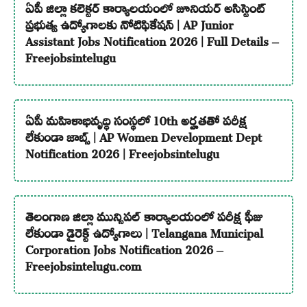
ఏపీ జిల్లా కలెక్టర్ కార్యాలయంలో జూనియర్ అసిస్టెంట్
ప్రభుత్వ ఉద్యోగాలకు నోటిఫికేషన్ | AP Junior
Assistant Jobs Notification 2026 | Full Details –
Freejobsintelugu
ఏపీ మహిళాభివృద్ధి సంస్థలో 10th అర్హతతో పరీక్ష
లేకుండా జాబ్స్ | AP Women Development Dept
Notification 2026 | Freejobsintelugu
తెలంగాణ జిల్లా మున్సిపల్ కార్యాలయంలో పరీక్ష ఫీజు
లేకుండా డైరెక్ట్ ఉద్యోగాలు | Telangana Municipal
Corporation Jobs Notification 2026 –
Freejobsintelugu.com