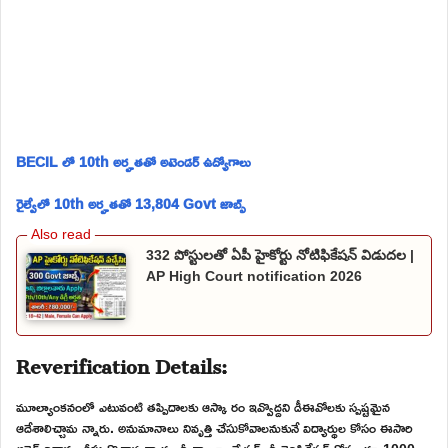
BECIL లో 10th అర్హతతో అటెండర్ ఉద్యోగాలు
రైల్వేలో 10th అర్హతతో 13,804 Govt జాబ్స్
332 పోస్టులతో ఏపీ హైకోర్టు నోటిఫికేషన్ విడుదల |
AP High Court notification 2026
Reverification Details:
మూల్యాంకనంలో ఎటువంటి తప్పిదాలకు ఆస్కా రం ఇవ్వొద్దని డీఈవోలకు స్పష్టమైన
ఆదేశాలిచ్చామ న్నారు. అనుమానాలు నివృత్తి చేసుకోవాలనుకునే విద్యార్థుల కోసం ఈసారి