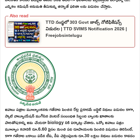
ఎన్నికల కమిషన్ అనుమతి తీసుకున్న తర్వాతే ఫలితా లను విడుదల చేస్తారు.
TTD సంస్థలో 303 Govt జాబ్స్ నోటిఫికేషన్స్
విడుదల | TTD SVIMS Notification 2026 |
Freejobsintelugu
జవాబు పత్రాల మూల్యాంకనకు గతేడాది పెంచిన రేట్ల ప్రకారమే బడ్జెట్ నిధులు విడుదల కాగా,
స్పాట్ వాల్యూయేషన్ ముగిసిన వెంటనే సంబంధిత సిబ్బంది బ్యాంకు ఖాతాలకు
పారితోషకాన్ని జమ చేయడా biology నికి ఏర్పాట్లు చేశారు. ఒక్కో జవాబు పత్రం
మూల్యాం కనానికి రూ.6.60 పైసల నుంచి పది రూపాయలకు పెంచిన విషయం తెలిసిందే.
కాగా గతేడాది బకాయి పడిన టీఏ, డీఏ చెల్లింపులకు రూ.30 లక్షలు నిధులు విడుదల కావడం