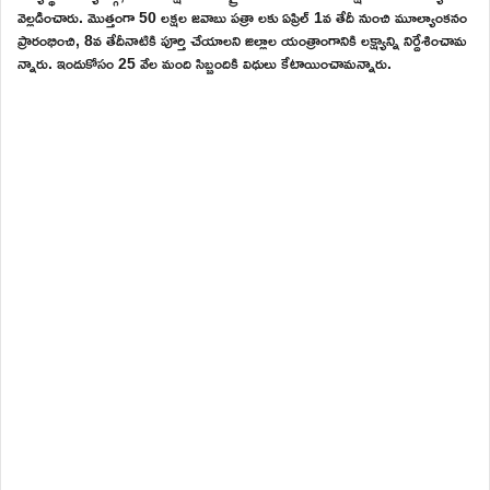
వెల్లడించారు. మొత్తంగా 50 లక్షల జవాబు పత్రా లకు ఏప్రిల్ 1వ తేదీ నుంచి మూల్యాంకనం
ప్రారంభించి, 8వ తేదీనాటికి పూర్తి చేయాలని జిల్లాల యంత్రాంగానికి లక్ష్యాన్ని నిర్దేశించామ
న్నారు. ఇందుకోసం 25 వేల మంది సిబ్బందికి విధులు కేటాయించామన్నారు.