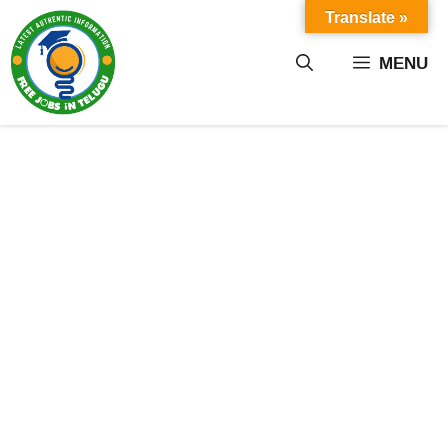
Skip
Translate »
to
content
MENU