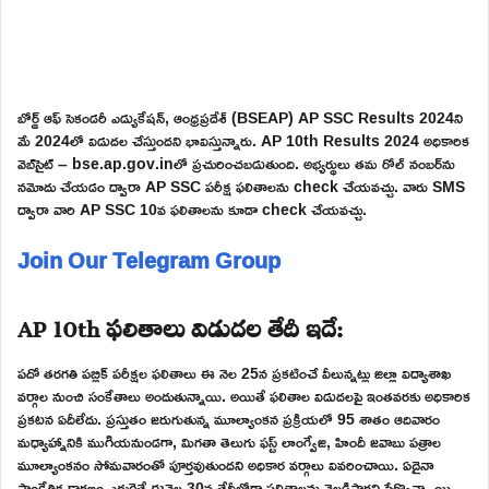
బోర్డ్ ఆఫ్ సెకండరీ ఎడ్యుకేషన్, ఆంధ్రప్రదేశ్ (BSEAP) AP SSC Results 2024ని
మే 2024లో విడుదల చేస్తుందని భావిస్తున్నారు. AP 10th Results 2024 అధికారిక
వెబ్‌సైట్ – bse.ap.gov.inలో ప్రచురించబడుతుంది. అభ్యర్థులు తమ రోల్ నంబర్‌ను
నమోదు చేయడం ద్వారా AP SSC పరీక్ష ఫలితాలను check చేయవచ్చు. వారు SMS
ద్వారా వారి AP SSC 10వ ఫలితాలను కూడా check చేయవచ్చు.
Join Our Telegram Group
AP 10th ఫలితాలు విడుదల తేదీ ఇదే:
పదో తరగతి పబ్లిక్ పరీక్షల ఫలితాలు ఈ నెల 25న ప్రకటించే వీలున్నట్లు జిల్లా విద్యాశాఖ
వర్గాల నుంచి సంకేతాలు అందుతున్నాయి. అయితే ఫలితాల విడుదలపై ఇంతవరకు అధికారిక
ప్రకటన ఏదీలేదు. ప్రస్తుతం జరుగుతున్న మూల్యాంకన ప్రక్రియలో 95 శాతం ఆదివారం
మధ్యాహ్నానికి ముగియనుండగా, మిగతా తెలుగు ఫస్ట్ లాంగ్వేజి, హిందీ జవాబు పత్రాల
మూల్యాంకనం సోమవారంతో పూర్తవుతుందని అధికార వర్గాలు వివరించాయి. ఏదైనా
సాంకేతిక కారణం ఎదురైతే ఈనెల 30వ తేదీలోగా ఫలితాలను వెల్లడిస్తారని పేర్కొన్నా యి.