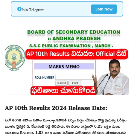
Join Telegram
Join Now
AP 10th Results 2024 Release Date:
పదో తరగతి జవాబు పత్రాల మూల్యాంకనానికి సర్వం సిద్ధం చేసినట్లు రాష్ట్ర ప్రభుత్వ పరీక్షల
విభాగం డైరెక్టర్ డి. దేవానంద్ రెడ్డి తెలిపారు. ఈ ఏడాది రాష్ట్రంలో 6.23 లక్షల మంది
విద్యార్థులు రెగ్యులర్గా, 1.02 లక్షల మంది ప్రైవేటుగా పదోతరగతి పరీక్షలకు హాజరయ్యారని