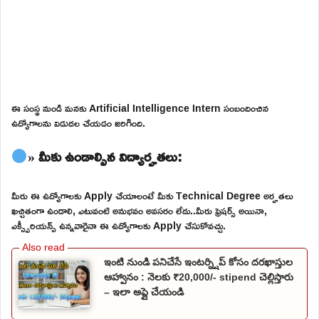
ఈ సంస్థ నుండి మనకు Artificial Intelligence Intern సంబందించిన
ఉద్యోగాలను విడుదల చేయడం జరిగింది.
» మీకు ఉండాల్సిన విద్యార్హతలు:
మీరు ఈ ఉద్యోగాలకు Apply చేయాలంటే మీకు Technical Degree అర్హతలు
ఖచ్చితంగా ఉండాలి, ఎటువంటి అనుభవం అవసరం లేదు..మీరు ఫ్రెషర్స్ అయినా,
ఎక్స్పీరియన్స్ ఉన్నవారైనా ఈ ఉద్యోగాలకు Apply చేసుకోవచ్చు.
ఇంటి నుండి పనిచేసే ఇంటర్న్షిప్ కోసం దరఖాస్తుల
ఆహ్వానం : నెలకు ₹20,000/- stipend చెల్లిస్తారు
– ఇలా అప్లై చేయండి