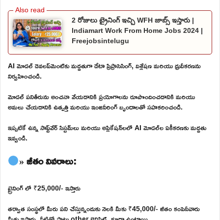
2 రోజులు ట్రైనింగ్ ఇచ్చి WFH జాబ్స్ ఇస్తారు |
Indiamart Work From Home Jobs 2024 |
Freejobsintelugu
AI మోడల్ డెవలప్‌మెంట్‌కు మద్దతుగా డేటా ప్రిప్రాసెసింగ్, విశ్లేషణ మరియు ధ్రువీకరణను
నిర్వహించండి.
మోడల్ పనితీరును అంచనా వేయడానికి ప్రయోగాలను రూపొందించడానికి మరియు
అమలు చేయడానికి ఉత్పత్తి మరియు ఇంజనీరింగ్ బృందాలతో సహకరించండి.
ఇప్పటికే ఉన్న సాఫ్ట్‌వేర్ సిస్టమ్‌లు మరియు అప్లికేషన్‌లలో AI మోడల్‌ల ఏకీకరణకు మద్దతు
ఇవ్వండి.
» జీతం వివరాలు:
ట్రైనింగ్ లో ₹25,000/- ఇస్తారు
తర్వాత సంస్థలో మీరు పని చేస్తున్నందుకు నెలకి మీకు ₹45,000/- జీతం కంపెనీవారు
మీకు ఇస్తారు. వీటితో పాటు other బెనిఫిట్స్ కూడా ఉంటాయి.