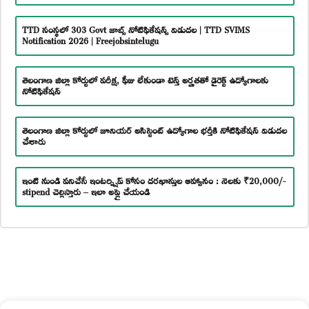
TTD సంస్థలో 303 Govt జాబ్స్ నోటిఫికేషన్స్ విడుదల | TTD SVIMS
Notification 2026 | Freejobsintelugu
తెలంగాణ జిల్లా కోర్టులో పరీక్ష, ఫీజు లేకుండా టెన్త్ అర్హతతో డైరెక్ట్ ఉద్యోగాలకు
నోటిఫికేషన్
తెలంగాణ జిల్లా కోర్టులో జూనియర్ అసిస్టెంట్ ఉద్యోగాల భర్తీకి నోటిఫికేషన్ విడుదల
చేశారు
ఇంటి నుండి పనిచేసే ఇంటర్న్షిప్ కోసం దరఖాస్తుల ఆహ్వానం : నెలకు ₹20,000/-
stipend చెల్లిస్తారు – ఇలా అప్లై చేయండి