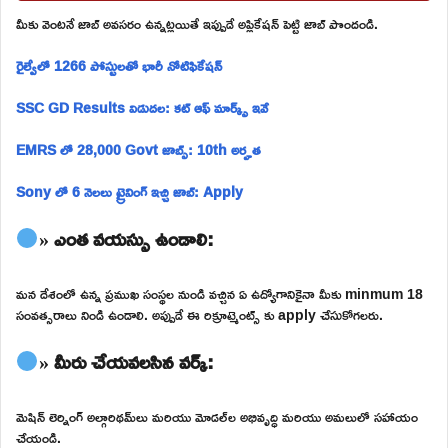
మీకు వెంటనే జాబ్ అవసరం ఉన్నట్లయితే ఇప్పుడే అప్లికేషన్ పెట్టి జాబ్ పొందండి.
రైల్వేలో 1266 పోస్టులతో భారీ నోటిఫికేషన్
SSC GD Results విడుదల: కట్ ఆఫ్ మార్క్స్ ఇవే
EMRS లో 28,000 Govt జాబ్స్: 10th అర్హత
Sony లో 6 నెలలు ట్రైనింగ్ ఇచ్చి జాబ్: Apply
» ఎంత వయస్సు ఉండాలి:
మన దేశంలో ఉన్న ప్రముఖ సంస్థల నుండి వచ్చిన ఏ ఉద్యోగానికైనా మీకు minmum 18
సంవత్సరాలు నిండి ఉండాలి. అప్పుడే ఈ రిక్రూట్మెంట్స్ కు apply చేసుకోగలరు.
» మీరు చేయవలసిన వర్క్:
మెషిన్ లెర్నింగ్ అల్గారిథమ్‌లు మరియు మోడల్‌ల అభివృద్ధి మరియు అమలులో సహాయం
చేయండి.