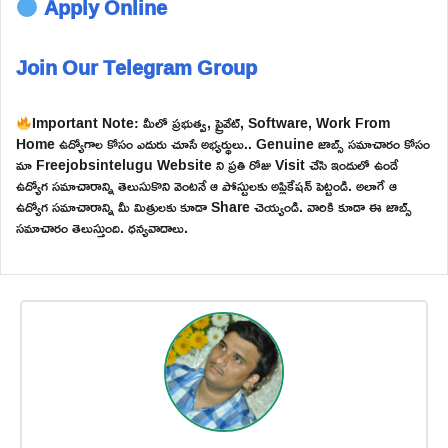
Apply Online
Join Our Telegram Group
Important Note: మీలో ప్రభుత్వ, ప్రైవేట్, Software, Work From
Home ఉద్యోగాల కోసం ఎదురు చూసే అభ్యర్థులు.. Genuine జాబ్స్ సమాచారం కోసం
మా Freejobsintelugu Website ని ప్రతి రోజు Visit చేసి ఇందులో ఉండే
ఉద్యోగ సమాచారాన్ని తెలుసుకొని వెంటనే ఆ పోస్టులకు అప్లికేషన్ పెట్టండి. అలాగే ఆ
ఉద్యోగ సమాచారాన్ని మీ మిత్రులకు కూడా Share చెయ్యండి. వారికి కూడా ఈ జాబ్స్
సమాచారం తెలుస్తుంది. ధన్యవాదాలు.