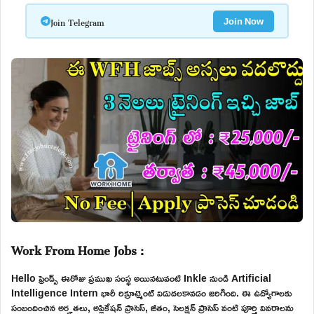
Join Telegram
Join Now
Work From Home Jobs :
Hello ఫ్రెండ్స్ ఈరోజు ప్రముఖ సంస్థ అయినటువంటి Inkle నుండి Artificial
Intelligence Intern భారీ రిక్రూట్మెంట్ విడుదలకావడం జరిగింది. ఈ ఉద్యోగాలకు
సంబందించిన అర్హతలు, అప్లికేషన్ ప్రాసెస్, జీతం, సెలక్షన్ ప్రాసెస్ వంటి పూర్తి వివరాలను