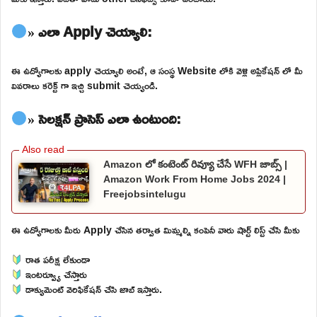
» ఎలా Apply చెయ్యాలి:
ఈ ఉద్యోగాలకు apply చెయ్యాలి అంటే, ఆ సంస్థ Website లోకి వెళ్లి అప్లికేషన్ లో మీ
వివరాలు కరెక్ట్ గా ఇచ్చి submit చెయ్యండి.
» సెలక్షన్ ప్రాసెస్ ఎలా ఉంటుంది:
Amazon లో కంటెంట్ రివ్యూ చేసే WFH జాబ్స్ |
Amazon Work From Home Jobs 2024 |
Freejobsintelugu
ఈ ఉద్యోగాలకు మీరు Apply చేసిన తర్వాత మిమ్మల్ని కంపెనీ వారు షార్ట్ లిస్ట్ చేసి మీకు
రాత పరీక్ష లేకుండా
ఇంటర్వ్యూ చేస్తారు
డాక్యుమెంట్ వెరిఫికేషన్ చేసి జాబ్ ఇస్తారు.