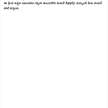
ఈ క్రింద ఇచ్చిన సమాచారం ద్వారా తెలుసుకొని వెంటనే Apply చెయ్యండి మీకు వెంటనే
జాబ్ వస్తుంది.