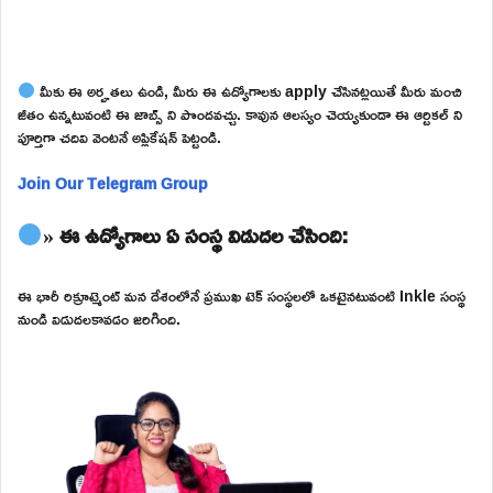
మీకు ఈ అర్హతలు ఉండి, మీరు ఈ ఉద్యోగాలకు apply చేసినట్లయితే మీరు మంచి
జీతం ఉన్నటువంటి ఈ జాబ్స్ ని పొందవచ్చు. కావున ఆలస్యం చెయ్యకుండా ఈ ఆర్టికల్ ని
పూర్తిగా చదివి వెంటనే అప్లికేషన్ పెట్టండి.
Join Our Telegram Group
» ఈ ఉద్యోగాలు ఏ సంస్థ విడుదల చేసింది:
ఈ భారీ రిక్రూట్మెంట్ మన దేశంలోనే ప్రముఖ టెక్ సంస్థలలో ఒకటైనటువంటి Inkle సంస్థ
నుండి విడుదలకావడం జరిగింది.