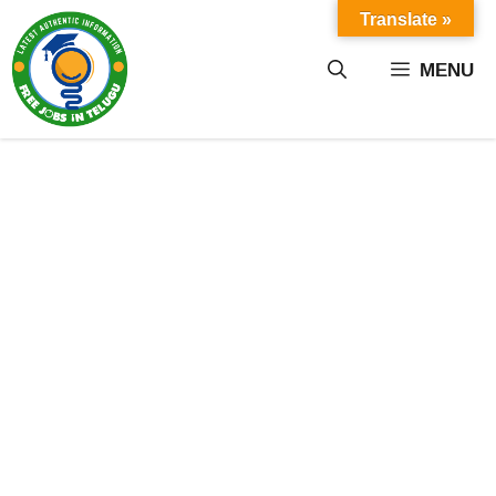
Skip
Translate »
to
content
MENU