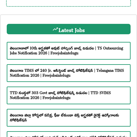
Latest Jobs
తెలంగాణాలో 10th అర్హతతో అవుట్ సోర్సింగ్ జాబ్స్ విడుదల | TS Outsourcing
Jobs Notification 2026 | Freejobsintelugu
తెలంగాణ TIMS లో 240 Jr. అసిస్టెంట్ జాబ్స్ నోటిఫికేషన్ | Telangana TIMS
Notification 2026 | Freejobsintelugu
TTD సంస్థలో 303 Govt జాబ్స్ నోటిఫికేషన్స్ విడుదల | TTD SVIMS
Notification 2026 | Freejobsintelugu
తెలంగాణ జిల్లా కోర్టులో పరీక్ష, ఫీజు లేకుండా టెన్త్ అర్హతతో డైరెక్ట్ ఉద్యోగాలకు
నోటిఫికేషన్
తెలంగాణ జిల్లా కోర్టులో జూనియర్ అసిస్టెంట్ ఉద్యోగాల భర్తీకి నోటిఫికేషన్ విడుదల