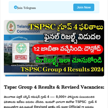
Join Telegram
Join Now
Tspsc Group 4 Results & Revised Vacancies:
తెలంగాణా పబ్లిక్ సర్వీస్ కమిషన్ గ్రూప్ 4 — 8,000+ పోస్టులకు సంబందించిన
ఫలితాలను ఇటీవల విడుదల చేసినది. ఇందులో భాగంగా ఈరోజు TSPSC గ్రూప్ 4
జిల్లాలవారీగా ఉన్నటువంటి Revised ఖాళీల లిస్ట్ కూడా Official గా విడుదల