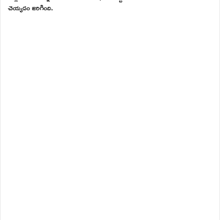
చెయ్యడం జరిగింది.