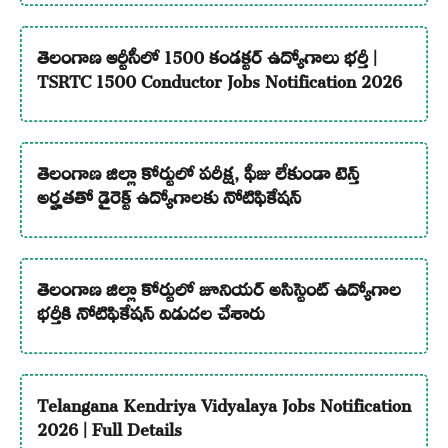
తెలంగాణ ఆర్టీసీలో 1500 కండక్టర్ ఉద్యోగాలు భర్తీ |
TSRTC 1500 Conductor Jobs Notification 2026
తెలంగాణ జిల్లా కోర్టులో పరీక్ష, ఫీజు లేకుండా టెన్త్
అర్హతతో డైరెక్ట్ ఉద్యోగాలకు నోటిఫికేషన్
తెలంగాణ జిల్లా కోర్టులో జూనియర్ అసిస్టెంట్ ఉద్యోగాల
భర్తీకి నోటిఫికేషన్ విడుదల చేశారు
Telangana Kendriya Vidyalaya Jobs Notification
2026 | Full Details