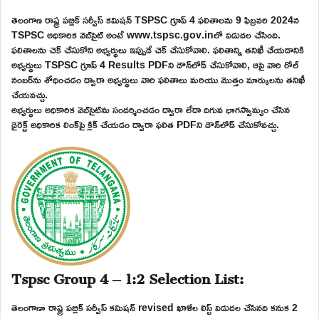
తెలంగాణ రాష్ట్ర పబ్లిక్ సర్వీస్ కమిషన్ TSPSC గ్రూప్ 4 ఫలితాలను 9 ఫిబ్రవరి 2024న
TSPSC అధికారిక వెబ్‌సైట్ అంటే www.tspsc.gov.inలో విడుదల చేసింది.
ఫలితాలను చెక్ చేసుకోని అభ్యర్థులు ఇప్పుడే చెక్ చేసుకోవాలి. ఫలితాన్ని తనిఖీ చేయడానికి
అభ్యర్థులు TSPSC గ్రూప్ 4 Results PDFని డౌన్‌లోడ్ చేసుకోవాలి, ఆపై వారి రోల్
నంబర్‌ను శోధించడం ద్వారా అభ్యర్థులు వారి ఫలితాలు మరియు మొత్తం మార్కులను తనిఖీ
చేయవచ్చు.
అభ్యర్థులు అధికారిక వెబ్‌సైట్‌ను సందర్శించడం ద్వారా లేదా దిగువ భాగస్వామ్యం చేసిన
డైరెక్ట్ అధికారిక లింక్‌పై క్లిక్ చేయడం ద్వారా ఫలిత PDFని డౌన్‌లోడ్ చేసుకోవచ్చు.
Tspsc Group 4 – 1:2 Selection List:
తెలంగాణా రాష్ట్ర పబ్లిక్ సర్వీస్ కమిషన్ revised ఖాళీల లిస్ట్ విడుదల చేసినది కనుక 2