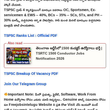
స్కోర్ చేయాలి.
TSPSC గ్రూప్ 4 క్వాలిఫైయింగ్ మార్కుల వివరాలు OC, Sportsmen, Ex-
servicemen & EWS – 40%, BCs – 35% – SCs, STs, and PH –
30% మార్క్స్ వచ్చినవారు అర్హత సాధిస్తారు. కానీ మంచి మెరిట్ మార్కులు వచ్చినవారు
మాత్రమే జాబ్ పొందుతారు.
TSPSC Ranks List : Official PDF
తెలంగాణ ఆర్టీసీలో 1500 కండక్టర్ ఉద్యోగాలు భర్తీ |
TSRTC 1500 Conductor Jobs
Notification 2026
TSPSC Breakup Of Vacancy PDF
Join Our Telegram Group
Important Note: మీలో ప్రభుత్వ, ప్రైవేట్, Software, Work From
Home ఉద్యోగాల కోసం ఎదురు చూసే అభ్యర్థులు.. Genuine జాబ్స్ సమాచారం కోసం
మా Freejobsintelugu Website ని ప్రతి రోజు Visit చేసి ఇందులో ఉండే
ఉద్యోగ సమాచారాన్ని తెలుసుకొని వెంటనే ఆ పోస్టులకు అప్లికేషన్ పెట్టండి. అలాగే ఆ