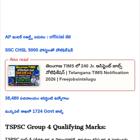
AP ఇంటర్ రిజల్ట్స్ విడుదల : official డేట్
SSC CHSL 5000 పోస్టులతో నోటిఫికేషన్
తెలంగాణ TIMS లో 240 Jr. అసిస్టెంట్ జాబ్స్
నోటిఫికేషన్ | Telangana TIMS Notification
2026 | Freejobsintelugu
38,480 సచివాలయం అసిస్టెంట్ ఉద్యోగాలు
మున్సిపల్ శాఖలో 1724 Govt జాబ్స్
TSPSC Group 4 Qualifying Marks:
TSPSC గ్రూప్ 4 పరీక్షకు అర్హత సాధించడానికి, అభ్యర్థులు కనీస అర్హత మార్కులను