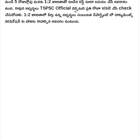
నుండి 5 రోజుల్లోపు మనకు 1:2 జాబితాతో కూడిన లిస్ట్ కూడా విడుదల చేసే అవకాశం
ఉంది. కావున అభ్యర్థులు TSPSC Official వెబ్సైటుని ప్రతి రోజూ visit చేసి check
చేసుకోవాలి. 1:2 జాబితాలో పేర్లు ఉన్న అభ్యర్థులు సంబందిత డిపార్ట్మెంట్ లో డాక్యుమెంట్స్
వెరిఫికేషన్ కు హాజరు కావాల్సిన అవసరం ఉంటుంది.