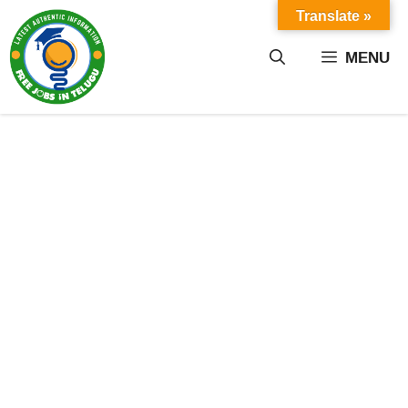
Skip
Translate »
to
content
MENU