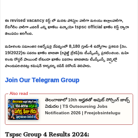
ఈ revised vacancy లిస్ట్ లో మనకు పోస్టుల వారీగా మరియు జిల్లాలవారీగా,
కేటగిరీల వారీగా ఎవరికీ ఎన్ని ఖాళీలు ఉన్నాయో tspsc official ఖాళీల లిస్ట్ ద్వారా
తెలుపడం జరిగింది.
మహిళలకు సమాంతర రిజర్వేషన్ల నేపథ్యంలో 8,180 గ్రూప్-4 ఉద్యోగాల ప్రకటన (నెం.
19/2022)కు సవరణ ఖాళీల జాబితా (రివైజ్డ్ బ్రేకప్)ను టీఎస్పీఎస్సీ ప్రకటించింది. మహి
ళలకు రోస్టర్ పాయింట్ లేకుండా ఖాళీల వివరాల జాబితాను టీఎస్పీఎస్సీ వెబ్సైట్లో
పొందుపరిచినట్లు కమిషన్ కార్యదర్శి నవీన్ నికోలస్ తెలిపారు.
Join Our Telegram Group
తెలంగాణాలో 10th అర్హతతో అవుట్ సోర్సింగ్ జాబ్స్
విడుదల | TS Outsourcing Jobs
Notification 2026 | Freejobsintelugu
Tspsc Group 4 Results 2024: