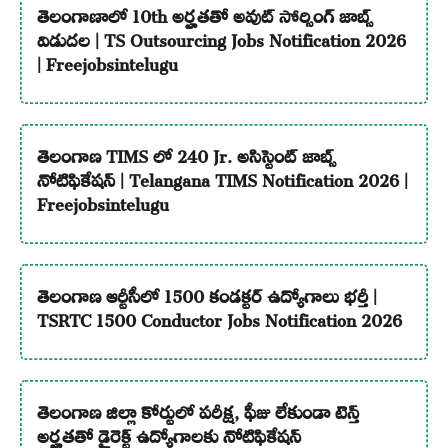
తెలంగాణాలో 10th అర్హతతో అవుట్ సోర్సింగ్ జాబ్స్
విడుదల | TS Outsourcing Jobs Notification 2026
| Freejobsintelugu
తెలంగాణ TIMS లో 240 Jr. అసిస్టెంట్ జాబ్స్
నోటిఫికేషన్ | Telangana TIMS Notification 2026 |
Freejobsintelugu
తెలంగాణ ఆర్టీసీలో 1500 కండక్టర్ ఉద్యోగాలు భర్తీ |
TSRTC 1500 Conductor Jobs Notification 2026
తెలంగాణ జిల్లా కోర్టులో పరీక్ష, ఫీజు లేకుండా టెన్త్
అర్హతతో డైరెక్ట్ ఉద్యోగాలకు నోటిఫికేషన్