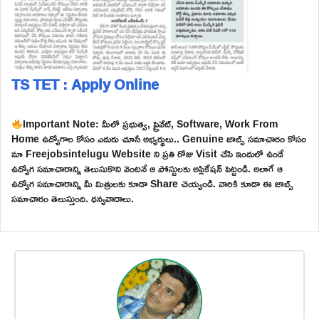
TS TET : Apply Online
Important Note: మీలో ప్రభుత్వ, ప్రైవేట్, Software, Work From
Home ఉద్యోగాల కోసం ఎదురు చూసే అభ్యర్థులు.. Genuine జాబ్స్ సమాచారం కోసం
మా Freejobsintelugu Website ని ప్రతి రోజు Visit చేసి ఇందులో ఉండే
ఉద్యోగ సమాచారాన్ని తెలుసుకొని వెంటనే ఆ పోస్టులకు అప్లికేషన్ పెట్టండి. అలాగే ఆ
ఉద్యోగ సమాచారాన్ని మీ మిత్రులకు కూడా Share చెయ్యండి. వారికి కూడా ఈ జాబ్స్
సమాచారం తెలుస్తుంది. ధన్యవాదాలు.