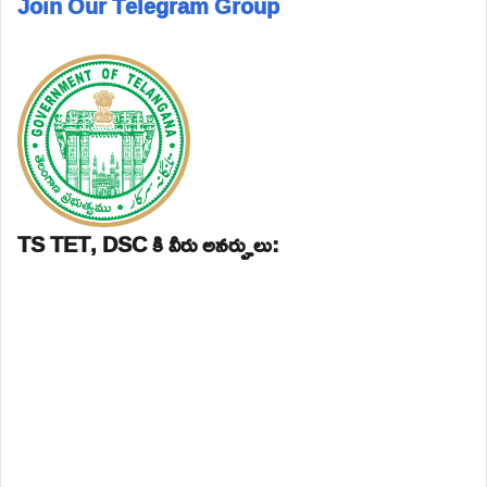
Join Our Telegram Group
TS TET, DSC కి వీరు అనర్హులు: