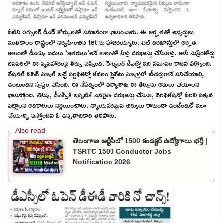
వీటిని రెగ్యులర్ డీఎడ్ కోర్సులతో సమానంగా భావించారు. ఈ అర్హతతో అభ్యర్థులు
ఇంతకాలం రాష్ట్రంలో నిర్వహించిన tet కు హాజరయ్యారు. టెట్ దరఖాస్తులో అర్హత
కాలంలో డీఎడ్కు బదులు ‘ఇతరులు’అనే కాలంతో వీళ్లు దరఖాస్తు చేసేవాళ్లు. కానీ సుప్రీంకోర్టు
జనవరిలో ఈ వ్యవహారంపై తీర్పు చెప్పింది. రెగ్యులర్ డీఎడ్తో ఇది సమానం కాదని పేర్కొంది.
నేషనల్ ఓపెన్ స్కూల్ ఇచ్చే సర్టిఫికెట్తో కేవలం ప్రైవేటు స్కూళ్లలో టీచర్లుగానే పనిచేయాల్సి
ఉంటుందని స్పష్టం చేసింది. ఈ నేపథ్యంలో విద్యాశాఖ ఈ తీర్పును అమలు చేయాలని
భావిస్తోంది. టెట్కు, డీఎస్సీకి ఇప్పటికే ఎవరైనా దరఖాస్తు చేసినా, వెరిఫికేషన్లో వీరిని పక్కన
పెట్టాలని అధికారులు నిర్ణయించారు. న్యాయపరమైన చిక్కులు రాకుండా ఉండేందుకే ఇలా
చేయాల్సి వస్తోందని ఓ ఉన్నతాధికారి తెలిపారు.
తెలంగాణ ఆర్టీసీలో 1500 కండక్టర్ ఉద్యోగాలు భర్తీ |
TSRTC 1500 Conductor Jobs
Notification 2026