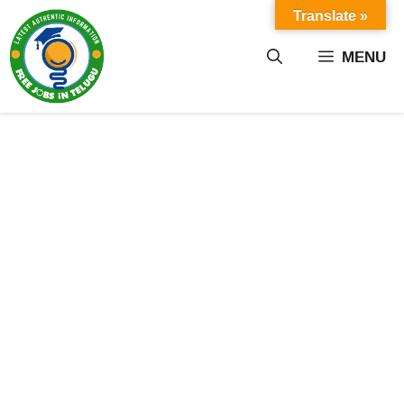
Skip
Translate »
to
content
MENU