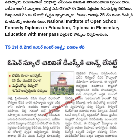
ఉపాధ్యాయ నియామకాల్లో దరఖాస్తు చేసేందుకు అనుమతి నిరాకరించాలని నిర్ణయించారు.
ఇటీవల జరిగిన విద్యాశాఖ సమీక్ష సమావేశంలో ఈ మేరకు నిర్ణయం తీసుకున్నట్టు తెలిసింది.
దీనిపై ఒకటి రెం డు రోజుల్లో స్పష్టత ఇవ్వనున్నారు. దీనివల్ల దాదాపు 25 వేల మంది డీఎస్సీకి
దూరమయ్యే అవకాశం ఉంది. National Institute of Open School
Formerly Diploma in Education, Diploma in Elementary
Education with Inter pass సర్టిఫికెట్ కోర్సులు నిర్వహించింది.
TS 1st & 2nd ఇయర్ ఇంటర్ రిజల్ట్స్: విడుదల తేదీ