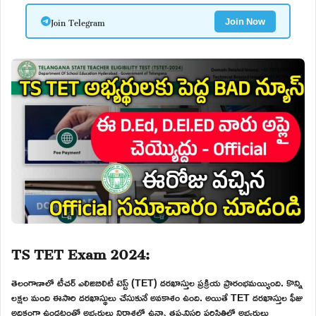
Join Telegram
Join Now
TS TET Exam 2024:
తెలంగాణాలో టీచర్ ఎలిజిబిలిటీ టెస్ట్ (TET) దరఖాస్తుల ప్రక్రియ ప్రారంభమయ్యింది. కొన్ని
లక్షల మంది ఈసారి దరఖాస్థులు చేసుకునే అవకాశం ఉంది. అయితే TET దరఖాస్తుల ఫీజు
అధికంగా ఉండటంతో అభ్యర్థులు నిరాశలో ఉన్నా తప్పనిసరి పరిస్థితిలో అభ్యర్థులు