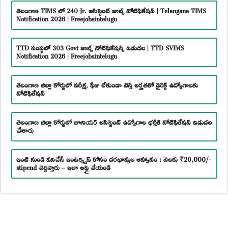
తెలంగాణ TIMS లో 240 Jr. అసిస్టెంట్ జాబ్స్ నోటిఫికేషన్ | Telangana TIMS
Notification 2026 | Freejobsintelugu
TTD సంస్థలో 303 Govt జాబ్స్ నోటిఫికేషన్స్ విడుదల | TTD SVIMS
Notification 2026 | Freejobsintelugu
తెలంగాణ జిల్లా కోర్టులో పరీక్ష, ఫీజు లేకుండా టెన్త్ అర్హతతో డైరెక్ట్ ఉద్యోగాలకు
నోటిఫికేషన్
తెలంగాణ జిల్లా కోర్టులో జూనియర్ అసిస్టెంట్ ఉద్యోగాల భర్తీకి నోటిఫికేషన్ విడుదల
చేశారు
ఇంటి నుండి పనిచేసే ఇంటర్న్షిప్ కోసం దరఖాస్తుల ఆహ్వానం : నెలకు ₹20,000/-
stipend చెల్లిస్తారు – ఇలా అప్లై చేయండి