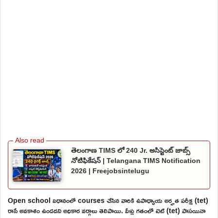
తెలంగాణ TIMS లో 240 Jr. అసిస్టెంట్ జాబ్స్
నోటిఫికేషన్ | Telangana TIMS Notification
2026 | Freejobsintelugu
Open school విధానంలో courses చేసిన వారికి ఉపాధ్యాయ అర్హత పరీక్ష (tet)
రాసే అవకాశం ఉండదని అధికార వర్గాలు తెలిపాయి. వీళ్లు గతంలో టెట్ (tet) పాసయినా