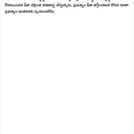
కేటాయించిన ఫీజు చెల్లించి దరఖాస్తు చేస్తున్నారు. ప్రభుత్వం ఫీజు తగ్గించాలని కోరిన కూడా
ప్రభుత్వం ఇంతవరకు స్పందించలేదు.