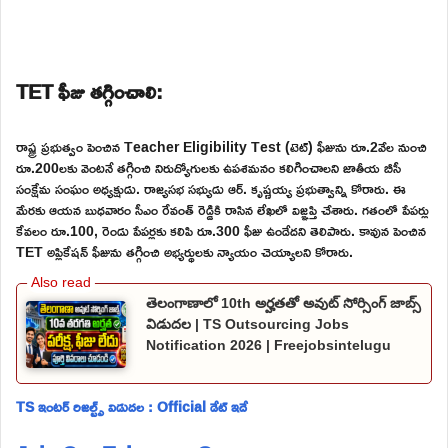
TET ఫీజు తగ్గించాలి:
రాష్ట్ర ప్రభుత్వం పెంచిన Teacher Eligibility Test (టెట్) ఫీజును రూ.2వేల నుంచి
రూ.200లకు వెంటనే తగ్గించి నిరుద్యోగులకు ఉపశమనం కలిగించాలని జాతీయ బీసీ
సంక్షేమ సంఘం అధ్యక్షుడు. రాజ్యసభ సభ్యుడు ఆర్. కృష్ణయ్య ప్రభుత్వాన్ని కోరారు. ఈ
మేరకు ఆయన బుధవారం సీఎం రేవంత్ రెడ్డికి రాసిన లేఖలో విజ్ఞప్తి చేశారు. గతంలో పేపర్లు
కేవలం రూ.100, రెండు పేపర్లకు కలిపి రూ.300 ఫీజు ఉండేదని తెలిపారు. కావున పెంచిన
TET అప్లికేషన్ ఫీజును తగ్గించి అభ్యర్థులకు న్యాయం చెయ్యాలని కోరారు.
తెలంగాణాలో 10th అర్హతతో అవుట్ సోర్సింగ్ జాబ్స్
విడుదల | TS Outsourcing Jobs
Notification 2026 | Freejobsintelugu
TS ఇంటర్ రిజల్ట్స్ విడుదల : Official డేట్ ఇదే