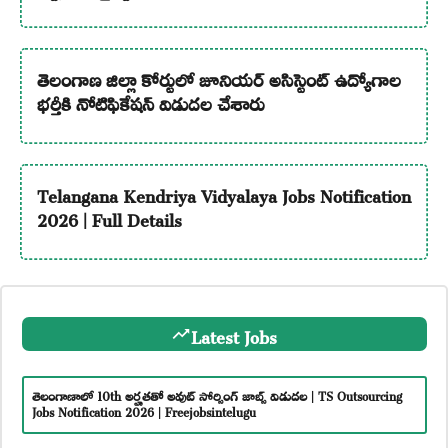
తెలంగాణ జిల్లా కోర్టులో జూనియర్ అసిస్టెంట్ ఉద్యోగాల
భర్తీకి నోటిఫికేషన్ విడుదల చేశారు
Telangana Kendriya Vidyalaya Jobs Notification
2026 | Full Details
Latest Jobs
తెలంగాణాలో 10th అర్హతతో అవుట్ సోర్సింగ్ జాబ్స్ విడుదల | TS Outsourcing
Jobs Notification 2026 | Freejobsintelugu