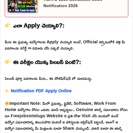
Notification 2026
ఎలా Apply చెయ్యాలి?:
మీరు ఈ ప్రభుత్వ ఉద్యోగాలకు Apply చెయ్యాలి అంటే, Official వెబ్సైటులోకి వెళ్లి మీ
వివరాలను కరెక్ట్ గా నమోదు చేసి సబ్మిట్ చెయ్యాలి.
ఈ పరీక్షల యొక్క సిలబస్ ఏంటి?:
సిలబస్ పూర్తి వివరాలను మీరు.. ఈ నోటిఫికేషన్ లో చూడవచ్చు.
Notification PDF
Apply Online
Important Note: మీలో ప్రభుత్వ, ప్రైవేట్, Software, Work From
Home ఉద్యోగాల కోసం ఎదురు చూసే అభ్యర్థులు.. Genuine జాబ్స్ సమాచారం కోసం
మా Freejobsintelugu Website ని ప్రతి రోజు Visit చేసి ఇందులో ఉండే
ఉద్యోగ సమాచారాన్ని తెలుసుకొని వెంటనే ఆ పోస్టులకు అప్లికేషన్ పెట్టండి. అలాగే ఆ
ఉద్యోగ సమాచారాన్ని మీ మిత్రులకు కూడా Share చెయ్యండి. వారికి కూడా ఈ జాబ్స్