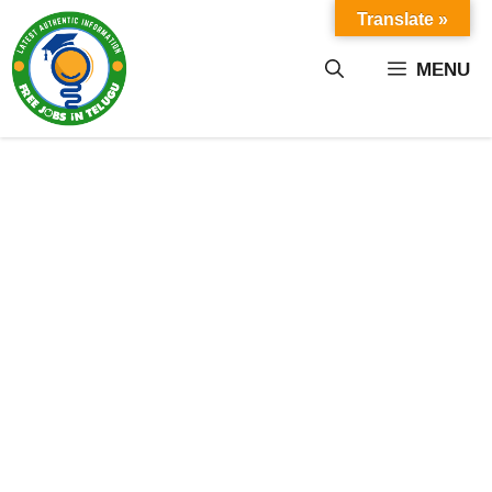
Skip
Translate »
to
content
MENU