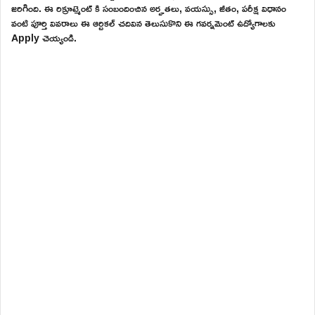
జరిగింది. ఈ రిక్రూట్మెంట్ కి సంబందించిన అర్హతలు, వయస్సు, జీతం, పరీక్ష విధానం
వంటి పూర్తి వివరాలు ఈ ఆర్టికల్ చదివిన తెలుసుకొని ఈ గవర్నమెంట్ ఉద్యోగాలకు
Apply చెయ్యండి.