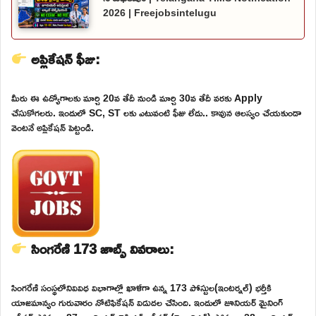
2026 | Freejobsintelugu
అప్లికేషన్ ఫీజు:
మీరు ఈ ఉద్యోగాలకు మార్చి 20వ తేదీ నుండి మార్చి 30వ తేదీ వరకు Apply
చేసుకోగలరు. ఇందులో SC, ST లకు ఎటువంటి ఫీజు లేదు.. కావున ఆలస్యం చేయకుండా
వెంటనే అప్లికేషన్ పెట్టండి.
సింగరేణి 173 జాబ్స్ వివరాలు:
సింగరేణి సంస్థలోనివివిధ విభాగాల్లో ఖాళీగా ఉన్న 173 పోస్టుల(ఇంటర్నల్) భర్తీకి
యాజమాన్యం గురువారం నోటిఫికేషన్ విడుదల చేసింది. ఇందులో జూనియర్ మైనింగ్