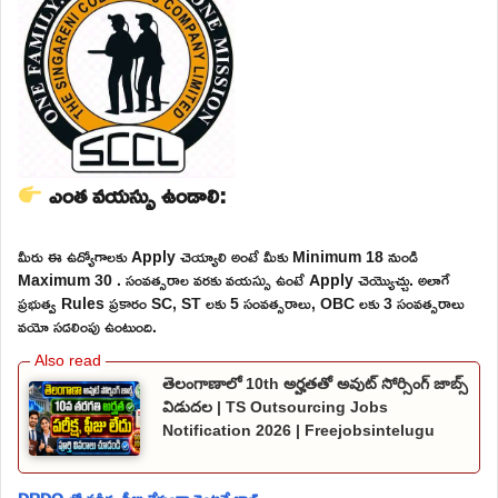
ఎంత వయస్సు ఉండాలి:
మీరు ఈ ఉద్యోగాలకు Apply చెయ్యాలి అంటే మీకు Minimum 18 నుండి
Maximum 30 . సంవత్సరాల వరకు వయస్సు ఉంటే Apply చెయ్యొచ్చు. అలాగే
ప్రభుత్వ Rules ప్రకారం SC, ST లకు 5 సంవత్సరాలు, OBC లకు 3 సంవత్సరాలు
వయో సడలింపు ఉంటుంది.
తెలంగాణాలో 10th అర్హతతో అవుట్ సోర్సింగ్ జాబ్స్
విడుదల | TS Outsourcing Jobs
Notification 2026 | Freejobsintelugu