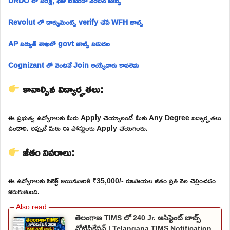
DRDO లో పరీక్ష, ఫీజు లేకుండా వెంటనే జాబ్స్
Revolut లో డాక్యుమెంట్స్ verify చేసే WFH జాబ్స్
AP విద్యుత్ శాఖలో govt జాబ్స్ విడుదల
Cognizant లో వెంటనే Join అయ్యేవారు కావలెను
కావాల్సిన విద్యార్హతలు:
ఈ ప్రభుత్వ ఉద్యోగాలకు మీరు Apply చెయ్యాలంటే మీకు Any Degree విద్యార్హతలు
ఉండాలి. అప్పుడే మీరు ఈ పోస్టులకు Apply చేయగలరు.
జీతం వివరాలు:
ఈ ఉద్యోగాలకు సెలెక్ట్ అయినవారికి ₹35,000/- రూపాయల జీతం ప్రతి నెల చెల్లించడం
జరుగుతుంది.
తెలంగాణ TIMS లో 240 Jr. అసిస్టెంట్ జాబ్స్
నోటిఫికేషన్ | Telangana TIMS Notification