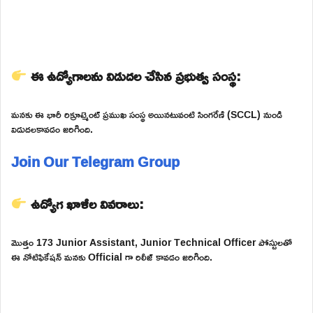
ఈ ఉద్యోగాలను విడుదల చేసిన ప్రభుత్వ సంస్థ:
మనకు ఈ భారీ రిక్రూట్మెంట్ ప్రముఖ సంస్థ అయినటువంటి సింగరేణి (SCCL) నుండి
విడుదలకావడం జరిగింది.
Join Our Telegram Group
ఉద్యోగ ఖాళీల వివరాలు:
మొత్తం 173 Junior Assistant, Junior Technical Officer పోస్టులతో
ఈ నోటిఫికేషన్ మనకు Official గా రిలీజ్ కావడం జరిగింది.