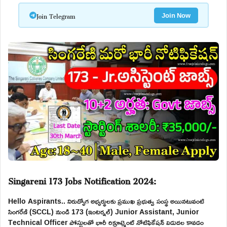
Join Telegram
Join Now
Singareni 173 Jobs Notification 2024:
Hello Aspirants.. నిరుద్యోగ అభ్యర్థులకు ప్రముఖ ప్రభుత్వ సంస్థ అయినటువంటి
సింగరేణి (SCCL) నుండి 173 (ఇంటర్నల్) Junior Assistant, Junior
Technical Officer పోస్టులతో భారీ రిక్రూట్మెంట్ నోటిఫికేషన్ విడుదల కావడం