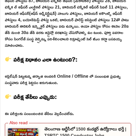
ఆఫీసర్ పోస్టులు 87, జూనియర్ టెక్నికల్ ఆఫీసర్ (మెకానికల్) పోస్టులు 28, జూనియర్
టెక్నిక ల్ ఆఫీసర్ ఎలక్ట్రికల్ పోస్టులు 21, జూనియర్ టెక్నికల్ ఆఫీసర్ సివిల్ 11 పోస్టులు,
జూనియర్ ఆఫీసర్(ఆఫీస్ అడ్మినిస్ట్రేషన్) నాలుగు పోస్టులు, జూనియర్ అకౌంట్స్ ఆఫీసర్
పోస్టులు 4, బయోకెమిస్ట్ పోస్టు ఒకటి, జూనియర్ ఫారెస్ట్ అసిస్టెంట్ పోస్టులు 12తో పాటు
జూనియర్ శానిటరీ ఇన్స్పెక్టర్ పోస్టులు ఐదు ఉన్నాయి. ఆయా పోస్టుల కోసం ఈనెల 20వ
తేదీ నుంచి 30వ తేదీ వరకు ఆన్లైన్లో దరఖాస్తు చేసుకోవాల్సి ఉం టుంది. పూర్తి వివరాల
కోసం సింగరేణి సంస్థ వెబ్సైట్ను పరిశీలించాలని రిక్రూట్మెంట్ సెల్ జీఎం కట్టా బసవయ్య
సూచించారు.
పరీక్ష విధానం ఎలా ఉంటుంది?:
అప్లికేషన్ పెట్టుకున్న తర్వాత అందరికి Online / Offline లో సంబంధిత ప్రభుత్వ
సంస్థవారు పరీక్ష పెట్టడం జరుగుతుంది.
పరీక్ష తేదీలు ఎప్పుడు:
ఈ పరీక్షలకు సంబందించిన తేదీలు వెల్లడించలేదు.
తెలంగాణ ఆర్టీసీలో 1500 కండక్టర్ ఉద్యోగాలు భర్తీ |
TSRTC 1500 Conductor Jobs