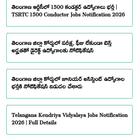
తెలంగాణ ఆర్టీసీలో 1500 కండక్టర్ ఉద్యోగాలు భర్తీ |
TSRTC 1500 Conductor Jobs Notification 2026
తెలంగాణ జిల్లా కోర్టులో పరీక్ష, ఫీజు లేకుండా టెన్త్
అర్హతతో డైరెక్ట్ ఉద్యోగాలకు నోటిఫికేషన్
తెలంగాణ జిల్లా కోర్టులో జూనియర్ అసిస్టెంట్ ఉద్యోగాల
భర్తీకి నోటిఫికేషన్ విడుదల చేశారు
Telangana Kendriya Vidyalaya Jobs Notification
2026 | Full Details