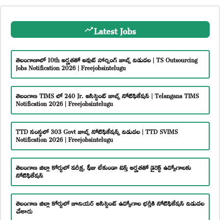
Latest Jobs
తెలంగాణాలో 10th అర్హతతో అవుట్ సోర్సింగ్ జాబ్స్ విడుదల | TS Outsourcing
Jobs Notification 2026 | Freejobsintelugu
తెలంగాణ TIMS లో 240 Jr. అసిస్టెంట్ జాబ్స్ నోటిఫికేషన్ | Telangana TIMS
Notification 2026 | Freejobsintelugu
TTD సంస్థలో 303 Govt జాబ్స్ నోటిఫికేషన్స్ విడుదల | TTD SVIMS
Notification 2026 | Freejobsintelugu
తెలంగాణ జిల్లా కోర్టులో పరీక్ష, ఫీజు లేకుండా టెన్త్ అర్హతతో డైరెక్ట్ ఉద్యోగాలకు
నోటిఫికేషన్
తెలంగాణ జిల్లా కోర్టులో జూనియర్ అసిస్టెంట్ ఉద్యోగాల భర్తీకి నోటిఫికేషన్ విడుదల
చేశారు